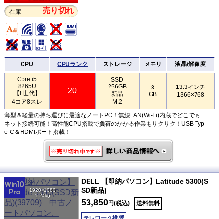
売り切れ
在庫
CPU
CPUランク
ストレージ
メモリ
液晶/解像度
Core i5
SSD
8265U
256GB
13.3インチ
8
20
【8世代】
新品
GB
1366×768
4コア8スレ
M.2
薄型＆軽量の持ち運びに最適なノートPC！無線LAN(Wi-Fi)内蔵でどこでも
ネット接続可能！高性能CPU搭載で負荷のかかる作業もサクサク！USB Typ
e-C＆HDMIポート搭載！
DELL 【即納パソコン】Latitude 5300(S
SD新品)
1920×1080
1.24kg
53,850
円(税込)
送料無料
テレワーク推奨