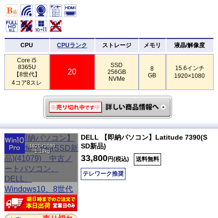
CPU
CPUランク
ストレージ
メモリ
液晶/解像度
Core i5
SSD
8365U
15.6インチ
8
20
256GB
【8世代】
GB
1920×1080
NVMe
4コア8スレ
DELL 【即納パソコン】Latitude 7390(S
SD新品)
1920×1080
1.19kg
33,800
円(税込)
送料無料
テレワーク推奨