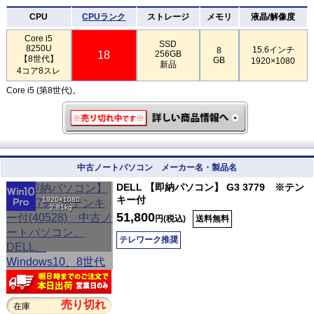
CPU
CPUランク
ストレージ
メモリ
液晶/解像度
Core i5
SSD
8250U
15.6インチ
8
18
256GB
【8世代】
GB
1920×1080
新品
4コア8スレ
Core i5 (第8世代)。
中古ノートパソコン メーカー名・製品名
DELL 【即納パソコン】 G3 3779 ※テン
キー付
1920×1080
2.81kg
51,800
円(税込)
送料無料
テレワーク推奨
売り切れ
在庫