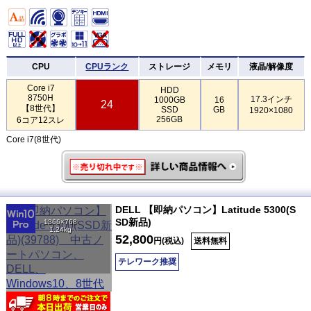
CPU
CPUランク
ストレージ
メモリ
液晶/解像度
Core i7
HDD
8750H
17.3インチ
1000GB
16
24
【8世代】
SSD
GB
1920×1080
256GB
6コア12スレ
Core i7(8世代)
DELL 【即納パソコン】Latitude 5300(S
SD新品)
1366×768
1.24kg
52,800
円(税込)
送料無料
テレワーク推奨