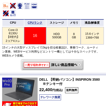
CPU
CPUランク
ストレージ
メモリ
液晶/解像度
Core i3
8130U
15.6インチ
HDD
8
16
【8世代】
500GB
GB
1366×768
2コア4スレ
15インチの大型ディスプレイで2kgを切る軽量設計。事務ワーク、ルーティ
ン業務、WEBサービス利用などエントリー機としては十分なスペックです。
WEBカメラ搭載。
DELL 【即納パソコン】INSPIRON 3580
※テンキー付
1920×1080
2.28kg
22,400
円(税込)
送料無料
テレワーク推奨