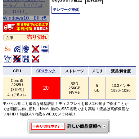
円(税込)
送料無料
テレワーク推奨
売り切れ
在庫
CPU
CPUランク
ストレージ
メモリ
液晶/解像度
Core i5
SSD
8265U
13.3インチ
8
20
256GB
【8世代】
GB
1920×1080
NVMe
4コア8スレ
モバイル用にも最適な薄型設計！ディスプレイを最大180度まで倒すことが
でき画面共有に便利！NVMe接続のSSD搭載でより高速！液晶は高解像度な
フルHD！無線LAN内蔵＆WEBカメラ搭載！