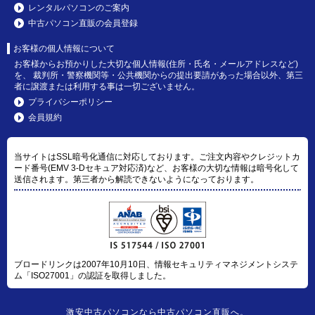
レンタルパソコンのご案内
中古パソコン直販の会員登録
お客様の個人情報について
お客様からお預かりした大切な個人情報(住所・氏名・メールアドレスなど)
を、 裁判所・警察機関等・公共機関からの提出要請があった場合以外、第三
者に譲渡または利用する事は一切ございません。
プライバシーポリシー
会員規約
当サイトはSSL暗号化通信に対応しております。ご注文内容やクレジットカ
ード番号(EMV 3-Dセキュア対応済)など、お客様の大切な情報は暗号化して
送信されます。第三者から解読できないようになっております。
ブロードリンクは2007年10月10日、情報セキュリティマネジメントシステ
ム「ISO27001」の認証を取得しました。
激安中古パソコン
なら
中古パソコン直販
へ。