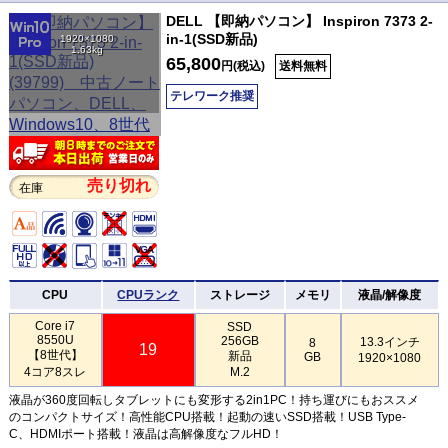
DELL 【即納パソコン】 Inspiron 7373 2-
in-1(SSD新品)
1920×1080
1.63kg
65,800
円(税込)
送料無料
テレワーク推奨
売り切れ
在庫
CPU
CPUランク
ストレージ
メモリ
液晶/解像度
Core i7
SSD
8550U
256GB
13.3インチ
8
19
【8世代】
新品
GB
1920×1080
4コア8スレ
M.2
液晶が360度回転しタブレットにも変形する2in1PC！持ち運びにもおススメ
のコンパクトサイズ！高性能CPU搭載！起動の速いSSD搭載！USB Type-
C、HDMIポート搭載！液晶は高解像度なフルHD！