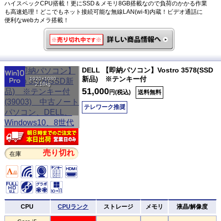
ハイスペックCPU搭載！更にSSD＆メモリ8GB搭載なので負荷のかかる作業
も高速処理！どこでもネット接続可能な無線LAN(wi-fi)内蔵！ビデオ通話に
便利なwebカメラ搭載！
DELL 【即納パソコン】Vostro 3578(SSD
新品) ※テンキー付
1920×1080
2.18kg
51,000
円(税込)
送料無料
テレワーク推奨
売り切れ
在庫
CPU
CPUランク
ストレージ
メモリ
液晶/解像度