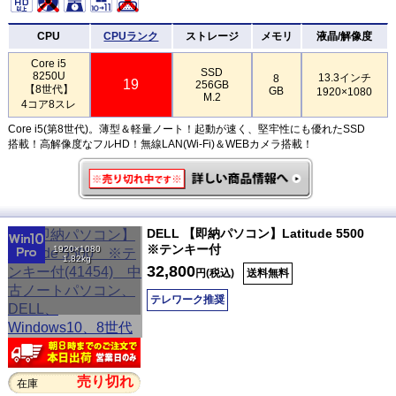
CPU
CPUランク
ストレージ
メモリ
液晶/解像度
Core i5
SSD
8250U
13.3インチ
8
19
256GB
【8世代】
GB
1920×1080
M.2
4コア8スレ
Core i5(第8世代)。薄型＆軽量ノート！起動が速く、堅牢性にも優れたSSD
搭載！高解像度なフルHD！無線LAN(Wi-Fi)＆WEBカメラ搭載！
DELL 【即納パソコン】Latitude 5500
※テンキー付
1920×1080
1.82kg
32,800
円(税込)
送料無料
テレワーク推奨
売り切れ
在庫