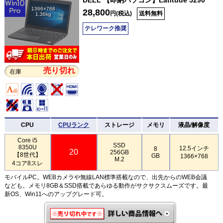
1366×768
28,800
円(税込)
送料無料
1.36kg
テレワーク推奨
売り切れ
在庫
CPU
CPUランク
ストレージ
メモリ
液晶/解像度
Core i5
SSD
8350U
12.5インチ
8
20
256GB
【8世代】
GB
1366×768
M.2
4コア8スレ
モバイルPC。WEBカメラや無線LAN標準搭載なので、出先からのWEB会議
なども。メモリ8GB＆SSD搭載であらゆる動作がサクサクスムーズです。最
新OS、Win11へのアップグレード可。