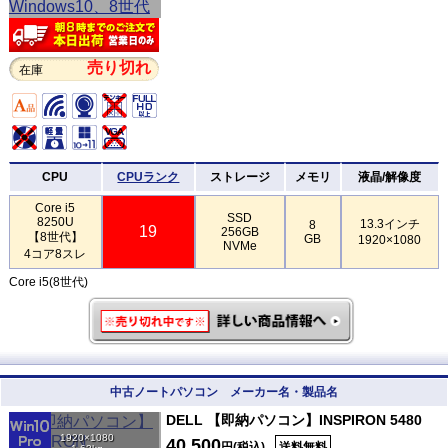
売り切れ
在庫
CPU
CPUランク
ストレージ
メモリ
液晶/解像度
Core i5
SSD
8250U
13.3インチ
8
19
256GB
【8世代】
GB
1920×1080
NVMe
4コア8スレ
Core i5(8世代)
中古ノートパソコン メーカー名・製品名
DELL 【即納パソコン】INSPIRON 5480
1920×1080
40,500
円(税込)
送料無料