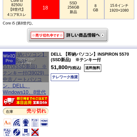
Core i5
SSD
8250U
15.6インチ
8
18
256GB
【8世代】
GB
1920×1080
新品
4コア8スレ
Core i5 (第8世代)。
DELL 【即納パソコン】INSPIRON 5570
(SSD新品) ※テンキー付
1920×1080
2.28kg
51,800
円(税込)
送料無料
テレワーク推奨
売り切れ
在庫