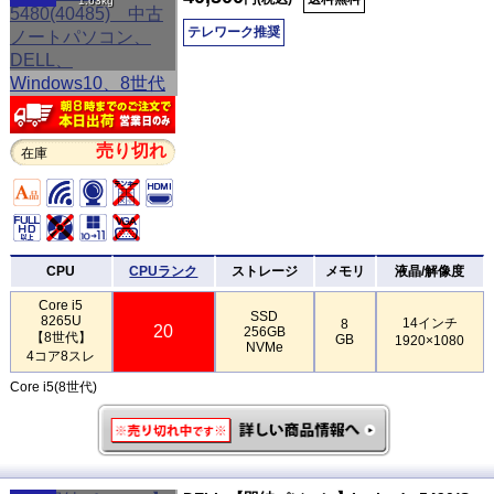
1.63kg
テレワーク推奨
売り切れ
在庫
CPU
CPUランク
ストレージ
メモリ
液晶/解像度
Core i5
SSD
8265U
14インチ
8
20
256GB
【8世代】
GB
1920×1080
NVMe
4コア8スレ
Core i5(8世代)