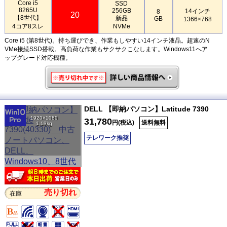
Core i5
SSD
8265U
256GB
14インチ
8
20
【8世代】
新品
GB
1366×768
4コア8スレ
NVMe
Core i5 (第8世代)。持ち運びでき、作業もしやすい14インチ液晶。超速のN
VMe接続SSD搭載。高負荷な作業もサクサクこなします。Windows11へア
ップグレード対応機種。
DELL 【即納パソコン】Latitude 7390
1920×1080
31,780
円(税込)
送料無料
1.19kg
テレワーク推奨
売り切れ
在庫