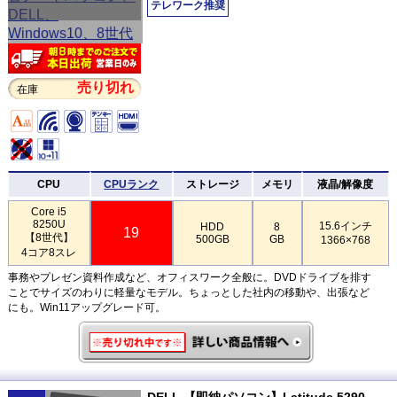
テレワーク推奨
売り切れ
在庫
CPU
CPUランク
ストレージ
メモリ
液晶/解像度
Core i5
8250U
15.6インチ
HDD
8
19
【8世代】
500GB
GB
1366×768
4コア8スレ
事務やプレゼン資料作成など、オフィスワーク全般に。DVDドライブを排す
ことでサイズのわりに軽量なモデル。ちょっとした社内の移動や、出張など
にも。Win11アップグレード可。
DELL 【即納パソコン】Latitude 5290