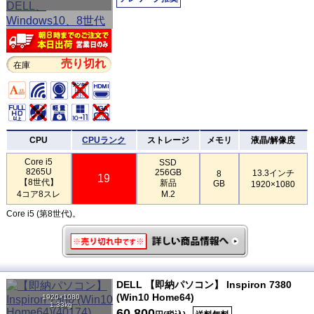
売り切れ
在庫
CPU
CPUランク
ストレージ
メモリ
液晶/解像度
Core i5
SSD
8265U
256GB
13.3インチ
8
19
【8世代】
新品
GB
1920×1080
4コア8スレ
M.2
Core i5 (第8世代)。
DELL 【即納パソコン】 Inspiron 7380
(Win10 Home64)
1920×1080
1.33kg
60,800