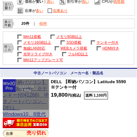
価格が
安い
｜
高い
割引率が
高い
CPUが
高性能
在庫が
多い
在庫あり
20件
｜
40件
Win11搭載
メモリ8GB以上
メモリ16GB以上
SSD搭載
テンキー付き
無線LAN対応
WEBカメラ搭載
HDMI付き
光学ドライブ付き
フルHD以上
Win11アップグレード可
中古ノートパソコン メーカー名・製品名
DELL 【即納パソコン】Latitude 5590
※テンキー付
1366×768
1.88kg
19,800
円(税込)
送料 1,100円
売り切れ
在庫