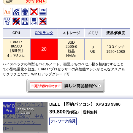
売り切れ
在庫
CPU
CPUランク
ストレージ
メモリ
液晶/解像度
Core i7
SSD
8650U
256GB
13.3インチ
8
20
【8世代】
新品
GB
1920×1080
4コア8スレ
NVMe
ハイスペックの薄型モバイルノート。画面ふちのベゼル幅を極細にすること
で小型軽量化を促進。Core i7プロセッサーの高性能マシンがどんなタスクも
サクサクこなす。Win11アップグレード可
DELL 【即納パソコン】 XPS 13 9360
1920×1080
39,800
円(税込)
送料無料
1.32kg
テレワーク推奨