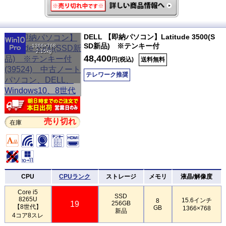
DELL 【即納パソコン】Latitude 3500(S
SD新品) ※テンキー付
1366×768
2.15kg
48,400
円(税込)
送料無料
テレワーク推奨
売り切れ
在庫
CPU
CPUランク
ストレージ
メモリ
液晶/解像度
Core i5
SSD
8265U
15.6インチ
8
19
256GB
【8世代】
GB
1366×768
新品
4コア8スレ