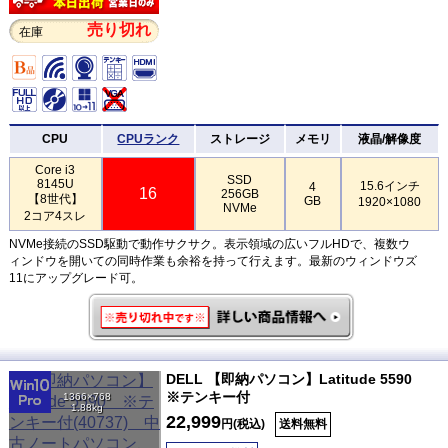
売り切れ
在庫
CPU
CPUランク
ストレージ
メモリ
液晶/解像度
Core i3
SSD
8145U
15.6インチ
4
16
256GB
【8世代】
GB
1920×1080
NVMe
2コア4スレ
NVMe接続のSSD駆動で動作サクサク。表示領域の広いフルHDで、複数ウ
ィンドウを開いての同時作業も余裕を持って行えます。最新のウィンドウズ
11にアップグレード可。
DELL 【即納パソコン】Latitude 5590
※テンキー付
1366×768
1.88kg
22,999
円(税込)
送料無料