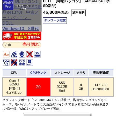
DELL 【即納パソコン】Latitude 5490(S
SD新品)
1920×1080
1.6kg
46,800
円(税込)
送料無料
テレワーク推奨
売り切れ
在庫
CPU
CPUランク
ストレージ
メモリ
液晶/解像度
Core i7
SSD
8650U
14インチ
8
20
512GB
【8世代】
GB
1920×1080
新品
4コア8スレ
グラフィックボード「GeForce MX 130」搭載で、描画やレンダリングもス
ムーズ。モバイルノートでは大画面の14インチで表示領域の広い高解像度フ
ルHD仕様。Win11へアップグレード可能。