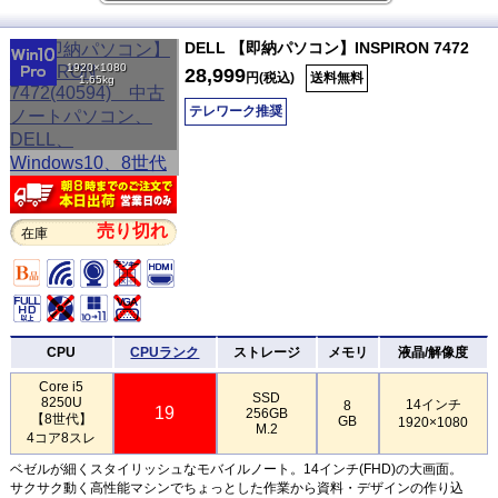
DELL 【即納パソコン】INSPIRON 7472
1920×1080
28,999
円(税込)
送料無料
1.65kg
テレワーク推奨
売り切れ
在庫
CPU
CPUランク
ストレージ
メモリ
液晶/解像度
Core i5
SSD
8250U
14インチ
8
19
256GB
【8世代】
GB
1920×1080
M.2
4コア8スレ
ベゼルが細くスタイリッシュなモバイルノート。14インチ(FHD)の大画面。
サクサク動く高性能マシンでちょっとした作業から資料・デザインの作り込