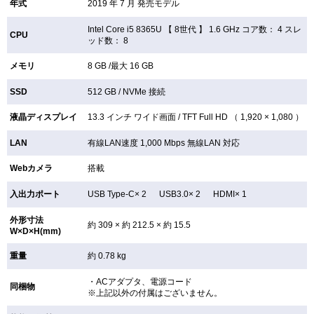
年式
2019 年 7 月 発売モデル
Intel Core i5 8365U 【
8世代 】 1.6 GHz コア数： 4 スレ
CPU
ッド数： 8
メモリ
8 GB /最大 16 GB
SSD
512 GB /
NVMe 接続
液晶ディスプレイ
13.3 インチ
ワイド画面 /
TFT
Full HD （ 1,920 × 1,080 ）
LAN
有線LAN速度 1,000 Mbps 無線LAN
対応
Webカメラ
搭載
入出力ポート
USB Type-C× 2 USB3.0× 2 HDMI× 1
外形寸法
約 309 × 約 212.5 × 約 15.5
W×D×H(mm)
重量
約 0.78 kg
・ACアダプタ、電源コード
同梱物
※上記以外の付属はございません。