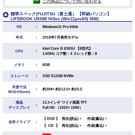
この商品について問い合わせる
標準スペック(FUJITSU（富士通） 【即納パソコン】
LIFEBOOK U939B HiSec (Win11pro64) 5N8)
：
OS
Windows11 Pro 64bit
年式
：
2019年7月発売モデル
Intel Core i5 8365U 【8世代】
：
CPU
1.6GHz コア数：4 スレッド数：8
メモリ
：
8GB
ストレージ
：
SSD 512GB NVMe
外形寸法
：
約309× 約212.5× 約15.5
W×D×H(mm)
液晶
13.3インチ ワイド画面 TFT
：
ディスプレイ
Full HD （1920× 1080）
【
DVD
】
再生(読込)
×
作成(書込)
×
光学ドライブ
：
【
CD
】
再生(読込)
×
作成(書込)
×