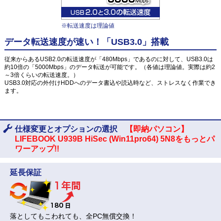
※転送速度は理論値
データ転送速度が速い！「USB3.0」搭載
従来からあるUSB2.0の転送速度が「480Mbps」であるのに対して、USB3.0は
約10倍の「5000Mbps」のデータ転送が可能です。（各値は理論値。実際は約2
～3倍くらいの転送速度。）
USB3.0対応の外付けHDDへのデータ書込や読込時など、ストレスなく作業でき
ます。
仕様変更とオプションの選択
【即納パソコン】
LIFEBOOK U939B HiSec (Win11pro64) 5N8をもっとパ
ワーアップ!!
延長保証
落としてもこわれても、全PC無償交換！