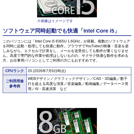
※画像はイメージです
ソフトウェア同時起動でも快適「Intel Core i5」
このパソコンには「Intel Core i5 8365U 1.6GHz」が搭載。複数のソフトウェア
を同時に起動・処理しても快適に動作。ブラウザでYouTubeの映像・音楽を楽
しみながら、エクセルで計算をし、メールを送受信しても動作が重くなりませ
ん。高度で専門的な作業や処理はしないものの、サクサク快適な動作を求める
方、お仕事用パソコンとしてご利用の方にもおすすめです。
CPUランク
20 (2026年7月6日時点)
WEBデザイン／グラフィックデザイン／CAD・3D編集／数千
ご利用用途
行を超える高度な演算／音楽編集／動画編集／データベース管
参考例
理／AI・高速演算 など