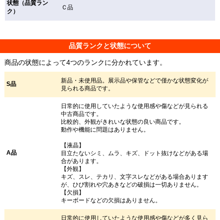
状態（品質ラン
Ｃ品
ク）
品質ランクと状態について
商品の状態によって4つのランクに分かれています。
新品・未使用品。展示品や保管などで僅かな状態変化が
S品
見られる商品です。
日常的に使用していたような使用感や傷などが見られる
中古商品です。
比較的、外観がきれいな状態の良い商品です。
動作や機能に問題はありません。
【液晶】
A品
目立たないシミ、ムラ、キズ、ドット抜けなどがある場
合があります。
【外観】
キズ、スレ、テカリ、文字スレなどがある場合あります
が、ひび割れや穴あきなどの破損は一切ありません。
【欠損】
キーボードなどの欠損はありません。
日常的に使用していたような使用感や傷などが多く見ら