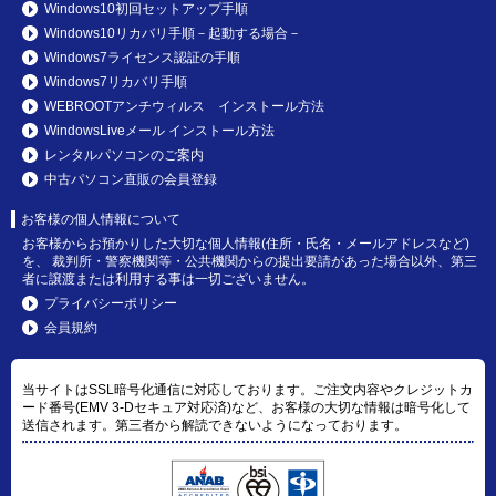
Windows10初回セットアップ手順
Windows10リカバリ手順－起動する場合－
Windows7ライセンス認証の手順
Windows7リカバリ手順
WEBROOTアンチウィルス インストール方法
WindowsLiveメール インストール方法
レンタルパソコンのご案内
中古パソコン直販の会員登録
お客様の個人情報について
お客様からお預かりした大切な個人情報(住所・氏名・メールアドレスなど)
を、 裁判所・警察機関等・公共機関からの提出要請があった場合以外、第三
者に譲渡または利用する事は一切ございません。
プライバシーポリシー
会員規約
当サイトはSSL暗号化通信に対応しております。ご注文内容やクレジットカ
ード番号(EMV 3-Dセキュア対応済)など、お客様の大切な情報は暗号化して
送信されます。第三者から解読できないようになっております。