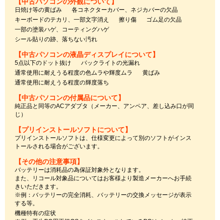
【中古パソコンの外観について】
日焼け等の黄ばみ
各コネクターカバー、ネジカバーの欠品
キーボードのテカリ、一部文字消え
擦り傷
ゴム足の欠品
一部の塗装ハゲ、コーティングハゲ
シール貼りの跡、落ちない汚れ
【中古パソコンの液晶ディスプレイについて】
5点以下のドット抜け
バックライトの光漏れ
通常使用に耐えうる程度の色ムラや輝度ムラ
黄ばみ
通常使用に耐えうる程度の輝度落ち
【中古パソコンの付属品について】
純正品と同等のACアダプタ（メーカー、アンペア、差し込み口が同
じ）
【プリインストールソフトについて】
プリインストールソフトは、仕様変更によって別のソフトがインス
トールされる場合がございます。
【その他の注意事項】
バッテリーは消耗品の為保証対象外となります。
また、リコール対象品についてはお客様より製造メーカーへお手続
きいただきます。
※例：バッテリーの完全消耗、バッテリーの交換メッセージが表示
する等。
機種特有の症状