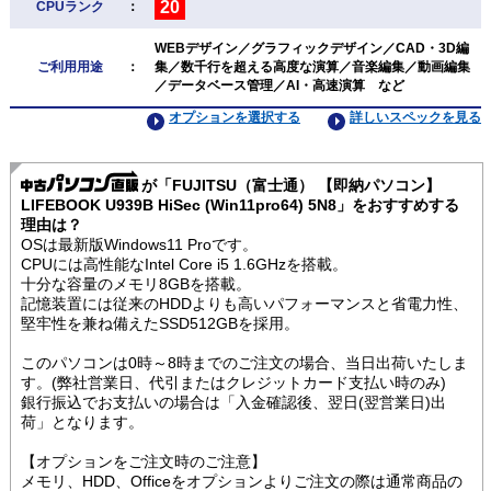
20
CPUランク
：
WEBデザイン／グラフィックデザイン／CAD・3D編
ご利用用途
：
集／数千行を超える高度な演算／音楽編集／動画編集
／データベース管理／AI・高速演算 など
オプションを選択する
詳しいスペックを見る
が「FUJITSU（富士通） 【即納パソコン】
LIFEBOOK U939B HiSec (Win11pro64) 5N8」をおすすめする
理由は？
OSは最新版Windows11 Proです。
CPUには高性能なIntel Core i5 1.6GHzを搭載。
十分な容量のメモリ8GBを搭載。
記憶装置には従来のHDDよりも高いパフォーマンスと省電力性、
堅牢性を兼ね備えたSSD512GBを採用。
このパソコンは0時～8時までのご注文の場合、当日出荷いたしま
す。(弊社営業日、代引またはクレジットカード支払い時のみ)
銀行振込でお支払いの場合は「入金確認後、翌日(翌営業日)出
荷」となります。
【オプションをご注文時のご注意】
メモリ、HDD、Officeをオプションよりご注文の際は通常商品の