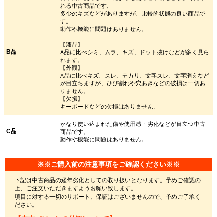
れる中古商品です。
多少のキズなどがありますが、比較的状態の良い商品で
す。
動作や機能に問題はありません。
【液晶】
B品
A品に比べシミ、ムラ、キズ、ドット抜けなどが多く見ら
れます。
【外観】
A品に比べキズ、スレ、テカリ、文字スレ、文字消えなど
が目立ちますが、ひび割れや穴あきなどの破損は一切あ
りません。
【欠損】
キーボードなどの欠損はありません。
かなり使い込まれた傷や使用感・劣化などが目立つ中古
C品
商品です。
動作や機能に問題はありません。
※※ご購入前の注意事項をご確認ください※※
下記は中古商品の経年劣化としての取り扱いとなります。予めご確認の
上、ご注文いただきますようお願い致します。
項目に対する一切のサポート、保証はございませんので、予めご了承く
ださい。