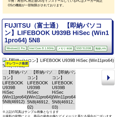
※例：再生PC用正規OSをインストールしているPCはメーカー純正
OSの機能が一部制限がされております。
FUJITSU（富士通） 【即納パソコ
ン】LIFEBOOK U939B HiSec (Win1
1pro64) 5N8
Windows11 Pro
Intel Core i5 1.6GHz
SSD 512GB
メモリ 8GB
無線LAN
テレワーク推奨
※上記の写真はサンプル画像となります
※撮影の状態により、商品の発色や傷などイメージと異なる場合がございます