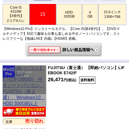
Core i5
4310M
15.6インチ
HDD
4
15
【4世代】
320GB
GB
1366×768
2コア4スレ
【Windows10 Pro】インストールモデル。【Core i5(第4世代)】。【DVDマ
ルチメディア】対応で趣味も仕事も楽しめる中古ノートパソコンです。スト
レスフリーな【無線LAN】内蔵♪【HDMI】搭載。
FUJITSU（富士通） 【即納パソコン】LIF
EBOOK E742/F
1920×1080
2.4kg
26,471
円(税込)
送料無料
売り切れ
在庫