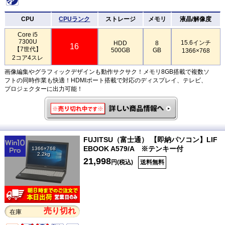
CPU
CPUランク
ストレージ
メモリ
液晶/解像度
Core i5
7300U
15.6インチ
HDD
8
16
【7世代】
500GB
GB
1366×768
2コア4スレ
画像編集やグラフィックデザインも動作サクサク！メモリ8GB搭載で複数ソ
フトの同時作業も快適！HDMIポート搭載で対応のディスプレイ、テレビ、
プロジェクターに出力可能！
FUJITSU（富士通） 【即納パソコン】LIF
EBOOK A579/A ※テンキー付
1366×768
2.2kg
21,998
円(税込)
送料無料
売り切れ
在庫