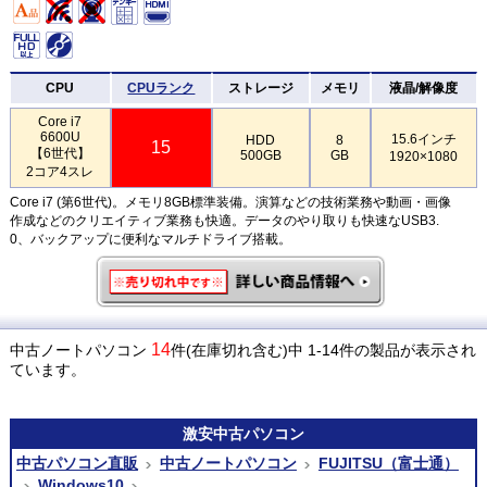
CPU
CPUランク
ストレージ
メモリ
液晶/解像度
Core i7
6600U
15.6インチ
HDD
8
15
【6世代】
500GB
GB
1920×1080
2コア4スレ
Core i7 (第6世代)。メモリ8GB標準装備。演算などの技術業務や動画・画像
作成などのクリエイティブ業務も快適。データのやり取りも快速なUSB3.
0、バックアップに便利なマルチドライブ搭載。
14
中古ノートパソコン
件(在庫切れ含む)中 1-14件の製品が表示され
ています。
激安
中古パソコン
中古パソコン直販
中古ノートパソコン
FUJITSU（富士通）
Windows10