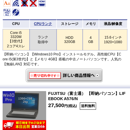
CPU
CPUランク
ストレージ
メモリ
液晶/解像度
Core i5
3320M
ランク
15.6インチ
HDD
4
【3世代】
320GB
GB
取得中
1920×1080
2コア4スレ
【即納パソコン】【Windows10 Pro】インストールモデル。高性能CPU【C
ore i5(第3世代)】と【メモリ 4GB】搭載の中古ノートパソコンです。人気の
【無線LAN】対応です。
FUJITSU（富士通） 【即納パソコン】LIF
EBOOK A576/N
1366×768
2kg
27,500
円(税込)
送料無料