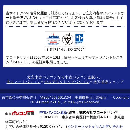
当サイトはSSL暗号化通信に対応しております。ご注文内容やクレジットカ
ード番号(EMV 3-Dセキュア対応済)など、お客様の大切な情報は暗号化して
送信されます。第三者から解読できないようになっております。
ブロードリンクは2007年10月10日、情報セキュリティマネジメントシステ
ム「ISO27001」の認証を取得しました。
激安中古パソコン
なら
中古パソコン直販
へ。
中古ノートパソコン
や
中古デスクトップパソコン
の激安通販ショップ
東京都公安委員会許可 第305490306132号 事務機器商（古物商） Copyright
2014 Broadlink Co.,Ltd. All Rights Reserved.
中古パソコン直販
(運営：株式会社ブロードリンク)
〒103-0022 東京都中央区日本橋室町4-3-18 東京建
物室町ビル8Ｆ
お問い合せ電話番号：
0120-077-747
(
インターネットからのお問い合わせ