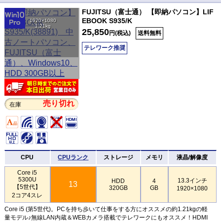
FUJITSU（富士通） 【即納パソコン】LIF
EBOOK S935/K
1920×1080
1.21kg
25,850
円(税込)
送料無料
テレワーク推奨
売り切れ
在庫
CPU
CPUランク
ストレージ
メモリ
液晶/解像度
Core i5
5300U
13.3インチ
HDD
4
13
【5世代】
320GB
GB
1920×1080
2コア4スレ
Core i5 (第5世代)。PCを持ち歩いて仕事をする方にオススメの約1.21kgの軽
量モデル♪無線LAN内蔵＆WEBカメラ搭載でテレワークにもオススメ！HDMI