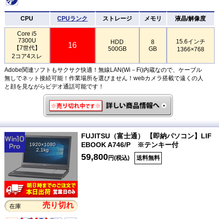
CPU
CPUランク
ストレージ
メモリ
液晶/解像度
Core i5
7300U
15.6インチ
HDD
8
16
【7世代】
500GB
GB
1366×768
2コア4スレ
Adobe関連ソフトもサクサク快適！無線LAN(Wi－Fi)内蔵なので、ケーブル
無しでネット接続可能！作業場所を選びません！webカメラ搭載で遠くの人
と顔を見ながらビデオ通話可能です！
FUJITSU（富士通） 【即納パソコン】LIF
EBOOK A746/P ※テンキー付
1920×1080
2.1kg
59,800
円(税込)
送料無料
売り切れ
在庫