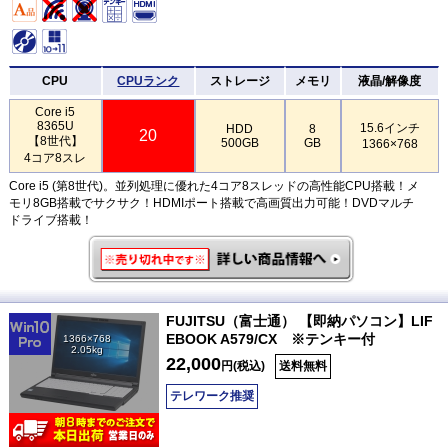
CPU
CPUランク
ストレージ
メモリ
液晶/解像度
Core i5
8365U
15.6インチ
HDD
8
20
【8世代】
500GB
GB
1366×768
4コア8スレ
Core i5 (第8世代)。並列処理に優れた4コア8スレッドの高性能CPU搭載！メ
モリ8GB搭載でサクサク！HDMIポート搭載で高画質出力可能！DVDマルチ
ドライブ搭載！
FUJITSU（富士通） 【即納パソコン】LIF
EBOOK A579/CX ※テンキー付
1366×768
2.05kg
22,000
円(税込)
送料無料
テレワーク推奨