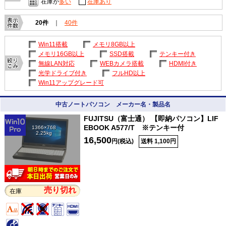
在庫が
多い
在庫あり
20件
｜
40件
Win11搭載
メモリ8GB以上
メモリ16GB以上
SSD搭載
テンキー付き
無線LAN対応
WEBカメラ搭載
HDMI付き
光学ドライブ付き
フルHD以上
Win11アップグレード可
中古ノートパソコン メーカー名・製品名
FUJITSU（富士通） 【即納パソコン】LIF
EBOOK A577/T ※テンキー付
1366×768
2.25kg
16,500
円(税込)
送料 1,100円
売り切れ
在庫