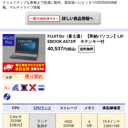
クリエイティブな業務まで快適に動作。普段使いにピッタリHDD500GB搭
載。マルチドライブ搭載
FUJITSU（富士通） 【即納パソコン】LIF
EBOOK A572/F ※テンキー付
1366×768
2.4kg
40,537
円(税込)
送料無料
売り切れ
在庫
CPU
CPUランク
ストレージ
メモリ
液晶/解像度
Core i5
3320M
ランク
15.6インチ
HDD
4
【3世代】
320GB
GB
取得中
1366×768