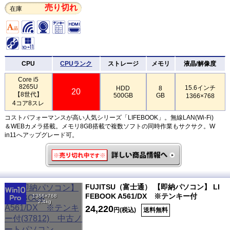
売り切れ
在庫
CPU
CPUランク
ストレージ
メモリ
液晶/解像度
Core i5
8265U
15.6インチ
HDD
8
20
【8世代】
500GB
GB
1366×768
4コア8スレ
コストパフォーマンスが高い人気シリーズ「LIFEBOOK」。無線LAN(Wi-Fi)
＆WEBカメラ搭載。メモリ8GB搭載で複数ソフトの同時作業もサクサク。W
in11へアップグレード可。
FUJITSU（富士通） 【即納パソコン】 LI
FEBOOK A561/DX ※テンキー付
1366×768
2.4kg
24,220
円(税込)
送料無料