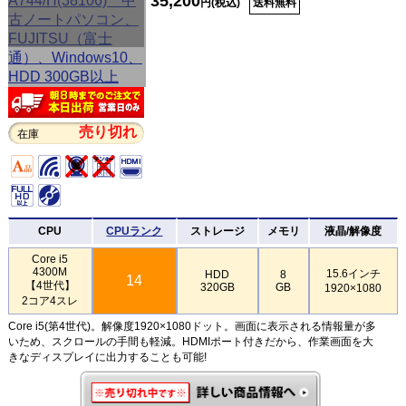
35,200
円(税込)
送料無料
売り切れ
在庫
CPU
CPUランク
ストレージ
メモリ
液晶/解像度
Core i5
4300M
15.6インチ
HDD
8
14
【4世代】
320GB
GB
1920×1080
2コア4スレ
Core i5(第4世代)。解像度1920×1080ドット。画面に表示される情報量が多
いため、スクロールの手間も軽減。HDMIポート付きだから、作業画面を大
きなディスプレイに出力することも可能!