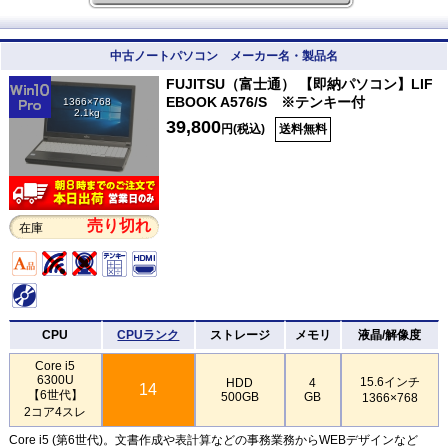
中古ノートパソコン メーカー名・製品名
FUJITSU（富士通） 【即納パソコン】LIF
EBOOK A576/S ※テンキー付
1366×768
2.1kg
39,800
円(税込)
送料無料
売り切れ
在庫
CPU
CPUランク
ストレージ
メモリ
液晶/解像度
Core i5
6300U
15.6インチ
HDD
4
14
【6世代】
500GB
GB
1366×768
2コア4スレ
Core i5 (第6世代)。文書作成や表計算などの事務業務からWEBデザインなど