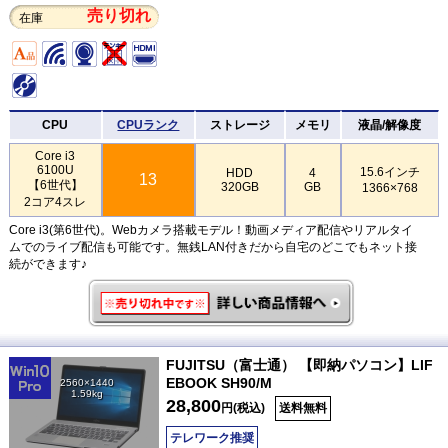
売り切れ
在庫
CPU
CPUランク
ストレージ
メモリ
液晶/解像度
Core i3
6100U
15.6インチ
HDD
4
13
【6世代】
320GB
GB
1366×768
2コア4スレ
Core i3(第6世代)。Webカメラ搭載モデル！動画メディア配信やリアルタイ
ムでのライブ配信も可能です。無銭LAN付きだから自宅のどこでもネット接
続ができます♪
FUJITSU（富士通） 【即納パソコン】LIF
EBOOK SH90/M
2560×1440
1.59kg
28,800
円(税込)
送料無料
テレワーク推奨