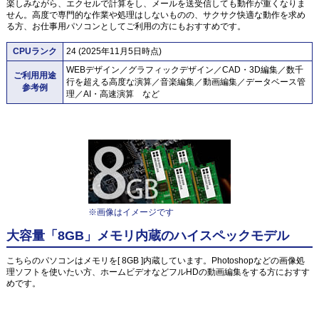
楽しみながら、エクセルで計算をし、メールを送受信しても動作が重くなりま
せん。高度で専門的な作業や処理はしないものの、サクサク快適な動作を求め
る方、お仕事用パソコンとしてご利用の方にもおすすめです。
CPUランク
24 (2025年11月5日時点)
WEBデザイン／グラフィックデザイン／CAD・3D編集／数千
ご利用用途
行を超える高度な演算／音楽編集／動画編集／データベース管
参考例
理／AI・高速演算 など
※画像はイメージです
大容量「8GB」メモリ内蔵のハイスペックモデル
こちらのパソコンはメモリを[ 8GB ]内蔵しています。Photoshopなどの画像処
理ソフトを使いたい方、ホームビデオなどフルHDの動画編集をする方におすす
めです。