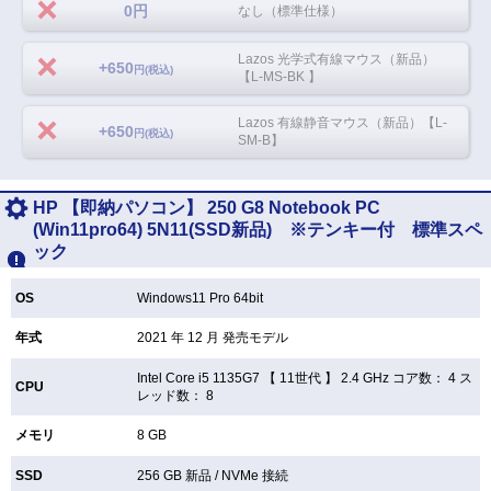
0円
なし（標準仕様）
Lazos 光学式有線マウス（新品）
+650
円(税込)
【L-MS-BK 】
Lazos 有線静音マウス（新品）【L-
+650
円(税込)
SM-B】
HP 【即納パソコン】 250 G8 Notebook PC
(Win11pro64) 5N11(SSD新品) ※テンキー付 標準スペ
ック
OS
Windows11 Pro 64bit
年式
2021 年 12 月 発売モデル
Intel Core i5 1135G7 【
11世代 】 2.4 GHz コア数： 4 ス
CPU
レッド数： 8
メモリ
8 GB
SSD
256 GB
新品 /
NVMe 接続