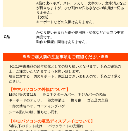
A品に比べキズ、スレ、テカリ、文字スレ、文字消えなど
が目立ちますが、ひび割れや穴あきなどの破損は一切あ
りません。
【欠損】
キーボードなどの欠損はありません。
かなり使い込まれた傷や使用感・劣化などが目立つ中古
C品
商品です。
動作や機能に問題はありません。
※※ご購入前の注意事項をご確認ください※※
下記は中古商品の経年劣化としての取り扱いとなります。予めご確認の
上、ご注文いただきますようお願い致します。
項目に対する一切のサポート、保証はございませんので、予めご了承く
ださい。
【中古パソコンの外観について】
日焼け等の黄ばみ
各コネクターカバー、ネジカバーの欠品
キーボードのテカリ、一部文字消え
擦り傷
ゴム足の欠品
一部の塗装ハゲ、コーティングハゲ
シール貼りの跡、落ちない汚れ
【中古パソコンの液晶ディスプレイについて】
5点以下のドット抜け
バックライトの光漏れ