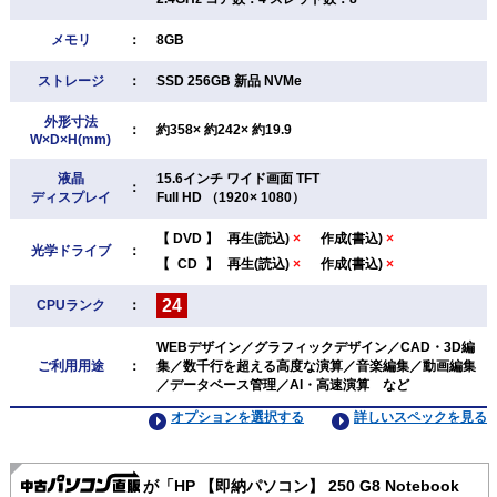
メモリ
：
8GB
ストレージ
：
SSD 256GB 新品 NVMe
外形寸法
：
約358× 約242× 約19.9
W×D×H(mm)
液晶
15.6インチ ワイド画面 TFT
：
ディスプレイ
Full HD （1920× 1080）
【
DVD
】
再生(読込)
×
作成(書込)
×
光学ドライブ
：
【
CD
】
再生(読込)
×
作成(書込)
×
24
CPUランク
：
WEBデザイン／グラフィックデザイン／CAD・3D編
ご利用用途
：
集／数千行を超える高度な演算／音楽編集／動画編集
／データベース管理／AI・高速演算 など
オプションを選択する
詳しいスペックを見る
が「HP 【即納パソコン】 250 G8 Notebook