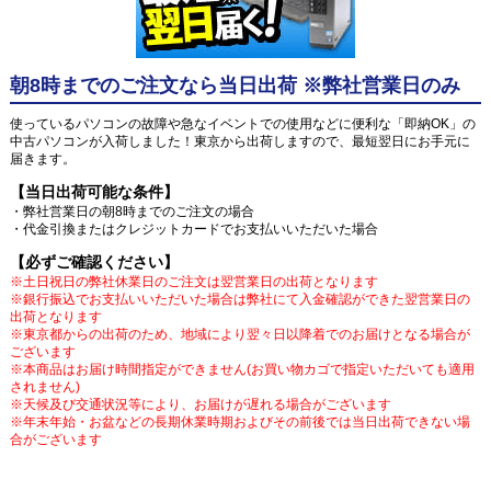
朝8時までのご注文なら当日出荷 ※弊社営業日のみ
使っているパソコンの故障や急なイベントでの使用などに便利な「即納OK」の
中古パソコンが入荷しました！東京から出荷しますので、最短翌日にお手元に
届きます。
【当日出荷可能な条件】
・弊社営業日の朝8時までのご注文の場合
・代金引換またはクレジットカードでお支払いいただいた場合
【必ずご確認ください】
※土日祝日の弊社休業日のご注文は翌営業日の出荷となります
※銀行振込でお支払いいただいた場合は弊社にて入金確認ができた翌営業日の
出荷となります
※東京都からの出荷のため、地域により翌々日以降着でのお届けとなる場合が
ございます
※本商品はお届け時間指定ができません(お買い物カゴで指定いただいても適用
されません)
※天候及び交通状況等により、お届けが遅れる場合がございます
※年末年始・お盆などの長期休業時期およびその前後では当日出荷できない場
合がございます