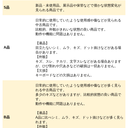
新品・未使用品。展示品や保管などで僅かな状態変化が
S品
見られる商品です。
日常的に使用していたような使用感や傷などが見られる
中古商品です。
比較的、外観がきれいな状態の良い商品です。
動作や機能に問題はありません。
【液晶】
A品
目立たないシミ、ムラ、キズ、ドット抜けなどがある場
合があります。
【外観】
キズ、スレ、テカリ、文字スレなどがある場合あります
が、ひび割れや穴あきなどの破損は一切ありません。
【欠損】
キーボードなどの欠損はありません。
日常的に使用していたような使用感や傷などが多く見ら
れる中古商品です。
多少のキズなどがありますが、比較的状態の良い商品で
す。
動作や機能に問題はありません。
【液晶】
B品
A品に比べシミ、ムラ、キズ、ドット抜けなどが多く見ら
れます。
【外観】