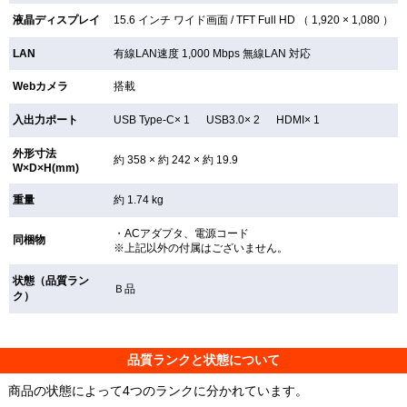
液晶ディスプレイ
15.6 インチ
ワイド画面 /
TFT
Full HD （ 1,920 × 1,080 ）
LAN
有線LAN速度 1,000 Mbps 無線LAN
対応
Webカメラ
搭載
入出力ポート
USB Type-C× 1 USB3.0× 2 HDMI× 1
外形寸法
約 358 × 約 242 × 約 19.9
W×D×H(mm)
重量
約 1.74 kg
・ACアダプタ、電源コード
同梱物
※上記以外の付属はございません。
状態（品質ラン
Ｂ品
ク）
品質ランクと状態について
商品の状態によって4つのランクに分かれています。