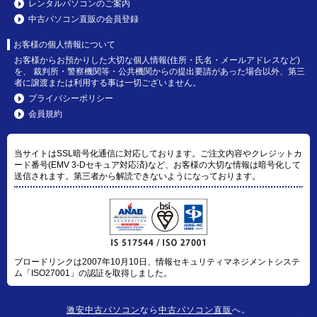
レンタルパソコンのご案内
中古パソコン直販の会員登録
お客様の個人情報について
お客様からお預かりした大切な個人情報(住所・氏名・メールアドレスなど)
を、 裁判所・警察機関等・公共機関からの提出要請があった場合以外、第三
者に譲渡または利用する事は一切ございません。
プライバシーポリシー
会員規約
当サイトはSSL暗号化通信に対応しております。ご注文内容やクレジットカ
ード番号(EMV 3-Dセキュア対応済)など、お客様の大切な情報は暗号化して
送信されます。第三者から解読できないようになっております。
ブロードリンクは2007年10月10日、情報セキュリティマネジメントシステ
ム「ISO27001」の認証を取得しました。
激安中古パソコン
なら
中古パソコン直販
へ。