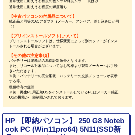
通常使用に耐えうる程度の色ムラや輝度ムラ
黄ばみ
通常使用に耐えうる程度の輝度落ち
【中古パソコンの付属品について】
純正品と同等のACアダプタ（メーカー、アンペア、差し込み口が同
じ）
【プリインストールソフトについて】
プリインストールソフトは、仕様変更によって別のソフトがインス
トールされる場合がございます。
【その他の注意事項】
バッテリーは消耗品の為保証対象外となります。
また、リコール対象品についてはお客様より製造メーカーへお手続
きいただきます。
※例：バッテリーの完全消耗、バッテリーの交換メッセージが表示
する等。
機種特有の症状
※例：再生PC用正規OSをインストールしているPCはメーカー純正
OSの機能が一部制限がされております。
HP 【即納パソコン】 250 G8 Noteb
ook PC (Win11pro64) 5N11(SSD新