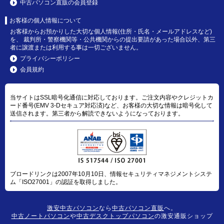
中古パソコン直販の会員登録
お客様の個人情報について
お客様からお預かりした大切な個人情報(住所・氏名・メールアドレスなど)
を、 裁判所・警察機関等・公共機関からの提出要請があった場合以外、第三
者に譲渡または利用する事は一切ございません。
プライバシーポリシー
会員規約
当サイトはSSL暗号化通信に対応しております。ご注文内容やクレジットカ
ード番号(EMV 3-Dセキュア対応済)など、お客様の大切な情報は暗号化して
送信されます。第三者から解読できないようになっております。
ブロードリンクは2007年10月10日、情報セキュリティマネジメントシステ
ム「ISO27001」の認証を取得しました。
激安中古パソコン
なら
中古パソコン直販
へ。
中古ノートパソコン
や
中古デスクトップパソコン
の激安通販ショップ