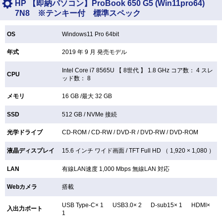
HP 【即納パソコン】ProBook 650 G5 (Win11pro64)
7N8 ※テンキー付 標準スペック
OS
Windows11 Pro 64bit
年式
2019 年 9 月 発売モデル
Intel Core i7 8565U 【
8世代 】 1.8 GHz コア数： 4 スレ
CPU
ッド数： 8
メモリ
16 GB /最大 32 GB
SSD
512 GB /
NVMe 接続
光学ドライブ
CD-ROM /
CD-RW /
DVD-R /
DVD-RW /
DVD-ROM
液晶ディスプレイ
15.6 インチ
ワイド画面 /
TFT
Full HD （ 1,920 × 1,080 ）
LAN
有線LAN速度 1,000 Mbps 無線LAN
対応
Webカメラ
搭載
USB Type-C× 1 USB3.0× 2 D-sub15× 1 HDMI×
入出力ポート
1