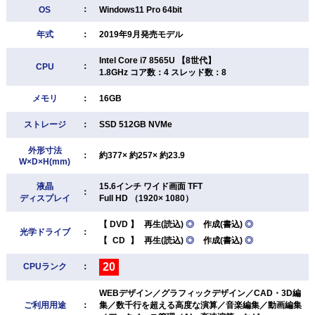
：
OS
Windows11 Pro 64bit
年式
：
2019年9月発売モデル
Intel Core i7 8565U 【8世代】
：
CPU
1.8GHz コア数：4 スレッド数：8
メモリ
：
16GB
ストレージ
：
SSD 512GB NVMe
外形寸法
：
約377× 約257× 約23.9
W×D×H(mm)
液晶
15.6インチ ワイド画面 TFT
：
ディスプレイ
Full HD （1920× 1080）
【
DVD
】
再生(読込)
◎
作成(書込)
◎
光学ドライブ
：
【
CD
】
再生(読込)
◎
作成(書込)
◎
20
CPUランク
：
WEBデザイン／グラフィックデザイン／CAD・3D編
ご利用用途
：
集／数千行を超える高度な演算／音楽編集／動画編集