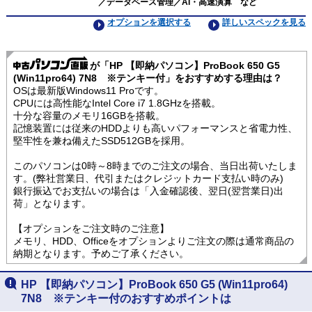
／データベース管理／AI・高速演算 など
オプションを選択する
詳しいスペックを見る
が「HP 【即納パソコン】ProBook 650 G5
(Win11pro64) 7N8 ※テンキー付」をおすすめする理由は？
OSは最新版Windows11 Proです。
CPUには高性能なIntel Core i7 1.8GHzを搭載。
十分な容量のメモリ16GBを搭載。
記憶装置には従来のHDDよりも高いパフォーマンスと省電力性、
堅牢性を兼ね備えたSSD512GBを採用。
このパソコンは0時～8時までのご注文の場合、当日出荷いたしま
す。(弊社営業日、代引またはクレジットカード支払い時のみ)
銀行振込でお支払いの場合は「入金確認後、翌日(翌営業日)出
荷」となります。
【オプションをご注文時のご注意】
メモリ、HDD、Officeをオプションよりご注文の際は通常商品の
納期となります。予めご了承ください。
HP 【即納パソコン】ProBook 650 G5 (Win11pro64)
7N8 ※テンキー付のおすすめポイントは