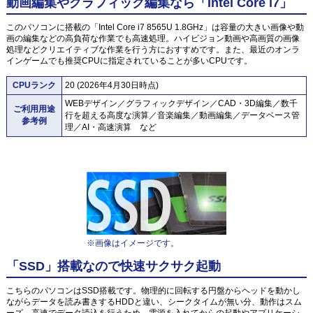
動画編集やグラフィック編集なら「Intel Core i7」
このパソコンに搭載の「Intel Core i7 8565U 1.8GHz」は容量の大きい画像や動
画の編集などの高負荷な作業でも高速処理。ハイビジョン動画や高画質の画像
処理などクリエイティブな作業を行う方におすすめです。また、最近のオンラ
インゲームでも推奨CPUに指定されていることが多いCPUです。
CPUランク
20 (2026年4月30日時点)
WEBデザイン／グラフィックデザイン／CAD・3D編集／数千
ご利用用途
行を超える高度な演算／音楽編集／動画編集／データベース管
参考例
理／AI・高速演算 など
※画像はイメージです。
「SSD」搭載なので快速サクサク起動
こちらのパソコンはSSD搭載です。物理的に回転する円盤からヘッドを動かし
ながらデータを読み書きするHDDと違い、シークタイムが無い分、動作はスム