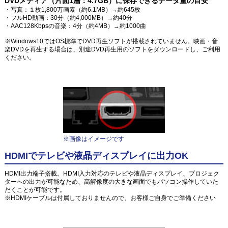
DVDメディア（片面1層：4.7GB）に保存できるデータ量の目安
・写真：１枚1,800万画素（約6.1MB）→約645枚
・フルHD動画：30分（約4,000MB）→約40分
・AAC128Kbpsの音楽：4分（約4MB）→約1000曲
※Windows10ではOS標準でDVD再生ソフトが搭載されていません。映画・音
楽DVDを再生する場合は、別途DVD再生用のソフトをダウンロードし、ご利用
ください。
※画像はイメージです
HDMIでテレビや液晶ディスプレイに出力OK
HDMI出力端子搭載。HDMI入力対応のテレビや液晶ディスプレイ、プロジェク
ターへの出力が可能なため、高解像度の大きな画面でもパソコン操作していた
だくことが可能です。
※HDMIケーブルは付属しておりませんので、お客様ご自身でご準備ください