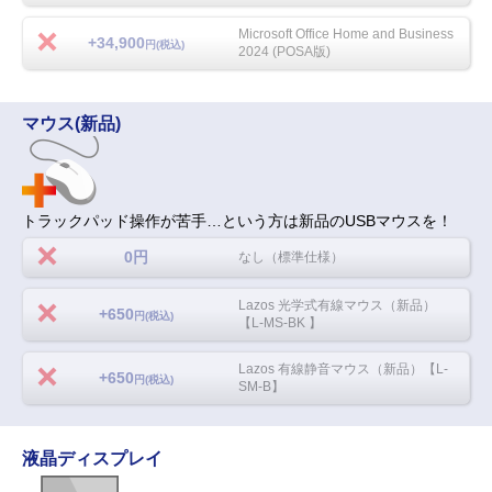
Microsoft Office Home and Business
+34,900
円(税込)
2024 (POSA版)
マウス(新品)
トラックパッド操作が苦手…という方は新品のUSBマウスを！
0円
なし（標準仕様）
Lazos 光学式有線マウス（新品）
+650
円(税込)
【L-MS-BK 】
Lazos 有線静音マウス（新品）【L-
+650
円(税込)
SM-B】
液晶ディスプレイ