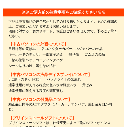
※※ご購入前の注意事項をご確認ください※※
下記は中古商品の経年劣化としての取り扱いとなります。予めご確認の
上、ご注文いただきますようお願い致します。
項目に対する一切のサポート、保証はございませんので、予めご了承く
ださい。
【中古パソコンの外観について】
日焼け等の黄ばみ
各コネクターカバー、ネジカバーの欠品
キーボードのテカリ、一部文字消え
擦り傷
ゴム足の欠品
一部の塗装ハゲ、コーティングハゲ
シール貼りの跡、落ちない汚れ
【中古パソコンの液晶ディスプレイについて】
5点以下のドット抜け
バックライトの光漏れ
通常使用に耐えうる程度の色ムラや輝度ムラ
黄ばみ
通常使用に耐えうる程度の輝度落ち
【中古パソコンの付属品について】
純正品と同等のACアダプタ（メーカー、アンペア、差し込み口が同
じ）
【プリインストールソフトについて】
プリインストールソフトは、仕様変更によって別のソフトがインス