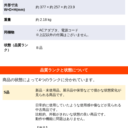
外形寸法
約 377 × 約 257 × 約 23.9
W×D×H(mm)
重量
約 2.18 kg
・ACアダプタ、電源コード
同梱物
※上記以外の付属はございません。
状態（品質ラン
Ｂ品
ク）
品質ランクと状態について
商品の状態によって4つのランクに分かれています。
新品・未使用品。展示品や保管などで僅かな状態変化が
S品
見られる商品です。
日常的に使用していたような使用感や傷などが見られる
中古商品です。
比較的、外観がきれいな状態の良い商品です。
動作や機能に問題はありません。