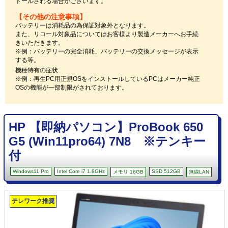
トールされる場合がございます。
【その他の注意事項】
バッテリーは消耗品の為保証対象外となります。
また、リコール対象品についてはお客様より製造メーカーへお手続
きいただきます。
※例：バッテリーの完全消耗、バッテリーの交換メッセージが表示
する等。
機種特有の症状
※例：再生PC用正規OSをインストールしているPCはメーカー純正
OSの機能が一部制限がされております。
HP 【即納パソコン】ProBook 650
G5 (Win11pro64) 7N8 ※テンキー
付
Windows11 Pro
Intel Core i7 1.8GHz
SSD 512GB
メモリ 16GB
無線LAN
テレワーク推奨