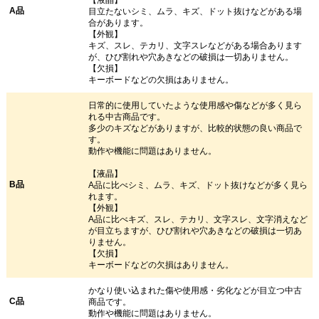
【液晶】
A品
目立たないシミ、ムラ、キズ、ドット抜けなどがある場
合があります。
【外観】
キズ、スレ、テカリ、文字スレなどがある場合あります
が、ひび割れや穴あきなどの破損は一切ありません。
【欠損】
キーボードなどの欠損はありません。
日常的に使用していたような使用感や傷などが多く見ら
れる中古商品です。
多少のキズなどがありますが、比較的状態の良い商品で
す。
動作や機能に問題はありません。
【液晶】
B品
A品に比べシミ、ムラ、キズ、ドット抜けなどが多く見ら
れます。
【外観】
A品に比べキズ、スレ、テカリ、文字スレ、文字消えなど
が目立ちますが、ひび割れや穴あきなどの破損は一切あ
りません。
【欠損】
キーボードなどの欠損はありません。
かなり使い込まれた傷や使用感・劣化などが目立つ中古
C品
商品です。
動作や機能に問題はありません。