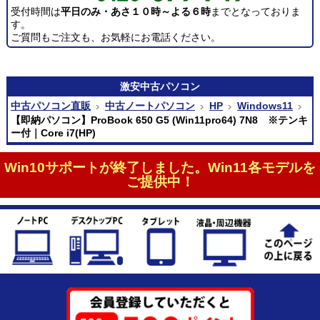
受付時間は
平日のみ・あさ１０時～よる６時
までとなっておりま
す。
ご質問もご注文も、お気軽にお電話ください。
激安
中古パソコン
中古パソコン直販
中古ノートパソコン
HP
Windows11
【即納パソコン】ProBook 650 G5 (Win11pro64) 7N8 ※テンキ
ー付｜Core i7(HP)
Win10サポートが終了しました。Win11各モデルを
ご提供中！