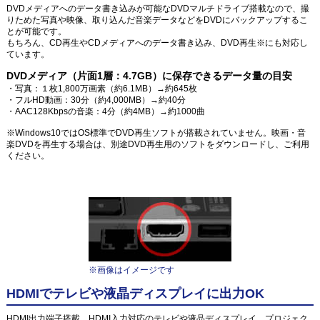
DVDメディアへのデータ書き込みが可能なDVDマルチドライブ搭載なので、撮
りためた写真や映像、取り込んだ音楽データなどをDVDにバックアップするこ
とが可能です。
もちろん、CD再生やCDメディアへのデータ書き込み、DVD再生※にも対応し
ています。
DVDメディア（片面1層：4.7GB）に保存できるデータ量の目安
・写真：１枚1,800万画素（約6.1MB）→約645枚
・フルHD動画：30分（約4,000MB）→約40分
・AAC128Kbpsの音楽：4分（約4MB）→約1000曲
※Windows10ではOS標準でDVD再生ソフトが搭載されていません。映画・音
楽DVDを再生する場合は、別途DVD再生用のソフトをダウンロードし、ご利用
ください。
※画像はイメージです
HDMIでテレビや液晶ディスプレイに出力OK
HDMI出力端子搭載。HDMI入力対応のテレビや液晶ディスプレイ、プロジェク