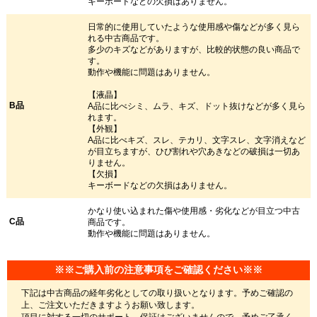
キーボードなどの欠損はありません。
日常的に使用していたような使用感や傷などが多く見ら
れる中古商品です。
多少のキズなどがありますが、比較的状態の良い商品で
す。
動作や機能に問題はありません。
【液晶】
B品
A品に比べシミ、ムラ、キズ、ドット抜けなどが多く見ら
れます。
【外観】
A品に比べキズ、スレ、テカリ、文字スレ、文字消えなど
が目立ちますが、ひび割れや穴あきなどの破損は一切あ
りません。
【欠損】
キーボードなどの欠損はありません。
かなり使い込まれた傷や使用感・劣化などが目立つ中古
C品
商品です。
動作や機能に問題はありません。
※※ご購入前の注意事項をご確認ください※※
下記は中古商品の経年劣化としての取り扱いとなります。予めご確認の
上、ご注文いただきますようお願い致します。
項目に対する一切のサポート、保証はございませんので、予めご了承く