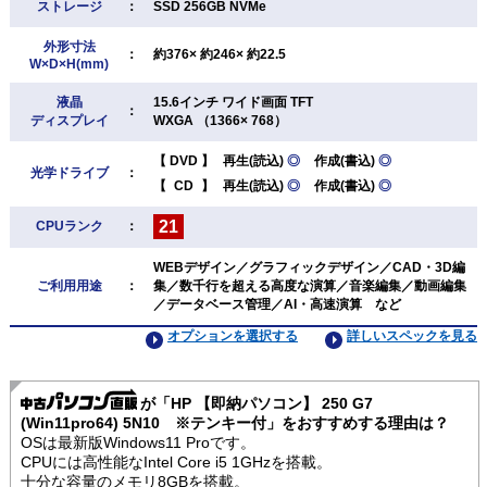
ストレージ
：
SSD 256GB NVMe
外形寸法
：
約376× 約246× 約22.5
W×D×H(mm)
液晶
15.6インチ ワイド画面 TFT
：
ディスプレイ
WXGA （1366× 768）
【
DVD
】
再生(読込)
◎
作成(書込)
◎
光学ドライブ
：
【
CD
】
再生(読込)
◎
作成(書込)
◎
21
CPUランク
：
WEBデザイン／グラフィックデザイン／CAD・3D編
ご利用用途
：
集／数千行を超える高度な演算／音楽編集／動画編集
／データベース管理／AI・高速演算 など
オプションを選択する
詳しいスペックを見る
が「HP 【即納パソコン】 250 G7
(Win11pro64) 5N10 ※テンキー付」をおすすめする理由は？
OSは最新版Windows11 Proです。
CPUには高性能なIntel Core i5 1GHzを搭載。
十分な容量のメモリ8GBを搭載。