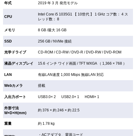
年式
2019 年 3 月 発売モデル
Intel Core i5 1035G1 【
10世代 】 1 GHz コア数： 4 ス
CPU
レッド数： 8
メモリ
8 GB /最大 16 GB
SSD
256 GB /
NVMe 接続
光学ドライブ
CD-ROM /
CD-RW /
DVD-R /
DVD-RW /
DVD-ROM
液晶ディスプレイ
15.6 インチ
ワイド画面 /
TFT
WXGA （ 1,366 × 768 ）
LAN
有線LAN速度 1,000 Mbps 無線LAN
対応
Webカメラ
搭載
入出力ポート
USB3.0× 2 USB2.0× 1 HDMI× 1
外形寸法
約 376 × 約 246 × 約 22.5
W×D×H(mm)
重量
約 1.78 kg
・ACアダプタ、電源コード