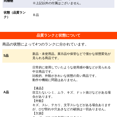
同梱物
※上記以外の付属はございません。
状態（品質ラン
Ｂ品
ク）
品質ランクと状態について
商品の状態によって4つのランクに分かれています。
新品・未使用品。展示品や保管などで僅かな状態変化が
S品
見られる商品です。
日常的に使用していたような使用感や傷などが見られる
中古商品です。
比較的、外観がきれいな状態の良い商品です。
動作や機能に問題はありません。
【液晶】
A品
目立たないシミ、ムラ、キズ、ドット抜けなどがある場
合があります。
【外観】
キズ、スレ、テカリ、文字スレなどがある場合あります
が、ひび割れや穴あきなどの破損は一切ありません。
【欠損】