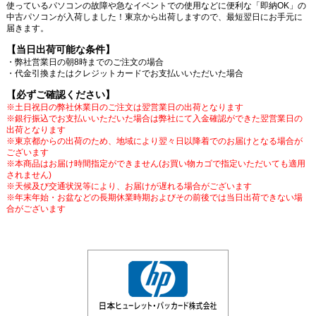
使っているパソコンの故障や急なイベントでの使用などに便利な「即納OK」の
中古パソコンが入荷しました！東京から出荷しますので、最短翌日にお手元に
届きます。
【当日出荷可能な条件】
・弊社営業日の朝8時までのご注文の場合
・代金引換またはクレジットカードでお支払いいただいた場合
【必ずご確認ください】
※土日祝日の弊社休業日のご注文は翌営業日の出荷となります
※銀行振込でお支払いいただいた場合は弊社にて入金確認ができた翌営業日の
出荷となります
※東京都からの出荷のため、地域により翌々日以降着でのお届けとなる場合が
ございます
※本商品はお届け時間指定ができません(お買い物カゴで指定いただいても適用
されません)
※天候及び交通状況等により、お届けが遅れる場合がございます
※年末年始・お盆などの長期休業時期およびその前後では当日出荷できない場
合がございます