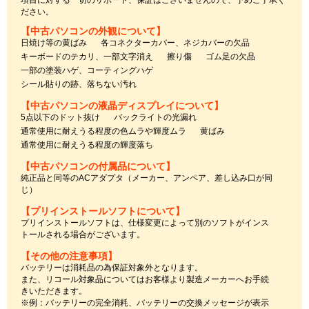
ださい。
【中古パソコンの外観について】
日焼け等の黄ばみ
各コネクターカバー、ネジカバーの欠品
キーボードのテカリ、一部文字消え
擦り傷
ゴム足の欠品
一部の塗装ハゲ、コーティングハゲ
シール貼りの跡、落ちない汚れ
【中古パソコンの液晶ディスプレイについて】
5点以下のドット抜け
バックライトの光漏れ
通常使用に耐えうる程度の色ムラや輝度ムラ
黄ばみ
通常使用に耐えうる程度の輝度落ち
【中古パソコンの付属品について】
純正品と同等のACアダプタ（メーカー、アンペア、差し込み口が同
じ）
【プリインストールソフトについて】
プリインストールソフトは、仕様変更によって別のソフトがインス
トールされる場合がございます。
【その他の注意事項】
バッテリーは消耗品の為保証対象外となります。
また、リコール対象品についてはお客様より製造メーカーへお手続
きいただきます。
※例：バッテリーの完全消耗、バッテリーの交換メッセージが表示