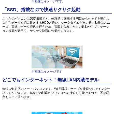
※画像はイメージです。
「SSD」搭載なので快速サクサク起動
こちらのパソコンはSSD搭載です。物理的に回転する円盤からヘッドを動かし
ながらデータを読み書きするHDDと違い、シークタイムが無い分、動作はスム
ーズ。高速でデータ読込を行うため、電源を入れてからの起動やアプリケーシ
ョン起動が素早く、サクサク快適に作業ができます。
※画像はイメージです
どこでもインターネット！無線LAN内蔵モデル
無線LAN対応のノートパソコンです。Wi-Fi環境でケーブル接続なしでインター
ネットができます。無線LAN対応のプリンタへの接続も可能ですので、置き場
所も自由に選べます。