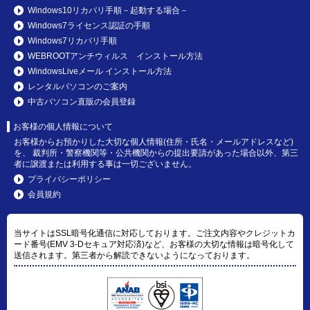
Windows10リカバリ手順－起動する場合－
Windows7ライセンス認証の手順
Windows7リカバリ手順
WEBROOTアンチウィルス インストール方法
WindowsLiveメール インストール方法
レンタルパソコンのご案内
中古パソコン直販の会員登録
お客様の個人情報について
お客様からお預かりした大切な個人情報(住所・氏名・メールアドレスなど)
を、 裁判所・警察機関等・公共機関からの提出要請があった場合以外、第三
者に譲渡または利用する事は一切ございません。
プライバシーポリシー
会員規約
当サイトはSSL暗号化通信に対応しております。ご注文内容やクレジットカ
ード番号(EMV 3-Dセキュア対応済)など、お客様の大切な情報は暗号化して
送信されます。第三者から解読できないようになっております。