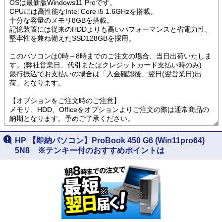
OSは最新版Windows11 Proです。
CPUには高性能なIntel Core i5 1.6GHzを搭載。
十分な容量のメモリ8GBを搭載。
記憶装置には従来のHDDよりも高いパフォーマンスと省電力性、
堅牢性を兼ね備えたSSD128GBを採用。
このパソコンは0時～8時までのご注文の場合、当日出荷いたしま
す。(弊社営業日、代引またはクレジットカード支払い時のみ)
銀行振込でお支払いの場合は「入金確認後、翌日(翌営業日)出
荷」となります。
【オプションをご注文時のご注意】
メモリ、HDD、Officeをオプションよりご注文の際は通常商品の
納期となります。予めご了承ください。
HP 【即納パソコン】ProBook 450 G6 (Win11pro64)
5N8 ※テンキー付のおすすめポイントは