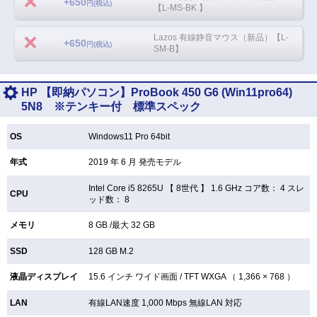
+650
円(税込)
【L-MS-BK 】
Lazos 有線静音マウス（新品）【L-
+650
円(税込)
SM-B】
HP 【即納パソコン】ProBook 450 G6 (Win11pro64)
5N8 ※テンキー付 標準スペック
OS
Windows11 Pro 64bit
年式
2019 年 6 月 発売モデル
Intel Core i5 8265U 【
8世代 】 1.6 GHz コア数： 4 スレ
CPU
ッド数： 8
メモリ
8 GB /最大 32 GB
SSD
128 GB
M.2
液晶ディスプレイ
15.6 インチ
ワイド画面 /
TFT
WXGA （ 1,366 × 768 ）
LAN
有線LAN速度 1,000 Mbps 無線LAN
対応