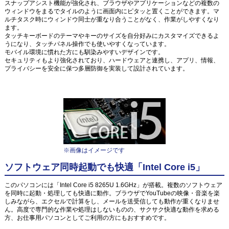
スナップアシスト機能が強化され、ブラウザやアプリケーションなどの複数の
ウィンドウをまるでタイルのように画面内にピタッと置くことができます。マ
ルチタスク時にウィンドウ同士が重なり合うことがなく、作業がしやすくなり
ます。
タッチキーボードのテーマやキーのサイズを自分好みにカスタマイズできるよ
うになり、タッチパネル操作でも使いやすくなっています。
モバイル環境に慣れた方にも馴染みやすいデザインです。
セキュリティもより強化されており、ハードウェアと連携し、アプリ、情報、
プライバシーを安全に保つ多層防御を実装して設計されています。
※画像はイメージです
ソフトウェア同時起動でも快適「Intel Core i5」
このパソコンには「Intel Core i5 8265U 1.6GHz」が搭載。複数のソフトウェア
を同時に起動・処理しても快適に動作。ブラウザでYouTubeの映像・音楽を楽
しみながら、エクセルで計算をし、メールを送受信しても動作が重くなりませ
ん。高度で専門的な作業や処理はしないものの、サクサク快適な動作を求める
方、お仕事用パソコンとしてご利用の方にもおすすめです。