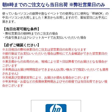
朝8時までのご注文なら当日出荷 ※弊社営業日のみ
使っているパソコンの故障や急なイベントでの使用などに便利な「即納OK」の
中古パソコンが入荷しました！東京から出荷しますので、最短翌日にお手元に
届きます。
【当日出荷可能な条件】
・弊社営業日の朝8時までのご注文の場合
・代金引換またはクレジットカードでお支払いいただいた場合
【必ずご確認ください】
※土日祝日の弊社休業日のご注文は翌営業日の出荷となります
※銀行振込でお支払いいただいた場合は弊社にて入金確認ができた翌営業日の
出荷となります
※東京都からの出荷のため、地域により翌々日以降着でのお届けとなる場合が
ございます
※本商品はお届け時間指定ができません(お買い物カゴで指定いただいても適用
されません)
※天候及び交通状況等により、お届けが遅れる場合がございます
※年末年始・お盆などの長期休業時期およびその前後では当日出荷できない場
合がございます