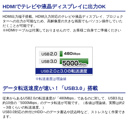
HDMIでテレビや液晶ディスプレイに出力OK
HDMI出力端子搭載。HDMI入力対応のテレビや液晶ディスプレイ、プロジェク
ターへの出力が可能なため、高解像度の大きな画面でもパソコン操作していた
だくことが可能です。
※HDMIケーブルは付属しておりませんので、お客様ご自身でご準備ください
※転送速度は理論値
データ転送速度が速い！「USB3.0」搭載
従来からあるUSB2.0の転送速度が「480Mbps」であるのに対して、USB3.0は
約10倍の「5000Mbps」のデータ転送が可能です。（各値は理論値。実際は約2
～3倍くらいの転送速度。）
USB3.0対応の外付けHDDへのデータ書込や読込時など、ストレスなく作業でき
ます。