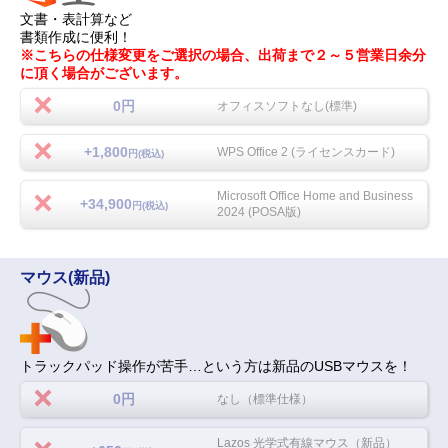
文書・表計算など
書類作成に便利！
※こちらの仕様変更をご選択の場合、出荷まで２～５営業日余分
に頂く場合がございます。
0円
オフィスソフトなし(標準)
+1,800
WPS Office 2 (ライセンスカード)
円(税込)
Microsoft Office Home and Business
+34,900
円(税込)
2024 (POSA版)
マウス(新品)
トラックパッド操作が苦手…という方は新品のUSBマウスを！
0円
なし（標準仕様）
Lazos 光学式有線マウス（新品）