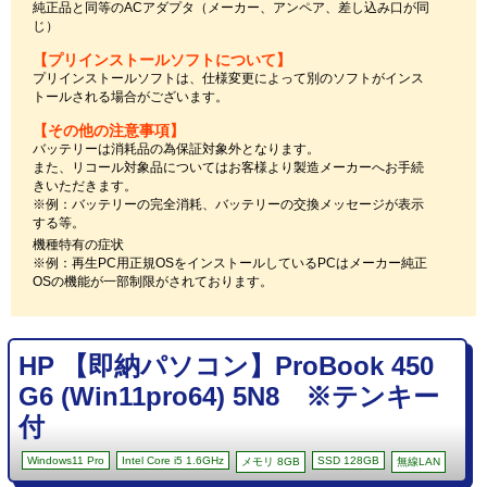
純正品と同等のACアダプタ（メーカー、アンペア、差し込み口が同
じ）
【プリインストールソフトについて】
プリインストールソフトは、仕様変更によって別のソフトがインス
トールされる場合がございます。
【その他の注意事項】
バッテリーは消耗品の為保証対象外となります。
また、リコール対象品についてはお客様より製造メーカーへお手続
きいただきます。
※例：バッテリーの完全消耗、バッテリーの交換メッセージが表示
する等。
機種特有の症状
※例：再生PC用正規OSをインストールしているPCはメーカー純正
OSの機能が一部制限がされております。
HP 【即納パソコン】ProBook 450
G6 (Win11pro64) 5N8 ※テンキー
付
Windows11 Pro
Intel Core i5 1.6GHz
SSD 128GB
メモリ 8GB
無線LAN