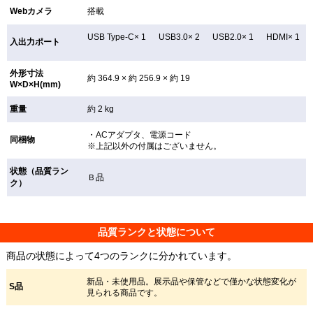
Webカメラ
搭載
USB Type-C× 1 USB3.0× 2 USB2.0× 1 HDMI× 1
入出力ポート
外形寸法
約 364.9 × 約 256.9 × 約 19
W×D×H(mm)
重量
約 2 kg
・ACアダプタ、電源コード
同梱物
※上記以外の付属はございません。
状態（品質ラン
Ｂ品
ク）
品質ランクと状態について
商品の状態によって4つのランクに分かれています。
新品・未使用品。展示品や保管などで僅かな状態変化が
S品
見られる商品です。