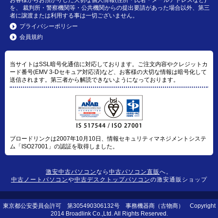
を、 裁判所・警察機関等・公共機関からの提出要請があった場合以外、第三
者に譲渡または利用する事は一切ございません。
プライバシーポリシー
会員規約
当サイトはSSL暗号化通信に対応しております。ご注文内容やクレジットカ
ード番号(EMV 3-Dセキュア対応済)など、お客様の大切な情報は暗号化して
送信されます。第三者から解読できないようになっております。
ブロードリンクは2007年10月10日、情報セキュリティマネジメントシステ
ム「ISO27001」の認証を取得しました。
激安中古パソコン
なら
中古パソコン直販
へ。
中古ノートパソコン
や
中古デスクトップパソコン
の激安通販ショップ
東京都公安委員会許可 第305490306132号 事務機器商（古物商） Copyright
2014 Broadlink Co.,Ltd. All Rights Reserved.