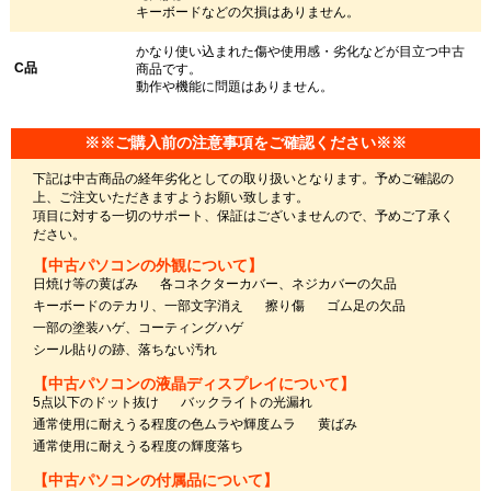
キーボードなどの欠損はありません。
かなり使い込まれた傷や使用感・劣化などが目立つ中古
C品
商品です。
動作や機能に問題はありません。
※※ご購入前の注意事項をご確認ください※※
下記は中古商品の経年劣化としての取り扱いとなります。予めご確認の
上、ご注文いただきますようお願い致します。
項目に対する一切のサポート、保証はございませんので、予めご了承く
ださい。
【中古パソコンの外観について】
日焼け等の黄ばみ
各コネクターカバー、ネジカバーの欠品
キーボードのテカリ、一部文字消え
擦り傷
ゴム足の欠品
一部の塗装ハゲ、コーティングハゲ
シール貼りの跡、落ちない汚れ
【中古パソコンの液晶ディスプレイについて】
5点以下のドット抜け
バックライトの光漏れ
通常使用に耐えうる程度の色ムラや輝度ムラ
黄ばみ
通常使用に耐えうる程度の輝度落ち
【中古パソコンの付属品について】