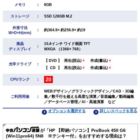
メモリ
：
8GB
ストレージ
：
SSD 128GB M.2
外形寸法
：
約364.9× 約256.9× 約19
W×D×H(mm)
液晶
15.6インチ ワイド画面 TFT
：
ディスプレイ
WXGA （1366× 768）
【
DVD
】
再生(読込)
×
作成(書込)
×
光学ドライブ
：
【
CD
】
再生(読込)
×
作成(書込)
×
20
CPUランク
：
WEBデザイン／グラフィックデザイン／CAD・3D編
ご利用用途
：
集／数千行を超える高度な演算／音楽編集／動画編集
／データベース管理／AI・高速演算 など
オプションを選択する
詳しいスペックを見る
が「HP 【即納パソコン】ProBook 450 G6
(Win11pro64) 5N8 ※テンキー付」をおすすめする理由は？