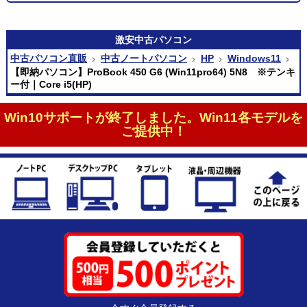
激安
中古パソコン
中古パソコン直販
中古ノートパソコン
HP
Windows11
【即納パソコン】ProBook 450 G6 (Win11pro64) 5N8 ※テンキ
ー付｜Core i5(HP)
Win10サポートが終了しました。Win11各モデルを
ご提供中！