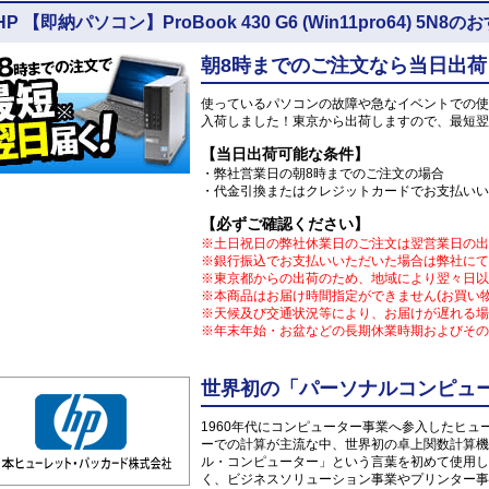
HP 【即納パソコン】ProBook 430 G6 (Win11pro64) 5
朝8時までのご注文なら当日出荷
使っているパソコンの故障や急なイベントでの使
入荷しました！東京から出荷しますので、最短翌
【当日出荷可能な条件】
・弊社営業日の朝8時までのご注文の場合
・代金引換またはクレジットカードでお支払いい
【必ずご確認ください】
※土日祝日の弊社休業日のご注文は翌営業日の出
※銀行振込でお支払いいただいた場合は弊社にて
※東京都からの出荷のため、地域により翌々日以
※本商品はお届け時間指定ができません(お買い
※天候及び交通状況等により、お届けが遅れる場
※年末年始・お盆などの長期休業時期およびその
世界初の「パーソナルコンピュー
1960年代にコンピューター事業へ参入したヒ
ーでの計算が主流な中、世界初の卓上関数計算機「
ル・コンピューター」という言葉を初めて使用し
く、ビジネスソリューション事業やプリンター事