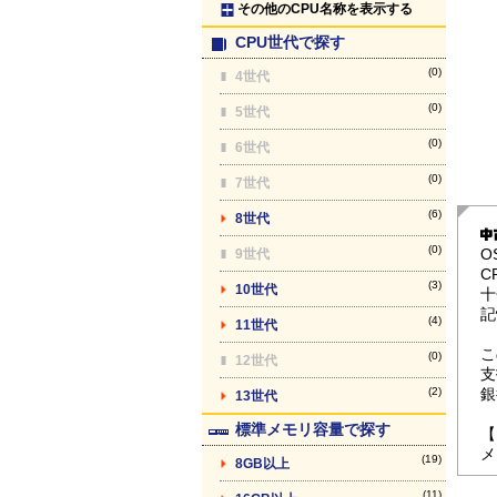
その他のCPU名称を表示する
CPU世代で探す
(0)
4世代
(0)
5世代
(0)
6世代
(0)
7世代
(6)
8世代
(0)
O
9世代
C
(3)
10世代
十
記
(4)
11世代
こ
(0)
12世代
支
(2)
銀
13世代
標準メモリ容量で探す
【
メ
(19)
8GB以上
(11)