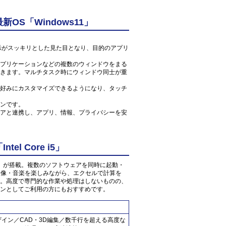
S「Windows11」
ン表示がスッキリとした見た目となり、目的のアプリ
プリケーションなどの複数のウィンドウをまる
きます。マルチタスク時にウィンドウ同士が重
好みにカスタマイズできるようになり、タッチ
ンです。
アと連携し、アプリ、情報、プライバシーを安
l Core i5」
 1.6GHz」が搭載。複数のソフトウェアを同時に起動・
の映像・音楽を楽しみながら、エクセルで計算を
。高度で専門的な作業や処理はしないものの、
ンとしてご利用の方にもおすすめです。
ザイン／CAD・3D編集／数千行を超える高度な