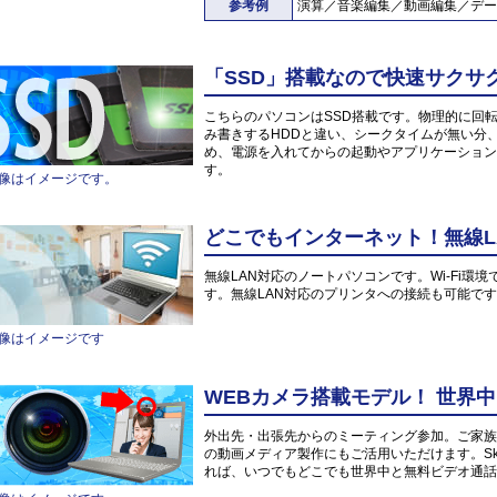
参考例
演算／音楽編集／動画編集／デー
「SSD」搭載なので快速サクサ
こちらのパソコンはSSD搭載です。物理的に回
み書きするHDDと違い、シークタイムが無い分
め、電源を入れてからの起動やアプリケーション
す。
像はイメージです。
どこでもインターネット！無線L
無線LAN対応のノートパソコンです。Wi-Fi
す。無線LAN対応のプリンタへの接続も可能で
像はイメージです
WEBカメラ搭載モデル！ 世界
外出先・出張先からのミーティング参加。ご家族や
の動画メディア製作にもご活用いただけます。Sk
れば、いつでもどこでも世界中と無料ビデオ通話