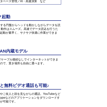
タベース管理／AI・高速演算 など
ク起動
転する円盤からヘッドを動かしながらデータを読
、動作はスムーズ。高速でデータ読込を行うた
起動が素早く、サクサク快適に作業ができま
AN内蔵モデル
環境でケーブル接続なしでインターネットができま
すので、置き場所も自由に選べます。
中と無料ビデオ通話も可能♪
ご友人と顔を見ながらの通話。YouTubeなど
ypeなどのアプリケーションをダウンロードす
が可能です。