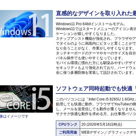
直感的なデザインを取り入れた最新O
Windows11 Pro 64bitインストールモデル。
Windows11ではスタートメニューのアイコ
ケーションが探しやすくなりました。
スナップアシスト機能が強化され、ブラウザやア
でタイルのように画面内にピタッと置くことがで
なり合うことがなく、作業がしやすくなります。
タッチキーボードのテーマやキーのサイズを自分
パネル操作でも使いやすくなっています。
モバイル環境に慣れた方にも馴染みやすいデザイ
セキュリティもより強化されており、ハードウェ
全に保つ多層防御を実装して設計されています。
ソフトウェア同時起動でも快適「Inte
このパソコンには「Intel Core i5 8265U
処理しても快適に動作。ブラウザでYouTube
し、メールを送受信しても動作が重くなりません
サクサク快適な動作を求める方、お仕事用パソコ
像はイメージです
CPUランク
20 (2026年5月16日時点)
ご利用用途
WEBデザイン／グラフィックデ