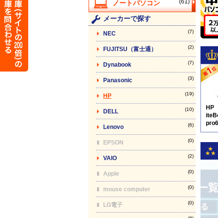
(61)
メーカーで探す
(7)
NEC
(2)
FUJITSU（富士通）
(7)
Dynabook
(3)
Panasonic
(19)
HP
HP
(10)
DELL
iteB
pro
(6)
Lenovo
※
(0)
EPSON
(2)
VAIO
(0)
Apple
(0)
mouse computer
(0)
LG電子