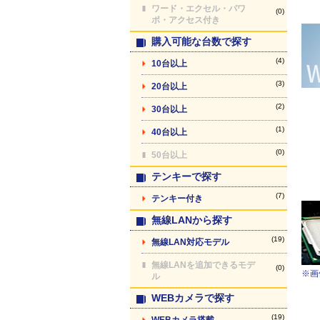
ワード・エクセル・パワ
(0)
ポ・アクセス付き
購入可能な台数で探す
(4)
10台以上
(3)
20台以上
(2)
30台以上
(1)
40台以上
(0)
50台以上
テンキーで探す
(7)
テンキー付き
無線LANから探す
(19)
無線LAN対応モデル
無線LANを追加できるモデ
(0)
※画
ル
WEBカメラで探す
(19)
WEBカメラ搭載