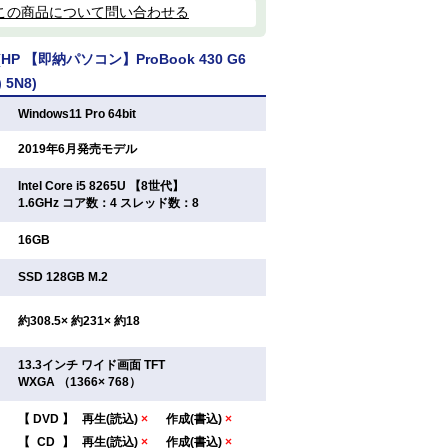
この商品について問い合わせる
P 【即納パソコン】ProBook 430 G6
) 5N8)
：
Windows11 Pro 64bit
：
2019年6月発売モデル
Intel Core i5 8265U 【8世代】
：
1.6GHz コア数：4 スレッド数：8
：
16GB
：
SSD 128GB M.2
：
約308.5× 約231× 約18
13.3インチ ワイド画面 TFT
：
WXGA （1366× 768）
【
DVD
】
再生(読込)
×
作成(書込)
×
：
【
CD
】
再生(読込)
×
作成(書込)
×