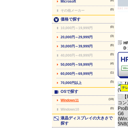
(8)
Microsoft
【最終更新】26/08
(0)
その他メーカー
価格で探す
(0)
10,000円～19,999円
(3)
20,000円～29,999円
H
(6)
30,000円～39,999円
D
(0)
40,000円～49,999円
H
(4)
50,000円～59,999円
Win
(1)
60,000円～69,999円
(5)
70,000円以上
テ
OSで探す
(19)
Windows11
(0)
Windows10
液晶ディスプレイの大きさで
探す