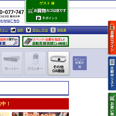
ゲスト
様
0
ポイント
グイン
送料
支払い方法
領収書
供中！