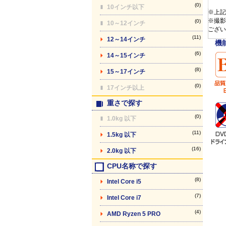
(0)
10インチ以下
※上記
※撮影
(0)
10～12インチ
ござい
(11)
12～14インチ
機
(6)
14～15インチ
(8)
15～17インチ
(0)
17インチ以上
重さで探す
(0)
1.0kg 以下
(11)
1.5kg 以下
(16)
2.0kg 以下
CPU名称で探す
(8)
Intel Core i5
(7)
Intel Core i7
(4)
AMD Ryzen 5 PRO