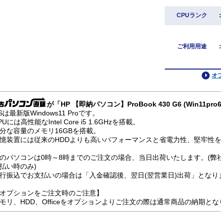
CPUランク
ご利用用途
オ
が「HP 【即納パソコン】ProBook 430 G6 (Win11
Sは最新版Windows11 Proです。
PUには高性能なIntel Core i5 1.6GHzを搭載。
分な容量のメモリ16GBを搭載。
憶装置には従来のHDDよりも高いパフォーマンスと省電力性、堅牢性を兼
のパソコンは0時～8時までのご注文の場合、当日出荷いたします。(弊
払い時のみ)
行振込でお支払いの場合は「入金確認後、翌日(翌営業日)出荷」となり
オプションをご注文時のご注意】
モリ、HDD、Officeをオプションよりご注文の際は通常商品の納期と