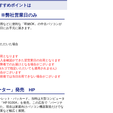
N8のおすすめポイントは
 ※弊社営業日のみ
用などに便利な「即納OK」の中古パソコンが
日にお手元に届きます。
ただいた場合
荷となります
入金確認ができた翌営業日の出荷となります
降着でのお届けとなる場合がございます
物カゴで指定いただいても適用されません)
合がございます
前後では当日出荷できない場合がございます
ター」発売 HP
ューレット・パッカード。当時は大型コンピュータ
HP 9100A」を発売。この広告で「パーソナ
た。現在は家庭向けパソコン機器製造だけでな
業など幅広く展開。