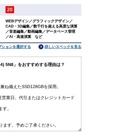
20
：
WEBデザイン／グラフィックデザイン／
CAD・3D編集／数千行を超える高度な演算
：
／音楽編集／動画編集／データベース管理
／AI・高速演算 など
プションを選択する
詳しいスペックを見る
pro64) 5N8」をおすすめする理由は？
ね備えたSSD128GBを採用。
社営業日、代引またはクレジットカード
ます。
なります。予めご了承ください。