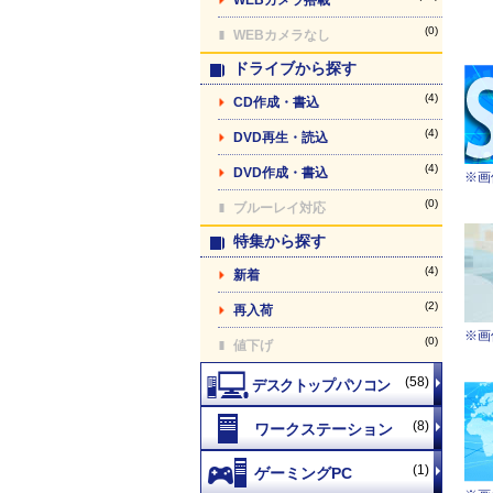
(0)
WEBカメラなし
ドライブから探す
(4)
CD作成・書込
(4)
DVD再生・読込
(4)
DVD作成・書込
※画
(0)
ブルーレイ対応
特集から探す
(4)
新着
(2)
再入荷
※画
(0)
値下げ
(58)
(8)
(1)