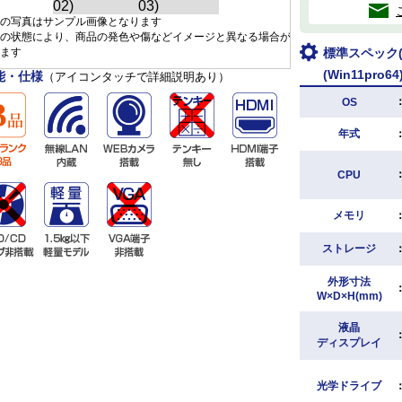
の写真はサンプル画像となります
の状態により、商品の発色や傷などイメージと異なる場合が
ます
標準スペック(H
(Win11pro64
能・仕様
（アイコンタッチで詳細説明あり）
OS
年式
CPU
メモリ
ストレージ
外形寸法
W×D×H(mm)
液晶
ディスプレイ
光学ドライブ