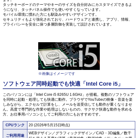
タッチキーボードのテーマやキーのサイズを自分好みにカスタマイズできるよ
うになり、タッチパネル操作でも使いやすくなっています。
モバイル環境に慣れた方にも馴染みやすいデザインです。
セキュリティもより強化されており、ハードウェアと連携し、アプリ、情報、
プライバシーを安全に保つ多層防御を実装して設計されています。
※画像はイメージです
ソフトウェア同時起動でも快適「Intel Core i5」
このパソコンには「Intel Core i5 8265U 1.6GHz」が搭載。複数のソフトウェア
を同時に起動・処理しても快適に動作。ブラウザでYouTubeの映像・音楽を楽
しみながら、エクセルで計算をし、メールを送受信しても動作が重くなりませ
ん。高度で専門的な作業や処理はしないものの、サクサク快適な動作を求める
方、お仕事用パソコンとしてご利用の方にもおすすめです。
CPUランク
20 (2026年5月15日時点)
WEBデザイン／グラフィックデザイン／CAD・3D編集／数千
ご利用用途