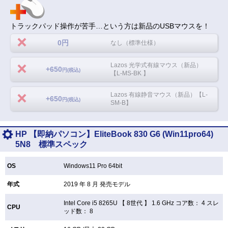
トラックパッド操作が苦手…という方は新品のUSBマウスを！
0円
なし（標準仕様）
Lazos 光学式有線マウス（新品）
+650
円(税込)
【L-MS-BK 】
Lazos 有線静音マウス（新品）【L-
+650
円(税込)
SM-B】
HP 【即納パソコン】EliteBook 830 G6 (Win11pro64)
5N8 標準スペック
OS
Windows11 Pro 64bit
年式
2019 年 8 月 発売モデル
Intel Core i5 8265U 【
8世代 】 1.6 GHz コア数： 4 スレ
CPU
ッド数： 8