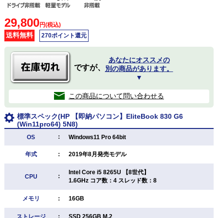
29,800
円(税込)
送料無料
270ポイント還元
あなたにオススメの
ですが、
別の商品があります。
▼
この商品について問い合わせる
標準スペック(HP 【即納パソコン】EliteBook 830 G6
(Win11pro64) 5N8)
：
OS
Windows11 Pro 64bit
年式
：
2019年8月発売モデル
Intel Core i5 8265U 【8世代】
：
CPU
1.6GHz コア数：4 スレッド数：8
メモリ
：
16GB
ストレージ
：
SSD 256GB M.2