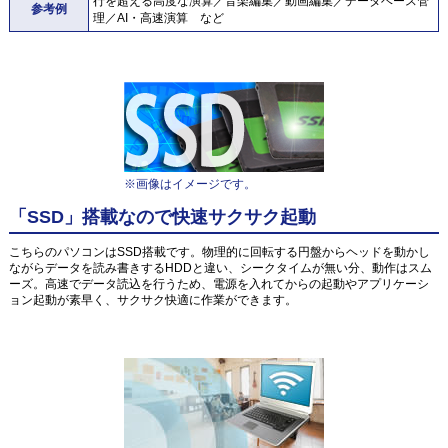
行を超える高度な演算／音楽編集／動画編集／データベース管
参考例
理／AI・高速演算 など
※画像はイメージです。
「SSD」搭載なので快速サクサク起動
こちらのパソコンはSSD搭載です。物理的に回転する円盤からヘッドを動かし
ながらデータを読み書きするHDDと違い、シークタイムが無い分、動作はスム
ーズ。高速でデータ読込を行うため、電源を入れてからの起動やアプリケーシ
ョン起動が素早く、サクサク快適に作業ができます。