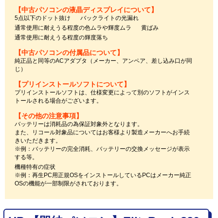
【中古パソコンの液晶ディスプレイについて】
5点以下のドット抜け
バックライトの光漏れ
通常使用に耐えうる程度の色ムラや輝度ムラ
黄ばみ
通常使用に耐えうる程度の輝度落ち
【中古パソコンの付属品について】
純正品と同等のACアダプタ（メーカー、アンペア、差し込み口が同
じ）
【プリインストールソフトについて】
プリインストールソフトは、仕様変更によって別のソフトがインス
トールされる場合がございます。
【その他の注意事項】
バッテリーは消耗品の為保証対象外となります。
また、リコール対象品についてはお客様より製造メーカーへお手続
きいただきます。
※例：バッテリーの完全消耗、バッテリーの交換メッセージが表示
する等。
機種特有の症状
※例：再生PC用正規OSをインストールしているPCはメーカー純正
OSの機能が一部制限がされております。