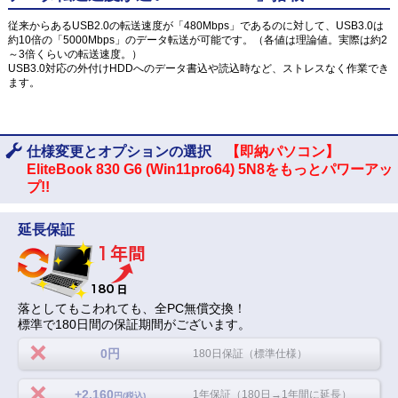
従来からあるUSB2.0の転送速度が「480Mbps」であるのに対して、USB3.0は
約10倍の「5000Mbps」のデータ転送が可能です。（各値は理論値。実際は約2
～3倍くらいの転送速度。）
USB3.0対応の外付けHDDへのデータ書込や読込時など、ストレスなく作業でき
ます。
仕様変更とオプションの選択
【即納パソコン】
EliteBook 830 G6 (Win11pro64) 5N8をもっとパワーアッ
プ!!
延長保証
落としてもこわれても、全PC無償交換！
標準で180日間の保証期間がございます。
0円
180日保証（標準仕様）
+2,160
1年保証（180日→1年間に延長）
円(税込)