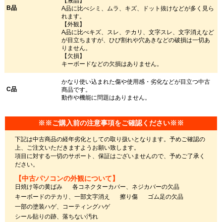
【液晶】
B品
A品に比べシミ、ムラ、キズ、ドット抜けなどが多く見ら
れます。
【外観】
A品に比べキズ、スレ、テカリ、文字スレ、文字消えなど
が目立ちますが、ひび割れや穴あきなどの破損は一切あ
りません。
【欠損】
キーボードなどの欠損はありません。
かなり使い込まれた傷や使用感・劣化などが目立つ中古
C品
商品です。
動作や機能に問題はありません。
※※ご購入前の注意事項をご確認ください※※
下記は中古商品の経年劣化としての取り扱いとなります。予めご確認の
上、ご注文いただきますようお願い致します。
項目に対する一切のサポート、保証はございませんので、予めご了承く
ださい。
【中古パソコンの外観について】
日焼け等の黄ばみ
各コネクターカバー、ネジカバーの欠品
キーボードのテカリ、一部文字消え
擦り傷
ゴム足の欠品
一部の塗装ハゲ、コーティングハゲ
シール貼りの跡、落ちない汚れ