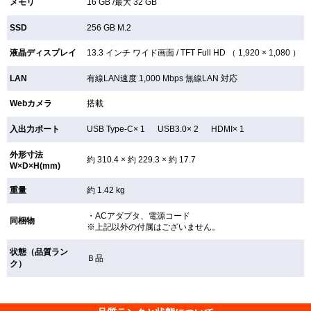
メモリ
16 GB /最大 32 GB
SSD
256 GB
M.2
液晶ディスプレイ
13.3 インチ
ワイド画面 /
TFT
Full HD （ 1,920 × 1,080 ）
LAN
有線LAN速度 1,000 Mbps 無線LAN
対応
Webカメラ
搭載
入出力ポート
USB Type-C× 1 USB3.0× 2 HDMI× 1
外形寸法
約 310.4 × 約 229.3 × 約 17.7
W×D×H(mm)
重量
約 1.42 kg
・ACアダプタ、電源コード
同梱物
※上記以外の付属はございません。
状態（品質ラン
Ｂ品
ク）