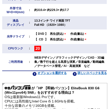
外形寸法
：
約310.4× 約229.3× 約17.7
W×D×H(mm)
液晶
13.3インチ ワイド画面 TFT
：
ディスプレイ
Full HD （1920× 1080）
【
DVD
】
再生(読込)
×
作成(書込)
×
光学ドライブ
：
【
CD
】
再生(読込)
×
作成(書込)
×
20
CPUランク
：
WEBデザイン／グラフィックデザイン／CAD・3D編
ご利用用途
：
集／数千行を超える高度な演算／音楽編集／動画編集
／データベース管理／AI・高速演算 など
オプションを選択する
詳しいスペックを見る
が「HP 【即納パソコン】EliteBook 830 G6
(Win11pro64) 5N8」をおすすめする理由は？
OSは最新版Windows11 Proです。
CPUには高性能なIntel Core i5 1.6GHzを搭載。
十分な容量のメモリ16GBを搭載。