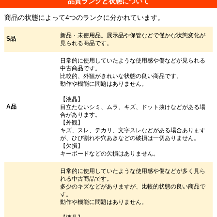
品質ランクと状態について
商品の状態によって4つのランクに分かれています。
新品・未使用品。展示品や保管などで僅かな状態変化が
S品
見られる商品です。
日常的に使用していたような使用感や傷などが見られる
中古商品です。
比較的、外観がきれいな状態の良い商品です。
動作や機能に問題はありません。
【液晶】
A品
目立たないシミ、ムラ、キズ、ドット抜けなどがある場
合があります。
【外観】
キズ、スレ、テカリ、文字スレなどがある場合あります
が、ひび割れや穴あきなどの破損は一切ありません。
【欠損】
キーボードなどの欠損はありません。
日常的に使用していたような使用感や傷などが多く見ら
れる中古商品です。
多少のキズなどがありますが、比較的状態の良い商品で
す。
動作や機能に問題はありません。