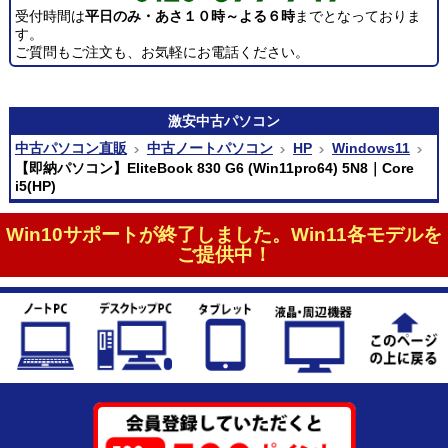
受付時間は
平日のみ・あさ１０時～よる６時
までとなっておりま
す。
ご質問もご注文も、お気軽にお電話ください。
激安
中古パソコン
中古パソコン直販
中古ノートパソコン
HP
Windows11
【即納パソコン】EliteBook 830 G6 (Win11pro64) 5N8｜Core
i5(HP)
Win10サポートが終了しました。Win11各モデルを
ご提供中！