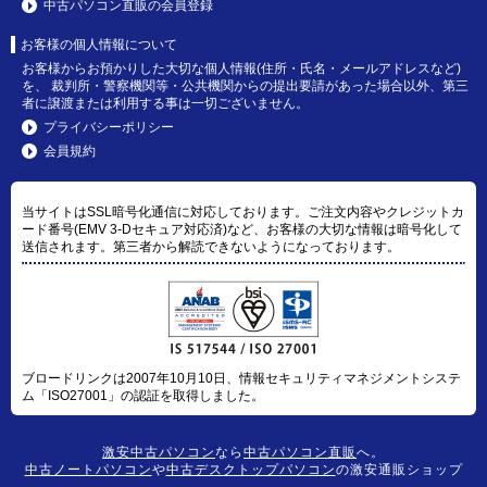
中古パソコン直販の会員登録
お客様の個人情報について
お客様からお預かりした大切な個人情報(住所・氏名・メールアドレスなど)
を、 裁判所・警察機関等・公共機関からの提出要請があった場合以外、第三
者に譲渡または利用する事は一切ございません。
プライバシーポリシー
会員規約
当サイトはSSL暗号化通信に対応しております。ご注文内容やクレジットカ
ード番号(EMV 3-Dセキュア対応済)など、お客様の大切な情報は暗号化して
送信されます。第三者から解読できないようになっております。
ブロードリンクは2007年10月10日、情報セキュリティマネジメントシステ
ム「ISO27001」の認証を取得しました。
激安中古パソコン
なら
中古パソコン直販
へ。
中古ノートパソコン
や
中古デスクトップパソコン
の激安通販ショップ