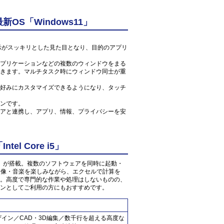
S「Windows11」
ン表示がスッキリとした見た目となり、目的のアプリ
プリケーションなどの複数のウィンドウをまる
きます。マルチタスク時にウィンドウ同士が重
好みにカスタマイズできるようになり、タッチ
ンです。
アと連携し、アプリ、情報、プライバシーを安
l Core i5」
 1.6GHz」が搭載。複数のソフトウェアを同時に起動・
の映像・音楽を楽しみながら、エクセルで計算を
。高度で専門的な作業や処理はしないものの、
ンとしてご利用の方にもおすすめです。
ザイン／CAD・3D編集／数千行を超える高度な