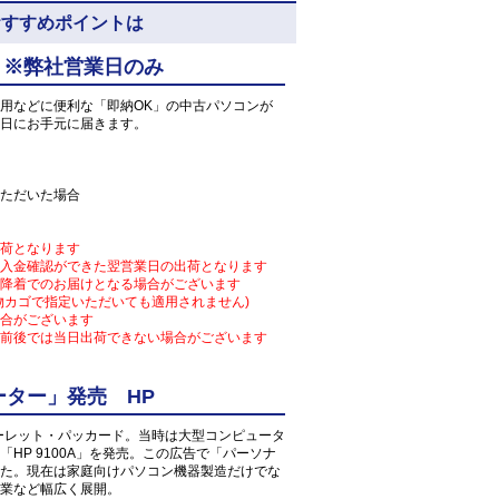
N8のおすすめポイントは
 ※弊社営業日のみ
用などに便利な「即納OK」の中古パソコンが
日にお手元に届きます。
ただいた場合
荷となります
入金確認ができた翌営業日の出荷となります
降着でのお届けとなる場合がございます
物カゴで指定いただいても適用されません)
合がございます
前後では当日出荷できない場合がございます
ター」発売 HP
ューレット・パッカード。当時は大型コンピュータ
HP 9100A」を発売。この広告で「パーソナ
た。現在は家庭向けパソコン機器製造だけでな
業など幅広く展開。