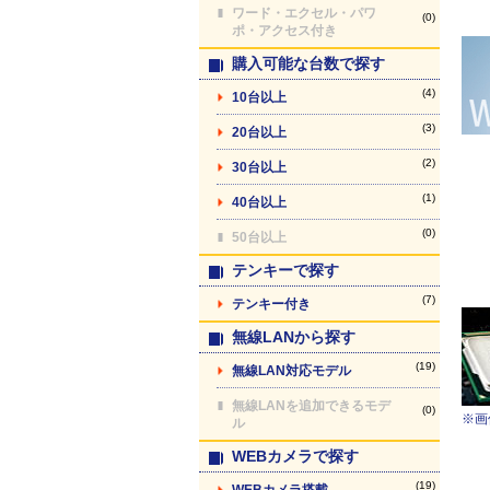
ワード・エクセル・パワ
(0)
ポ・アクセス付き
購入可能な台数で探す
(4)
10台以上
(3)
20台以上
(2)
30台以上
(1)
40台以上
(0)
50台以上
テンキーで探す
(7)
テンキー付き
無線LANから探す
(19)
無線LAN対応モデル
無線LANを追加できるモデ
(0)
※画
ル
WEBカメラで探す
(19)
WEBカメラ搭載