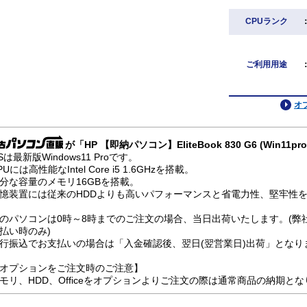
CPUランク
ご利用用途
オ
が「HP 【即納パソコン】EliteBook 830 G6 (Win1
Sは最新版Windows11 Proです。
PUには高性能なIntel Core i5 1.6GHzを搭載。
分な容量のメモリ16GBを搭載。
憶装置には従来のHDDよりも高いパフォーマンスと省電力性、堅牢性を兼
のパソコンは0時～8時までのご注文の場合、当日出荷いたします。(弊
払い時のみ)
行振込でお支払いの場合は「入金確認後、翌日(翌営業日)出荷」となり
オプションをご注文時のご注意】
モリ、HDD、Officeをオプションよりご注文の際は通常商品の納期と