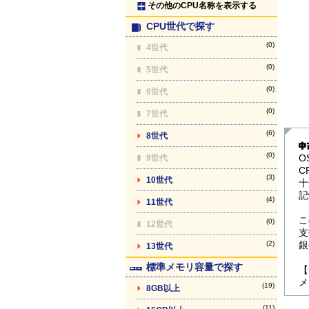
その他のCPU名称を表示する
CPU世代で探す
(0)
4世代
(0)
5世代
(0)
6世代
(0)
7世代
(6)
8世代
(0)
O
9世代
C
(3)
10世代
十
記
(4)
11世代
こ
(0)
12世代
支
(2)
銀
13世代
標準メモリ容量で探す
【
メ
(19)
8GB以上
(11)