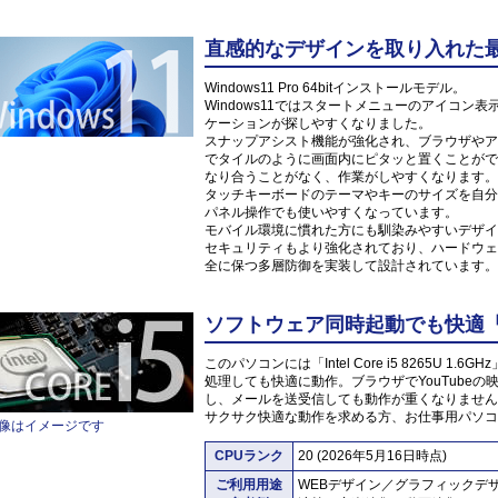
直感的なデザインを取り入れた最新O
Windows11 Pro 64bitインストールモデル。
Windows11ではスタートメニューのアイコ
ケーションが探しやすくなりました。
スナップアシスト機能が強化され、ブラウザやア
でタイルのように画面内にピタッと置くことがで
なり合うことがなく、作業がしやすくなります。
タッチキーボードのテーマやキーのサイズを自分
パネル操作でも使いやすくなっています。
モバイル環境に慣れた方にも馴染みやすいデザイ
セキュリティもより強化されており、ハードウェ
全に保つ多層防御を実装して設計されています。
ソフトウェア同時起動でも快適「Inte
このパソコンには「Intel Core i5 8265U
処理しても快適に動作。ブラウザでYouTube
し、メールを送受信しても動作が重くなりません
サクサク快適な動作を求める方、お仕事用パソコ
像はイメージです
CPUランク
20 (2026年5月16日時点)
ご利用用途
WEBデザイン／グラフィックデ