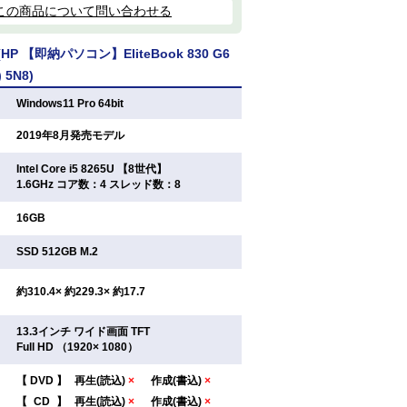
この商品について問い合わせる
P 【即納パソコン】EliteBook 830 G6
) 5N8)
：
Windows11 Pro 64bit
：
2019年8月発売モデル
Intel Core i5 8265U 【8世代】
：
1.6GHz コア数：4 スレッド数：8
：
16GB
：
SSD 512GB M.2
：
約310.4× 約229.3× 約17.7
13.3インチ ワイド画面 TFT
：
Full HD （1920× 1080）
【
DVD
】
再生(読込)
×
作成(書込)
×
：
【
CD
】
再生(読込)
×
作成(書込)
×