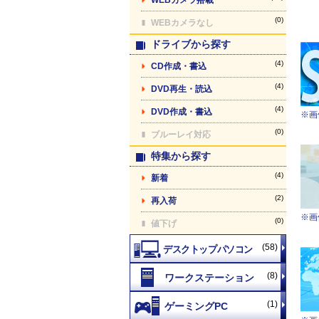
(0)
WEBカメラなし
ドライブから探す
(4)
CD作成・書込
(4)
DVD再生・読込
(4)
DVD作成・書込
※画
(0)
ブルーレイ対応
特集から探す
(4)
新着
(2)
再入荷
※画
(0)
値下げ
(58)
(8)
(1)