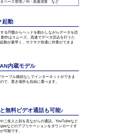
タベース管理／AI・高速演算 など
ク起動
転する円盤からヘッドを動かしながらデータを読
、動作はスムーズ。高速でデータ読込を行うた
起動が素早く、サクサク快適に作業ができま
AN内蔵モデル
環境でケーブル接続なしでインターネットができま
すので、置き場所も自由に選べます。
中と無料ビデオ通話も可能♪
ご友人と顔を見ながらの通話。YouTubeなど
ypeなどのアプリケーションをダウンロードす
が可能です。