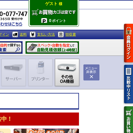
ゲスト
様
0
ポイント
グイン
送料
支払い方法
領収書
供中！