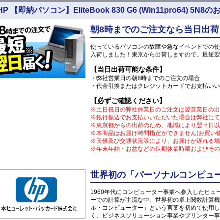
HP 【即納パソコン】EliteBook 830 G6 (Win11pro64) 5
朝8時までのご注文なら当日出荷
使っているパソコンの故障や急なイベントでの使
入荷しました！東京から出荷しますので、最短翌
【当日出荷可能な条件】
・弊社営業日の朝8時までのご注文の場合
・代金引換またはクレジットカードでお支払いい
【必ずご確認ください】
※土日祝日の弊社休業日のご注文は翌営業日の出
※銀行振込でお支払いいただいた場合は弊社にて
※東京都からの出荷のため、地域により翌々日以
※本商品はお届け時間指定ができません(お買い
※天候及び交通状況等により、お届けが遅れる場
※年末年始・お盆などの長期休業時期およびその
世界初の「パーソナルコンピュー
1960年代にコンピューター事業へ参入したヒ
ーでの計算が主流な中、世界初の卓上関数計算機「
ル・コンピューター」という言葉を初めて使用し
く、ビジネスソリューション事業やプリンター事