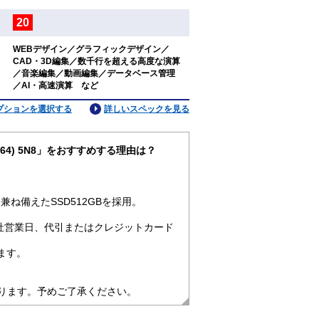
20
：
WEBデザイン／グラフィックデザイン／
CAD・3D編集／数千行を超える高度な演算
：
／音楽編集／動画編集／データベース管理
／AI・高速演算 など
プションを選択する
詳しいスペックを見る
1pro64) 5N8」をおすすめする理由は？
ね備えたSSD512GBを採用。
社営業日、代引またはクレジットカード
ます。
なります。予めご了承ください。