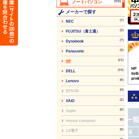
(69)
メーカーで探す
(7)
NEC
(2)
FUJITSU（富士通）
(7)
Dynabook
(3)
Panasonic
(21)
HP
HP
(10)
DELL
iteB
pro
(6)
Lenovo
※
(0)
EPSON
(2)
VAIO
(0)
Apple
(0)
mouse computer
(0)
LG電子