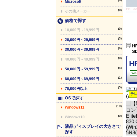
(8)
Microsoft
【最終更新】26/08
(0)
その他メーカー
価格で探す
(0)
10,000円～19,999円
(3)
20,000円～29,999円
H
(6)
30,000円～39,999円
S
(0)
40,000円～49,999円
H
(4)
50,000円～59,999円
Win
(1)
60,000円～69,999円
(5)
70,000円以上
テ
OSで探す
(19)
Windows11
(0)
Windows10
液晶ディスプレイの大きさで
探す