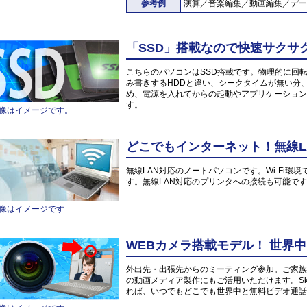
参考例
演算／音楽編集／動画編集／デー
「SSD」搭載なので快速サクサ
こちらのパソコンはSSD搭載です。物理的に回
み書きするHDDと違い、シークタイムが無い分
め、電源を入れてからの起動やアプリケーション
す。
像はイメージです。
どこでもインターネット！無線L
無線LAN対応のノートパソコンです。Wi-Fi
す。無線LAN対応のプリンタへの接続も可能で
像はイメージです
WEBカメラ搭載モデル！ 世界
外出先・出張先からのミーティング参加。ご家族や
の動画メディア製作にもご活用いただけます。Sk
れば、いつでもどこでも世界中と無料ビデオ通話