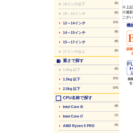
(0)
10インチ以下
※上記
※撮影
(0)
10～12インチ
ござい
(11)
12～14インチ
機
(6)
14～15インチ
(8)
15～17インチ
(0)
17インチ以上
重さで探す
(0)
1.0kg 以下
(11)
1.5kg 以下
(16)
2.0kg 以下
CPU名称で探す
(8)
Intel Core i5
(7)
Intel Core i7
(4)
AMD Ryzen 5 PRO