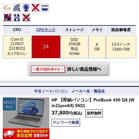
CPU
CPUランク
ストレージ
メモリ
液晶/解像度
Core i5
SSD
1135G7
256GB
13.3インチ
8
24
【11世代】
新品
GB
1366×768
4コア8スレ
NVMe
中古ノートパソコン メーカー名・製品名
HP 【即納パソコン】ProBook 430 G8 (W
in11pro64) 5N11
1920×1080
1.37kg
37,800
円(税込)
送料無料
テレワーク推奨