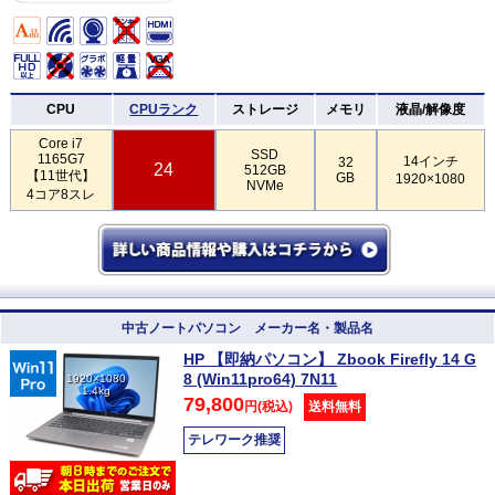
CPU
CPUランク
ストレージ
メモリ
液晶/解像度
Core i7
SSD
1165G7
14インチ
32
24
512GB
【11世代】
GB
1920×1080
NVMe
4コア8スレ
中古ノートパソコン メーカー名・製品名
HP 【即納パソコン】 Zbook Firefly 14 G
8 (Win11pro64) 7N11
1920×1080
1.4kg
79,800
円(税込)
送料無料
テレワーク推奨