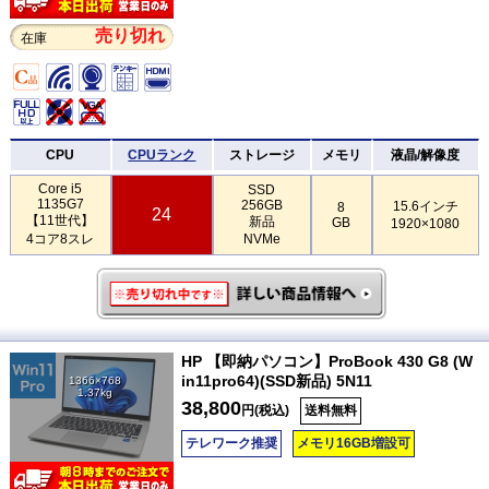
売り切れ
在庫
CPU
CPUランク
ストレージ
メモリ
液晶/解像度
Core i5
SSD
1135G7
256GB
15.6インチ
8
24
【11世代】
新品
GB
1920×1080
4コア8スレ
NVMe
HP 【即納パソコン】ProBook 430 G8 (W
in11pro64)(SSD新品) 5N11
1366×768
1.37kg
38,800
円(税込)
送料無料
テレワーク推奨
メモリ16GB増設可