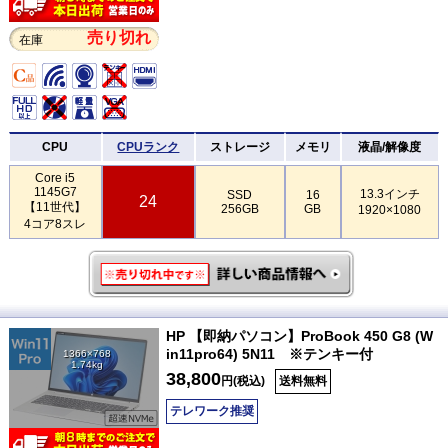
売り切れ
在庫
CPU
CPUランク
ストレージ
メモリ
液晶/解像度
Core i5
1145G7
13.3インチ
SSD
16
24
【11世代】
256GB
GB
1920×1080
4コア8スレ
HP 【即納パソコン】ProBook 450 G8 (W
in11pro64) 5N11 ※テンキー付
1366×768
1.74kg
38,800
円(税込)
送料無料
テレワーク推奨