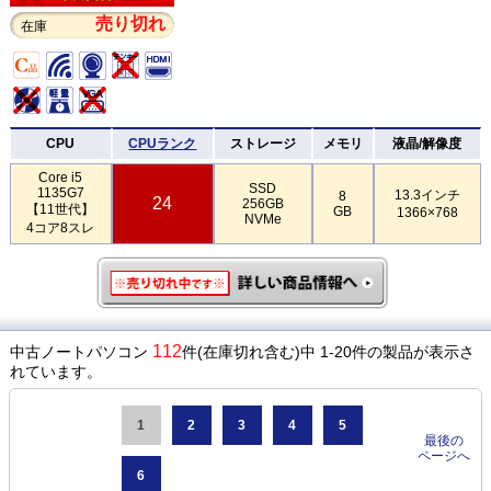
売り切れ
在庫
CPU
CPUランク
ストレージ
メモリ
液晶/解像度
Core i5
SSD
1135G7
13.3インチ
8
24
256GB
【11世代】
GB
1366×768
NVMe
4コア8スレ
112
中古ノートパソコン
件(在庫切れ含む)中 1-20件の製品が表示さ
れています。
1
2
3
4
5
最後の
ページへ
6