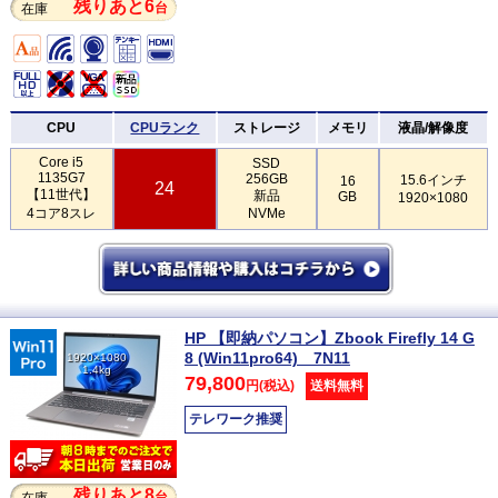
残りあと6
台
在庫
CPU
CPUランク
ストレージ
メモリ
液晶/解像度
Core i5
SSD
1135G7
256GB
15.6インチ
16
24
【11世代】
新品
GB
1920×1080
4コア8スレ
NVMe
HP 【即納パソコン】Zbook Firefly 14 G
8 (Win11pro64) 7N11
1920×1080
1.4kg
79,800
円(税込)
送料無料
テレワーク推奨
残りあと8
台
在庫