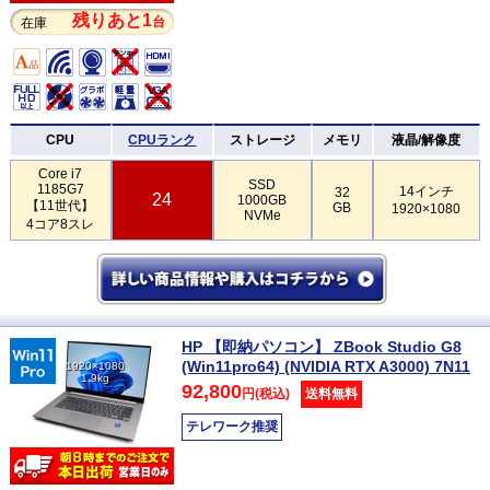
残りあと1
台
在庫
CPU
CPUランク
ストレージ
メモリ
液晶/解像度
Core i7
SSD
1185G7
14インチ
32
24
1000GB
【11世代】
GB
1920×1080
NVMe
4コア8スレ
HP 【即納パソコン】 ZBook Studio G8
(Win11pro64) (NVIDIA RTX A3000) 7N11
1920×1080
1.9kg
92,800
円(税込)
送料無料
テレワーク推奨