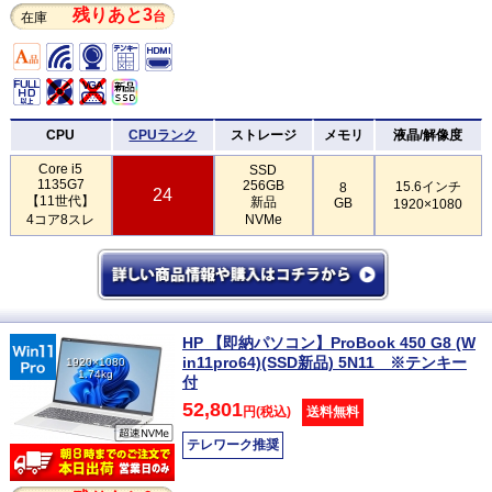
残りあと3
台
在庫
CPU
CPUランク
ストレージ
メモリ
液晶/解像度
Core i5
SSD
1135G7
256GB
15.6インチ
8
24
【11世代】
新品
GB
1920×1080
4コア8スレ
NVMe
HP 【即納パソコン】ProBook 450 G8 (W
in11pro64)(SSD新品) 5N11 ※テンキー
1920×1080
1.74kg
付
52,801
円(税込)
送料無料
テレワーク推奨