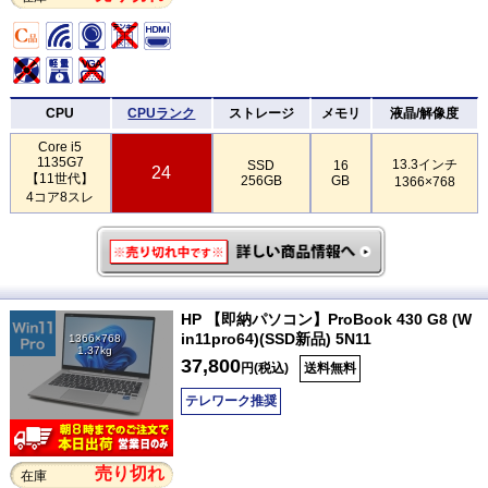
CPU
CPUランク
ストレージ
メモリ
液晶/解像度
Core i5
1135G7
13.3インチ
SSD
16
24
【11世代】
256GB
GB
1366×768
4コア8スレ
HP 【即納パソコン】ProBook 430 G8 (W
in11pro64)(SSD新品) 5N11
1366×768
1.37kg
37,800
円(税込)
送料無料
テレワーク推奨
売り切れ
在庫