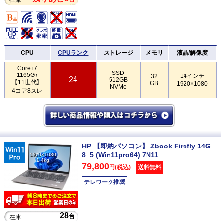
CPU
CPUランク
ストレージ
メモリ
液晶/解像度
Core i7
SSD
1165G7
14インチ
32
24
512GB
【11世代】
GB
1920×1080
NVMe
4コア8スレ
HP 【即納パソコン】 Zbook Firefly 14G
8_5 (Win11pro64) 7N11
1920×1080
1.4kg
79,800
円(税込)
送料無料
テレワーク推奨
28
台
在庫