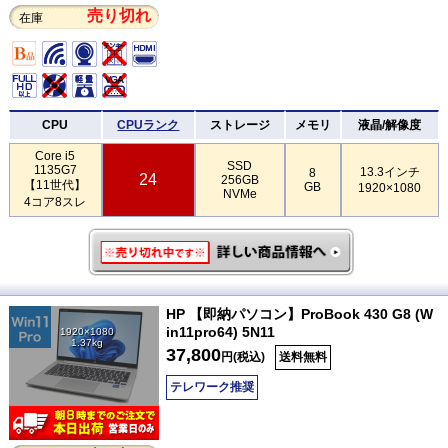
売り切れ
在庫
CPU
CPUランク
ストレージ
メモリ
液晶/解像度
Core i5
SSD
1135G7
13.3インチ
8
24
256GB
【11世代】
GB
1920×1080
NVMe
4コア8スレ
HP 【即納パソコン】ProBook 430 G8 (W
in11pro64) 5N11
1920×1080
1.37kg
37,800
円(税込)
送料無料
テレワーク推奨