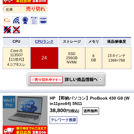
売り切れ
在庫
CPU
CPUランク
ストレージ
メモリ
液晶/解像度
Core i5
SSD
1135G7
15.6インチ
8
24
256GB
【11世代】
GB
1366×768
NVMe
4コア8スレ
HP 【即納パソコン】ProBook 430 G8 (W
in11pro64) 5N11
1366×768
1.37kg
38,800
円(税込)
送料無料
テレワーク推奨