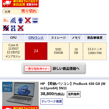
売り切れ
在庫
CPU
CPUランク
ストレージ
メモリ
液晶/解像度
Core i5
1135G7
13.3インチ
SSD
16
24
【11世代】
256GB
GB
1366×768
4コア8スレ
HP 【即納パソコン】ProBook 430 G8 (W
in11pro64) 5N11
1920×1080
1.37kg
38,800
円(税込)
送料無料
テレワーク推奨