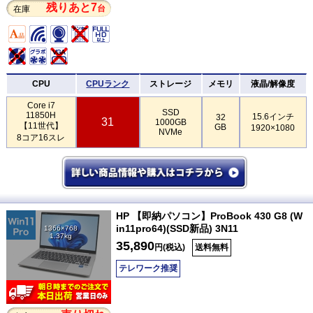
残りあと7
台
在庫
CPU
CPUランク
ストレージ
メモリ
液晶/解像度
Core i7
SSD
11850H
15.6インチ
32
31
1000GB
【11世代】
GB
1920×1080
NVMe
8コア16スレ
HP 【即納パソコン】ProBook 430 G8 (W
in11pro64)(SSD新品) 3N11
1366×768
1.37kg
35,890
円(税込)
送料無料
テレワーク推奨