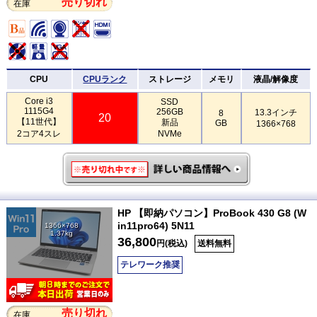
売り切れ
在庫
CPU
CPUランク
ストレージ
メモリ
液晶/解像度
Core i3
SSD
1115G4
256GB
13.3インチ
8
20
【11世代】
新品
GB
1366×768
2コア4スレ
NVMe
HP 【即納パソコン】ProBook 430 G8 (W
in11pro64) 5N11
1366×768
1.37kg
36,800
円(税込)
送料無料
テレワーク推奨
売り切れ
在庫