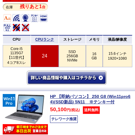
残りあと1
台
在庫
CPU
CPUランク
ストレージ
メモリ
液晶/解像度
Core i5
SSD
1135G7
15.6インチ
16
24
256GB
【11世代】
GB
1920×1080
NVMe
4コア8スレ
HP 【即納パソコン】 250 G8 (Win11pro6
4)(SSD新品) 5N11 ※テンキー付
1920×1080
1.74kg
50,100
円(税込)
送料無料
テレワーク推奨