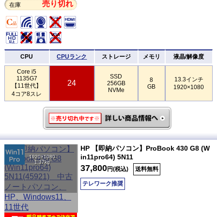
売り切れ
在庫
CPU
CPUランク
ストレージ
メモリ
液晶/解像度
Core i5
SSD
1135G7
13.3インチ
8
24
256GB
【11世代】
GB
1920×1080
NVMe
4コア8スレ
HP 【即納パソコン】ProBook 430 G8 (W
in11pro64) 5N11
1920×1080
1.37kg
37,800
円(税込)
送料無料
テレワーク推奨