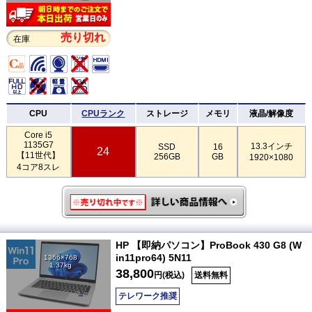
売り切れ
在庫
CPU
CPUランク
ストレージ
メモリ
液晶/解像度
Core i5
1135G7
13.3インチ
SSD
16
24
【11世代】
256GB
GB
1920×1080
4コア8スレ
HP 【即納パソコン】ProBook 430 G8 (W
in11pro64) 5N11
1366×768
1.37kg
38,800
円(税込)
送料無料
テレワーク推奨