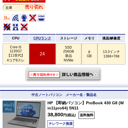
売り切れ
在庫
CPU
CPUランク
ストレージ
メモリ
液晶/解像度
Core i5
SSD
1135G7
256GB
13.3インチ
8
24
【11世代】
新品
GB
1366×768
4コア8スレ
NVMe
中古ノートパソコン メーカー名・製品名
HP 【即納パソコン】ProBook 430 G8 (W
in11pro64) 5N11
1920×1080
1.37kg
38,800
円(税込)
送料無料
テレワーク推奨