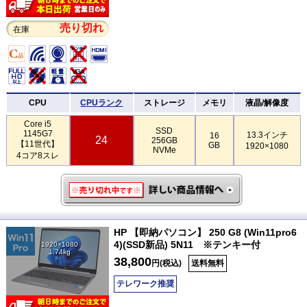
売り切れ
在庫
CPU
CPUランク
ストレージ
メモリ
液晶/解像度
Core i5
SSD
1145G7
13.3インチ
16
24
256GB
【11世代】
GB
1920×1080
NVMe
4コア8スレ
HP 【即納パソコン】 250 G8 (Win11pro6
4)(SSD新品) 5N11 ※テンキー付
1920×1080
1.74kg
38,800
円(税込)
送料無料
テレワーク推奨