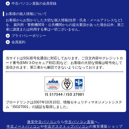
中古パソコン直販の会員登録
お客様の個人情報について
お客様からお預かりした大切な個人情報(住所・氏名・メールアドレスなど)
を、 裁判所・警察機関等・公共機関からの提出要請があった場合以外、第三
者に譲渡または利用する事は一切ございません。
プライバシーポリシー
会員規約
当サイトはSSL暗号化通信に対応しております。ご注文内容やクレジットカ
ード番号(EMV 3-Dセキュア対応済)など、お客様の大切な情報は暗号化して
送信されます。第三者から解読できないようになっております。
ブロードリンクは2007年10月10日、情報セキュリティマネジメントシステ
ム「ISO27001」の認証を取得しました。
激安中古パソコン
なら
中古パソコン直販
へ。
中古ノートパソコン
や
中古デスクトップパソコン
の激安通販ショップ