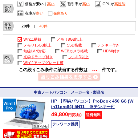
価格が
安い
｜
高い
割引率が
高い
CPUが
高性能
在庫が
多い
在庫あり
20件
｜
40件
Win11搭載
メモリ8GB以上
メモリ16GB以上
SSD搭載
テンキー付き
無線LAN対応
WEBカメラ搭載
HDMI付き
光学ドライブ付き
フルHD以上
Win11アップグレード可
...
この絞りこみ条件に該当する件数は
件です。
中古ノートパソコン メーカー名・製品名
HP 【即納パソコン】ProBook 450 G8 (W
in11pro64) 5N11 ※テンキー付
1920×1080
1.74kg
49,800
円(税込)
送料無料
テレワーク推奨