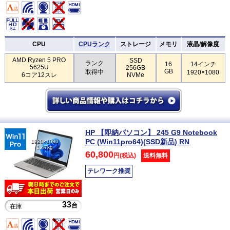
CPU
CPUランク
ストレージ
メモリ
液晶/解像度
AMD Ryzen 5 PRO
SSD
ランク
16
14インチ
5625U
256GB
GB
取得中
1920×1080
6コア12スレ
NVMe
HP 【即納パソコン】 245 G9 Notebook
PC (Win11pro64)(SSD新品) RN
1920×1080
1.47kg
60,800
円(税込)
送料無料
テレワーク推奨
33
台
在庫