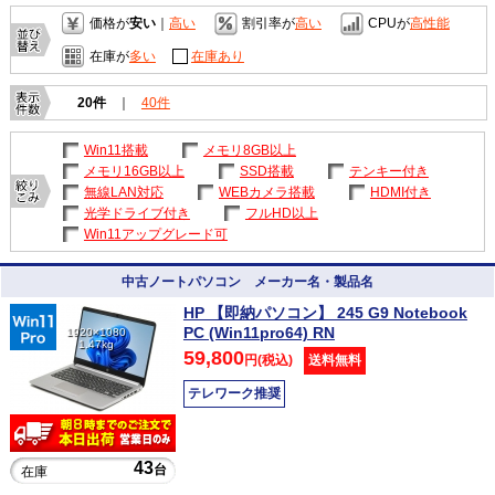
価格が
安い
｜
高い
割引率が
高い
CPUが
高性能
在庫が
多い
在庫あり
20件
｜
40件
Win11搭載
メモリ8GB以上
メモリ16GB以上
SSD搭載
テンキー付き
無線LAN対応
WEBカメラ搭載
HDMI付き
光学ドライブ付き
フルHD以上
Win11アップグレード可
中古ノートパソコン メーカー名・製品名
HP 【即納パソコン】 245 G9 Notebook
PC (Win11pro64) RN
1920×1080
1.47kg
59,800
円(税込)
送料無料
テレワーク推奨
43
台
在庫