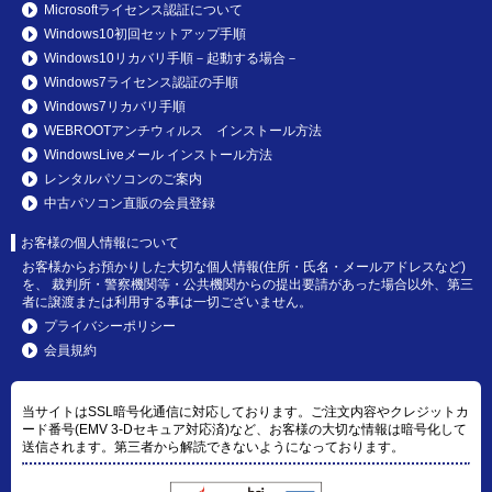
Microsoftライセンス認証について
Windows10初回セットアップ手順
Windows10リカバリ手順－起動する場合－
Windows7ライセンス認証の手順
Windows7リカバリ手順
WEBROOTアンチウィルス インストール方法
WindowsLiveメール インストール方法
レンタルパソコンのご案内
中古パソコン直販の会員登録
お客様の個人情報について
お客様からお預かりした大切な個人情報(住所・氏名・メールアドレスなど)
を、 裁判所・警察機関等・公共機関からの提出要請があった場合以外、第三
者に譲渡または利用する事は一切ございません。
プライバシーポリシー
会員規約
当サイトはSSL暗号化通信に対応しております。ご注文内容やクレジットカ
ード番号(EMV 3-Dセキュア対応済)など、お客様の大切な情報は暗号化して
送信されます。第三者から解読できないようになっております。