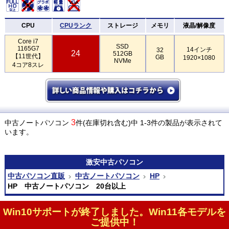
CPU
CPUランク
ストレージ
メモリ
液晶/解像度
Core i7
SSD
1165G7
14インチ
32
24
512GB
【11世代】
GB
1920×1080
NVMe
4コア8スレ
3
中古ノートパソコン
件(在庫切れ含む)中 1-3件の製品が表示されて
います。
激安
中古パソコン
中古パソコン直販
中古ノートパソコン
HP
HP 中古ノートパソコン 20台以上
Win10サポートが終了しました。Win11各モデルを
ご提供中！