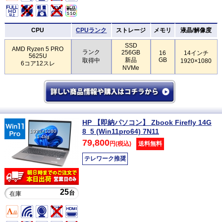
CPU
CPUランク
ストレージ
メモリ
液晶/解像度
SSD
AMD Ryzen 5 PRO
ランク
256GB
16
14インチ
5625U
新品
GB
取得中
1920×1080
6コア12スレ
NVMe
HP 【即納パソコン】 Zbook Firefly 14G
8_5 (Win11pro64) 7N11
1920×1080
1.4kg
79,800
円(税込)
送料無料
テレワーク推奨
25
台
在庫