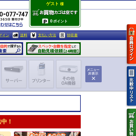
ゲスト
様
0
ポイント
グイン
送料
支払い方法
領収書
供中！