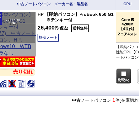
中古ノートパソコン メーカー名・製品名
CPU
HP 【即納パソコン】ProBook 650 G1
※テンキー付
Core i5
1366×768
2.3kg
4200M
26,400
円(税込)
送料無料
【4世代】
2コア4スレ
格安ノート
【即納パソコン
性能CPU【C
ートパソコン
売り切れ
1
中古ノートパソコン
件(在庫切れ