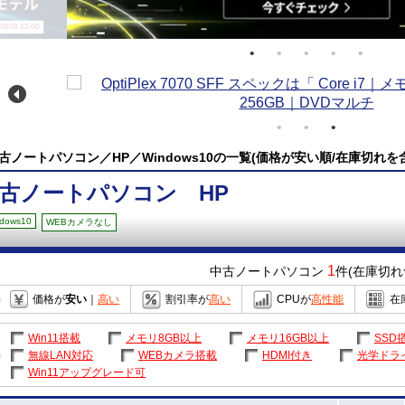
/08 12:00
古ノートパソコン／HP／Windows10の一覧(価格が安い順/在庫切れを
古ノートパソコン HP
dows10
WEBカメラなし
1
中古ノートパソコン
件(在庫切れ
価格が
安い
｜
高い
割引率が
高い
CPUが
高性能
在
Win11搭載
メモリ8GB以上
メモリ16GB以上
SSD
無線LAN対応
WEBカメラ搭載
HDMI付き
光学ドラ
Win11アップグレード可