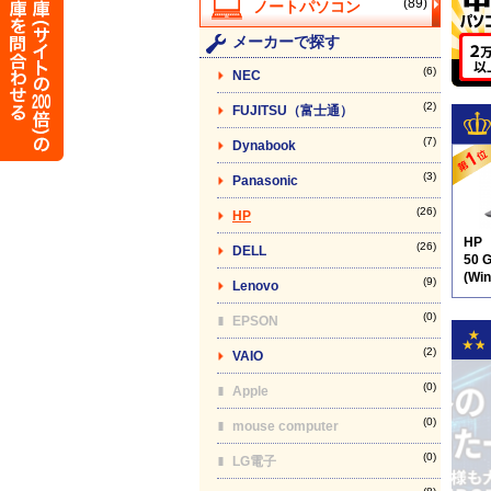
(89)
メーカーで探す
(6)
NEC
(2)
FUJITSU（富士通）
(7)
Dynabook
(3)
Panasonic
(26)
HP
HP
(26)
DELL
50 
(Wi
(9)
Lenovo
テン
(0)
EPSON
(2)
VAIO
(0)
Apple
(0)
mouse computer
(0)
LG電子