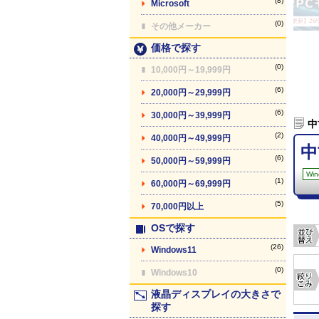
(8)
Microsoft
【最終更新】26/08
(0)
その他メーカー
価格で探す
(0)
10,000円～19,999円
(6)
20,000円～29,999円
(6)
30,000円～39,999円
中
(2)
40,000円～49,999円
中
(6)
50,000円～59,999円
Win
(1)
60,000円～69,999円
(5)
70,000円以上
OSで探す
(26)
Windows11
(0)
Windows10
液晶ディスプレイの大きさで
探す