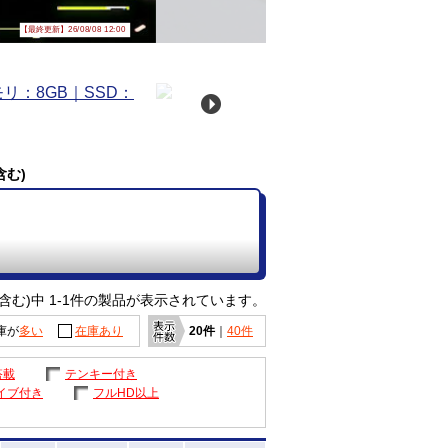
【最終更新】26/08/08 12:00
含む)
含む)中 1-1件の製品が表示されています。
庫が
多い
在庫あり
20件
｜
40件
搭載
テンキー付き
イブ付き
フルHD以上