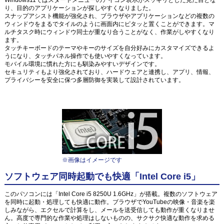
り、目的のアプリケーションが探しやすくなりました。
スナップアシスト機能が強化され、ブラウザやアプリケーションなどの複数の
ウィンドウをまるでタイルのように画面内にピタッと置くことができます。マ
ルチタスク時にウィンドウ同士が重なり合うことがなく、作業がしやすくなり
ます。
タッチキーボードのテーマやキーのサイズを自分好みにカスタマイズできるよ
うになり、タッチパネル操作でも使いやすくなっています。
モバイル環境に慣れた方にも馴染みやすいデザインです。
セキュリティもより強化されており、ハードウェアと連携し、アプリ、情報、
プライバシーを安全に保つ多層防御を実装して設計されています。
※画像はイメージです
ソフトウェア同時起動でも快適「Intel Core i5」
このパソコンには「Intel Core i5 8250U 1.6GHz」が搭載。複数のソフトウェア
を同時に起動・処理しても快適に動作。ブラウザでYouTubeの映像・音楽を楽
しみながら、エクセルで計算をし、メールを送受信しても動作が重くなりませ
ん。高度で専門的な作業や処理はしないものの、サクサク快適な動作を求める