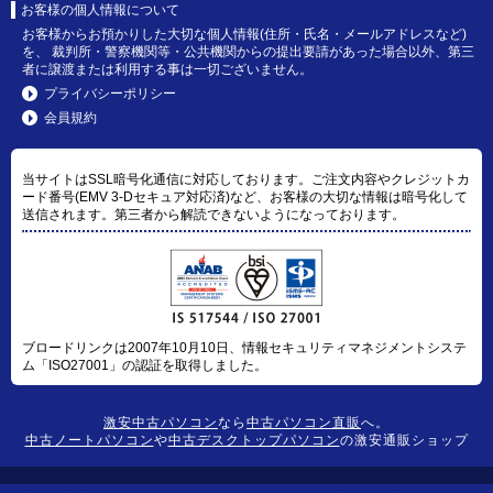
お客様の個人情報について
お客様からお預かりした大切な個人情報(住所・氏名・メールアドレスなど)
を、 裁判所・警察機関等・公共機関からの提出要請があった場合以外、第三
者に譲渡または利用する事は一切ございません。
プライバシーポリシー
会員規約
当サイトはSSL暗号化通信に対応しております。ご注文内容やクレジットカ
ード番号(EMV 3-Dセキュア対応済)など、お客様の大切な情報は暗号化して
送信されます。第三者から解読できないようになっております。
ブロードリンクは2007年10月10日、情報セキュリティマネジメントシステ
ム「ISO27001」の認証を取得しました。
激安中古パソコン
なら
中古パソコン直販
へ。
中古ノートパソコン
や
中古デスクトップパソコン
の激安通販ショップ