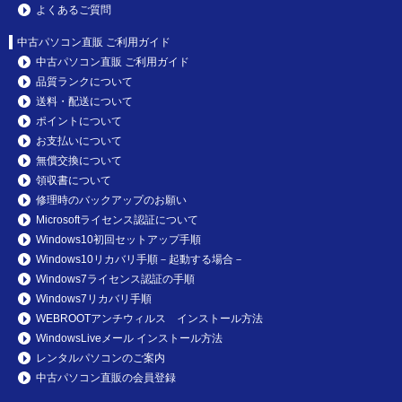
よくあるご質問
中古パソコン直販 ご利用ガイド
中古パソコン直販 ご利用ガイド
品質ランクについて
送料・配送について
ポイントについて
お支払いについて
無償交換について
領収書について
修理時のバックアップのお願い
Microsoftライセンス認証について
Windows10初回セットアップ手順
Windows10リカバリ手順－起動する場合－
Windows7ライセンス認証の手順
Windows7リカバリ手順
WEBROOTアンチウィルス インストール方法
WindowsLiveメール インストール方法
レンタルパソコンのご案内
中古パソコン直販の会員登録