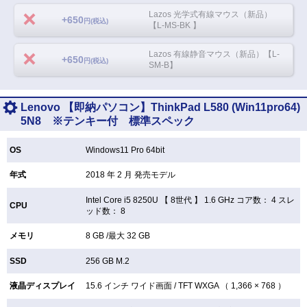
Lazos 光学式有線マウス（新品）
+650
円(税込)
【L-MS-BK 】
Lazos 有線静音マウス（新品）【L-
+650
円(税込)
SM-B】
Lenovo 【即納パソコン】ThinkPad L580 (Win11pro64)
5N8 ※テンキー付 標準スペック
OS
Windows11 Pro 64bit
年式
2018 年 2 月 発売モデル
Intel Core i5 8250U 【
8世代 】 1.6 GHz コア数： 4 スレ
CPU
ッド数： 8
メモリ
8 GB /最大 32 GB
SSD
256 GB
M.2
液晶ディスプレイ
15.6 インチ
ワイド画面 /
TFT
WXGA （ 1,366 × 768 ）