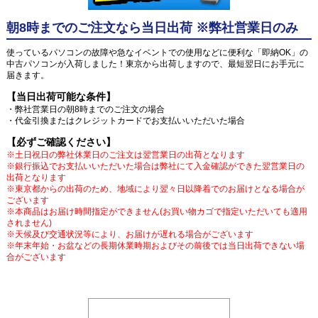
朝8時までのご注文なら当日出荷 ※弊社営業日のみ
使っているパソコンの故障や急なイベントでの使用などに便利な「即納OK」の
中古パソコンが入荷しました！東京から出荷しますので、最短翌日にお手元に
届きます。
【当日出荷可能な条件】
・弊社営業日の朝8時までのご注文の場合
・代金引換またはクレジットカードでお支払いいただいた場合
【必ずご確認ください】
※土日祝日の弊社休業日のご注文は翌営業日の出荷となります
※銀行振込でお支払いいただいた場合は弊社にて入金確認ができた翌営業日の
出荷となります
※東京都からの出荷のため、地域により翌々日以降着でのお届けとなる場合が
ございます
※本商品はお届け時間指定ができません(お買い物カゴで指定いただいても適用
されません)
※天候及び交通状況等により、お届けが遅れる場合がございます
※年末年始・お盆などの長期休業時期およびその前後では当日出荷できない場
合がございます