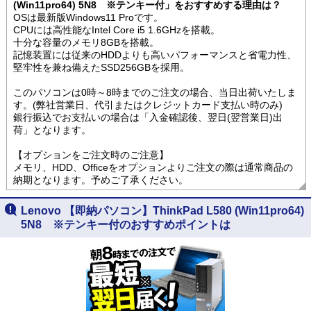
(Win11pro64) 5N8 ※テンキー付」をおすすめする理由は？
OSは最新版Windows11 Proです。
CPUには高性能なIntel Core i5 1.6GHzを搭載。
十分な容量のメモリ8GBを搭載。
記憶装置には従来のHDDよりも高いパフォーマンスと省電力性、
堅牢性を兼ね備えたSSD256GBを採用。
このパソコンは0時～8時までのご注文の場合、当日出荷いたしま
す。(弊社営業日、代引またはクレジットカード支払い時のみ)
銀行振込でお支払いの場合は「入金確認後、翌日(翌営業日)出
荷」となります。
【オプションをご注文時のご注意】
メモリ、HDD、Officeをオプションよりご注文の際は通常商品の
納期となります。予めご了承ください。
Lenovo 【即納パソコン】ThinkPad L580 (Win11pro64)
5N8 ※テンキー付のおすすめポイントは