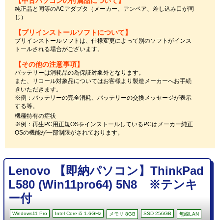
【中古パソコンの付属品について】
純正品と同等のACアダプタ（メーカー、アンペア、差し込み口が同
じ）
【プリインストールソフトについて】
プリインストールソフトは、仕様変更によって別のソフトがインス
トールされる場合がございます。
【その他の注意事項】
バッテリーは消耗品の為保証対象外となります。
また、リコール対象品についてはお客様より製造メーカーへお手続
きいただきます。
※例：バッテリーの完全消耗、バッテリーの交換メッセージが表示
する等。
機種特有の症状
※例：再生PC用正規OSをインストールしているPCはメーカー純正
OSの機能が一部制限がされております。
Lenovo 【即納パソコン】ThinkPad
L580 (Win11pro64) 5N8 ※テンキ
ー付
Windows11 Pro
Intel Core i5 1.6GHz
SSD 256GB
メモリ 8GB
無線LAN