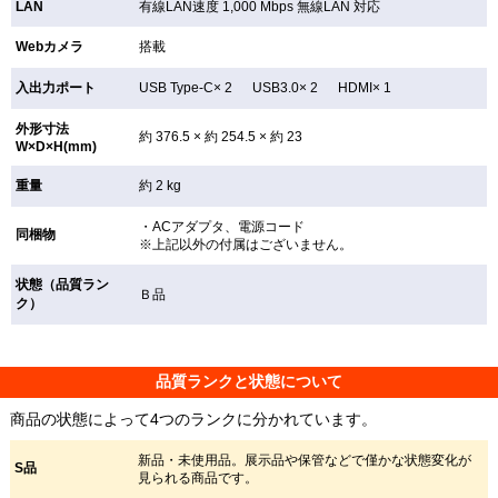
LAN
有線LAN速度 1,000 Mbps 無線LAN
対応
Webカメラ
搭載
入出力ポート
USB Type-C× 2 USB3.0× 2 HDMI× 1
外形寸法
約 376.5 × 約 254.5 × 約 23
W×D×H(mm)
重量
約 2 kg
・ACアダプタ、電源コード
同梱物
※上記以外の付属はございません。
状態（品質ラン
Ｂ品
ク）
品質ランクと状態について
商品の状態によって4つのランクに分かれています。
新品・未使用品。展示品や保管などで僅かな状態変化が
S品
見られる商品です。