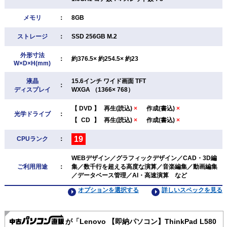
メモリ
：
8GB
ストレージ
：
SSD 256GB M.2
外形寸法
：
約376.5× 約254.5× 約23
W×D×H(mm)
液晶
15.6インチ ワイド画面 TFT
：
ディスプレイ
WXGA （1366× 768）
【
DVD
】
再生(読込)
×
作成(書込)
×
光学ドライブ
：
【
CD
】
再生(読込)
×
作成(書込)
×
19
CPUランク
：
WEBデザイン／グラフィックデザイン／CAD・3D編
ご利用用途
：
集／数千行を超える高度な演算／音楽編集／動画編集
／データベース管理／AI・高速演算 など
オプションを選択する
詳しいスペックを見る
が「Lenovo 【即納パソコン】ThinkPad L580