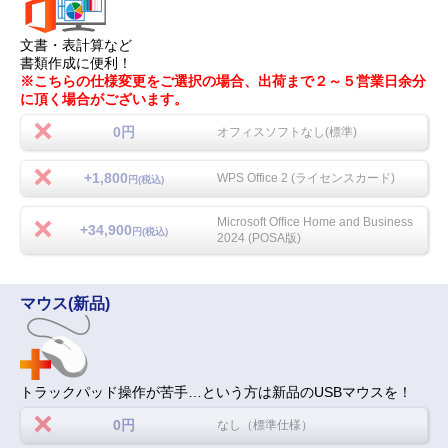
文書・表計算など
書類作成に便利！
※こちらの仕様変更をご選択の場合、出荷まで２～５営業日余分
に頂く場合がございます。
0円
オフィスソフトなし(標準)
+1,800
WPS Office 2 (ライセンスカード)
円(税込)
Microsoft Office Home and Business
+34,900
円(税込)
2024 (POSA版)
マウス(新品)
トラックパッド操作が苦手…という方は新品のUSBマウスを！
0円
なし（標準仕様）