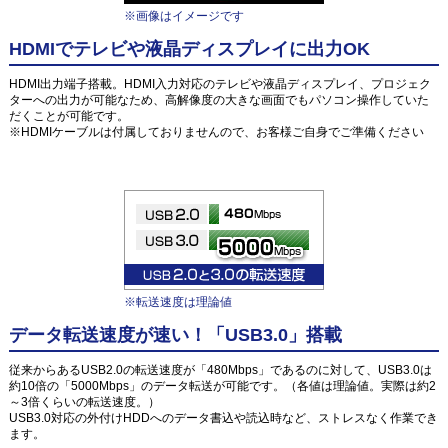
※画像はイメージです
HDMIでテレビや液晶ディスプレイに出力OK
HDMI出力端子搭載。HDMI入力対応のテレビや液晶ディスプレイ、プロジェク
ターへの出力が可能なため、高解像度の大きな画面でもパソコン操作していた
だくことが可能です。
※HDMIケーブルは付属しておりませんので、お客様ご自身でご準備ください
※転送速度は理論値
データ転送速度が速い！「USB3.0」搭載
従来からあるUSB2.0の転送速度が「480Mbps」であるのに対して、USB3.0は
約10倍の「5000Mbps」のデータ転送が可能です。（各値は理論値。実際は約2
～3倍くらいの転送速度。）
USB3.0対応の外付けHDDへのデータ書込や読込時など、ストレスなく作業でき
ます。