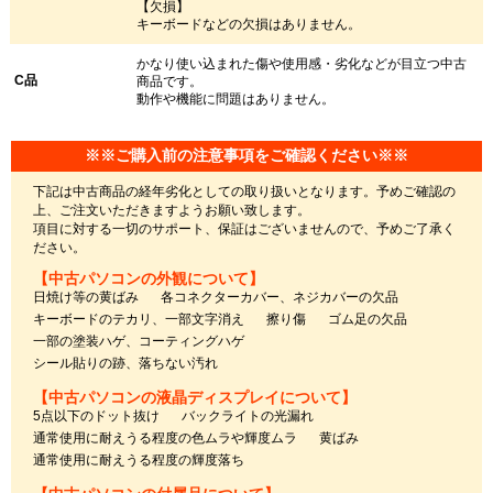
【欠損】
キーボードなどの欠損はありません。
かなり使い込まれた傷や使用感・劣化などが目立つ中古
C品
商品です。
動作や機能に問題はありません。
※※ご購入前の注意事項をご確認ください※※
下記は中古商品の経年劣化としての取り扱いとなります。予めご確認の
上、ご注文いただきますようお願い致します。
項目に対する一切のサポート、保証はございませんので、予めご了承く
ださい。
【中古パソコンの外観について】
日焼け等の黄ばみ
各コネクターカバー、ネジカバーの欠品
キーボードのテカリ、一部文字消え
擦り傷
ゴム足の欠品
一部の塗装ハゲ、コーティングハゲ
シール貼りの跡、落ちない汚れ
【中古パソコンの液晶ディスプレイについて】
5点以下のドット抜け
バックライトの光漏れ
通常使用に耐えうる程度の色ムラや輝度ムラ
黄ばみ
通常使用に耐えうる程度の輝度落ち