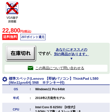
22,800
円(税込)
送料無料
207ポイント還元
あなたにオススメの
ですが、
別の商品があります。
▼
この商品について問い合わせる
標準スペック(Lenovo 【即納パソコン】ThinkPad L580
(Win11pro64) 5N8 ※テンキー付)
：
OS
Windows11 Pro 64bit
年式
：
2018年2月発売モデル
Intel Core i5 8250U 【8世代】
：
CPU
1.6GHz コア数：4 スレッド数：8