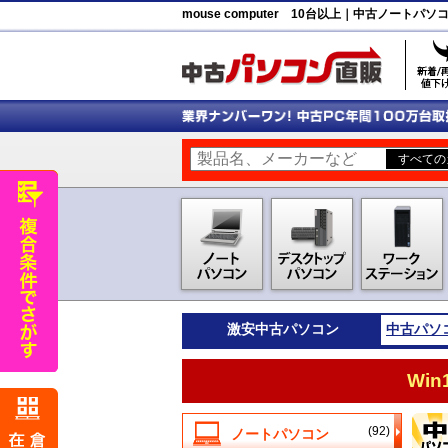
mouse computer 10台以上｜中古ノート
激安
中古パソコン
中古パソ
Wi
(92)