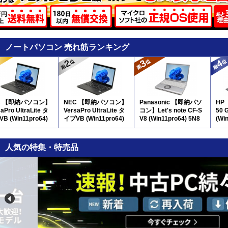
ノートパソコン 売れ筋ランキング
C 【即納パソコン】
NEC 【即納パソコン】
Panasonic 【即納パソ
HP
aPro UltraLite タ
VersaPro UltraLite タ
コン】Let's note CF-S
50 
B (Win11pro64)
イプVB (Win11pro64)
V8 (Win11pro64) 5N8
(Wi
(SSD新品) 5N8(SSD新
テン
品)
人気の特集・特売品