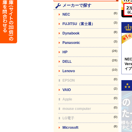
メーカーで探す
(6)
NEC
(3)
FUJITSU（富士通）
(8)
Dynabook
(3)
Panasonic
(26)
HP
NE
(26)
DELL
Vers
イプV
(10)
Lenovo
5N8
(0)
EPSON
(2)
VAIO
(0)
Apple
(0)
mouse computer
(0)
LG電子
(8)
Microsoft