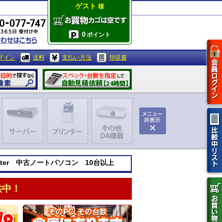
ゲスト
様
0
ポイント
グイン
送料
支払い方法
領収書
mputer 中古ノートパソコン 10台以上
供中！