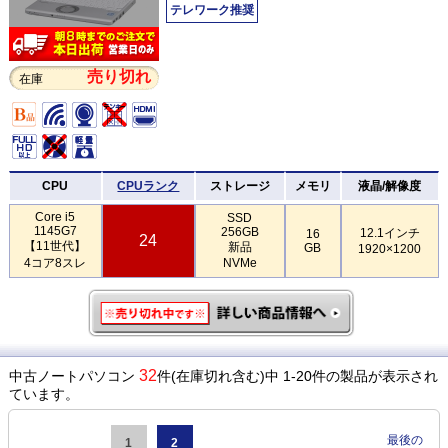
テレワーク推奨
売り切れ
在庫
CPU
CPUランク
ストレージ
メモリ
液晶/解像度
Core i5
SSD
1145G7
256GB
12.1インチ
16
24
【11世代】
新品
GB
1920×1200
4コア8スレ
NVMe
32
中古ノートパソコン
件(在庫切れ含む)中 1-20件の製品が表示され
ています。
最後の
1
2