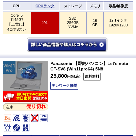
CPU
CPUランク
ストレージ
メモリ
液晶/解像度
Core i5
SSD
1145G7
12.1インチ
16
24
256GB
【11世代】
GB
1920×1200
NVMe
4コア8スレ
Panasonic 【即納パソコン】Let's note
CF-SV8 (Win11pro64) 5N8
1920×1200
1.16kg
25,800
円(税込)
送料無料
テレワーク推奨
売り切れ
在庫