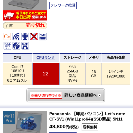
テレワーク推奨
売り切れ
在庫
CPU
CPUランク
ストレージ
メモリ
液晶/解像度
Core i7
SSD
10810U
256GB
14インチ
16
22
【10世代】
新品
GB
1920×1080
6コア12スレ
NVMe
Panasonic 【即納パソコン】Let's note
CF-SV1 (Win11pro64)(SSD新品) 5N11
1920×1200
1.12kg
48,800
円(税込)
送料無料