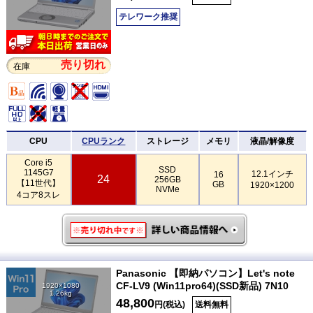
テレワーク推奨
売り切れ
在庫
CPU
CPUランク
ストレージ
メモリ
液晶/解像度
Core i5
SSD
1145G7
12.1インチ
16
24
256GB
【11世代】
GB
1920×1200
NVMe
4コア8スレ
Panasonic 【即納パソコン】Let's note
CF-LV9 (Win11pro64)(SSD新品) 7N10
1920×1080
1.26kg
48,800
円(税込)
送料無料