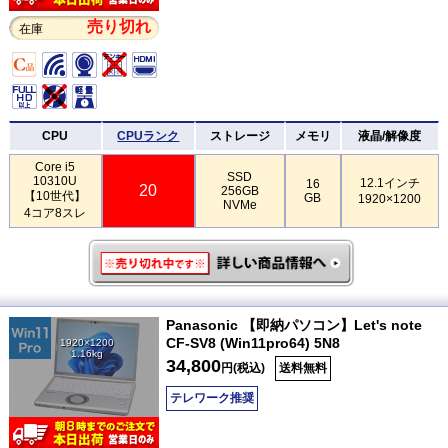
売り切れ
在庫
CPU
CPUランク
ストレージ
メモリ
液晶/解像度
Core i5
SSD
10310U
12.1インチ
16
20
256GB
【10世代】
GB
1920×1200
NVMe
4コア8スレ
Panasonic 【即納パソコン】Let's note
CF-SV8 (Win11pro64) 5N8
1920×1200
1.16kg
34,800
円(税込)
送料無料
テレワーク推奨