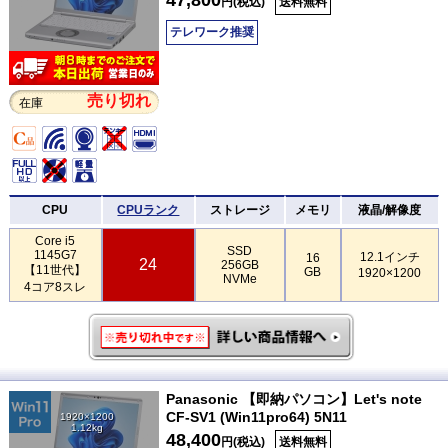
円(税込)
送料無料
テレワーク推奨
売り切れ
在庫
CPU
CPUランク
ストレージ
メモリ
液晶/解像度
Core i5
SSD
1145G7
12.1インチ
16
24
256GB
【11世代】
GB
1920×1200
NVMe
4コア8スレ
Panasonic 【即納パソコン】Let's note
CF-SV1 (Win11pro64) 5N11
1920×1200
1.12kg
48,400
円(税込)
送料無料