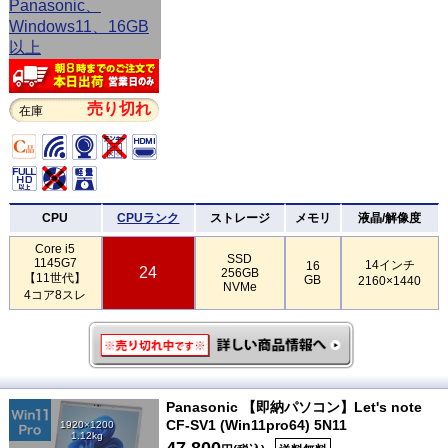
売り切れ
在庫
CPU
CPUランク
ストレージ
メモリ
液晶/解像度
Core i5
SSD
1145G7
14インチ
16
24
256GB
【11世代】
GB
2160×1440
NVMe
4コア8スレ
Panasonic 【即納パソコン】Let's note
CF-SV1 (Win11pro64) 5N11
1920×1200
1.12kg
47,800