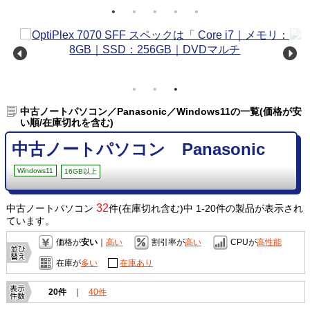
中古ノートパソコン／Panasonic／Windows11の一覧(価格が安
い順/在庫切れを含む)
中古ノートパソコン Panasonic
Windows11
16GB以上
32
中古ノートパソコン
件(在庫切れ含む)中 1-20件の製品が表示され
ています。
価格が
安い
｜
高い
割引率が
高い
CPUが
高性能
在庫が
多い
在庫あり
20件
｜
40件