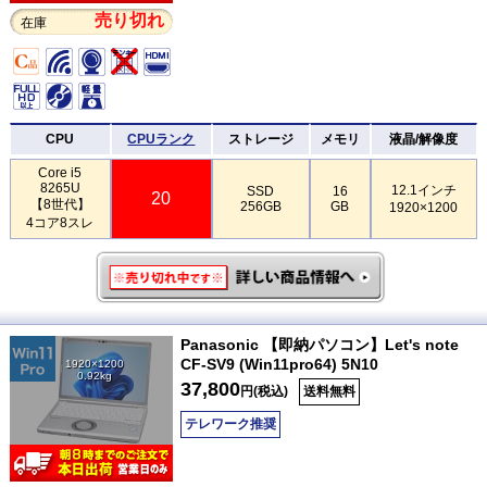
売り切れ
在庫
CPU
CPUランク
ストレージ
メモリ
液晶/解像度
Core i5
8265U
12.1インチ
SSD
16
20
【8世代】
256GB
GB
1920×1200
4コア8スレ
Panasonic 【即納パソコン】Let's note
CF-SV9 (Win11pro64) 5N10
1920×1200
0.92kg
37,800
円(税込)
送料無料
テレワーク推奨