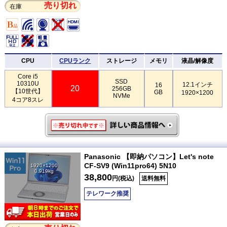
売り切れ
在庫
CPU
CPUランク
ストレージ
メモリ
液晶/解像度
Core i5
SSD
10310U
12.1インチ
16
20
256GB
【10世代】
GB
1920×1200
NVMe
4コア8スレ
Panasonic 【即納パソコン】Let's note
CF-SV9 (Win11pro64) 5N10
1920×1200
0.919kg
38,800
円(税込)
送料無料
テレワーク推奨