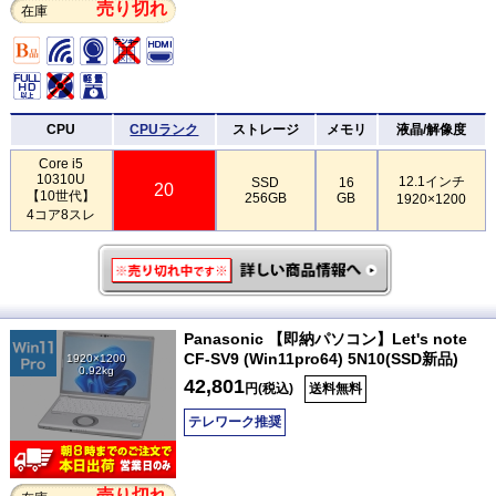
売り切れ
在庫
CPU
CPUランク
ストレージ
メモリ
液晶/解像度
Core i5
10310U
12.1インチ
SSD
16
20
【10世代】
256GB
GB
1920×1200
4コア8スレ
Panasonic 【即納パソコン】Let's note
CF-SV9 (Win11pro64) 5N10(SSD新品)
1920×1200
0.92kg
42,801
円(税込)
送料無料
テレワーク推奨
売り切れ