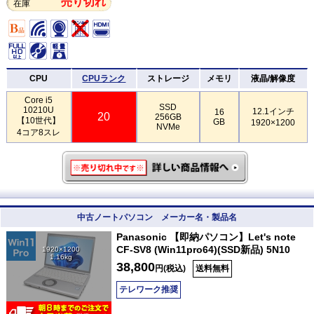
売り切れ
在庫
CPU
CPUランク
ストレージ
メモリ
液晶/解像度
Core i5
SSD
10210U
12.1インチ
16
20
256GB
【10世代】
GB
1920×1200
NVMe
4コア8スレ
中古ノートパソコン メーカー名・製品名
Panasonic 【即納パソコン】Let's note
CF-SV8 (Win11pro64)(SSD新品) 5N10
1920×1200
1.16kg
38,800
円(税込)
送料無料
テレワーク推奨