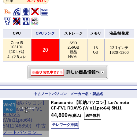
在庫
CPU
CPUランク
ストレージ
メモリ
液晶/解像度
Core i5
SSD
10310U
256GB
12.1インチ
16
20
【10世代】
新品
GB
1920×1200
4コア8スレ
NVMe
中古ノートパソコン メーカー名・製品名
Panasonic 【即納パソコン】Let's note
CF-FV1 RDAVS (Win11pro64) 5N11
2160×1440
1kg
44,800
円(税込)
送料無料
テレワーク推奨