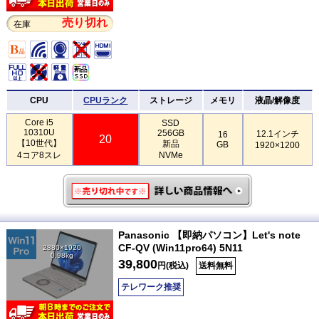
売り切れ
在庫
CPU
CPUランク
ストレージ
メモリ
液晶/解像度
Core i5
SSD
10310U
256GB
12.1インチ
16
20
【10世代】
新品
GB
1920×1200
4コア8スレ
NVMe
Panasonic 【即納パソコン】Let's note
CF-QV (Win11pro64) 5N11
2880×1920
0.98kg
39,800
円(税込)
送料無料
テレワーク推奨