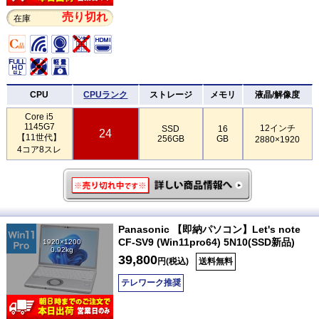
売り切れ
在庫
CPU
CPUランク
ストレージ
メモリ
液晶/解像度
Core i5
1145G7
12インチ
SSD
16
24
【11世代】
256GB
GB
2880×1920
4コア8スレ
Panasonic 【即納パソコン】Let's note
CF-SV9 (Win11pro64) 5N10(SSD新品)
1920×1200
0.92kg
39,800
円(税込)
送料無料
テレワーク推奨