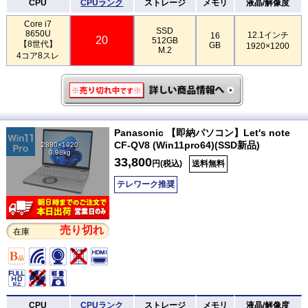
CPU
CPUランク
ストレージ
メモリ
液晶/解像度
Core i7
SSD
8650U
12.1インチ
16
20
512GB
【8世代】
GB
1920×1200
M.2
4コア8スレ
Panasonic 【即納パソコン】Let's note
CF-QV8 (Win11pro64)(SSD新品)
2880×1920
0.98kg
33,800
円(税込)
送料無料
テレワーク推奨
売り切れ
在庫
CPU
CPUランク
ストレージ
メモリ
液晶/解像度