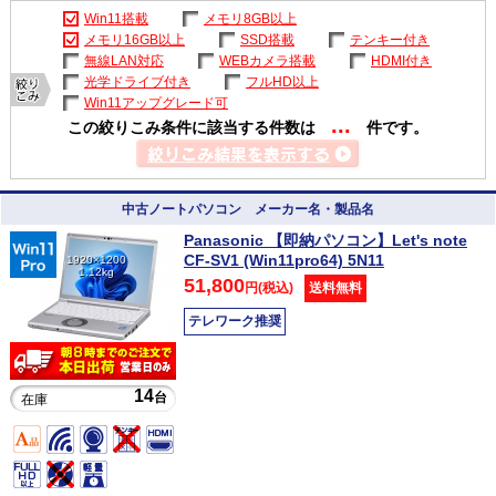
Win11搭載
メモリ8GB以上
メモリ16GB以上
SSD搭載
テンキー付き
無線LAN対応
WEBカメラ搭載
HDMI付き
光学ドライブ付き
フルHD以上
Win11アップグレード可
...
この絞りこみ条件に該当する件数は
件です。
中古ノートパソコン メーカー名・製品名
Panasonic 【即納パソコン】Let's note
CF-SV1 (Win11pro64) 5N11
1920×1200
1.12kg
51,800
円(税込)
送料無料
テレワーク推奨
14
台
在庫