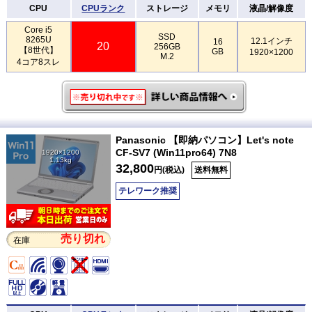
CPU
CPUランク
ストレージ
メモリ
液晶/解像度
Core i5
SSD
8265U
12.1インチ
16
20
256GB
【8世代】
GB
1920×1200
M.2
4コア8スレ
Panasonic 【即納パソコン】Let's note
CF-SV7 (Win11pro64) 7N8
1920×1200
1.13kg
32,800
円(税込)
送料無料
テレワーク推奨
売り切れ
在庫