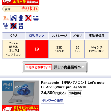
売り切れ
在庫
CPU
CPUランク
ストレージ
メモリ
液晶/解像度
Core i7
8550U
14インチ
SSD
16
19
【8世代】
512GB
GB
1920×1080
4コア8スレ
Panasonic 【即納パソコン】Let's note
CF-SV9 (Win11pro64) 5N10
1920×1200
0.92kg
34,800
円(税込)
送料無料
テレワーク推奨