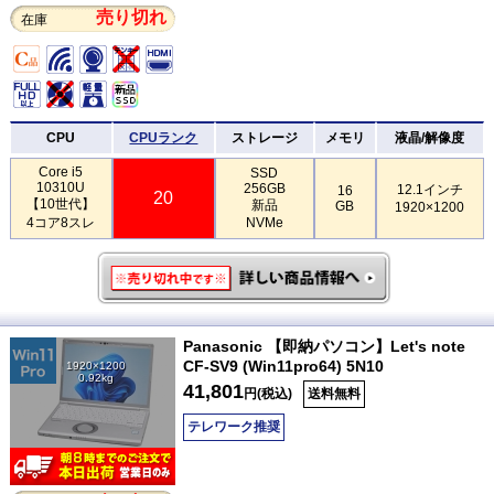
売り切れ
在庫
CPU
CPUランク
ストレージ
メモリ
液晶/解像度
Core i5
SSD
10310U
256GB
12.1インチ
16
20
【10世代】
新品
GB
1920×1200
4コア8スレ
NVMe
Panasonic 【即納パソコン】Let's note
CF-SV9 (Win11pro64) 5N10
1920×1200
0.92kg
41,801
円(税込)
送料無料
テレワーク推奨