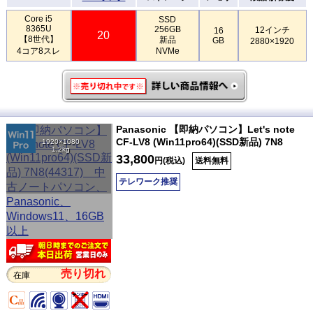
Core i5
SSD
8365U
256GB
12インチ
16
20
【8世代】
新品
GB
2880×1920
4コア8スレ
NVMe
Panasonic 【即納パソコン】Let's note
CF-LV8 (Win11pro64)(SSD新品) 7N8
1920×1080
1.2kg
33,800
円(税込)
送料無料
テレワーク推奨
売り切れ
在庫