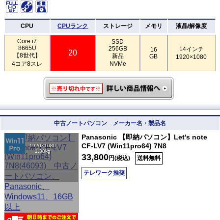
CPU
CPUランク
ストレージ
メモリ
液晶/解像度
Core i7
SSD
8665U
256GB
14インチ
16
20
【8世代】
新品
GB
1920×1080
4コア8スレ
NVMe
中古ノートパソコン メーカー名・製品名
Panasonic 【即納パソコン】Let's note
CF-LV7 (Win11pro64) 7N8
1920×1080
1.38kg
33,800
円(税込)
送料無料
テレワーク推奨