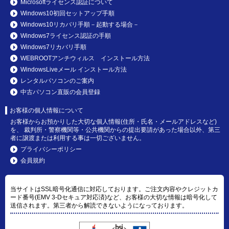
Microsoftライセンス認証について
Windows10初回セットアップ手順
Windows10リカバリ手順－起動する場合－
Windows7ライセンス認証の手順
Windows7リカバリ手順
WEBROOTアンチウィルス インストール方法
WindowsLiveメール インストール方法
レンタルパソコンのご案内
中古パソコン直販の会員登録
お客様の個人情報について
お客様からお預かりした大切な個人情報(住所・氏名・メールアドレスなど)
を、 裁判所・警察機関等・公共機関からの提出要請があった場合以外、第三
者に譲渡または利用する事は一切ございません。
プライバシーポリシー
会員規約
当サイトはSSL暗号化通信に対応しております。ご注文内容やクレジットカ
ード番号(EMV 3-Dセキュア対応済)など、お客様の大切な情報は暗号化して
送信されます。第三者から解読できないようになっております。