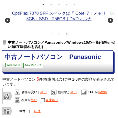
中古ノートパソコン／Panasonic／Windows10の一覧(価格が安
い順/在庫切れを含む)
中古ノートパソコン Panasonic
Windows10
14～15インチ
5
中古ノートパソコン
件(在庫切れ含む)中 1-5件の製品が表示されて
います。
価格が
安い
｜
高い
割引率が
高い
CPUが
高性能
在庫が
多い
在庫あり
20件
｜
40件