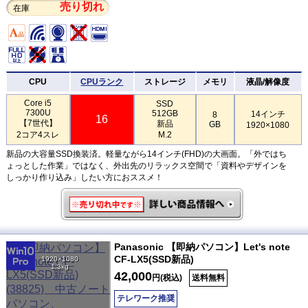
売り切れ
在庫
CPU
CPUランク
ストレージ
メモリ
液晶/解像度
Core i5
SSD
7300U
512GB
14インチ
8
16
【7世代】
新品
GB
1920×1080
2コア4スレ
M.2
新品の大容量SSD換装済。軽量ながら14インチ(FHD)の大画面。「外ではち
ょっとした作業」ではなく、外出先のリラックス空間で「資料やデザインを
しっかり作り込み」したい方におススメ！
Panasonic 【即納パソコン】Let's note
CF-LX5(SSD新品)
1920×1080
1.3kg
42,000
円(税込)
送料無料
テレワーク推奨