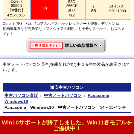
Core i7
SSD
8550U
256GB
14インチ
8
19
【8世代】
新品
GB
1920×1080
4コア8スレ
M.2
Core i7 (第8世代)。4コアのハイスペックレッツノート登場。デザイン系、
動画編集系など高負荷なソフトウェアの利用にも十分なスペック。おススメ
です！
5
中古ノートパソコン
件(在庫切れ含む)中 1-5件の製品が表示されて
います。
激安
中古パソコン
中古パソコン直販
中古ノートパソコン
Panasonic
Windows10
Panasonic Windows10 中古ノートパソコン 14～15インチ
Win10サポートが終了しました。Win11各モデルを
ご提供中！