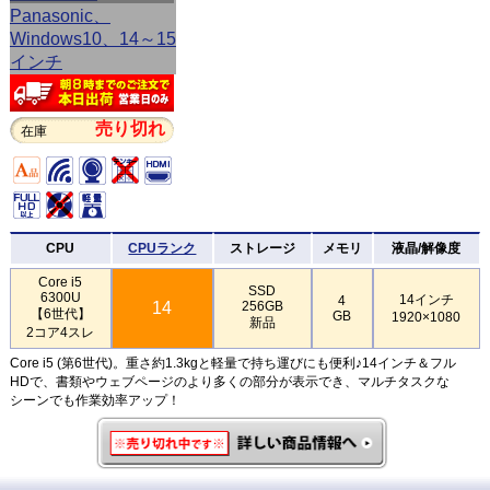
売り切れ
在庫
CPU
CPUランク
ストレージ
メモリ
液晶/解像度
Core i5
SSD
6300U
14インチ
4
14
256GB
【6世代】
GB
1920×1080
新品
2コア4スレ
Core i5 (第6世代)。重さ約1.3kgと軽量で持ち運びにも便利♪14インチ＆フル
HDで、書類やウェブページのより多くの部分が表示でき、マルチタスクな
シーンでも作業効率アップ！