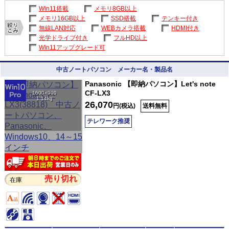
Win11搭載
メモリ8GB以上
メモリ16GB以上
SSD搭載
テンキー付き
無線LAN対応
WEBカメラ搭載
HDMI付き
光学ドライブ付き
フルHD以上
Win11アップグレード可
中古ノートパソコン メーカー名・製品名
Panasonic 【即納パソコン】Let's note
CF-LX3
1600×900
1.14kg
26,070
円(税込)
送料無料
テレワーク推奨
売り切れ
在庫