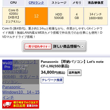
CPU
CPUランク
ストレージ
メモリ
液晶/解像度
Core i5
4200U
14インチ
HDD
4
12
【4世代】
500GB
GB
1600×900
2コア4スレ
Core i5 (第4世代)。重さ約1.14㎏と軽量ながら、作業がしやすい14インチワ
イド画面！無線LAN内蔵＆WEBカメラ搭載で外出先でのお仕事にも便利！D
VDマルチドライブ搭載！
Panasonic 【即納パソコン】Let's note
CF-LX6(SSD新品)
1920×1080
1.35kg
34,800
円(税込)
送料無料
テレワーク推奨