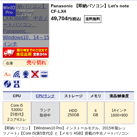
Panasonic 【即納パソコン】Let's note
CF-LX4
1600×900
1.31kg
49,704
円(税込)
送料無料
売り切れ
在庫
CPU
CPUランク
ストレージ
メモリ
液晶/解像度
Core i5
5300U
ランク
14インチ
HDD
4
【5世代】
250GB
GB
取得中
1600×900
2コア4スレ
【即納パソコン】【Windows10 Pro】インストールモデル。2015年製レッ
ツノート♪【Core i5(第5世代)】と【メモリ 4GB】搭載の中古ノートパソコン