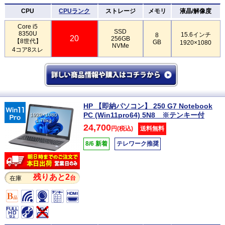
CPU
CPUランク
ストレージ
メモリ
液晶/解像度
Core i5
SSD
8350U
15.6インチ
8
20
256GB
【8世代】
GB
1920×1080
NVMe
4コア8スレ
HP 【即納パソコン】 250 G7 Notebook
PC (Win11pro64) 5N8 ※テンキー付
1920×1080
1.78kg
24,700
円(税込)
送料無料
8/6 新着
テレワーク推奨
残りあと2
台
在庫