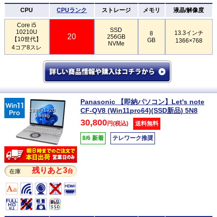
CPU
CPUランク
ストレージ
メモリ
液晶/解像度
Core i5
SSD
10210U
13.3インチ
8
20
256GB
【10世代】
GB
1366×768
NVMe
4コア8スレ
Panasonic 【即納パソコン】Let's note
CF-QV8 (Win11pro64)(SSD新品) 5N8
2880×1920
0.98kg
30,800
円(税込)
送料無料
8/6 新着
テレワーク推奨
残りあと3
台
在庫