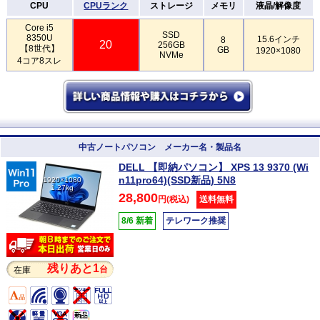
CPU
CPUランク
ストレージ
メモリ
液晶/解像度
Core i5
SSD
8350U
15.6インチ
8
20
256GB
【8世代】
GB
1920×1080
NVMe
4コア8スレ
中古ノートパソコン メーカー名・製品名
DELL 【即納パソコン】 XPS 13 9370 (Wi
n11pro64)(SSD新品) 5N8
1920×1080
1.27kg
28,800
円(税込)
送料無料
8/6 新着
テレワーク推奨
残りあと1
台
在庫