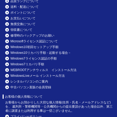
品質ランクについて
送料・配送について
ポイントについて
お支払いについて
無償交換について
領収書について
修理時のバックアップのお願い
Microsoftライセンス認証について
Windows10初回セットアップ手順
Windows10リカバリ手順－起動する場合－
Windows7ライセンス認証の手順
Windows7リカバリ手順
WEBROOTアンチウィルス インストール方法
WindowsLiveメール インストール方法
レンタルパソコンのご案内
中古パソコン直販の会員登録
お客様の個人情報について
お客様からお預かりした大切な個人情報(住所・氏名・メールアドレスなど)
を、 裁判所・警察機関等・公共機関からの提出要請があった場合以外、第三
者に譲渡または利用する事は一切ございません。
プライバシーポリシー