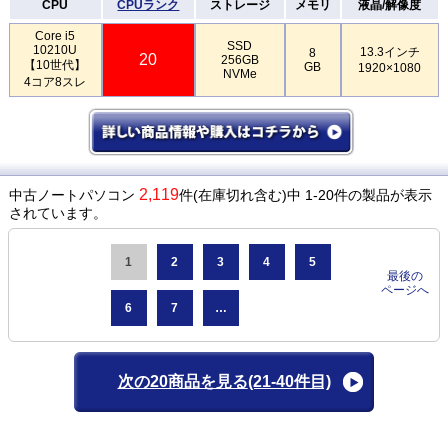
CPU
CPUランク
ストレージ
メモリ
液晶/解像度
Core i5
SSD
10210U
13.3インチ
8
20
256GB
【10世代】
GB
1920×1080
NVMe
4コア8スレ
2,119
中古ノートパソコン
件(在庫切れ含む)中 1-20件の製品が表示
されています。
1
2
3
4
5
最後の
ページへ
6
7
…
次の20商品を見る
(21-40件目)