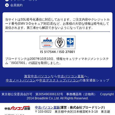
会員規約
当サイトはSSL暗号化通信に対応しております。ご注文内容やクレジットカ
ード番号(EMV 3-Dセキュア対応済)など、お客様の大切な情報は暗号化して
送信されます。第三者から解読できないようになっております。
ブロードリンクは2007年10月10日、情報セキュリティマネジメントシステ
ム「ISO27001」の認証を取得しました。
激安中古パソコン
なら
中古パソコン直販
へ。
中古ノートパソコン
や
中古デスクトップパソコン
の激安通販ショップ
東京都公安委員会許可 第305490306132号 事務機器商（古物商） Copyright
2014 Broadlink Co.,Ltd. All Rights Reserved.
中古パソコン直販
(運営：株式会社ブロードリンク)
〒103-0022 東京都中央区日本橋室町4-3-18 東京建