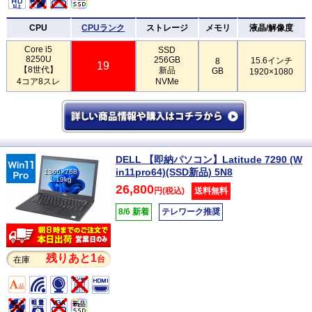
CPU
CPUランク
ストレージ
メモリ
液晶/解像度
Core i5
SSD
8250U
256GB
15.6インチ
8
19
【8世代】
新品
GB
1920×1080
4コア8スレ
NVMe
DELL 【即納パソコン】Latitude 7290 (W
in11pro64)(SSD新品) 5N8
1366×768
1.19kg
26,800
円(税込)
送料無料
8/6 新着
テレワーク推奨
残りあと1
台
在庫