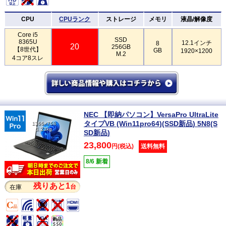
CPU
CPUランク
ストレージ
メモリ
液晶/解像度
Core i5
SSD
8365U
12.1インチ
8
20
256GB
【8世代】
GB
1920×1200
M.2
4コア8スレ
NEC 【即納パソコン】VersaPro UltraLite
タイプVB (Win11pro64)(SSD新品) 5N8(S
1366×768
1.23kg
SD新品)
23,800
円(税込)
送料無料
8/6 新着
残りあと1
台
在庫