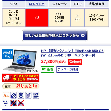
CPU
CPUランク
ストレージ
メモリ
液晶/解像度
Core i5
SSD
8265U
15.6インチ
8
20
256GB
【8世代】
GB
1366×768
NVMe
4コア8スレ
HP 【即納パソコン】EliteBook 850 G5
(Win11pro64) 5N8 ※テンキー付
1920×1080
1.78kg
27,800
円(税込)
送料無料
8/6 新着
テレワーク推奨
残りあと1
台
在庫