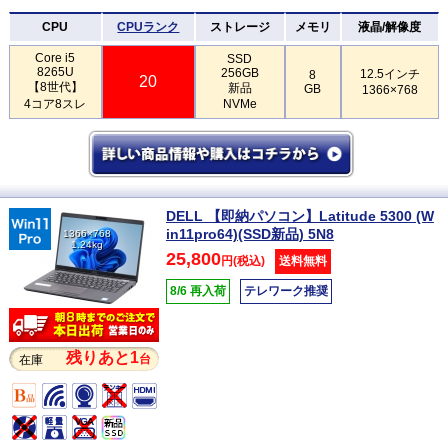
CPU
CPUランク
ストレージ
メモリ
液晶/解像度
Core i5
SSD
8265U
256GB
12.5インチ
8
20
【8世代】
新品
GB
1366×768
4コア8スレ
NVMe
DELL 【即納パソコン】Latitude 5300 (W
in11pro64)(SSD新品) 5N8
1366×768
1.24kg
25,800
円(税込)
送料無料
8/6 再入荷
テレワーク推奨
残りあと1
台
在庫