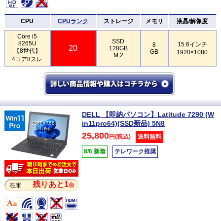
CPU
CPUランク
ストレージ
メモリ
液晶/解像度
Core i5
SSD
8265U
15.6インチ
8
20
128GB
【8世代】
GB
1920×1080
M.2
4コア8スレ
DELL 【即納パソコン】Latitude 7290 (W
in11pro64)(SSD新品) 5N8
1366×768
1.19kg
25,800
円(税込)
送料無料
8/6 新着
テレワーク推奨
残りあと1
台
在庫