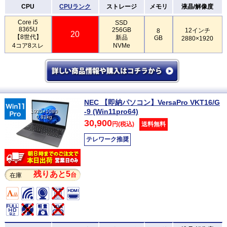
CPU
CPUランク
ストレージ
メモリ
液晶/解像度
Core i5
SSD
8365U
256GB
12インチ
8
20
【8世代】
新品
GB
2880×1920
4コア8スレ
NVMe
NEC 【即納パソコン】VersaPro VKT16/G
-9 (Win11pro64)
1920×1080
0.81kg
30,900
円(税込)
送料無料
テレワーク推奨
残りあと5
台
在庫