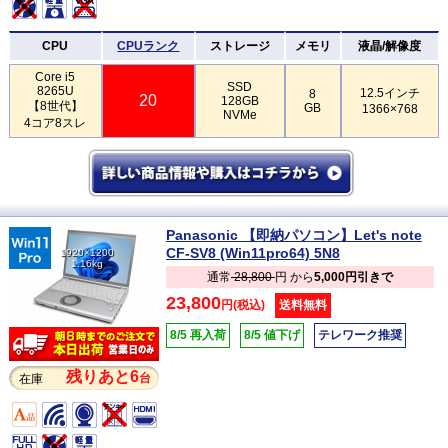
CPU
CPUランク
ストレージ
メモリ
液晶/解像度
Core i5
SSD
8265U
12.5インチ
8
20
128GB
【8世代】
GB
1366×768
NVMe
4コア8スレ
Panasonic 【即納パソコン】Let's note
CF-SV8 (Win11pro64) 5N8
1920×1200
1.16kg
通常
28,800
円 から
5,000円引きで
23,800
円(税込)
送料無料
8/5 再入荷
8/5 値下げ
テレワーク推奨
残りあと6
台
在庫