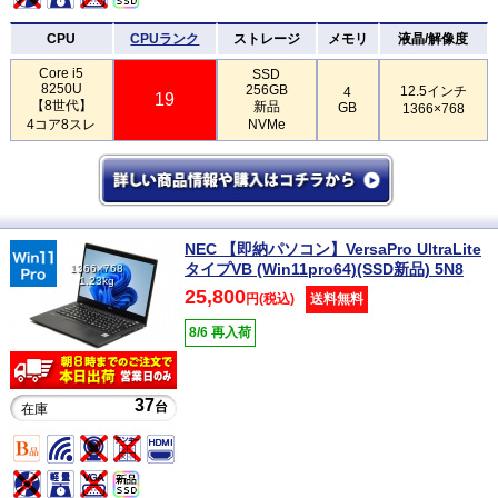
CPU
CPUランク
ストレージ
メモリ
液晶/解像度
Core i5
SSD
8250U
256GB
12.5インチ
4
19
【8世代】
新品
GB
1366×768
4コア8スレ
NVMe
NEC 【即納パソコン】VersaPro UltraLite
タイプVB (Win11pro64)(SSD新品) 5N8
1366×768
1.23kg
25,800
円(税込)
送料無料
8/6 再入荷
37
台
在庫