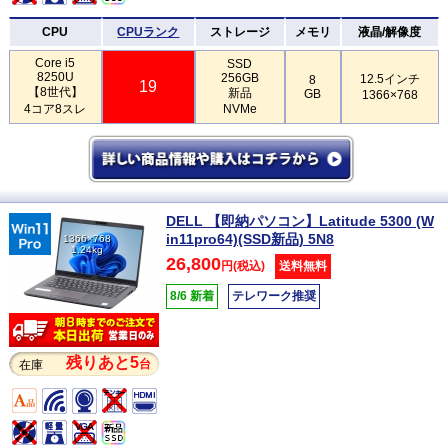
CPU
CPUランク
ストレージ
メモリ
液晶/解像度
Core i5
SSD
8250U
256GB
12.5インチ
8
19
【8世代】
新品
GB
1366×768
4コア8スレ
NVMe
DELL 【即納パソコン】Latitude 5300 (W
in11pro64)(SSD新品) 5N8
1366×768
1.24kg
26,800
円(税込)
送料無料
8/6 新着
テレワーク推奨
残りあと5
台
在庫