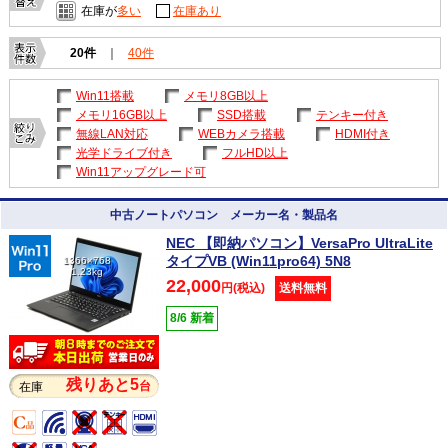
在庫が
多い
在庫あり
20件
｜
40件
Win11搭載
メモリ8GB以上
メモリ16GB以上
SSD搭載
テンキー付き
無線LAN対応
WEBカメラ搭載
HDMI付き
光学ドライブ付き
フルHD以上
Win11アップグレード可
中古ノートパソコン メーカー名・製品名
NEC 【即納パソコン】VersaPro UltraLite
タイプVB (Win11pro64) 5N8
1366×768
1.23kg
22,000
円(税込)
送料無料
8/6 新着
残りあと5
台
在庫