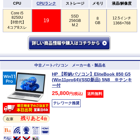
CPU
CPUランク
ストレージ
メモリ
液晶/解像度
Core i5
SSD
8250U
12.5インチ
8
19
256GB
【8世代】
GB
1366×768
M.2
4コア8スレ
中古ノートパソコン メーカー名・製品名
HP 【即納パソコン】EliteBook 850 G5
(Win11pro64)(SSD新品) 5N8 ※テンキ
1920×1080
1.78kg
ー付
25,800
円(税込)
送料無料
テレワーク推奨
残りあと4
台
在庫