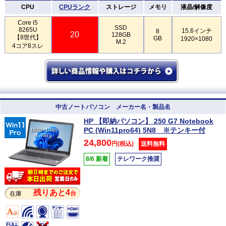
CPU
CPUランク
ストレージ
メモリ
液晶/解像度
Core i5
SSD
8265U
15.6インチ
8
20
128GB
【8世代】
GB
1920×1080
M.2
4コア8スレ
中古ノートパソコン メーカー名・製品名
HP 【即納パソコン】 250 G7 Notebook
PC (Win11pro64) 5N8 ※テンキー付
1920×1080
1.78kg
24,800
円(税込)
送料無料
8/6 新着
テレワーク推奨
残りあと4
台
在庫