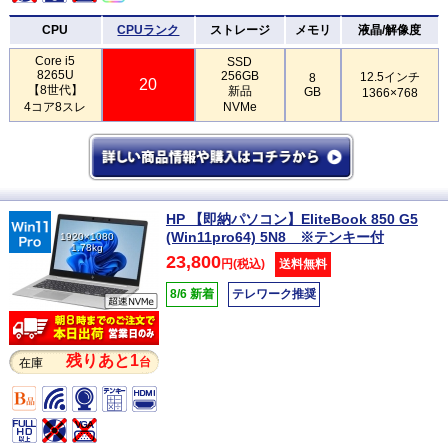
CPU
CPUランク
ストレージ
メモリ
液晶/解像度
Core i5
SSD
8265U
256GB
12.5インチ
8
20
【8世代】
新品
GB
1366×768
4コア8スレ
NVMe
HP 【即納パソコン】EliteBook 850 G5
(Win11pro64) 5N8 ※テンキー付
1920×1080
1.78kg
23,800
円(税込)
送料無料
8/6 新着
テレワーク推奨
残りあと1
台
在庫