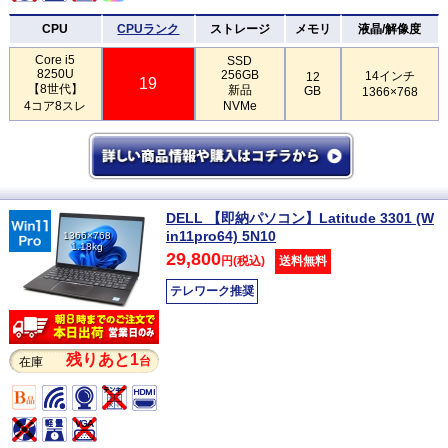
CPU
CPUランク
ストレージ
メモリ
液晶/解像度
Core i5
SSD
8250U
256GB
14インチ
12
19
【8世代】
新品
GB
1366×768
4コア8スレ
NVMe
DELL 【即納パソコン】Latitude 3301 (W
in11pro64) 5N10
1366×768
1.18kg
29,800
円(税込)
送料無料
テレワーク推奨
残りあと1
台
在庫