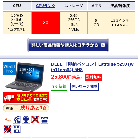
CPU
CPUランク
ストレージ
メモリ
液晶/解像度
Core i5
SSD
8265U
256GB
13.3インチ
8
20
【8世代】
新品
GB
1366×768
4コア8スレ
NVMe
DELL 【即納パソコン】Latitude 5290 (W
in11pro64) 5N8
1366×768
1.36kg
25,800
円(税込)
送料無料
8/6 新着
テレワーク推奨
残りあと1
台
在庫