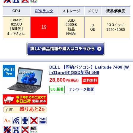
CPU
CPUランク
ストレージ
メモリ
液晶/解像度
Core i5
SSD
8250U
256GB
13.3インチ
8
19
【8世代】
新品
GB
1920×1080
4コア8スレ
NVMe
DELL 【即納パソコン】Latitude 7490 (W
in11pro64)(SSD新品) 5N8
1366×768
1.4kg
28,800
円(税込)
送料無料
8/6 新着
テレワーク推奨
残りあと2
台
在庫