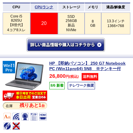
CPU
CPUランク
ストレージ
メモリ
液晶/解像度
Core i5
SSD
8265U
256GB
13.3インチ
8
20
【8世代】
新品
GB
1366×768
4コア8スレ
NVMe
HP 【即納パソコン】 250 G7 Notebook
PC (Win11pro64) 5N8 ※テンキー付
1366×768
1.78kg
26,800
円(税込)
送料無料
8/6 新着
テレワーク推奨
残りあと1
台
在庫