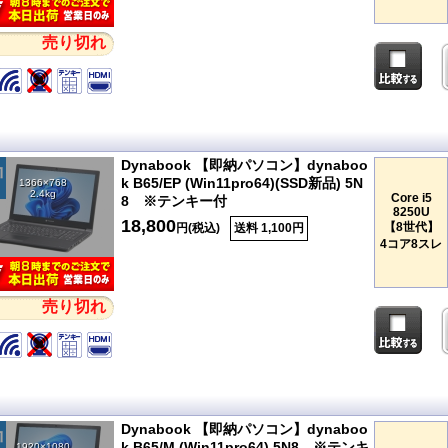
売り切れ
Dynabook 【即納パソコン】dynaboo
k B65/EP (Win11pro64)(SSD新品) 5N
1366×768
2.4kg
Core i5
8 ※テンキー付
8250U
18,800
【8世代】
円(税込)
送料 1,100円
4コア8スレ
売り切れ
Dynabook 【即納パソコン】dynaboo
k B65/M (Win11pro64) 5N8 ※テンキ
1920×1080