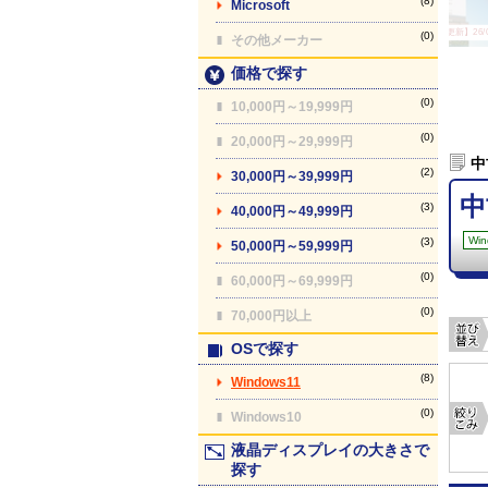
(8)
Microsoft
【最終更新】26/08
(0)
その他メーカー
価格で探す
(0)
10,000円～19,999円
(0)
20,000円～29,999円
中
(2)
30,000円～39,999円
中
(3)
40,000円～49,999円
Win
(3)
50,000円～59,999円
(0)
60,000円～69,999円
(0)
70,000円以上
OSで探す
(8)
Windows11
(0)
Windows10
液晶ディスプレイの大きさで
探す