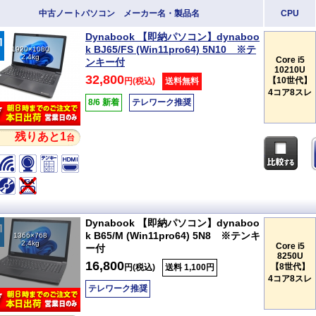
中古ノートパソコン メーカー名・製品名
CPU
Dynabook 【即納パソコン】dynaboo
k BJ65/FS (Win11pro64) 5N10 ※テ
1920×1080
2.4kg
Core i5
ンキー付
10210U
32,800
【10世代】
円(税込)
送料無料
4コア8スレ
8/6 新着
テレワーク推奨
残りあと1
台
Dynabook 【即納パソコン】dynaboo
k B65/M (Win11pro64) 5N8 ※テンキ
1366×768
2.4kg
Core i5
ー付
8250U
16,800
【8世代】
円(税込)
送料 1,100円
4コア8スレ
テレワーク推奨