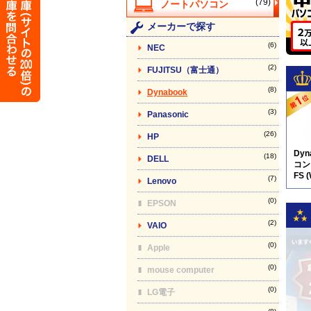
(79)
メーカーで探す
(6)
NEC
(2)
FUJITSU（富士通）
(8)
Dynabook
(3)
Panasonic
(26)
HP
Dy
(18)
DELL
コン】
FS 
(7)
Lenovo
※
(0)
EPSON
(2)
VAIO
(0)
Apple
(0)
mouse computer
(0)
LG電子