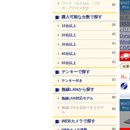
ワード・エクセル・パワ
(0)
ポ・アクセス付き
購入可能な台数で探す
(3)
10台以上
(2)
20台以上
(1)
30台以上
(1)
40台以上
(1)
50台以上
在庫
テンキーで探す
(1)
テンキー付き
無線LANから探す
(8)
無線LAN対応モデル
無線LANを追加できるモデ
(0)
ル
WEBカメラで探す
(8)
WEBカメラ搭載