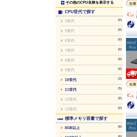
その他のCPU名称を表示する
在庫
CPU世代で探す
(0)
4世代
(0)
5世代
(0)
6世代
(0)
7世代
(0)
8世代
(0)
9世代
(3)
10世代
在庫
(5)
11世代
(0)
12世代
(0)
13世代
標準メモリ容量で探す
(8)
8GB以上
(6)