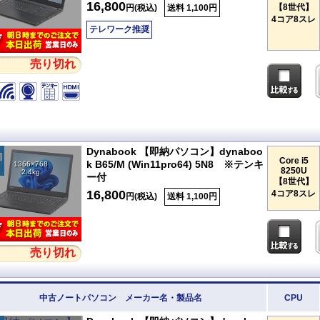
16,800
【8世代】
円(税込)
送料 1,100円
4コア8スレ
テレワーク推奨
売り切れ
Dynabook 【即納パソコン】dynaboo
Core i5
k B65/M (Win11pro64) 5N8 ※テンキ
1366×768
8250U
2.4kg
ー付
【8世代】
16,800
4コア8スレ
円(税込)
送料 1,100円
売り切れ
中古ノートパソコン メーカー名・製品名
CPU