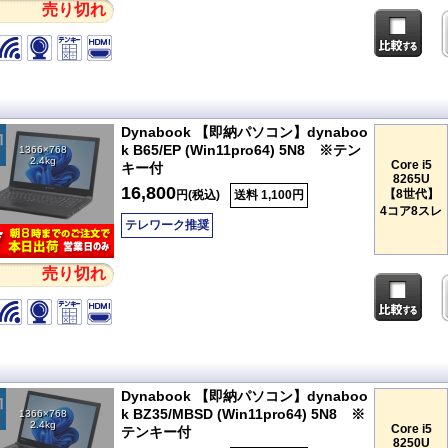
売り切れ
Dynabook 【即納パソコン】dynaboo
k B65/EP (Win11pro64) 5N8 ※テン
1366×768
2.4kg
Core i5
キー付
8265U
16,800
【8世代】
円(税込)
送料 1,100円
4コア8スレ
テレワーク推奨
売り切れ
Dynabook 【即納パソコン】dynaboo
k BZ35/MBSD (Win11pro64) 5N8 ※
1366×768
2.4kg
Core i5
テンキー付
8250U