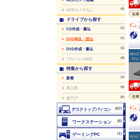
(0)
WEBカメラなし
在庫
ドライブから探す
(1)
CD作成・書込
(1)
DVD再生・読込
(1)
DVD作成・書込
(0)
ブルーレイ対応
特集から探す
(1)
新着
(0)
再入荷
在庫
(0)
値下げ
(62)
(8)
(1)