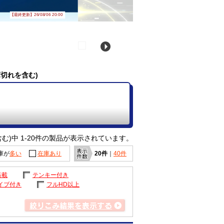
【最終更新】26/08/06 20:00
庫切れを含む)
む)中 1-20件の製品が表示されています。
庫が
多い
在庫あり
20件
｜
40件
搭載
テンキー付き
イブ付き
フルHD以上