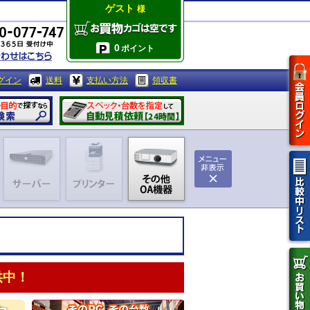
ゲスト
様
0
ポイント
グイン
送料
支払い方法
領収書
供中！