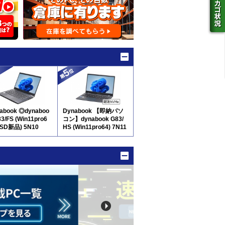
abook ◎dynaboo
Dynabook 【即納パソ
83/FS (Win11pro6
コン】dynabook G83/
SSD新品) 5N10
HS (Win11pro64) 7N11