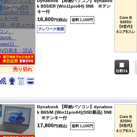
Dynabook 【即納パソコン】dynaboo
k B55/ER (Win11pro64) 5N8 ※テン
1366×768
2.3kg
キー付
Core i5
16,800
円(税込)
送料 1,100円
8265U
【8世代】
テレワーク推奨
4コア8スレ
売り切れ
Dynabook 【即納パソコン】dynaboo
k B65/M (Win11pro64)(SSD新品) 5N8
1366×768
2.4kg
Core i5
※テンキー付
8250U
17,800
【8世代】
円(税込)
送料 1,100円
4コア8スレ