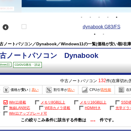
/06 20:00
古ノートパソコン／Dynabook／Windows11の一覧(価格が安い順/在
古ノートパソコン Dynabook
dows11
CD/DVD再生・読込
132
中古ノートパソコン
件(在庫切れ含
価格が
安い
｜
高い
割引率が
高い
CPUが
高性能
在
Win11搭載
メモリ8GB以上
メモリ16GB以上
SSD
無線LAN対応
WEBカメラ搭載
HDMI付き
光学ドラ
Win11アップグレード可
...
この絞りこみ条件に該当する件数は
件です。