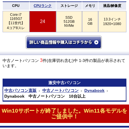
CPU
CPUランク
ストレージ
メモリ
液晶/解像度
Core i7
SSD
1165G7
13.3インチ
16
24
512GB
【11世代】
GB
1920×1080
NVMe
4コア8スレ
3
中古ノートパソコン
件(在庫切れ含む)中 1-3件の製品が表示されて
います。
激安
中古パソコン
中古パソコン直販
中古ノートパソコン
Dynabook
Dynabook 中古ノートパソコン 10台以上
Win10サポートが終了しました。Win11各モデルを
ご提供中！