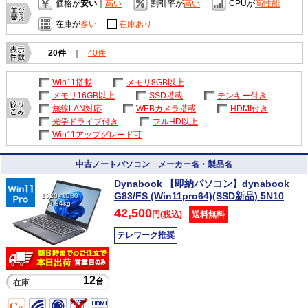
価格が
安い
｜
高い
割引率が
高い
CPUが
高性能
在庫が
多い
在庫あり
20件
｜
40件
Win11搭載
メモリ8GB以上
メモリ16GB以上
SSD搭載
テンキー付き
無線LAN対応
WEBカメラ搭載
HDMI付き
光学ドライブ付き
フルHD以上
Win11アップグレード可
中古ノートパソコン メーカー名・製品名
Dynabook 【即納パソコン】dynabook
G83/FS (Win11pro64)(SSD新品) 5N10
1920×1080
0.94kg
42,500
円(税込)
送料無料
テレワーク推奨
12
台
在庫