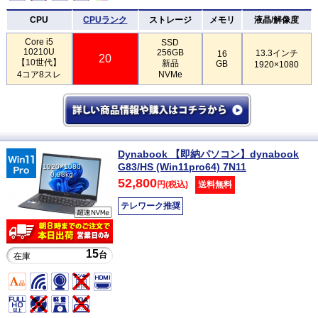
CPU
CPUランク
ストレージ
メモリ
液晶/解像度
Core i5
SSD
10210U
256GB
13.3インチ
16
20
【10世代】
新品
GB
1920×1080
4コア8スレ
NVMe
Dynabook 【即納パソコン】dynabook
G83/HS (Win11pro64) 7N11
1920×1080
0.98kg
52,800
円(税込)
送料無料
テレワーク推奨
15
台
在庫