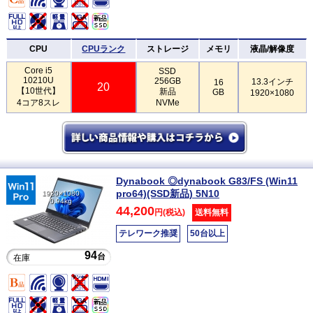
CPU
CPUランク
ストレージ
メモリ
液晶/解像度
Core i5
SSD
10210U
256GB
13.3インチ
16
20
【10世代】
新品
GB
1920×1080
4コア8スレ
NVMe
Dynabook ◎dynabook G83/FS (Win11
pro64)(SSD新品) 5N10
1920×1080
0.94kg
44,200
円(税込)
送料無料
テレワーク推奨
50台以上
94
台
在庫