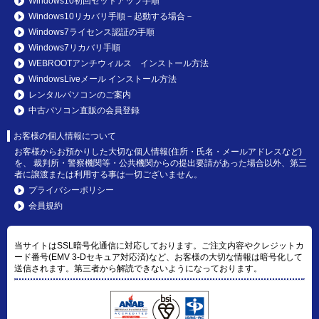
Windows10初回セットアップ手順
Windows10リカバリ手順－起動する場合－
Windows7ライセンス認証の手順
Windows7リカバリ手順
WEBROOTアンチウィルス インストール方法
WindowsLiveメール インストール方法
レンタルパソコンのご案内
中古パソコン直販の会員登録
お客様の個人情報について
お客様からお預かりした大切な個人情報(住所・氏名・メールアドレスなど)
を、 裁判所・警察機関等・公共機関からの提出要請があった場合以外、第三
者に譲渡または利用する事は一切ございません。
プライバシーポリシー
会員規約
当サイトはSSL暗号化通信に対応しております。ご注文内容やクレジットカ
ード番号(EMV 3-Dセキュア対応済)など、お客様の大切な情報は暗号化して
送信されます。第三者から解読できないようになっております。