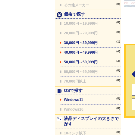
【最終更新】26/08
(0)
その他メーカー
価格で探す
(0)
10,000円～19,999円
(0)
20,000円～29,999円
(1)
30,000円～39,999円
(4)
40,000円～49,999円
(3)
50,000円～59,999円
(0)
60,000円～69,999円
(0)
70,000円以上
OSで探す
(8)
Windows11
(0)
Windows10
液晶ディスプレイの大きさで
探す
(0)
10インチ以下