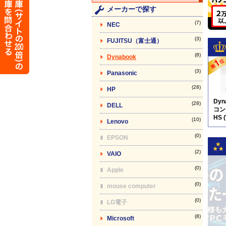
メーカーで探す
(7)
NEC
(3)
FUJITSU（富士通）
(8)
Dynabook
(3)
Panasonic
(28)
HP
Dy
(28)
DELL
コン】
HS 
(10)
Lenovo
(0)
EPSON
(2)
VAIO
(0)
Apple
(0)
mouse computer
(0)
LG電子
(8)
Microsoft