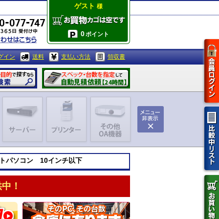
ゲスト
様
0
ポイント
グイン
送料
支払い方法
領収書
ノートパソコン 10インチ以下
供中！