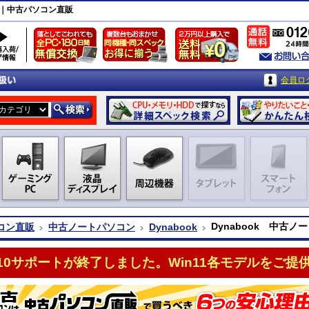
ン｜中古パソコン直販
会員ロ
Dynabook 中古
コン直販
中古ノートパソコン
Dynabook
n10サポートが終了しました。Win11各モデルをご提