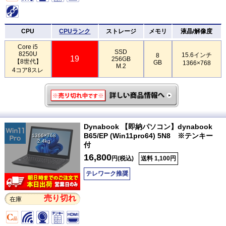
CPU
CPUランク
ストレージ
メモリ
液晶/解像度
Core i5
SSD
8250U
15.6インチ
8
19
256GB
【8世代】
GB
1366×768
M.2
4コア8スレ
Dynabook 【即納パソコン】dynabook
B65/EP (Win11pro64) 5N8 ※テンキー
1366×768
2.4kg
付
16,800
円(税込)
送料 1,100円
テレワーク推奨
売り切れ
在庫