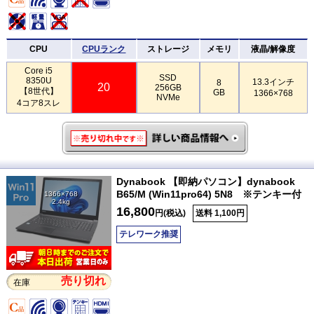
CPU
CPUランク
ストレージ
メモリ
液晶/解像度
Core i5
SSD
8350U
13.3インチ
8
20
256GB
【8世代】
GB
1366×768
NVMe
4コア8スレ
Dynabook 【即納パソコン】dynabook
B65/M (Win11pro64) 5N8 ※テンキー付
1366×768
2.4kg
16,800
円(税込)
送料 1,100円
テレワーク推奨
売り切れ
在庫