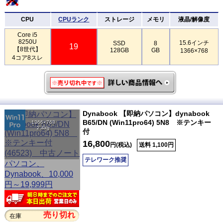
CPU
CPUランク
ストレージ
メモリ
液晶/解像度
Core i5
8250U
15.6インチ
SSD
8
19
【8世代】
128GB
GB
1366×768
4コア8スレ
Dynabook 【即納パソコン】dynabook
B65/DN (Win11pro64) 5N8 ※テンキー
1366×768
2.4kg
付
16,800
円(税込)
送料 1,100円
テレワーク推奨
売り切れ
在庫