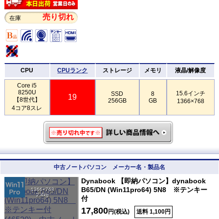
売り切れ
在庫
CPU
CPUランク
ストレージ
メモリ
液晶/解像度
Core i5
8250U
15.6インチ
SSD
8
19
【8世代】
256GB
GB
1366×768
4コア8スレ
中古ノートパソコン メーカー名・製品名
Dynabook 【即納パソコン】dynabook
B65/DN (Win11pro64) 5N8 ※テンキー
1366×768
2.4kg
付
17,800
円(税込)
送料 1,100円