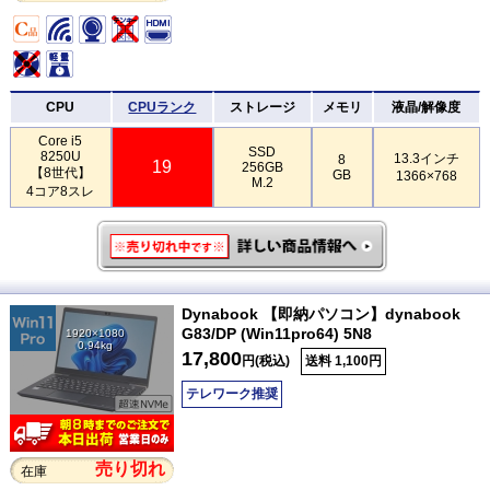
CPU
CPUランク
ストレージ
メモリ
液晶/解像度
Core i5
SSD
8250U
13.3インチ
8
19
256GB
【8世代】
GB
1366×768
M.2
4コア8スレ
Dynabook 【即納パソコン】dynabook
G83/DP (Win11pro64) 5N8
1920×1080
0.94kg
17,800
円(税込)
送料 1,100円
テレワーク推奨
売り切れ
在庫