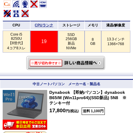
CPU
CPUランク
ストレージ
メモリ
液晶/解像度
Core i5
SSD
8250U
256GB
13.3インチ
8
19
【8世代】
新品
GB
1366×768
4コア8スレ
NVMe
中古ノートパソコン メーカー名・製品名
Dynabook 【即納パソコン】dynabook
B65/M (Win11pro64)(SSD新品) 5N8 ※
1366×768
2.4kg
テンキー付
17,800
円(税込)
送料 1,100円