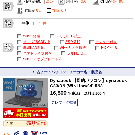
価格が
安い
｜
高い
割引率が
高い
CPUが
高性能
在庫が
多い
在庫あり
20件
｜
40件
Win11搭載
メモリ8GB以上
メモリ16GB以上
SSD搭載
テンキー付き
無線LAN対応
WEBカメラ搭載
HDMI付き
光学ドライブ付き
フルHD以上
Win11アップグレード可
中古ノートパソコン メーカー名・製品名
Dynabook 【即納パソコン】dynabook
G83/DN (Win11pro64) 5N8
1366×768
0.94kg
16,800
円(税込)
送料 1,100円
テレワーク推奨
売り切れ
在庫