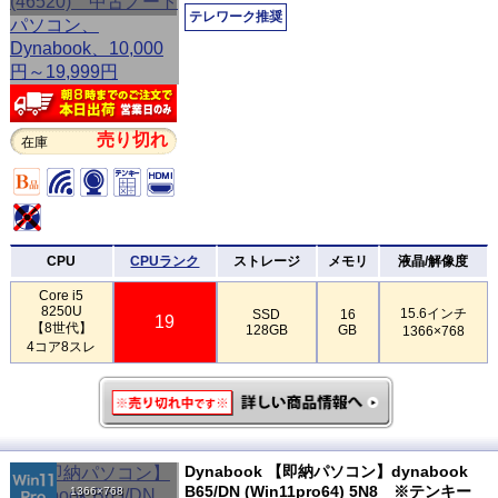
テレワーク推奨
売り切れ
在庫
CPU
CPUランク
ストレージ
メモリ
液晶/解像度
Core i5
8250U
15.6インチ
SSD
16
19
【8世代】
128GB
GB
1366×768
4コア8スレ
Dynabook 【即納パソコン】dynabook
B65/DN (Win11pro64) 5N8 ※テンキー
1366×768