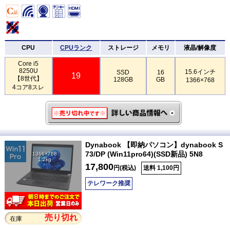
CPU
CPUランク
ストレージ
メモリ
液晶/解像度
Core i5
8250U
15.6インチ
SSD
16
19
【8世代】
128GB
GB
1366×768
4コア8スレ
Dynabook 【即納パソコン】dynabook S
73/DP (Win11pro64)(SSD新品) 5N8
1366×768
1.2kg
17,800
円(税込)
送料 1,100円
テレワーク推奨
売り切れ
在庫