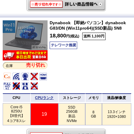
Dynabook 【即納パソコン】dynabook
G83/DN (Win11pro64)(SSD新品) 5N8
1920×1080
0.94kg
18,800
円(税込)
送料 1,100円
テレワーク推奨
売り切れ
在庫
CPU
CPUランク
ストレージ
メモリ
液晶/解像度
Core i5
SSD
8250U
256GB
13.3インチ
8
19
【8世代】
新品
GB
1920×1080
4コア8スレ
NVMe