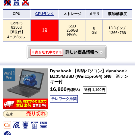
CPU
CPUランク
ストレージ
メモリ
液晶/解像度
Core i5
SSD
8250U
13.3インチ
8
19
256GB
【8世代】
GB
1366×768
NVMe
4コア8スレ
Dynabook 【即納パソコン】dynabook
BZ35/MBSD (Win11pro64) 5N8 ※テン
1366×768
2.4kg
キー付
16,800
円(税込)
送料 1,100円
テレワーク推奨
売り切れ
在庫