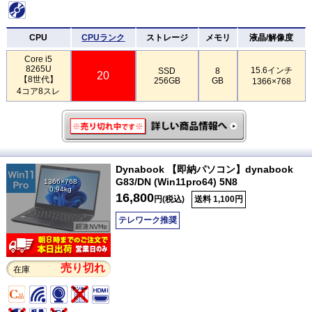
CPU
CPUランク
ストレージ
メモリ
液晶/解像度
Core i5
8265U
15.6インチ
SSD
8
20
【8世代】
256GB
GB
1366×768
4コア8スレ
Dynabook 【即納パソコン】dynabook
G83/DN (Win11pro64) 5N8
1366×768
0.94kg
16,800
円(税込)
送料 1,100円
テレワーク推奨
売り切れ
在庫