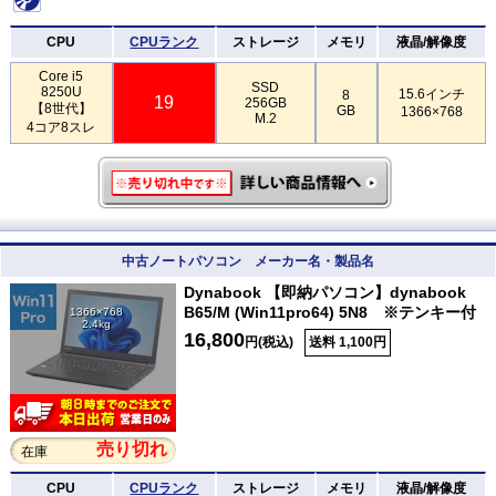
CPU
CPUランク
ストレージ
メモリ
液晶/解像度
Core i5
SSD
8250U
15.6インチ
8
19
256GB
【8世代】
GB
1366×768
M.2
4コア8スレ
中古ノートパソコン メーカー名・製品名
Dynabook 【即納パソコン】dynabook
B65/M (Win11pro64) 5N8 ※テンキー付
1366×768
2.4kg
16,800
円(税込)
送料 1,100円
売り切れ
在庫
CPU
CPUランク
ストレージ
メモリ
液晶/解像度