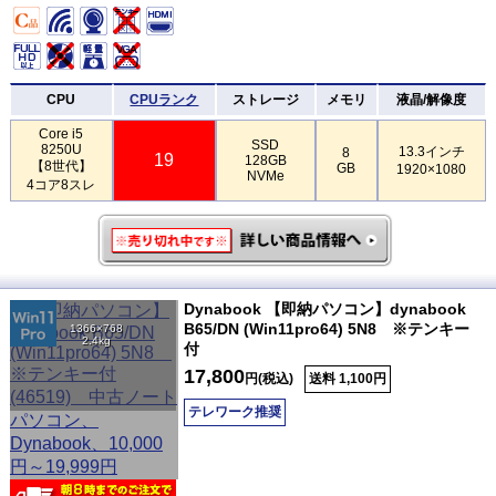
CPU
CPUランク
ストレージ
メモリ
液晶/解像度
Core i5
SSD
8250U
13.3インチ
8
19
128GB
【8世代】
GB
1920×1080
NVMe
4コア8スレ
Dynabook 【即納パソコン】dynabook
B65/DN (Win11pro64) 5N8 ※テンキー
1366×768
2.4kg
付
17,800
円(税込)
送料 1,100円
テレワーク推奨