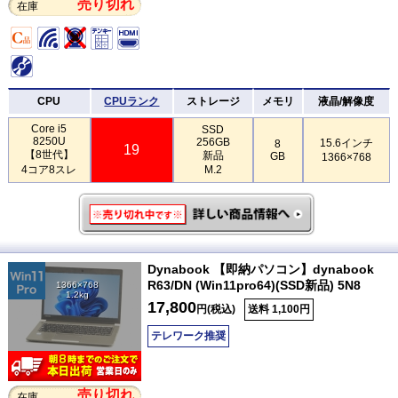
売り切れ
在庫
CPU
CPUランク
ストレージ
メモリ
液晶/解像度
Core i5
SSD
8250U
256GB
15.6インチ
8
19
【8世代】
新品
GB
1366×768
4コア8スレ
M.2
Dynabook 【即納パソコン】dynabook
R63/DN (Win11pro64)(SSD新品) 5N8
1366×768
1.2kg
17,800
円(税込)
送料 1,100円
テレワーク推奨
売り切れ
在庫