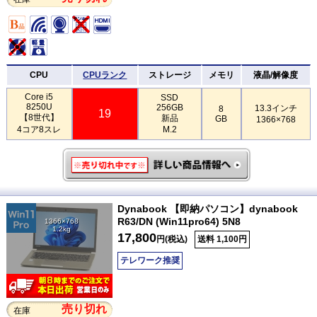
CPU
CPUランク
ストレージ
メモリ
液晶/解像度
Core i5
SSD
8250U
256GB
13.3インチ
8
19
【8世代】
新品
GB
1366×768
4コア8スレ
M.2
Dynabook 【即納パソコン】dynabook
R63/DN (Win11pro64) 5N8
1366×768
1.2kg
17,800
円(税込)
送料 1,100円
テレワーク推奨
売り切れ
在庫