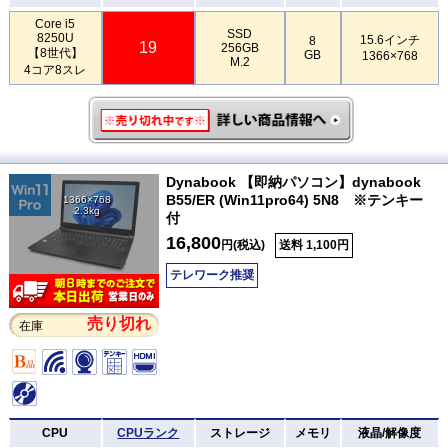
Core i5
SSD
8250U
15.6インチ
8
19
256GB
【8世代】
GB
1366×768
M.2
4コア8スレ
Dynabook 【即納パソコン】dynabook
B55/ER (Win11pro64) 5N8 ※テンキー
1366×768
2.3kg
付
16,800
円(税込)
送料 1,100円
テレワーク推奨
売り切れ
在庫
CPU
CPUランク
ストレージ
メモリ
液晶/解像度