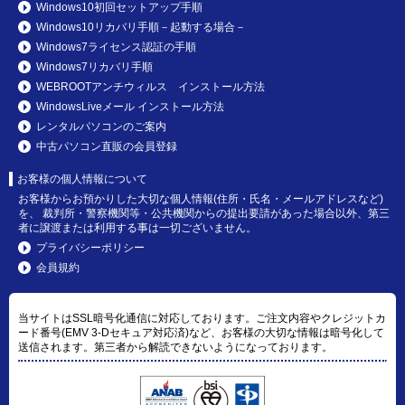
Windows10初回セットアップ手順
Windows10リカバリ手順－起動する場合－
Windows7ライセンス認証の手順
Windows7リカバリ手順
WEBROOTアンチウィルス インストール方法
WindowsLiveメール インストール方法
レンタルパソコンのご案内
中古パソコン直販の会員登録
お客様の個人情報について
お客様からお預かりした大切な個人情報(住所・氏名・メールアドレスなど)
を、 裁判所・警察機関等・公共機関からの提出要請があった場合以外、第三
者に譲渡または利用する事は一切ございません。
プライバシーポリシー
会員規約
当サイトはSSL暗号化通信に対応しております。ご注文内容やクレジットカ
ード番号(EMV 3-Dセキュア対応済)など、お客様の大切な情報は暗号化して
送信されます。第三者から解読できないようになっております。