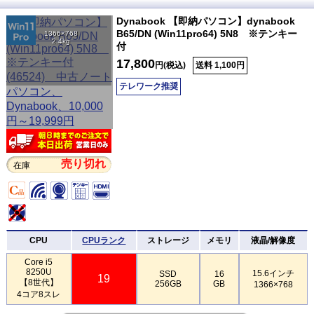
Dynabook 【即納パソコン】dynabook
B65/DN (Win11pro64) 5N8 ※テンキー
1366×768
2.4kg
付
17,800
円(税込)
送料 1,100円
テレワーク推奨
売り切れ
在庫
CPU
CPUランク
ストレージ
メモリ
液晶/解像度
Core i5
8250U
15.6インチ
SSD
16
19
【8世代】
256GB
GB
1366×768
4コア8スレ