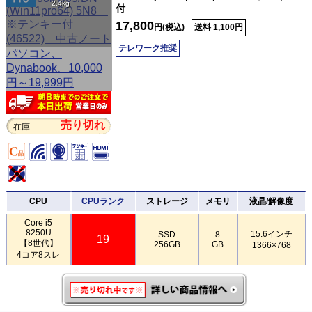
2.4kg
付
17,800
円(税込)
送料 1,100円
テレワーク推奨
売り切れ
在庫
CPU
CPUランク
ストレージ
メモリ
液晶/解像度
Core i5
8250U
15.6インチ
SSD
8
19
【8世代】
256GB
GB
1366×768
4コア8スレ