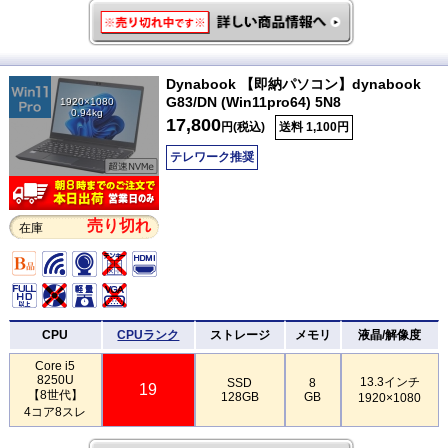
Dynabook 【即納パソコン】dynabook
G83/DN (Win11pro64) 5N8
1920×1080
0.94kg
17,800
円(税込)
送料 1,100円
テレワーク推奨
売り切れ
在庫
CPU
CPUランク
ストレージ
メモリ
液晶/解像度
Core i5
8250U
13.3インチ
SSD
8
19
【8世代】
128GB
GB
1920×1080
4コア8スレ