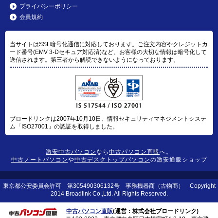
プライバシーポリシー
会員規約
当サイトはSSL暗号化通信に対応しております。ご注文内容やクレジットカ
ード番号(EMV 3-Dセキュア対応済)など、お客様の大切な情報は暗号化して
送信されます。第三者から解読できないようになっております。
ブロードリンクは2007年10月10日、情報セキュリティマネジメントシステ
ム「ISO27001」の認証を取得しました。
激安中古パソコン
なら
中古パソコン直販
へ。
中古ノートパソコン
や
中古デスクトップパソコン
の激安通販ショップ
東京都公安委員会許可 第305490306132号 事務機器商（古物商） Copyright
2014 Broadlink Co.,Ltd. All Rights Reserved.
中古パソコン直販
(運営：株式会社ブロードリンク)