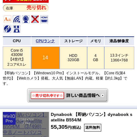
売り切れ
在庫
CPU
CPUランク
ストレージ
メモリ
液晶/解像度
Core i5
4300M
13.3インチ
HDD
4
14
【4世代】
320GB
GB
1366×768
2コア4スレ
【即納パソコン】【Windows10 Pro】インストールモデル。【Core i5(第4
世代)】【Webカメラ】搭載。大人気【無線LAN】内蔵。軽量【約1.3kg】で
す。
Dynabook 【即納パソコン】dynabook s
atellite B554/M
1366×768
2.6kg
55,305
円(税込)
送料無料