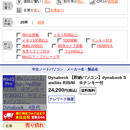
価格が
安い
｜
高い
割引率が
高い
CPUが
高性能
在庫が
多い
在庫あり
20件
｜
40件
Win11搭載
メモリ8GB以上
メモリ16GB以上
SSD搭載
テンキー付き
無線LAN対応
WEBカメラ搭載
HDMI付き
光学ドライブ付き
フルHD以上
Win11アップグレード可
中古ノートパソコン メーカー名・製品名
Dynabook 【即納パソコン】dynabook S
atellite R35/M ※テンキー付
1366×768
2.3kg
24,200
円(税込)
送料無料
テレワーク推奨
売り切れ
在庫