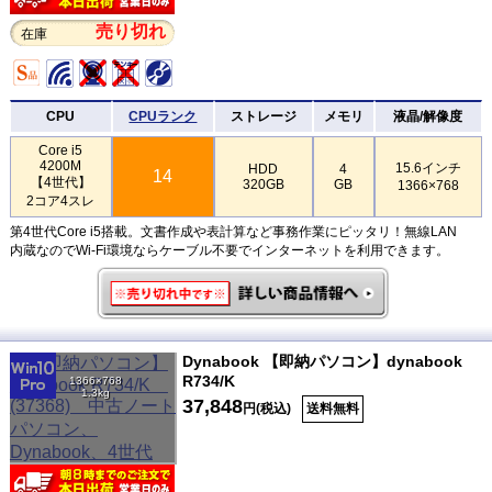
売り切れ
在庫
CPU
CPUランク
ストレージ
メモリ
液晶/解像度
Core i5
4200M
15.6インチ
HDD
4
14
【4世代】
320GB
GB
1366×768
2コア4スレ
第4世代Core i5搭載。文書作成や表計算など事務作業にピッタリ！無線LAN
内蔵なのでWi-Fi環境ならケーブル不要でインターネットを利用できます。
Dynabook 【即納パソコン】dynabook
R734/K
1366×768
1.3kg
37,848
円(税込)
送料無料