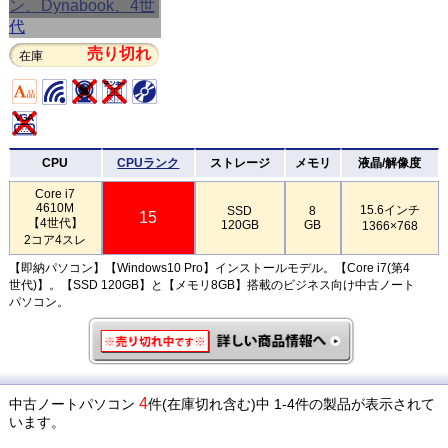
売り切れ
在庫
CPU
CPUランク
ストレージ
メモリ
液晶/解像度
Core i7
4610M
15.6インチ
SSD
8
15
【4世代】
120GB
GB
1366×768
2コア4スレ
【即納パソコン】【Windows10 Pro】インストールモデル。【Core i7(第4
世代)】。【SSD 120GB】と【メモリ8GB】搭載のビジネス向け中古ノート
パソコン。
4
中古ノートパソコン
件(在庫切れ含む)中 1-4件の製品が表示されて
います。