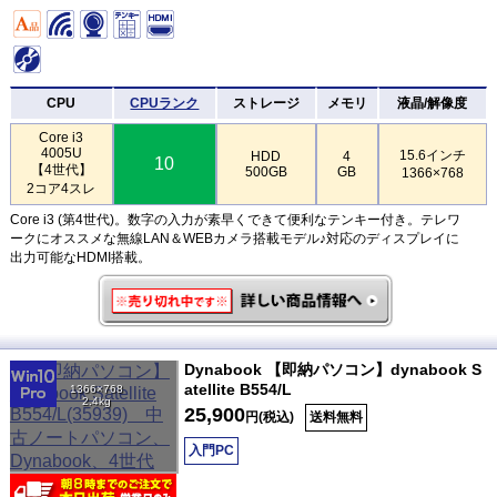
CPU
CPUランク
ストレージ
メモリ
液晶/解像度
Core i3
4005U
15.6インチ
HDD
4
10
【4世代】
500GB
GB
1366×768
2コア4スレ
Core i3 (第4世代)。数字の入力が素早くできて便利なテンキー付き。テレワ
ークにオススメな無線LAN＆WEBカメラ搭載モデル♪対応のディスプレイに
出力可能なHDMI搭載。
Dynabook 【即納パソコン】dynabook S
atellite B554/L
1366×768
2.4kg
25,900
円(税込)
送料無料
入門PC