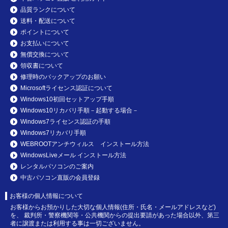
品質ランクについて
送料・配送について
ポイントについて
お支払いについて
無償交換について
領収書について
修理時のバックアップのお願い
Microsoftライセンス認証について
Windows10初回セットアップ手順
Windows10リカバリ手順－起動する場合－
Windows7ライセンス認証の手順
Windows7リカバリ手順
WEBROOTアンチウィルス インストール方法
WindowsLiveメール インストール方法
レンタルパソコンのご案内
中古パソコン直販の会員登録
お客様の個人情報について
お客様からお預かりした大切な個人情報(住所・氏名・メールアドレスなど)
を、 裁判所・警察機関等・公共機関からの提出要請があった場合以外、第三
者に譲渡または利用する事は一切ございません。