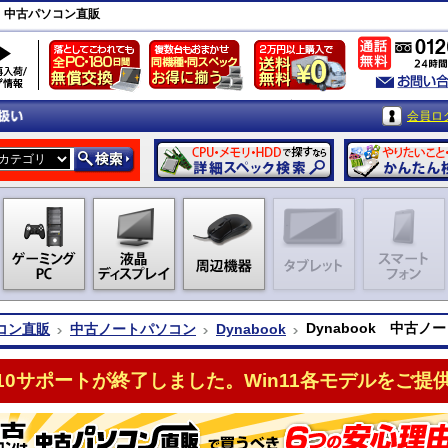
ソコン｜中古パソコン直販
会員ロ
Dynabook 中古ノート
コン直販
中古ノートパソコン
Dynabook
n10サポートが終了しました。Win11各モデルをご提