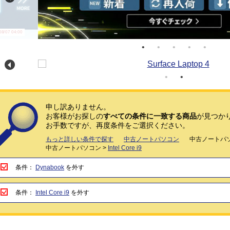
/07 04:00
申し訳ありません。
お客様がお探しの
すべての条件に一致する商品
が見つか
お手数ですが、再度条件をご選択ください。
もっと詳しい条件で探す
中古ノートパソコン
中古ノートパソ
中古ノートパソコン >
Intel Core i9
条件：
Dynabook
を外す
条件：
Intel Core i9
を外す