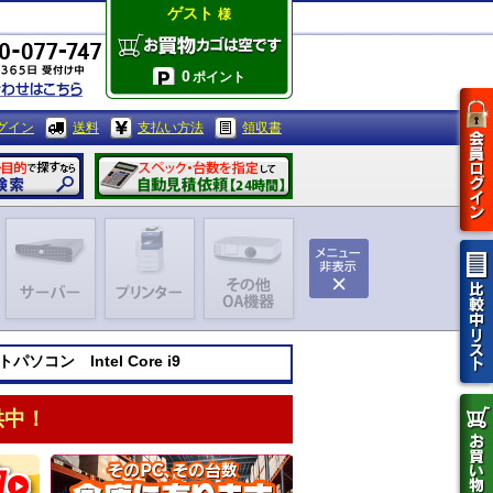
ゲスト
様
0
ポイント
グイン
送料
支払い方法
領収書
パソコン Intel Core i9
供中！