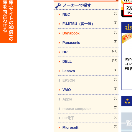
メーカーで探す
(6)
NEC
(2)
FUJITSU（富士通）
(8)
Dynabook
(3)
Panasonic
(27)
HP
Dy
(31)
DELL
コン】
FS 
(6)
Lenovo
※
(0)
EPSON
(2)
VAIO
(0)
Apple
(0)
mouse computer
(0)
LG電子
(8)
Microsoft