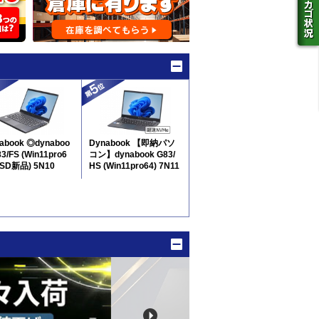
abook ◎dynaboo
Dynabook 【即納パソ
83/FS (Win11pro6
コン】dynabook G83/
SSD新品) 5N10
HS (Win11pro64) 7N11