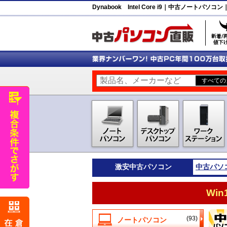
Dynabook Intel Core i9｜中古ノートパ
激安
中古パソコン
中古パソ
Wi
(93)