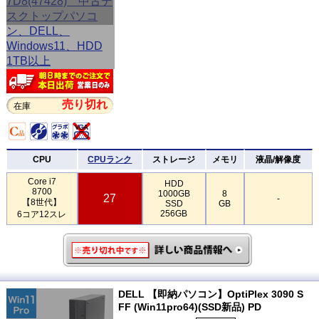
売り切れ
在庫
CPU
CPUランク
ストレージ
メモリ
液晶/解像度
Core i7
HDD
8700
1000GB
8
27
-
【8世代】
SSD
GB
256GB
6コア12スレ
DELL 【即納パソコン】OptiPlex 3090 S
FF (Win11pro64)(SSD新品) PD