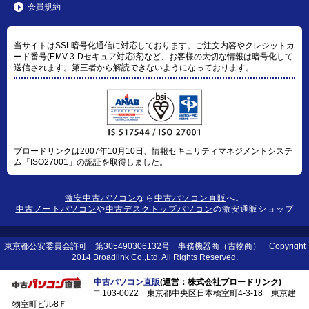
会員規約
当サイトはSSL暗号化通信に対応しております。ご注文内容やクレジットカ
ード番号(EMV 3-Dセキュア対応済)など、お客様の大切な情報は暗号化して
送信されます。第三者から解読できないようになっております。
ブロードリンクは2007年10月10日、情報セキュリティマネジメントシステ
ム「ISO27001」の認証を取得しました。
激安中古パソコン
なら
中古パソコン直販
へ。
中古ノートパソコン
や
中古デスクトップパソコン
の激安通販ショップ
東京都公安委員会許可 第305490306132号 事務機器商（古物商） Copyright
2014 Broadlink Co.,Ltd. All Rights Reserved.
中古パソコン直販
(運営：株式会社ブロードリンク)
〒103-0022 東京都中央区日本橋室町4-3-18 東京建
物室町ビル8Ｆ