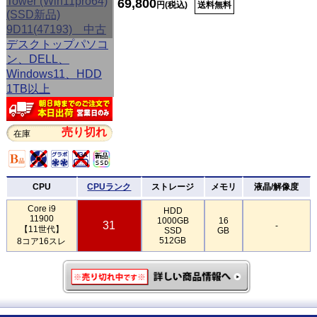
69,800
円(税込)
送料無料
売り切れ
在庫
CPU
CPUランク
ストレージ
メモリ
液晶/解像度
Core i9
HDD
11900
1000GB
16
31
-
【11世代】
SSD
GB
512GB
8コア16スレ