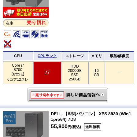
売り切れ
在庫
CPU
CPUランク
ストレージ
メモリ
液晶/解像度
Core i7
HDD
8700
2000GB
16
27
-
【8世代】
SSD
GB
256GB
6コア12スレ
DELL 【即納パソコン】 XPS 8930 (Win1
1pro64) 7D8
55,800
円(税込)
送料無料