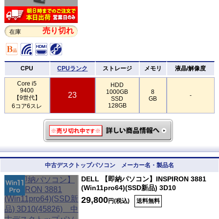
売り切れ
在庫
CPU
CPUランク
ストレージ
メモリ
液晶/解像度
Core i5
HDD
9400
1000GB
8
23
-
【9世代】
SSD
GB
128GB
6コア6スレ
中古デスクトップパソコン メーカー名・製品名
DELL 【即納パソコン】INSPIRON 3881
(Win11pro64)(SSD新品) 3D10
29,800
円(税込)
送料無料