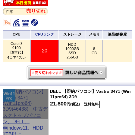
売り切れ
在庫
CPU
CPUランク
ストレージ
メモリ
液晶/解像度
Core i3
HDD
9100
1000GB
8
20
-
【9世代】
SSD
GB
256GB
4コア4スレ
DELL 【即納パソコン】Vostro 3471 (Win
11pro64) 3D9
21,800
円(税込)
送料無料