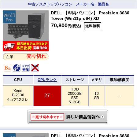
中古デスクトップパソコン メーカー名・製品名
DELL 【即納パソコン】 Precision 3630
Tower (Win11pro64) XD
70,800
円(税込)
送料無料
売り切れ
在庫
CPU
CPUランク
ストレージ
メモリ
液晶/解像度
HDD
Xeon
2000GB
16
E-2136
27
-
SSD
GB
6コア12スレ
512GB
DELL 【即納パソコン】 Precision 3630