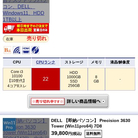
売り切れ
在庫
CPU
CPUランク
ストレージ
メモリ
液晶/解像度
Core i3
HDD
10100
1000GB
8
22
-
【10世代】
SSD
GB
256GB
4コア8スレ
DELL 【即納パソコン】 Precision 3630
Tower (Win11pro64) 7D8
39,800
円(税込)
送料無料