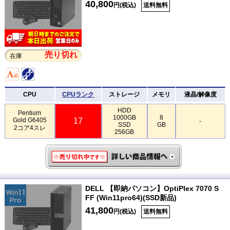
40,800
円(税込)
送料無料
売り切れ
在庫
CPU
CPUランク
ストレージ
メモリ
液晶/解像度
HDD
Pentium
1000GB
8
Gold G6405
17
-
SSD
GB
2コア4スレ
256GB
DELL 【即納パソコン】OptiPlex 7070 S
FF (Win11pro64)(SSD新品)
41,800
円(税込)
送料無料