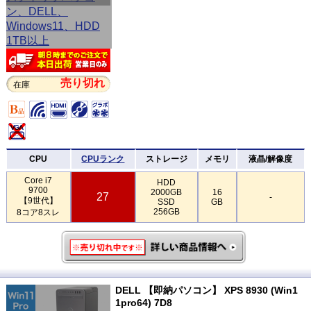
売り切れ
在庫
CPU
CPUランク
ストレージ
メモリ
液晶/解像度
Core i7
HDD
9700
2000GB
16
27
-
【9世代】
SSD
GB
256GB
8コア8スレ
DELL 【即納パソコン】 XPS 8930 (Win1
1pro64) 7D8