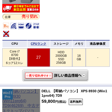
売り切れ
在庫
CPU
CPUランク
ストレージ
メモリ
液晶/解像度
Core i7
HDD
8700
2000GB
16
27
-
【8世代】
SSD
GB
256GB
6コア12スレ
DELL 【即納パソコン】 XPS 8930 (Win1
1pro64) 7D9
59,800
円(税込)
送料無料