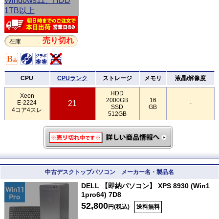
売り切れ
在庫
CPU
CPUランク
ストレージ
メモリ
液晶/解像度
HDD
Xeon
2000GB
16
E-2224
21
-
SSD
GB
4コア4スレ
512GB
中古デスクトップパソコン メーカー名・製品名
DELL 【即納パソコン】 XPS 8930 (Win1
1pro64) 7D8
52,800
円(税込)
送料無料