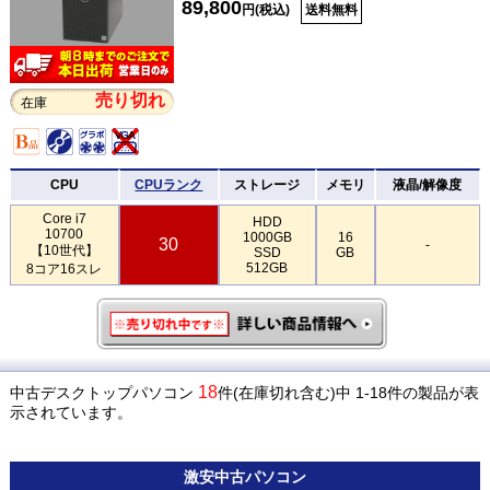
89,800
円(税込)
送料無料
売り切れ
在庫
CPU
CPUランク
ストレージ
メモリ
液晶/解像度
Core i7
HDD
10700
1000GB
16
30
-
【10世代】
SSD
GB
512GB
8コア16スレ
18
中古デスクトップパソコン
件(在庫切れ含む)中 1-18件の製品が表
示されています。
激安
中古パソコン