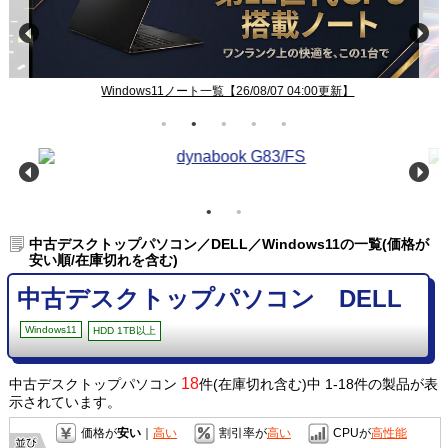
Windows11ノート一覧【26/08/07 04:00更新】
中古デスクトップパソコン／DELL／Windows11の一覧(価格が
安い順/在庫切れを含む)
中古デスクトップパソコン DELL
Windows11
HDD 1TB以上
18
中古デスクトップパソコン
件(在庫切れ含む)中 1-18件の製品が表
示されています。
価格が
安い
｜
高い
割引率が
高い
CPUが
高性能