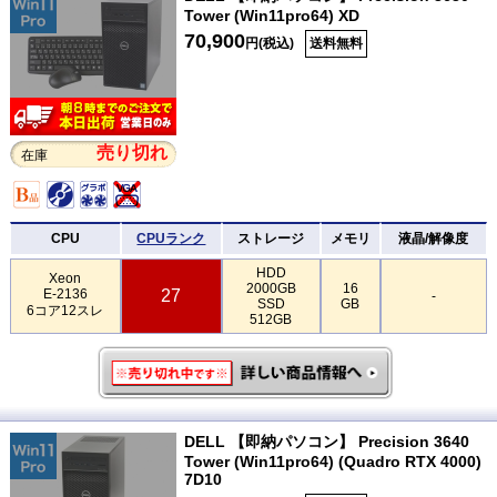
Tower (Win11pro64) XD
70,900
円(税込)
送料無料
売り切れ
在庫
CPU
CPUランク
ストレージ
メモリ
液晶/解像度
HDD
Xeon
2000GB
16
E-2136
27
-
SSD
GB
6コア12スレ
512GB
DELL 【即納パソコン】 Precision 3640
Tower (Win11pro64) (Quadro RTX 4000)
7D10