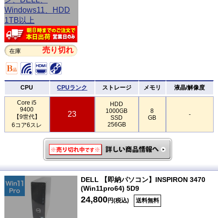
売り切れ
在庫
CPU
CPUランク
ストレージ
メモリ
液晶/解像度
Core i5
HDD
9400
1000GB
8
23
-
【9世代】
SSD
GB
256GB
6コア6スレ
DELL 【即納パソコン】INSPIRON 3470
(Win11pro64) 5D9
24,800
円(税込)
送料無料