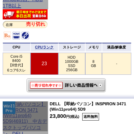
売り切れ
在庫
CPU
CPUランク
ストレージ
メモリ
液晶/解像度
Core i5
HDD
8400
1000GB
8
23
-
【8世代】
SSD
GB
256GB
6コア6スレ
DELL 【即納パソコン】INSPIRON 3471
(Win11pro64) 5D9
23,800
円(税込)
送料無料