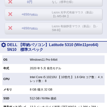
0円
なし（標準仕様）
Lazos 光学式有線マウス（新品）
+650
円(税込)
【L-MS-BK 】
Lazos 有線静音マウス（新品）【L-
+650
円(税込)
SM-B】
DELL 【即納パソコン】Latitude 5310 (Win11pro64)
5N10 標準スペック
OS
Windows11 Pro 64bit
年式
2020 年 5 月 発売モデル
Intel Core i5 10210U 【
10世代 】 1.6 GHz コア数： 4 ス
CPU
レッド数： 8
メモリ
8 GB /最大 32 GB
SSD
512 GB /
NVMe 接続