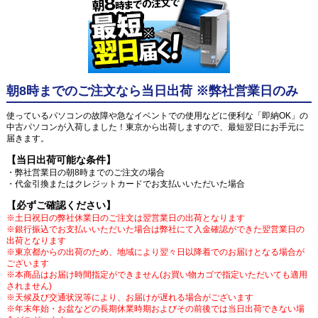
朝8時までのご注文なら当日出荷 ※弊社営業日のみ
使っているパソコンの故障や急なイベントでの使用などに便利な「即納OK」の
中古パソコンが入荷しました！東京から出荷しますので、最短翌日にお手元に
届きます。
【当日出荷可能な条件】
・弊社営業日の朝8時までのご注文の場合
・代金引換またはクレジットカードでお支払いいただいた場合
【必ずご確認ください】
※土日祝日の弊社休業日のご注文は翌営業日の出荷となります
※銀行振込でお支払いいただいた場合は弊社にて入金確認ができた翌営業日の
出荷となります
※東京都からの出荷のため、地域により翌々日以降着でのお届けとなる場合が
ございます
※本商品はお届け時間指定ができません(お買い物カゴで指定いただいても適用
されません)
※天候及び交通状況等により、お届けが遅れる場合がございます
※年末年始・お盆などの長期休業時期およびその前後では当日出荷できない場