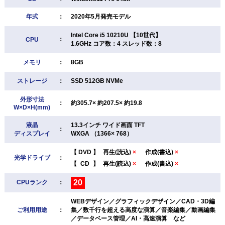
年式
：
2020年5月発売モデル
Intel Core i5 10210U 【10世代】
：
CPU
1.6GHz コア数：4 スレッド数：8
メモリ
：
8GB
ストレージ
：
SSD 512GB NVMe
外形寸法
：
約305.7× 約207.5× 約19.8
W×D×H(mm)
液晶
13.3インチ ワイド画面 TFT
：
ディスプレイ
WXGA （1366× 768）
【
DVD
】
再生(読込)
×
作成(書込)
×
光学ドライブ
：
【
CD
】
再生(読込)
×
作成(書込)
×
20
CPUランク
：
WEBデザイン／グラフィックデザイン／CAD・3D編
ご利用用途
：
集／数千行を超える高度な演算／音楽編集／動画編集
／データベース管理／AI・高速演算 など