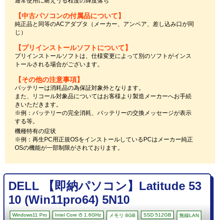
通常使用に耐えうる程度の輝度落ち
【中古パソコンの付属品について】
純正品と同等のACアダプタ（メーカー、アンペア、差し込み口が同
じ）
【プリインストールソフトについて】
プリインストールソフトは、仕様変更によって別のソフトがインス
トールされる場合がございます。
【その他の注意事項】
バッテリーは消耗品の為保証対象外となります。
また、リコール対象品についてはお客様より製造メーカーへお手続
きいただきます。
※例：バッテリーの完全消耗、バッテリーの交換メッセージが表示
する等。
機種特有の症状
※例：再生PC用正規OSをインストールしているPCはメーカー純正
OSの機能が一部制限がされております。
DELL 【即納パソコン】Latitude 53
10 (Win11pro64) 5N10
Windows11 Pro
Intel Core i5 1.6GHz
SSD 512GB
メモリ 8GB
無線LAN