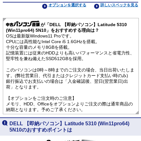
オプションを選択する
詳しいスペックを見る
が「DELL 【即納パソコン】Latitude 5310
(Win11pro64) 5N10」をおすすめする理由は？
OSは最新版Windows11 Proです。
CPUには高性能なIntel Core i5 1.6GHzを搭載。
十分な容量のメモリ8GBを搭載。
記憶装置には従来のHDDよりも高いパフォーマンスと省電力性、
堅牢性を兼ね備えたSSD512GBを採用。
このパソコンは0時～8時までのご注文の場合、当日出荷いたしま
す。(弊社営業日、代引またはクレジットカード支払い時のみ)
銀行振込でお支払いの場合は「入金確認後、翌日(翌営業日)出
荷」となります。
【オプションをご注文時のご注意】
メモリ、HDD、Officeをオプションよりご注文の際は通常商品の
納期となります。予めご了承ください。
DELL 【即納パソコン】Latitude 5310 (Win11pro64)
5N10のおすすめポイントは