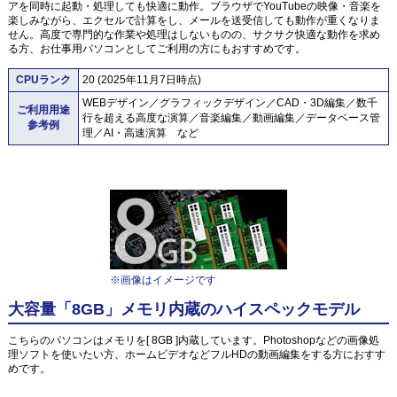
アを同時に起動・処理しても快適に動作。ブラウザでYouTubeの映像・音楽を
楽しみながら、エクセルで計算をし、メールを送受信しても動作が重くなりま
せん。高度で専門的な作業や処理はしないものの、サクサク快適な動作を求め
る方、お仕事用パソコンとしてご利用の方にもおすすめです。
CPUランク
20 (2025年11月7日時点)
WEBデザイン／グラフィックデザイン／CAD・3D編集／数千
ご利用用途
行を超える高度な演算／音楽編集／動画編集／データベース管
参考例
理／AI・高速演算 など
※画像はイメージです
大容量「8GB」メモリ内蔵のハイスペックモデル
こちらのパソコンはメモリを[ 8GB ]内蔵しています。Photoshopなどの画像処
理ソフトを使いたい方、ホームビデオなどフルHDの動画編集をする方におすす
めです。