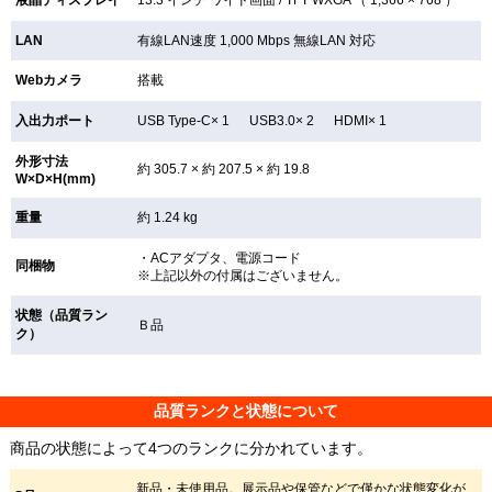
液晶ディスプレイ
13.3 インチ
ワイド画面 /
TFT
WXGA （ 1,366 × 768 ）
LAN
有線LAN速度 1,000 Mbps 無線LAN
対応
Webカメラ
搭載
入出力ポート
USB Type-C× 1 USB3.0× 2 HDMI× 1
外形寸法
約 305.7 × 約 207.5 × 約 19.8
W×D×H(mm)
重量
約 1.24 kg
・ACアダプタ、電源コード
同梱物
※上記以外の付属はございません。
状態（品質ラン
Ｂ品
ク）
品質ランクと状態について
商品の状態によって4つのランクに分かれています。
新品・未使用品。展示品や保管などで僅かな状態変化が