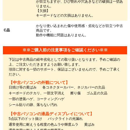
が目立ちますが、ひび割れや穴あきなどの破損は一切あ
りません。
【欠損】
キーボードなどの欠損はありません。
かなり使い込まれた傷や使用感・劣化などが目立つ中古
C品
商品です。
動作や機能に問題はありません。
※※ご購入前の注意事項をご確認ください※※
下記は中古商品の経年劣化としての取り扱いとなります。予めご確認の
上、ご注文いただきますようお願い致します。
項目に対する一切のサポート、保証はございませんので、予めご了承く
ださい。
【中古パソコンの外観について】
日焼け等の黄ばみ
各コネクターカバー、ネジカバーの欠品
キーボードのテカリ、一部文字消え
擦り傷
ゴム足の欠品
一部の塗装ハゲ、コーティングハゲ
シール貼りの跡、落ちない汚れ
【中古パソコンの液晶ディスプレイについて】
5点以下のドット抜け
バックライトの光漏れ
通常使用に耐えうる程度の色ムラや輝度ムラ
黄ばみ