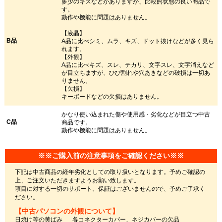
多少のキズなどがありますが、比較的状態の良い商品で
す。
動作や機能に問題はありません。
【液晶】
B品
A品に比べシミ、ムラ、キズ、ドット抜けなどが多く見ら
れます。
【外観】
A品に比べキズ、スレ、テカリ、文字スレ、文字消えなど
が目立ちますが、ひび割れや穴あきなどの破損は一切あ
りません。
【欠損】
キーボードなどの欠損はありません。
かなり使い込まれた傷や使用感・劣化などが目立つ中古
C品
商品です。
動作や機能に問題はありません。
※※ご購入前の注意事項をご確認ください※※
下記は中古商品の経年劣化としての取り扱いとなります。予めご確認の
上、ご注文いただきますようお願い致します。
項目に対する一切のサポート、保証はございませんので、予めご了承く
ださい。
【中古パソコンの外観について】
日焼け等の黄ばみ
各コネクターカバー、ネジカバーの欠品