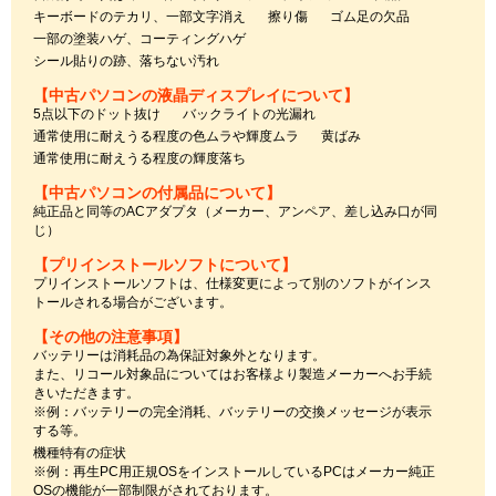
キーボードのテカリ、一部文字消え
擦り傷
ゴム足の欠品
一部の塗装ハゲ、コーティングハゲ
シール貼りの跡、落ちない汚れ
【中古パソコンの液晶ディスプレイについて】
5点以下のドット抜け
バックライトの光漏れ
通常使用に耐えうる程度の色ムラや輝度ムラ
黄ばみ
通常使用に耐えうる程度の輝度落ち
【中古パソコンの付属品について】
純正品と同等のACアダプタ（メーカー、アンペア、差し込み口が同
じ）
【プリインストールソフトについて】
プリインストールソフトは、仕様変更によって別のソフトがインス
トールされる場合がございます。
【その他の注意事項】
バッテリーは消耗品の為保証対象外となります。
また、リコール対象品についてはお客様より製造メーカーへお手続
きいただきます。
※例：バッテリーの完全消耗、バッテリーの交換メッセージが表示
する等。
機種特有の症状
※例：再生PC用正規OSをインストールしているPCはメーカー純正
OSの機能が一部制限がされております。