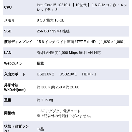
Intel Core i5 10210U 【
10世代 】 1.6 GHz コア数： 4 ス
CPU
レッド数： 8
メモリ
8 GB /最大 16 GB
SSD
256 GB /
NVMe 接続
液晶ディスプレイ
15.6 インチ
ワイド画面 /
TFT
Full HD （ 1,920 × 1,080 ）
LAN
有線LAN速度 1,000 Mbps 無線LAN
対応
Webカメラ
搭載
入出力ポート
USB3.0× 2 USB2.0× 1 HDMI× 1
外形寸法
約 380 × 約 258 × 約 20.66
W×D×H(mm)
重量
約 2.19 kg
・ACアダプタ、電源コード
同梱物
※上記以外の付属はございません。
状態（品質ラン
Ｂ品
ク）