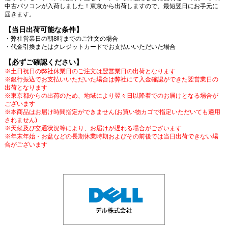
中古パソコンが入荷しました！東京から出荷しますので、最短翌日にお手元に
届きます。
【当日出荷可能な条件】
・弊社営業日の朝8時までのご注文の場合
・代金引換またはクレジットカードでお支払いいただいた場合
【必ずご確認ください】
※土日祝日の弊社休業日のご注文は翌営業日の出荷となります
※銀行振込でお支払いいただいた場合は弊社にて入金確認ができた翌営業日の
出荷となります
※東京都からの出荷のため、地域により翌々日以降着でのお届けとなる場合が
ございます
※本商品はお届け時間指定ができません(お買い物カゴで指定いただいても適用
されません)
※天候及び交通状況等により、お届けが遅れる場合がございます
※年末年始・お盆などの長期休業時期およびその前後では当日出荷できない場
合がございます