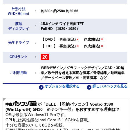
外形寸法
：
約380× 約258× 約20.66
W×D×H(mm)
液晶
15.6インチ ワイド画面 TFT
：
ディスプレイ
Full HD （1920× 1080）
【
DVD
】
再生(読込)
×
作成(書込)
×
光学ドライブ
：
【
CD
】
再生(読込)
×
作成(書込)
×
20
CPUランク
：
WEBデザイン／グラフィックデザイン／CAD・3D編
ご利用用途
：
集／数千行を超える高度な演算／音楽編集／動画編集
／データベース管理／AI・高速演算 など
オプションを選択する
詳しいスペックを見る
が「DELL 【即納パソコン】Vostro 3590
(Win11pro64) 5N10 ※テンキー付」をおすすめする理由は？
OSは最新版Windows11 Proです。
CPUには高性能なIntel Core i5 1.6GHzを搭載。
十分な容量のメモリ8GBを搭載。