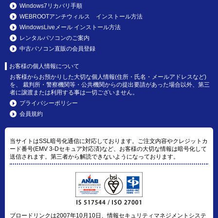
Windows7リカバリ手順
WEBROOTアンチウィルス インストール方法
WindowsLiveメール インストール方法
レンタルパソコンのご案内
中古パソコン直販の会員登録
お客様の個人情報について
お客様からお預かりした大切な個人情報(住所・氏名・メールアドレスなど)
を、 裁判所・警察機関等・公共機関からの提出要請があった場合以外、第三
者に譲渡または利用する事は一切ございません。
プライバシーポリシー
会員規約
当サイトはSSL暗号化通信に対応しております。ご注文内容やクレジットカ
ード番号(EMV 3-Dセキュア対応済)など、お客様の大切な情報は暗号化して
送信されます。第三者から解読できないようになっております。
ブロードリンクは2007年10月10日、情報セキュリティマネジメントシステ