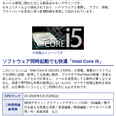
モバイル環境に慣れた方にも馴染みやすいデザインです。
セキュリティもより強化されており、ハードウェアと連携し、アプリ、情報、
プライバシーを安全に保つ多層防御を実装して設計されています。
※画像はイメージです
ソフトウェア同時起動でも快適「Intel Core i5」
このパソコンには「Intel Core i5 10210U 1.6GHz」が搭載。複数のソフトウェ
アを同時に起動・処理しても快適に動作。ブラウザでYouTubeの映像・音楽を
楽しみながら、エクセルで計算をし、メールを送受信しても動作が重くなりま
せん。高度で専門的な作業や処理はしないものの、サクサク快適な動作を求め
る方、お仕事用パソコンとしてご利用の方にもおすすめです。
CPUランク
20 (2026年5月15日時点)
WEBデザイン／グラフィックデザイン／CAD・3D編集／数千
ご利用用途
行を超える高度な演算／音楽編集／動画編集／データベース管
参考例
理／AI・高速演算 など