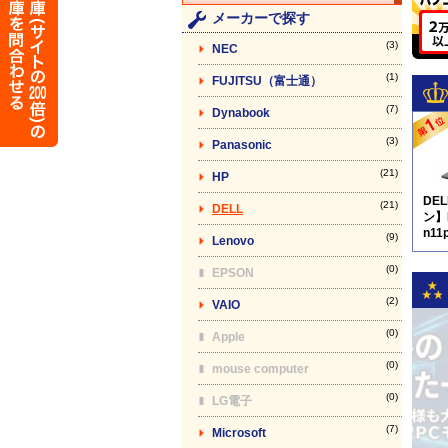
メーカーで探す
(3)
NEC
(1)
FUJITSU（富士通）
(7)
Dynabook
(3)
Panasonic
(21)
HP
DE
(21)
DELL
ン】L
n11
(9)
Lenovo
(0)
EPSON
(2)
VAIO
(0)
Apple
(0)
mouse computer
(0)
LG電子
(7)
Microsoft