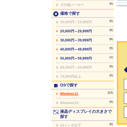
【最終更新】26/08
(0)
その他メーカー
価格で探す
(0)
10,000円～19,999円
(9)
20,000円～29,999円
(8)
30,000円～39,999円
(5)
40,000円～49,999円
(1)
50,000円～59,999円
(0)
60,000円～69,999円
(0)
70,000円以上
OSで探す
(23)
Windows11
(0)
Windows10
液晶ディスプレイの大きさで
探す
(0)
10インチ以下