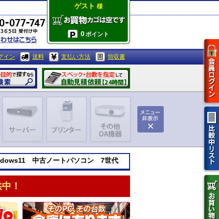
ゲスト
様
0
ポイント
グイン
送料
支払い方法
領収書
indows11 中古ノートパソコン 7世代
供中！