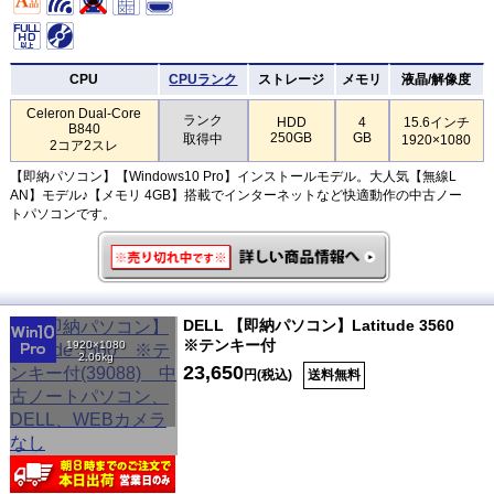
CPU
CPUランク
ストレージ
メモリ
液晶/解像度
Celeron Dual-Core
ランク
HDD
4
15.6インチ
B840
250GB
GB
取得中
1920×1080
2コア2スレ
【即納パソコン】【Windows10 Pro】インストールモデル。大人気【無線L
AN】モデル♪【メモリ 4GB】搭載でインターネットなど快適動作の中古ノー
トパソコンです。
DELL 【即納パソコン】Latitude 3560
※テンキー付
1920×1080
2.06kg
23,650
円(税込)
送料無料