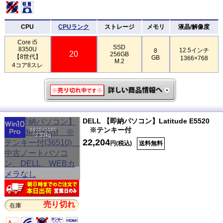
CPU
CPUランク
ストレージ
メモリ
液晶/解像度
Core i5
SSD
8350U
12.5インチ
8
20
256GB
【8世代】
GB
1366×768
M.2
4コア8スレ
DELL 【即納パソコン】Latitude E5520
※テンキー付
1920×1080
2.33kg
22,204
円(税込)
送料無料
売り切れ
在庫