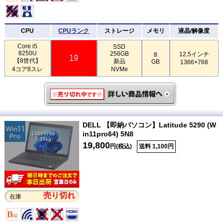
CPU
CPUランク
ストレージ
メモリ
液晶/解像度
Core i5
SSD
8250U
256GB
12.5インチ
8
19
【8世代】
新品
GB
1366×768
4コア8スレ
NVMe
DELL 【即納パソコン】Latitude 5290 (W
in11pro64) 5N8
1366×768
1.36kg
19,800
円(税込)
送料 1,100円
売り切れ
在庫