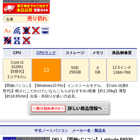
売り切れ
在庫
CPU
CPUランク
ストレージ
メモリ
液晶/解像度
Core i3
6100U
12.5インチ
SSD
4
13
【6世代】
256GB
GB
1366×768
2コア4スレ
【即納パソコン】【Windows10 Pro】インストールモデル。【Core i3(第6
世代)】軽さにこだわりたいならこちらがおすすめ♪軽量【約1.26kg】薄型
【約18.85mm】出張・外回りが多い方必見。
中古ノートパソコン メーカー名・製品名
DELL 【即納パソコン】 Latitude E6530