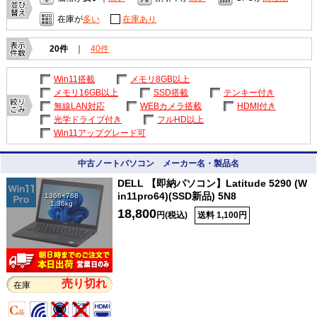
在庫が
多い
在庫あり
20件
｜
40件
Win11搭載
メモリ8GB以上
メモリ16GB以上
SSD搭載
テンキー付き
無線LAN対応
WEBカメラ搭載
HDMI付き
光学ドライブ付き
フルHD以上
Win11アップグレード可
中古ノートパソコン メーカー名・製品名
DELL 【即納パソコン】Latitude 5290 (W
in11pro64)(SSD新品) 5N8
1366×768
1.36kg
18,800
円(税込)
送料 1,100円
売り切れ
在庫