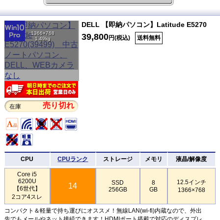
DELL 【即納パソコン】Latitude E5270
1366×768
39,800
円(税込)
送料無料
1.49kg
売り切れ
在庫
CPU
CPUランク
ストレージ
メモリ
液晶/解像度
Core i5
6200U
12.5インチ
SSD
8
14
【6世代】
256GB
GB
1366×768
2コア4スレ
コンパクト＆軽量で持ち運びにオススメ！無線LAN(wi-fi)内蔵なので、外出
先でもメールやネット接続できます！HDMIポート搭載で対応のディスプレ