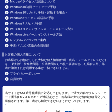
Microsoftライセンス認証について
Windows10初回セットアップ手順
Windows10リカバリ手順－起動する場合－
Windows7ライセンス認証の手順
Windows7リカバリ手順
WEBROOTアンチウィルス インストール方法
WindowsLiveメール インストール方法
レンタルパソコンのご案内
中古パソコン直販の会員登録
お客様の個人情報について
お客様からお預かりした大切な個人情報(住所・氏名・メールアドレスなど)
を、 裁判所・警察機関等・公共機関からの提出要請があった場合以外、第三
者に譲渡または利用する事は一切ございません。
プライバシーポリシー
会員規約
当サイトはSSL暗号化通信に対応しております。ご注文内容やクレジットカ
ード番号(EMV 3-Dセキュア対応済)など、お客様の大切な情報は暗号化して
送信されます。第三者から解読できないようになっております。