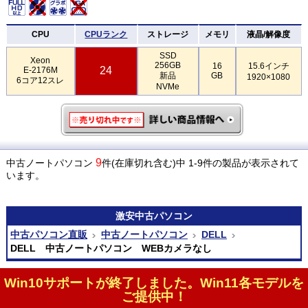
CPU
CPUランク
ストレージ
メモリ
液晶/解像度
SSD
Xeon
256GB
16
15.6インチ
24
E-2176M
新品
GB
1920×1080
6コア12スレ
NVMe
9
中古ノートパソコン
件(在庫切れ含む)中 1-9件の製品が表示されて
います。
激安
中古パソコン
中古パソコン直販
中古ノートパソコン
DELL
DELL 中古ノートパソコン WEBカメラなし
Win10サポートが終了しました。Win11各モデルを
ご提供中！