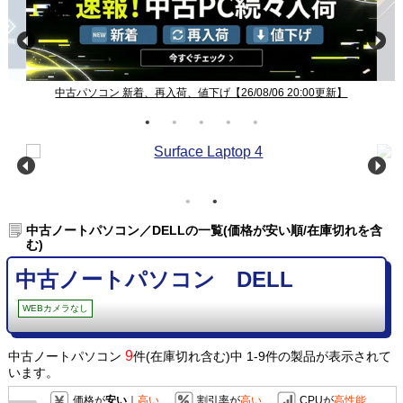
中古パソコン 新着、再入荷、値下げ【26/08/06 20:00更新】
中古ノートパソコン／DELLの一覧(価格が安い順/在庫切れを含
む)
中古ノートパソコン DELL
WEBカメラなし
9
中古ノートパソコン
件(在庫切れ含む)中 1-9件の製品が表示されて
います。
価格が
安い
｜
高い
割引率が
高い
CPUが
高性能