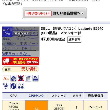
イに出力可能！
DELL 【即納パソコン】Latitude E5540
(SSD新品) ※テンキー付
1920×1080
2.42kg
47,800
円(税込)
送料無料
売り切れ
在庫
CPU
CPUランク
ストレージ
メモリ
液晶/解像度
Core i7
SSD
4600U
15.6インチ
8
14
256GB