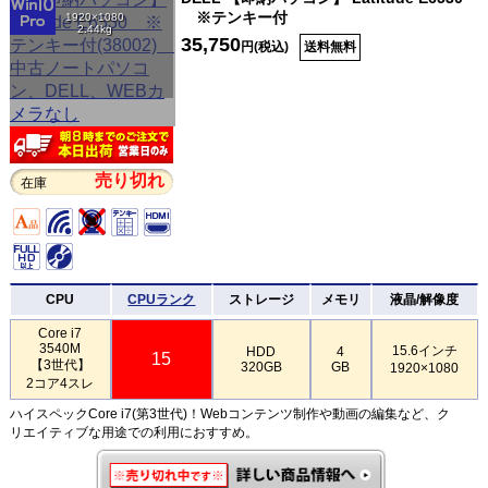
※テンキー付
1920×1080
2.44kg
35,750
円(税込)
送料無料
売り切れ
在庫
CPU
CPUランク
ストレージ
メモリ
液晶/解像度
Core i7
3540M
15.6インチ
HDD
4
15
【3世代】
320GB
GB
1920×1080
2コア4スレ
ハイスペックCore i7(第3世代)！Webコンテンツ制作や動画の編集など、ク
リエイティブな用途での利用におすすめ。