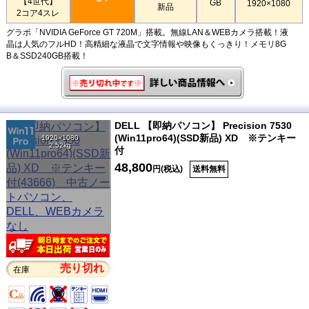
【4世代】
GB
1920×1080
新品
2コア4スレ
グラボ「NVIDIA GeForce GT 720M」搭載。無線LAN＆WEBカメラ搭載！液
晶は人気のフルHD！高精細な液晶で文字情報や映像もくっきり！メモリ8G
B＆SSD240GB搭載！
DELL 【即納パソコン】 Precision 7530
(Win11pro64)(SSD新品) XD ※テンキー
1920×1080
2.52kg
付
48,800
円(税込)
送料無料
売り切れ
在庫