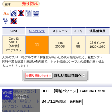
売り切れ
在庫
CPU
CPUランク
ストレージ
メモリ
液晶/解像度
Core i3
5015U
15.6インチ
HDD
4
11
【5世代】
250GB
GB
1920×1080
2コア4スレ
人気のフルHDモデルです！解像度が高いため表示領域が広く、複数ソフト
同時作業も快適！無線LAN内蔵で、ネット接続にケーブルの必要が無く机上
もスッキリします！
DELL 【即納パソコン】Latitude E7270
1366×768
1.26kg
34,711
円(税込)
送料無料