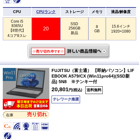
CPU
CPUランク
ストレージ
メモリ
液晶/解像度
Core i5
SSD
8365U
15.6インチ
8
20
256GB
【8世代】
GB
1920×1080
新品
4コア8スレ
FUJITSU（富士通） 【即納パソコン】LIF
EBOOK A579/CX (Win11pro64)(SSD新
1366×768
2.05kg
品) 5N8 ※テンキー付
20,801
円(税込)
送料無料
テレワーク推奨
売り切れ
在庫