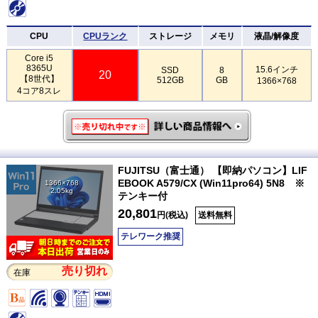
CPU
CPUランク
ストレージ
メモリ
液晶/解像度
Core i5
8365U
15.6インチ
SSD
8
20
【8世代】
512GB
GB
1366×768
4コア8スレ
FUJITSU（富士通） 【即納パソコン】LIF
EBOOK A579/CX (Win11pro64) 5N8 ※
1366×768
2.05kg
テンキー付
20,801
円(税込)
送料無料
テレワーク推奨
売り切れ
在庫