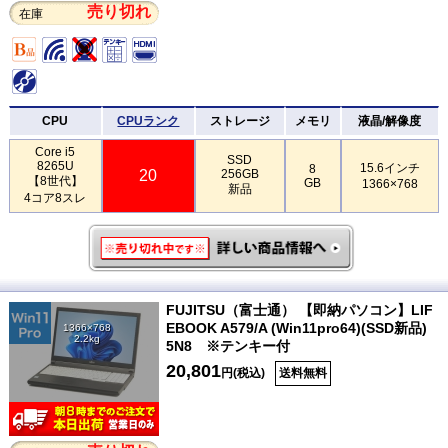
売り切れ
在庫
CPU
CPUランク
ストレージ
メモリ
液晶/解像度
Core i5
SSD
8265U
15.6インチ
8
20
256GB
【8世代】
GB
1366×768
新品
4コア8スレ
FUJITSU（富士通） 【即納パソコン】LIF
EBOOK A579/A (Win11pro64)(SSD新品)
1366×768
2.2kg
5N8 ※テンキー付
20,801
円(税込)
送料無料