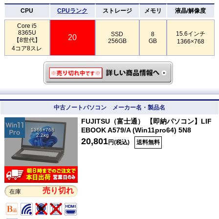
CPU
CPUランク
ストレージ
メモリ
液晶/解像度
Core i5
8365U
15.6インチ
SSD
8
20
【8世代】
256GB
GB
1366×768
4コア8スレ
中古ノートパソコン メーカー名・製品名
FUJITSU（富士通） 【即納パソコン】LIF
EBOOK A579/A (Win11pro64) 5N8
1366×768
2.2kg
20,801
円(税込)
送料無料
売り切れ
在庫