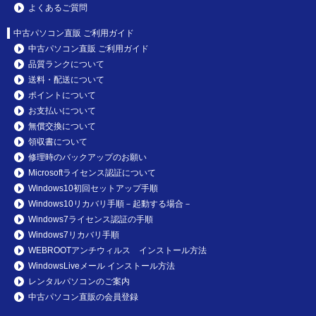
よくあるご質問
中古パソコン直販 ご利用ガイド
中古パソコン直販 ご利用ガイド
品質ランクについて
送料・配送について
ポイントについて
お支払いについて
無償交換について
領収書について
修理時のバックアップのお願い
Microsoftライセンス認証について
Windows10初回セットアップ手順
Windows10リカバリ手順－起動する場合－
Windows7ライセンス認証の手順
Windows7リカバリ手順
WEBROOTアンチウィルス インストール方法
WindowsLiveメール インストール方法
レンタルパソコンのご案内
中古パソコン直販の会員登録