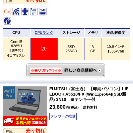
売り切れ
在庫
CPU
CPUランク
ストレージ
メモリ
液晶/解像度
Core i5
8265U
15.6インチ
SSD
8
20
【8世代】
256GB
GB
1366×768
4コア8スレ
FUJITSU（富士通） 【即納パソコン】LIF
EBOOK A5510/FX (Win11pro64)(SSD新
1366×768
2.05kg
品) 3N10 ※テンキー付
23,800
円(税込)
送料無料
テレワーク推奨
売り切れ
在庫