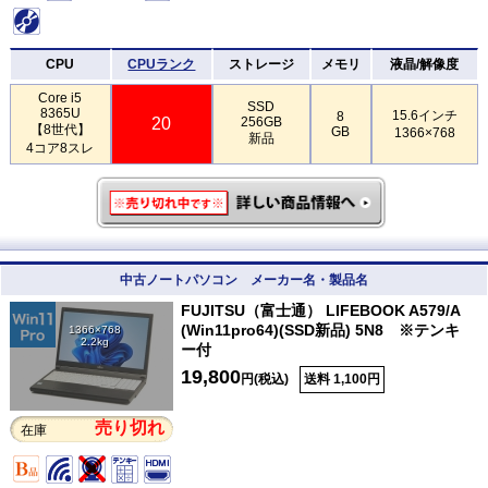
CPU
CPUランク
ストレージ
メモリ
液晶/解像度
Core i5
SSD
8365U
15.6インチ
8
20
256GB
【8世代】
GB
1366×768
新品
4コア8スレ
中古ノートパソコン メーカー名・製品名
FUJITSU（富士通） LIFEBOOK A579/A
(Win11pro64)(SSD新品) 5N8 ※テンキ
1366×768
2.2kg
ー付
19,800
円(税込)
送料 1,100円
売り切れ
在庫