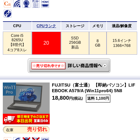
CPU
CPUランク
ストレージ
メモリ
液晶/解像度
Core i5
SSD
8265U
15.6インチ
8
20
256GB
【8世代】
GB
1366×768
新品
4コア8スレ
FUJITSU（富士通） 【即納パソコン】LIF
EBOOK A579/A (Win11pro64) 5N8
1366×768
2.2kg
18,800
円(税込)
送料 1,100円
売り切れ
在庫