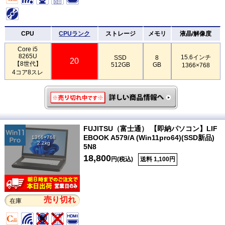
CPU
CPUランク
ストレージ
メモリ
液晶/解像度
Core i5
8265U
15.6インチ
SSD
8
20
【8世代】
512GB
GB
1366×768
4コア8スレ
FUJITSU（富士通） 【即納パソコン】LIF
EBOOK A579/A (Win11pro64)(SSD新品)
1366×768
2.2kg
5N8
18,800
円(税込)
送料 1,100円
売り切れ
在庫