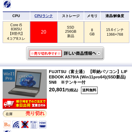
CPU
CPUランク
ストレージ
メモリ
液晶/解像度
Core i5
SSD
8365U
15.6インチ
8
20
256GB
【8世代】
GB
1366×768
新品
4コア8スレ
FUJITSU（富士通） 【即納パソコン】LIF
EBOOK A579/A (Win11pro64)(SSD新品)
1366×768
2.2kg
5N8 ※テンキー付
20,801
円(税込)
送料無料
売り切れ
在庫