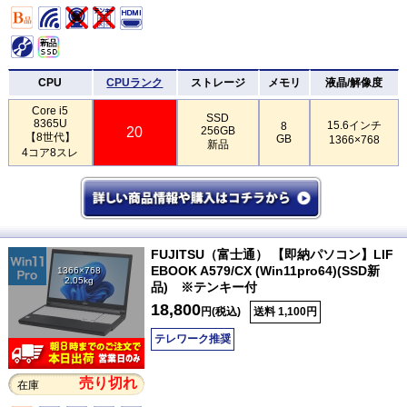
CPU
CPUランク
ストレージ
メモリ
液晶/解像度
Core i5
SSD
8365U
15.6インチ
8
20
256GB
【8世代】
GB
1366×768
新品
4コア8スレ
FUJITSU（富士通） 【即納パソコン】LIF
EBOOK A579/CX (Win11pro64)(SSD新
1366×768
2.05kg
品) ※テンキー付
18,800
円(税込)
送料 1,100円
テレワーク推奨
売り切れ
在庫