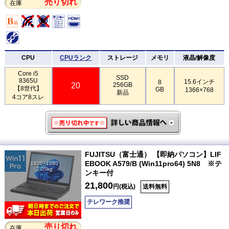
売り切れ
在庫
CPU
CPUランク
ストレージ
メモリ
液晶/解像度
Core i5
SSD
8365U
15.6インチ
8
20
256GB
【8世代】
GB
1366×768
新品
4コア8スレ
FUJITSU（富士通） 【即納パソコン】LIF
EBOOK A579/B (Win11pro64) 5N8 ※テ
1920×1080
2.05kg
ンキー付
21,800
円(税込)
送料無料
テレワーク推奨
売り切れ
在庫