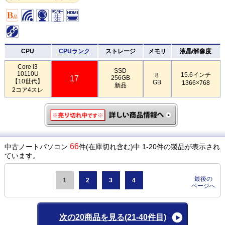
CPU
CPUランク
ストレージ
メモリ
液晶/解像度
Core i3
SSD
10110U
15.6インチ
8
17
256GB
【10世代】
GB
1366×768
新品
2コア4スレ
66
中古ノートパソコン
件(在庫切れ含む)中 1-20件の製品が表示され
ています。
最後の
1
2
3
4
ページへ
次の20商品を見る
(21-40件目)