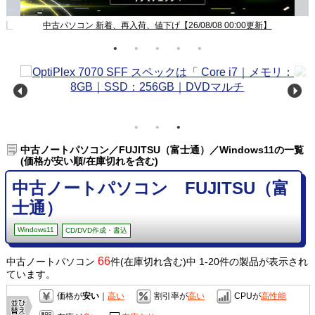
新】
中古パソコン 新着、再入荷、値下げ【26/08/08 00:00更新】
中古ノートパソコン／FUJITSU（富士通）／Windows11の一覧
(価格が安い順/在庫切れを含む)
中古ノートパソコン FUJITSU（富
士通）
Windows11
CD/DVD作成・書込
66
中古ノートパソコン
件(在庫切れ含む)中 1-20件の製品が表示され
ています。
価格が
安い
｜
高い
割引率が
高い
CPUが
高性能