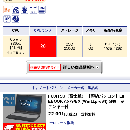
CPU
CPUランク
ストレージ
メモリ
液晶/解像度
Core i5
8365U
15.6インチ
SSD
8
20
【8世代】
256GB
GB
1920×1080
4コア8スレ
中古ノートパソコン メーカー名・製品名
FUJITSU（富士通） 【即納パソコン】LIF
EBOOK A579/BX (Win11pro64) 5N8 ※
1366×768
2.05kg
テンキー付
22,001
円(税込)
送料無料
テレワーク推奨