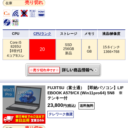
売り切れ
在庫
CPU
CPUランク
ストレージ
メモリ
液晶/解像度
Core i5
SSD
8265U
15.6インチ
8
20
256GB
【8世代】
GB
1366×768
新品
4コア8スレ
FUJITSU（富士通） 【即納パソコン】LIF
EBOOK A579/CX (Win11pro64) 5N8 ※
1366×768
2.05kg
テンキー付
23,800
円(税込)
送料無料
テレワーク推奨