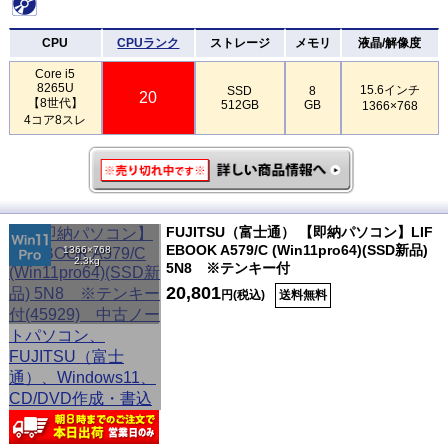
CPU
CPUランク
ストレージ
メモリ
液晶/解像度
Core i5
8265U
15.6インチ
SSD
8
20
【8世代】
512GB
GB
1366×768
4コア8スレ
FUJITSU（富士通） 【即納パソコン】LIF
EBOOK A579/C (Win11pro64)(SSD新品)
1366×768
2.3kg
5N8 ※テンキー付
20,801
円(税込)
送料無料