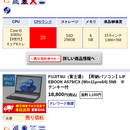
CPU
CPUランク
ストレージ
メモリ
液晶/解像度
Core i5
8365U
15.6インチ
SSD
8
20
【8世代】
256GB
GB
1366×768
4コア8スレ
FUJITSU（富士通） 【即納パソコン】LIF
EBOOK A579/CX (Win11pro64) 5N8 ※
1366×768
2.05kg
テンキー付
18,800
円(税込)
送料 1,100円
テレワーク推奨
売り切れ
在庫