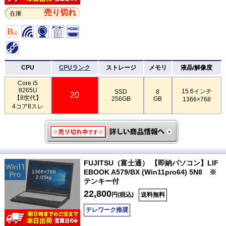
売り切れ
在庫
CPU
CPUランク
ストレージ
メモリ
液晶/解像度
Core i5
8265U
15.6インチ
SSD
8
20
【8世代】
256GB
GB
1366×768
4コア8スレ
FUJITSU（富士通） 【即納パソコン】LIF
EBOOK A579/BX (Win11pro64) 5N8 ※
1366×768
2.05kg
テンキー付
22,800
円(税込)
送料無料
テレワーク推奨