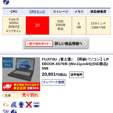
CPU
CPUランク
ストレージ
メモリ
液晶/解像度
Core i5
SSD
8265U
15.6インチ
8
20
256GB
【8世代】
GB
1366×768
新品
4コア8スレ
FUJITSU（富士通） 【即納パソコン】LIF
EBOOK A579/B (Win11pro64)(SSD新品)
1920×1080
2.05kg
5N8
20,801
円(税込)
送料無料
テレワーク推奨
売り切れ
在庫