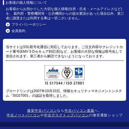
お客様の個人情報について
お客様からお預かりした大切な個人情報(住所・氏名・メールアドレスなど)
を、 裁判所・警察機関等・公共機関からの提出要請があった場合以外、第三
者に譲渡または利用する事は一切ございません。
プライバシーポリシー
会員規約
当サイトはSSL暗号化通信に対応しております。ご注文内容やクレジットカ
ード番号(EMV 3-Dセキュア対応済)など、お客様の大切な情報は暗号化して
送信されます。第三者から解読できないようになっております。
ブロードリンクは2007年10月10日、情報セキュリティマネジメントシステ
ム「ISO27001」の認証を取得しました。
激安中古パソコン
なら
中古パソコン直販
へ。
中古ノートパソコン
や
中古デスクトップパソコン
の激安通販ショップ