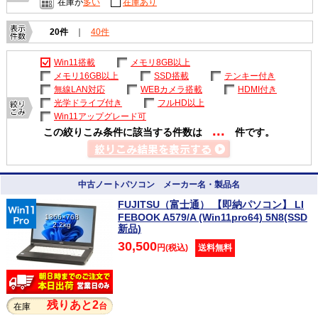
在庫が
多い
在庫あり
20件
｜
40件
Win11搭載
メモリ8GB以上
メモリ16GB以上
SSD搭載
テンキー付き
無線LAN対応
WEBカメラ搭載
HDMI付き
光学ドライブ付き
フルHD以上
Win11アップグレード可
...
この絞りこみ条件に該当する件数は
件です。
中古ノートパソコン メーカー名・製品名
FUJITSU（富士通） 【即納パソコン】 LI
FEBOOK A579/A (Win11pro64) 5N8(SSD
1366×768
2.2kg
新品)
30,500
円(税込)
送料無料
残りあと2
台
在庫