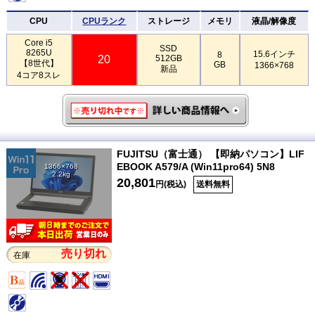
CPU
CPUランク
ストレージ
メモリ
液晶/解像度
Core i5
SSD
8265U
15.6インチ
8
20
512GB
【8世代】
GB
1366×768
新品
4コア8スレ
FUJITSU（富士通） 【即納パソコン】LIF
EBOOK A579/A (Win11pro64) 5N8
1366×768
2.2kg
20,801
円(税込)
送料無料
売り切れ
在庫