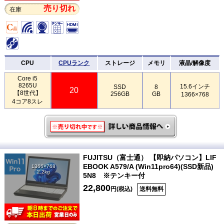
売り切れ
在庫
CPU
CPUランク
ストレージ
メモリ
液晶/解像度
Core i5
8265U
15.6インチ
SSD
8
20
【8世代】
256GB
GB
1366×768
4コア8スレ
FUJITSU（富士通） 【即納パソコン】LIF
EBOOK A579/A (Win11pro64)(SSD新品)
1366×768
2.2kg
5N8 ※テンキー付
22,800
円(税込)
送料無料