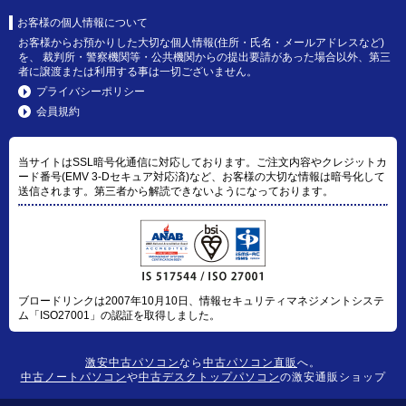
お客様の個人情報について
お客様からお預かりした大切な個人情報(住所・氏名・メールアドレスなど)
を、 裁判所・警察機関等・公共機関からの提出要請があった場合以外、第三
者に譲渡または利用する事は一切ございません。
プライバシーポリシー
会員規約
当サイトはSSL暗号化通信に対応しております。ご注文内容やクレジットカ
ード番号(EMV 3-Dセキュア対応済)など、お客様の大切な情報は暗号化して
送信されます。第三者から解読できないようになっております。
ブロードリンクは2007年10月10日、情報セキュリティマネジメントシステ
ム「ISO27001」の認証を取得しました。
激安中古パソコン
なら
中古パソコン直販
へ。
中古ノートパソコン
や
中古デスクトップパソコン
の激安通販ショップ