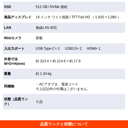
SSD
512 GB /
NVMe 接続
液晶ディスプレイ
14 インチ
ワイド画面 /
TFT
Full HD （ 1,920 × 1,080 ）
LAN
無線LAN
対応
Webカメラ
搭載
入出力ポート
USB Type-C× 2 USB3.0× 2 HDMI× 1
外形寸法
約 323.4 × 約 214.6 × 約 17.9
W×D×H(mm)
重量
約 1.34 kg
・ACアダプタ、電源コード
同梱物
※上記以外の付属はございません。
状態（品質ラン
Ｃ品
ク）
品質ランクと状態について