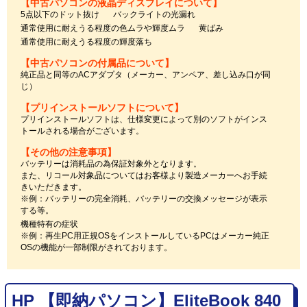
【中古パソコンの液晶ディスプレイについて】
5点以下のドット抜け
バックライトの光漏れ
通常使用に耐えうる程度の色ムラや輝度ムラ
黄ばみ
通常使用に耐えうる程度の輝度落ち
【中古パソコンの付属品について】
純正品と同等のACアダプタ（メーカー、アンペア、差し込み口が同
じ）
【プリインストールソフトについて】
プリインストールソフトは、仕様変更によって別のソフトがインス
トールされる場合がございます。
【その他の注意事項】
バッテリーは消耗品の為保証対象外となります。
また、リコール対象品についてはお客様より製造メーカーへお手続
きいただきます。
※例：バッテリーの完全消耗、バッテリーの交換メッセージが表示
する等。
機種特有の症状
※例：再生PC用正規OSをインストールしているPCはメーカー純正
OSの機能が一部制限がされております。
HP 【即納パソコン】EliteBook 840