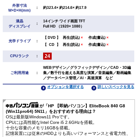
外形寸法
：
約323.4× 約214.6× 約17.9
W×D×H(mm)
液晶
14インチ ワイド画面 TFT
：
ディスプレイ
Full HD （1920× 1080）
【
DVD
】
再生(読込)
×
作成(書込)
×
光学ドライブ
：
【
CD
】
再生(読込)
×
作成(書込)
×
24
CPUランク
：
WEBデザイン／グラフィックデザイン／CAD・3D編
ご利用用途
：
集／数千行を超える高度な演算／音楽編集／動画編集
／データベース管理／AI・高速演算 など
オプションを選択する
詳しいスペックを見る
が「HP 【即納パソコン】EliteBook 840 G8
(Win11pro64) 5N11」をおすすめする理由は？
OSは最新版Windows11 Proです。
CPUには高性能なIntel Core i5 2.6GHzを搭載。
十分な容量のメモリ16GBを搭載。
記憶装置には従来のHDDよりも高いパフォーマンスと省電力性、