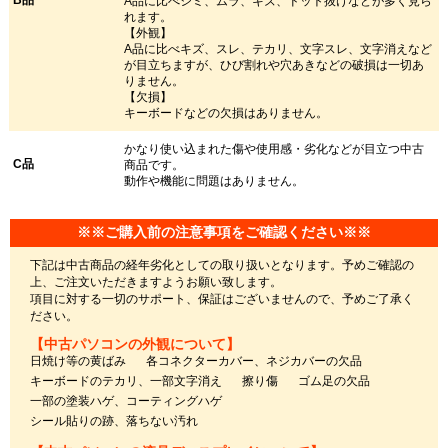
A品に比べシミ、ムラ、キズ、ドット抜けなどが多く見ら
れます。
【外観】
A品に比べキズ、スレ、テカリ、文字スレ、文字消えなど
が目立ちますが、ひび割れや穴あきなどの破損は一切あ
りません。
【欠損】
キーボードなどの欠損はありません。
かなり使い込まれた傷や使用感・劣化などが目立つ中古
C品
商品です。
動作や機能に問題はありません。
※※ご購入前の注意事項をご確認ください※※
下記は中古商品の経年劣化としての取り扱いとなります。予めご確認の
上、ご注文いただきますようお願い致します。
項目に対する一切のサポート、保証はございませんので、予めご了承く
ださい。
【中古パソコンの外観について】
日焼け等の黄ばみ
各コネクターカバー、ネジカバーの欠品
キーボードのテカリ、一部文字消え
擦り傷
ゴム足の欠品
一部の塗装ハゲ、コーティングハゲ
シール貼りの跡、落ちない汚れ