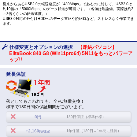
従来からあるUSB2.0の転送速度が「480Mbps」であるのに対して、USB3.0は
約10倍の「5000Mbps」のデータ転送が可能です。（各値は理論値。実際は約2
～3倍くらいの転送速度。）
USB3.0対応の外付けHDDへのデータ書込や読込時など、ストレスなく作業でき
ます。
仕様変更とオプションの選択
【即納パソコン】
EliteBook 840 G8 (Win11pro64) 5N11をもっとパワーア
ップ!!
延長保証
落としてもこわれても、全PC無償交換！
標準で180日間の保証期間がございます。
0円
180日保証（標準仕様）
+2,160
1年保証（180日→1年間に延長）
円(税込)