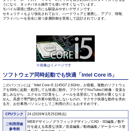
うになり、タッチパネル操作でも使いやすくなっています。
モバイル環境に慣れた方にも馴染みやすいデザインです。
セキュリティもより強化されており、ハードウェアと連携し、アプリ、情報、
プライバシーを安全に保つ多層防御を実装して設計されています。
※画像はイメージです
ソフトウェア同時起動でも快適「Intel Core i5」
このパソコンには「Intel Core i5 1145G7 2.6GHz」が搭載。複数のソフトウェ
アを同時に起動・処理しても快適に動作。ブラウザでYouTubeの映像・音楽を
楽しみながら、エクセルで計算をし、メールを送受信しても動作が重くなりま
せん。高度で専門的な作業や処理はしないものの、サクサク快適な動作を求め
る方、お仕事用パソコンとしてご利用の方にもおすすめです。
CPUランク
24 (2026年3月25日時点)
WEBデザイン／グラフィックデザイン／CAD・3D編集／数千
ご利用用途
行を超える高度な演算／音楽編集／動画編集／データベース管
参考例