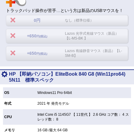
トラックパッド操作が苦手…という方は新品のUSBマウスを！
0円
なし（標準仕様）
Lazos 光学式有線マウス（新品）
+650
円(税込)
【L-MS-BK 】
Lazos 有線静音マウス（新品）【L-
+650
円(税込)
SM-B】
HP 【即納パソコン】EliteBook 840 G8 (Win11pro64)
5N11 標準スペック
OS
Windows11 Pro 64bit
年式
2021 年 発売モデル
Intel Core i5 1145G7 【
11世代 】 2.6 GHz コア数： 4 ス
CPU
レッド数： 8
メモリ
16 GB /最大 64 GB