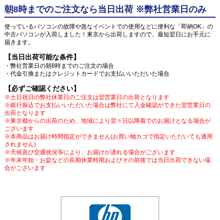
朝8時までのご注文なら当日出荷 ※弊社営業日のみ
使っているパソコンの故障や急なイベントでの使用などに便利な「即納OK」の
中古パソコンが入荷しました！東京から出荷しますので、最短翌日にお手元に
届きます。
【当日出荷可能な条件】
・弊社営業日の朝8時までのご注文の場合
・代金引換またはクレジットカードでお支払いいただいた場合
【必ずご確認ください】
※土日祝日の弊社休業日のご注文は翌営業日の出荷となります
※銀行振込でお支払いいただいた場合は弊社にて入金確認ができた翌営業日の
出荷となります
※東京都からの出荷のため、地域により翌々日以降着でのお届けとなる場合が
ございます
※本商品はお届け時間指定ができません(お買い物カゴで指定いただいても適用
されません)
※天候及び交通状況等により、お届けが遅れる場合がございます
※年末年始・お盆などの長期休業時期およびその前後では当日出荷できない場
合がございます