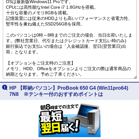
OSは最新版Windows11 Proです。
CPUには高性能なIntel Core i7 1.8GHzを搭載。
十分な容量のメモリ8GBを搭載。
記憶装置には従来のHDDよりも高いパフォーマンスと省電力性、
堅牢性を兼ね備えたSSD256GBを採用。
このパソコンは0時～8時までのご注文の場合、当日出荷いたしま
す。(弊社営業日、代引またはクレジットカード支払い時のみ)
銀行振込でお支払いの場合は「入金確認後、翌日(翌営業日)出
荷」となります。
【オプションをご注文時のご注意】
メモリ、HDD、Officeをオプションよりご注文の際は通常商品の
納期となります。予めご了承ください。
HP 【即納パソコン】ProBook 650 G4 (Win11pro64)
7N8 ※テンキー付のおすすめポイントは