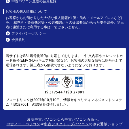
中古パソコン直販の会員登録
お客様の個人情報について
お客様からお預かりした大切な個人情報(住所・氏名・メールアドレスなど)
を、 裁判所・警察機関等・公共機関からの提出要請があった場合以外、第三
者に譲渡または利用する事は一切ございません。
プライバシーポリシー
会員規約
当サイトはSSL暗号化通信に対応しております。ご注文内容やクレジットカ
ード番号(EMV 3-Dセキュア対応済)など、お客様の大切な情報は暗号化して
送信されます。第三者から解読できないようになっております。
ブロードリンクは2007年10月10日、情報セキュリティマネジメントシステ
ム「ISO27001」の認証を取得しました。
激安中古パソコン
なら
中古パソコン直販
へ。
中古ノートパソコン
や
中古デスクトップパソコン
の激安通販ショップ