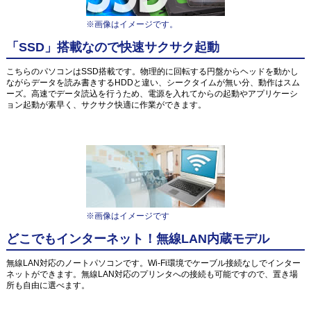
※画像はイメージです。
「SSD」搭載なので快速サクサク起動
こちらのパソコンはSSD搭載です。物理的に回転する円盤からヘッドを動かし
ながらデータを読み書きするHDDと違い、シークタイムが無い分、動作はスム
ーズ。高速でデータ読込を行うため、電源を入れてからの起動やアプリケーシ
ョン起動が素早く、サクサク快適に作業ができます。
※画像はイメージです
どこでもインターネット！無線LAN内蔵モデル
無線LAN対応のノートパソコンです。Wi-Fi環境でケーブル接続なしでインター
ネットができます。無線LAN対応のプリンタへの接続も可能ですので、置き場
所も自由に選べます。