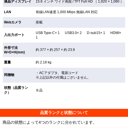
液晶ディスプレイ
15.6 インチ
ワイド画面 /
TFT
Full HD （ 1,920 × 1,080 ）
LAN
有線LAN速度 1,000 Mbps 無線LAN
対応
Webカメラ
搭載
USB Type-C× 1 USB3.0× 2 D-sub15× 1 HDMI×
入出力ポート
1
外形寸法
約 377 × 約 257 × 約 23.9
W×D×H(mm)
重量
約 2.18 kg
・ACアダプタ、電源コード
同梱物
※上記以外の付属はございません。
状態（品質ラン
Ｂ品
ク）
品質ランクと状態について
商品の状態によって4つのランクに分かれています。