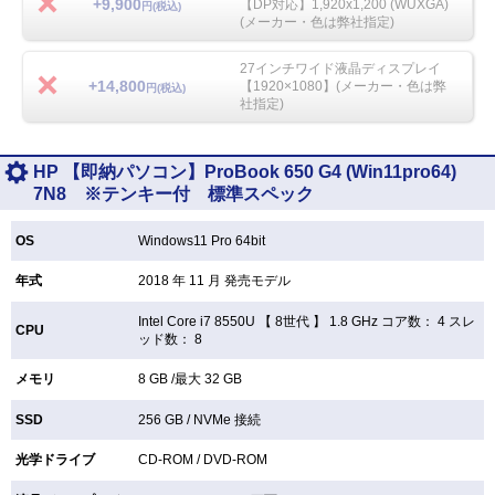
+9,900
【DP対応】1,920x1,200 (WUXGA)
円(税込)
(メーカー・色は弊社指定)
27インチワイド液晶ディスプレイ
+14,800
【1920×1080】(メーカー・色は弊
円(税込)
社指定)
HP 【即納パソコン】ProBook 650 G4 (Win11pro64)
7N8 ※テンキー付 標準スペック
OS
Windows11 Pro 64bit
年式
2018 年 11 月 発売モデル
Intel Core i7 8550U 【
8世代 】 1.8 GHz コア数： 4 スレ
CPU
ッド数： 8
メモリ
8 GB /最大 32 GB
SSD
256 GB /
NVMe 接続
光学ドライブ
CD-ROM /
DVD-ROM