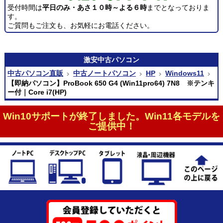
受付時間は
平日のみ・あさ１０時～よる６時
までとなっておりま
す。
ご質問もご注文も、お気軽にお電話ください。
激安
中古パソコン
中古パソコン直販
中古ノートパソコン
HP
Windows11
【即納パソコン】ProBook 650 G4 (Win11pro64) 7N8 ※テンキ
ー付｜Core i7(HP)
Win10サポートが終了しました。Win11各モデルを
ご提供中！