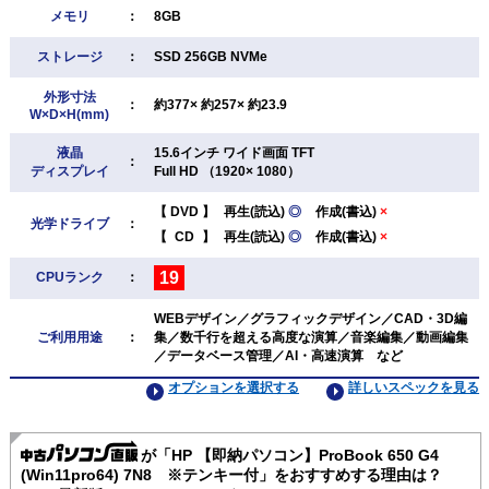
メモリ
：
8GB
ストレージ
：
SSD 256GB NVMe
外形寸法
：
約377× 約257× 約23.9
W×D×H(mm)
液晶
15.6インチ ワイド画面 TFT
：
ディスプレイ
Full HD （1920× 1080）
【
DVD
】
再生(読込)
◎
作成(書込)
×
光学ドライブ
：
【
CD
】
再生(読込)
◎
作成(書込)
×
19
CPUランク
：
WEBデザイン／グラフィックデザイン／CAD・3D編
ご利用用途
：
集／数千行を超える高度な演算／音楽編集／動画編集
／データベース管理／AI・高速演算 など
オプションを選択する
詳しいスペックを見る
が「HP 【即納パソコン】ProBook 650 G4
(Win11pro64) 7N8 ※テンキー付」をおすすめする理由は？