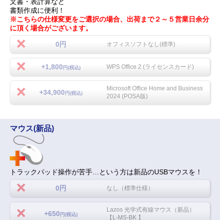
文書・表計算など
書類作成に便利！
※こちらの仕様変更をご選択の場合、出荷まで２～５営業日余分
に頂く場合がございます。
0円
オフィスソフトなし(標準)
+1,800
WPS Office 2 (ライセンスカード)
円(税込)
Microsoft Office Home and Business
+34,900
円(税込)
2024 (POSA版)
マウス(新品)
トラックパッド操作が苦手…という方は新品のUSBマウスを！
0円
なし（標準仕様）
Lazos 光学式有線マウス（新品）
+650
円(税込)
【L-MS-BK 】