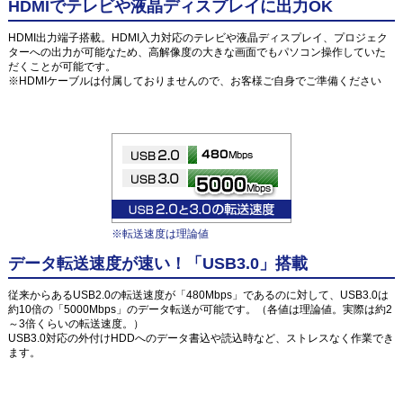
HDMIでテレビや液晶ディスプレイに出力OK
HDMI出力端子搭載。HDMI入力対応のテレビや液晶ディスプレイ、プロジェク
ターへの出力が可能なため、高解像度の大きな画面でもパソコン操作していた
だくことが可能です。
※HDMIケーブルは付属しておりませんので、お客様ご自身でご準備ください
※転送速度は理論値
データ転送速度が速い！「USB3.0」搭載
従来からあるUSB2.0の転送速度が「480Mbps」であるのに対して、USB3.0は
約10倍の「5000Mbps」のデータ転送が可能です。（各値は理論値。実際は約2
～3倍くらいの転送速度。）
USB3.0対応の外付けHDDへのデータ書込や読込時など、ストレスなく作業でき
ます。