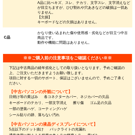
A品に比べキズ、スレ、テカリ、文字スレ、文字消えなど
が目立ちますが、ひび割れや穴あきなどの破損は一切あ
りません。
【欠損】
キーボードなどの欠損はありません。
かなり使い込まれた傷や使用感・劣化などが目立つ中古
C品
商品です。
動作や機能に問題はありません。
※※ご購入前の注意事項をご確認ください※※
下記は中古商品の経年劣化としての取り扱いとなります。予めご確認の
上、ご注文いただきますようお願い致します。
項目に対する一切のサポート、保証はございませんので、予めご了承く
ださい。
【中古パソコンの外観について】
日焼け等の黄ばみ
各コネクターカバー、ネジカバーの欠品
キーボードのテカリ、一部文字消え
擦り傷
ゴム足の欠品
一部の塗装ハゲ、コーティングハゲ
シール貼りの跡、落ちない汚れ
【中古パソコンの液晶ディスプレイについて】
5点以下のドット抜け
バックライトの光漏れ