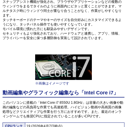
スナップアシスト機能が強化され、ブラウザやアプリケーションなどの複数の
ウィンドウをまるでタイルのように画面内にピタッと置くことができます。マ
ルチタスク時にウィンドウ同士が重なり合うことがなく、作業がしやすくなり
ます。
タッチキーボードのテーマやキーのサイズを自分好みにカスタマイズできるよ
うになり、タッチパネル操作でも使いやすくなっています。
モバイル環境に慣れた方にも馴染みやすいデザインです。
セキュリティもより強化されており、ハードウェアと連携し、アプリ、情報、
プライバシーを安全に保つ多層防御を実装して設計されています。
※画像はイメージです
動画編集やグラフィック編集なら「Intel Core i7」
このパソコンに搭載の「Intel Core i7 8550U 1.8GHz」は容量の大きい画像や動
画の編集などの高負荷な作業でも高速処理。ハイビジョン動画や高画質の画像
処理などクリエイティブな作業を行う方におすすめです。また、最近のオンラ
インゲームでも推奨CPUに指定されていることが多いCPUです。
CPUランク
19 (2026年4月7日時点)