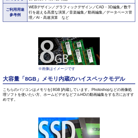
WEBデザイン／グラフィックデザイン／CAD・3D編集／数千
ご利用用途
行を超える高度な演算／音楽編集／動画編集／データベース管
参考例
理／AI・高速演算 など
※画像はイメージです
大容量「8GB」メモリ内蔵のハイスペックモデル
こちらのパソコンはメモリを[ 8GB ]内蔵しています。Photoshopなどの画像処
理ソフトを使いたい方、ホームビデオなどフルHDの動画編集をする方におすす
めです。