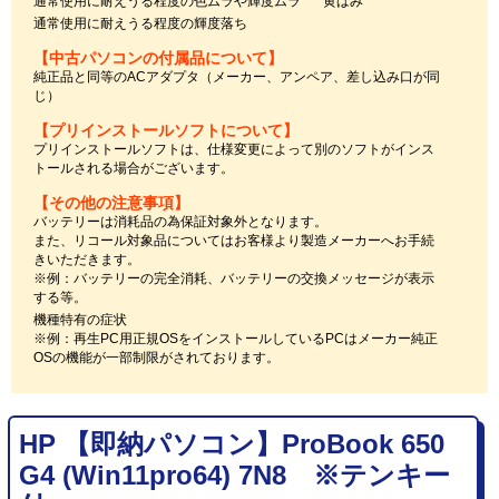
通常使用に耐えうる程度の色ムラや輝度ムラ
黄ばみ
通常使用に耐えうる程度の輝度落ち
【中古パソコンの付属品について】
純正品と同等のACアダプタ（メーカー、アンペア、差し込み口が同
じ）
【プリインストールソフトについて】
プリインストールソフトは、仕様変更によって別のソフトがインス
トールされる場合がございます。
【その他の注意事項】
バッテリーは消耗品の為保証対象外となります。
また、リコール対象品についてはお客様より製造メーカーへお手続
きいただきます。
※例：バッテリーの完全消耗、バッテリーの交換メッセージが表示
する等。
機種特有の症状
※例：再生PC用正規OSをインストールしているPCはメーカー純正
OSの機能が一部制限がされております。
HP 【即納パソコン】ProBook 650
G4 (Win11pro64) 7N8 ※テンキー