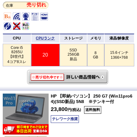
売り切れ
在庫
CPU
CPUランク
ストレージ
メモリ
液晶/解像度
Core i5
SSD
8265U
15.6インチ
8
20
256GB
【8世代】
GB
1366×768
新品
4コア8スレ
HP 【即納パソコン】 250 G7 (Win11pro6
4)(SSD新品) 5N8 ※テンキー付
1366×768
1.78kg
23,800
円(税込)
送料無料
テレワーク推奨