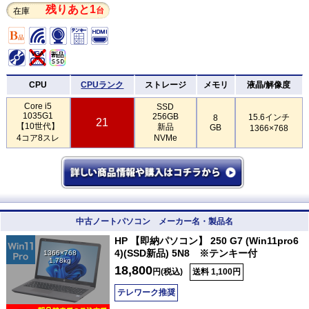
残りあと1
台
在庫
CPU
CPUランク
ストレージ
メモリ
液晶/解像度
Core i5
SSD
1035G1
256GB
15.6インチ
8
21
【10世代】
新品
GB
1366×768
4コア8スレ
NVMe
中古ノートパソコン メーカー名・製品名
HP 【即納パソコン】 250 G7 (Win11pro6
4)(SSD新品) 5N8 ※テンキー付
1366×768
1.78kg
18,800
円(税込)
送料 1,100円
テレワーク推奨