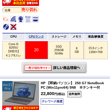
売り切れ
在庫
CPU
CPUランク
ストレージ
メモリ
液晶/解像度
Core i5
SSD
8265U
15.6インチ
8
20
256GB
【8世代】
GB
1366×768
NVMe
4コア8スレ
HP 【即納パソコン】 250 G7 NoteBook
PC (Win11pro64) 5N8 ※テンキー付
1920×1080
1.78kg
22,800
円(税込)
送料無料
テレワーク推奨