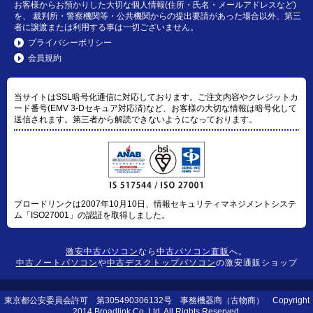
お客様からお預かりした大切な個人情報(住所・氏名・メールアドレスなど)
を、 裁判所・警察機関等・公共機関からの提出要請があった場合以外、第三
者に譲渡または利用する事は一切ございません。
プライバシーポリシー
会員規約
当サイトはSSL暗号化通信に対応しております。ご注文内容やクレジットカ
ード番号(EMV 3-Dセキュア対応済)など、お客様の大切な情報は暗号化して
送信されます。第三者から解読できないようになっております。
ブロードリンクは2007年10月10日、情報セキュリティマネジメントシステ
ム「ISO27001」の認証を取得しました。
激安中古パソコン
なら
中古パソコン直販
へ。
中古ノートパソコン
や
中古デスクトップパソコン
の激安通販ショップ
東京都公安委員会許可 第305490306132号 事務機器商（古物商） Copyright
2014 Broadlink Co.,Ltd. All Rights Reserved.