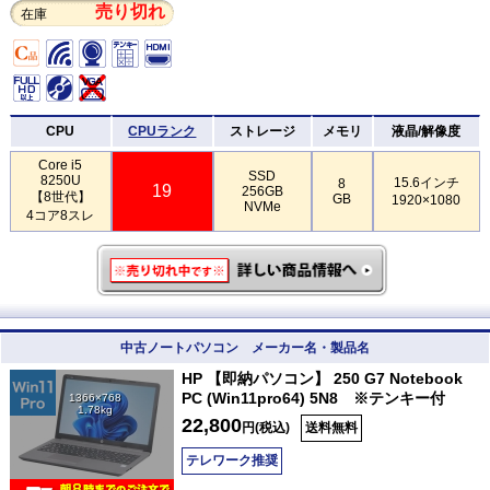
売り切れ
在庫
CPU
CPUランク
ストレージ
メモリ
液晶/解像度
Core i5
SSD
8250U
15.6インチ
8
19
256GB
【8世代】
GB
1920×1080
NVMe
4コア8スレ
中古ノートパソコン メーカー名・製品名
HP 【即納パソコン】 250 G7 Notebook
PC (Win11pro64) 5N8 ※テンキー付
1366×768
1.78kg
22,800
円(税込)
送料無料
テレワーク推奨