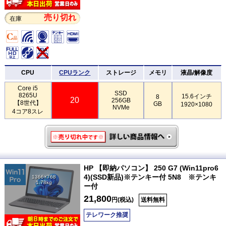
売り切れ
在庫
CPU
CPUランク
ストレージ
メモリ
液晶/解像度
Core i5
SSD
8265U
15.6インチ
8
20
256GB
【8世代】
GB
1920×1080
NVMe
4コア8スレ
HP 【即納パソコン】 250 G7 (Win11pro6
4)(SSD新品)※テンキー付 5N8 ※テンキ
1366×768
1.78kg
ー付
21,800
円(税込)
送料無料
テレワーク推奨