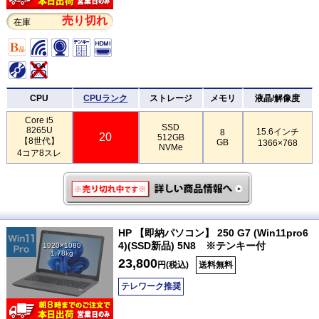
売り切れ
在庫
CPU
CPUランク
ストレージ
メモリ
液晶/解像度
Core i5
SSD
8265U
15.6インチ
8
20
512GB
【8世代】
GB
1366×768
NVMe
4コア8スレ
HP 【即納パソコン】 250 G7 (Win11pro6
4)(SSD新品) 5N8 ※テンキー付
1920×1080
1.78kg
23,800
円(税込)
送料無料
テレワーク推奨