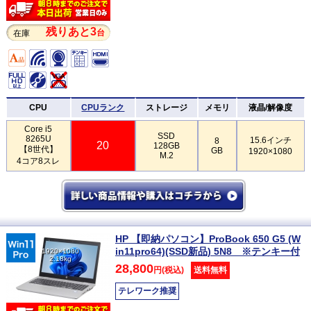
残りあと3
台
在庫
CPU
CPUランク
ストレージ
メモリ
液晶/解像度
Core i5
SSD
8265U
15.6インチ
8
20
128GB
【8世代】
GB
1920×1080
M.2
4コア8スレ
HP 【即納パソコン】ProBook 650 G5 (W
in11pro64)(SSD新品) 5N8 ※テンキー付
1920×1080
2.18kg
28,800
円(税込)
送料無料
テレワーク推奨