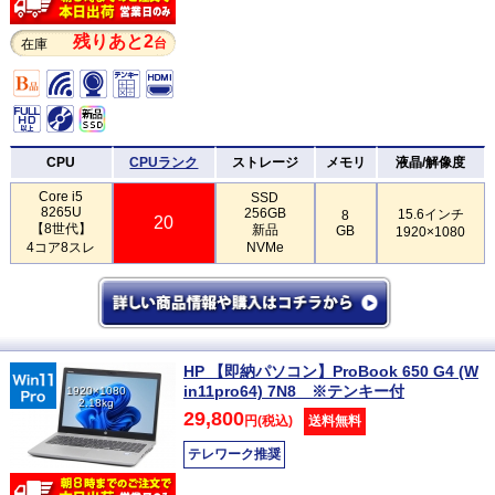
残りあと2
台
在庫
CPU
CPUランク
ストレージ
メモリ
液晶/解像度
Core i5
SSD
8265U
256GB
15.6インチ
8
20
【8世代】
新品
GB
1920×1080
4コア8スレ
NVMe
HP 【即納パソコン】ProBook 650 G4 (W
in11pro64) 7N8 ※テンキー付
1920×1080
2.18kg
29,800
円(税込)
送料無料
テレワーク推奨