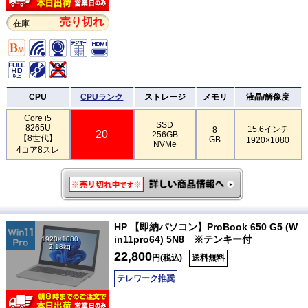
売り切れ
在庫
CPU
CPUランク
ストレージ
メモリ
液晶/解像度
Core i5
SSD
8265U
15.6インチ
8
20
256GB
【8世代】
GB
1920×1080
NVMe
4コア8スレ
HP 【即納パソコン】ProBook 650 G5 (W
in11pro64) 5N8 ※テンキー付
1920×1080
2.18kg
22,800
円(税込)
送料無料
テレワーク推奨