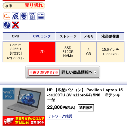
売り切れ
在庫
CPU
CPUランク
ストレージ
メモリ
液晶/解像度
Core i5
SSD
8265U
15.6インチ
8
20
512GB
【8世代】
GB
1366×768
NVMe
4コア8スレ
HP 【即納パソコン】 Pavilion Laptop 15
-cc109TU (Win11pro64) 5N8 ※テンキ
1920×1080
2.17kg
ー付
22,800
円(税込)
送料無料
テレワーク推奨