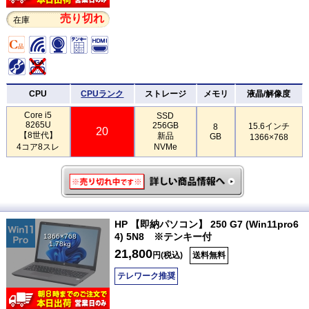
売り切れ
在庫
CPU
CPUランク
ストレージ
メモリ
液晶/解像度
Core i5
SSD
8265U
256GB
15.6インチ
8
20
【8世代】
新品
GB
1366×768
4コア8スレ
NVMe
HP 【即納パソコン】 250 G7 (Win11pro6
4) 5N8 ※テンキー付
1366×768
1.78kg
21,800
円(税込)
送料無料
テレワーク推奨