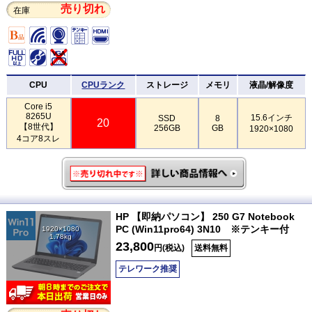
売り切れ
在庫
CPU
CPUランク
ストレージ
メモリ
液晶/解像度
Core i5
8265U
15.6インチ
SSD
8
20
【8世代】
256GB
GB
1920×1080
4コア8スレ
HP 【即納パソコン】 250 G7 Notebook
PC (Win11pro64) 3N10 ※テンキー付
1920×1080
1.78kg
23,800
円(税込)
送料無料
テレワーク推奨