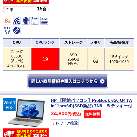
15
台
在庫
CPU
CPUランク
ストレージ
メモリ
液晶/解像度
Core i7
SSD
8550U
15.6インチ
8
19
256GB
【8世代】
GB
1920×1080
NVMe
4コア8スレ
HP 【即納パソコン】ProBook 650 G4 (W
in11pro64)(SSD新品) 7N8 ※テンキー付
1920×1080
2.18kg
34,800
円(税込)
送料無料
テレワーク推奨