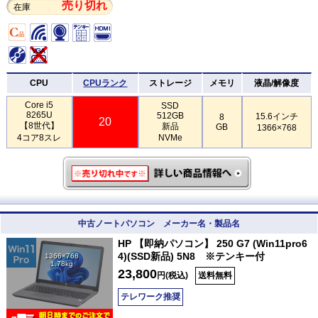
売り切れ
在庫
CPU
CPUランク
ストレージ
メモリ
液晶/解像度
Core i5
SSD
8265U
512GB
15.6インチ
8
20
【8世代】
新品
GB
1366×768
4コア8スレ
NVMe
中古ノートパソコン メーカー名・製品名
HP 【即納パソコン】 250 G7 (Win11pro6
4)(SSD新品) 5N8 ※テンキー付
1366×768
1.78kg
23,800
円(税込)
送料無料
テレワーク推奨