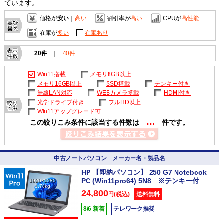
ています。
価格が
安い
｜
高い
割引率が
高い
CPUが
高性能
在庫が
多い
在庫あり
20件
｜
40件
Win11搭載
メモリ8GB以上
メモリ16GB以上
SSD搭載
テンキー付き
無線LAN対応
WEBカメラ搭載
HDMI付き
光学ドライブ付き
フルHD以上
Win11アップグレード可
...
この絞りこみ条件に該当する件数は
件です。
中古ノートパソコン メーカー名・製品名
HP 【即納パソコン】 250 G7 Notebook
PC (Win11pro64) 5N8 ※テンキー付
1920×1080
1.78kg
24,800
円(税込)
送料無料
8/6 新着
テレワーク推奨