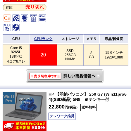
売り切れ
在庫
CPU
CPUランク
ストレージ
メモリ
液晶/解像度
Core i5
SSD
8265U
15.6インチ
8
20
256GB
【8世代】
GB
1920×1080
NVMe
4コア8スレ
HP 【即納パソコン】 250 G7 (Win11pro6
4)(SSD新品) 5N8 ※テンキー付
1366×768
1.78kg
22,800
円(税込)
送料無料
テレワーク推奨