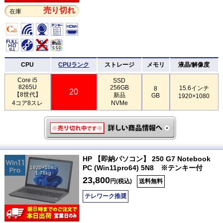
売り切れ
在庫
CPU
CPUランク
ストレージ
メモリ
液晶/解像度
Core i5
SSD
8265U
256GB
15.6インチ
8
20
【8世代】
新品
GB
1920×1080
4コア8スレ
NVMe
HP 【即納パソコン】 250 G7 Notebook
PC (Win11pro64) 5N8 ※テンキー付
1920×1080
1.78kg
23,800
円(税込)
送料無料
テレワーク推奨