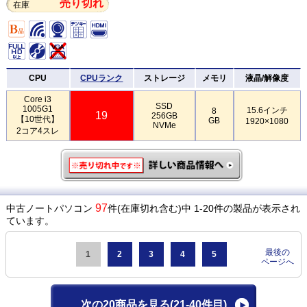
売り切れ
在庫
CPU
CPUランク
ストレージ
メモリ
液晶/解像度
Core i3
SSD
1005G1
15.6インチ
8
19
256GB
【10世代】
GB
1920×1080
NVMe
2コア4スレ
97
中古ノートパソコン
件(在庫切れ含む)中 1-20件の製品が表示され
ています。
最後の
1
2
3
4
5
ページへ
次の20商品を見る
(21-40件目)