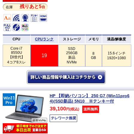
残りあと5
台
在庫
CPU
CPUランク
ストレージ
メモリ
液晶/解像度
Core i7
SSD
8550U
256GB
15.6インチ
8
19
【8世代】
新品
GB
1920×1080
4コア8スレ
NVMe
HP 【即納パソコン】 250 G7 (Win11pro6
4)(SSD新品) 5N10 ※テンキー付
1366×768
1.78kg
39,100
円(税込)
送料無料
テレワーク推奨