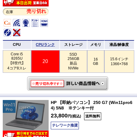
売り切れ
在庫
CPU
CPUランク
ストレージ
メモリ
液晶/解像度
Core i5
SSD
8265U
256GB
15.6インチ
16
20
【8世代】
新品
GB
1366×768
4コア8スレ
NVMe
HP 【即納パソコン】 250 G7 (Win11pro6
4) 5N8 ※テンキー付
1366×768
1.78kg
23,800
円(税込)
送料無料
テレワーク推奨