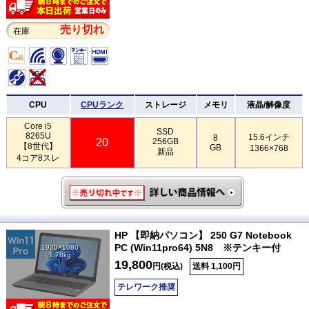
売り切れ
在庫
CPU
CPUランク
ストレージ
メモリ
液晶/解像度
Core i5
SSD
8265U
15.6インチ
8
20
256GB
【8世代】
GB
1366×768
新品
4コア8スレ
HP 【即納パソコン】 250 G7 Notebook
PC (Win11pro64) 5N8 ※テンキー付
1920×1080
1.78kg
19,800
円(税込)
送料 1,100円
テレワーク推奨