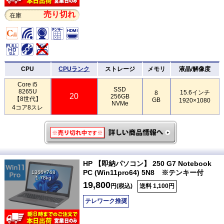
売り切れ
在庫
CPU
CPUランク
ストレージ
メモリ
液晶/解像度
Core i5
SSD
8265U
15.6インチ
8
20
256GB
【8世代】
GB
1920×1080
NVMe
4コア8スレ
HP 【即納パソコン】 250 G7 Notebook
PC (Win11pro64) 5N8 ※テンキー付
1366×768
1.78kg
19,800
円(税込)
送料 1,100円
テレワーク推奨