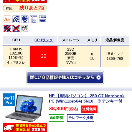
残りあと2
台
在庫
CPU
CPUランク
ストレージ
メモリ
液晶/解像度
Core i5
SSD
10210U
256GB
15.6インチ
8
20
【10世代】
新品
GB
1366×768
4コア8スレ
NVMe
HP 【即納パソコン】 250 G7 Notebook
PC (Win11pro64) 5N10 ※テンキー付
1366×768
1.78kg
38,800
円(税込)
送料無料
8/6 新着
テレワーク推奨