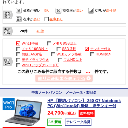
れています。
価格が
安い
｜
高い
割引率が
高い
CPUが
高性能
在庫が
多い
在庫あり
20件
｜
40件
Win11搭載
メモリ8GB以上
メモリ16GB以上
SSD搭載
テンキー付き
無線LAN対応
WEBカメラ搭載
HDMI付き
光学ドライブ付き
フルHD以上
Win11アップグレード可
...
この絞りこみ条件に該当する件数は
件です。
中古ノートパソコン メーカー名・製品名
HP 【即納パソコン】 250 G7 Notebook
PC (Win11pro64) 5N8 ※テンキー付
1920×1080
1.78kg
24,700
円(税込)
送料無料
8/6 新着
テレワーク推奨