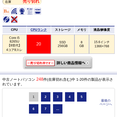
売り切れ
在庫
CPU
CPUランク
ストレージ
メモリ
液晶/解像度
Core i5
8265U
15.6インチ
SSD
8
20
【8世代】
256GB
GB
1366×768
4コア8スレ
248
中古ノートパソコン
件(在庫切れ含む)中 1-20件の製品が表示さ
れています。
1
2
3
4
5
最後の
ページへ
6
7
…