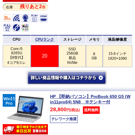
残りあと2
台
在庫
CPU
CPUランク
ストレージ
メモリ
液晶/解像度
Core i5
SSD
8265U
256GB
15.6インチ
8
20
【8世代】
新品
GB
1920×1080
4コア8スレ
NVMe
HP 【即納パソコン】ProBook 650 G5 (W
in11pro64) 5N8 ※テンキー付
1920×1080
2.18kg
28,800
円(税込)
送料無料
テレワーク推奨