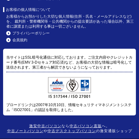
お客様の個人情報について
お客様からお預かりした大切な個人情報(住所・氏名・メールアドレスなど)
を、 裁判所・警察機関等・公共機関からの提出要請があった場合以外、第三
者に譲渡または利用する事は一切ございません。
プライバシーポリシー
会員規約
当サイトはSSL暗号化通信に対応しております。ご注文内容やクレジットカ
ード番号(EMV 3-Dセキュア対応済)など、お客様の大切な情報は暗号化して
送信されます。第三者から解読できないようになっております。
ブロードリンクは2007年10月10日、情報セキュリティマネジメントシステ
ム「ISO27001」の認証を取得しました。
激安中古パソコン
なら
中古パソコン直販
へ。
中古ノートパソコン
や
中古デスクトップパソコン
の激安通販ショップ