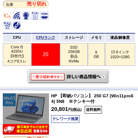
売り切れ
在庫
CPU
CPUランク
ストレージ
メモリ
液晶/解像度
Core i5
SSD
8265U
256GB
15.6インチ
8
20
【8世代】
新品
GB
1920×1080
4コア8スレ
NVMe
HP 【即納パソコン】 250 G7 (Win11pro6
4) 5N8 ※テンキー付
1366×768
1.78kg
20,801
円(税込)
送料無料
テレワーク推奨