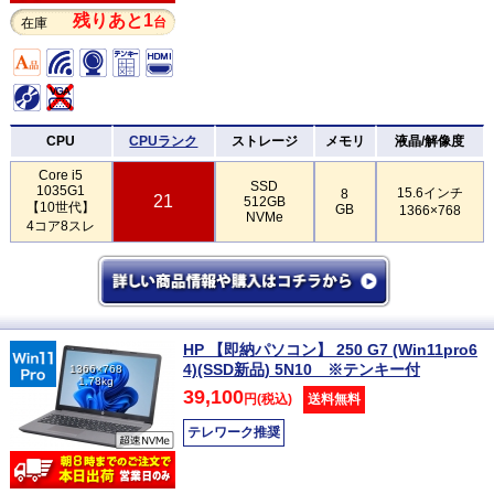
残りあと1
台
在庫
CPU
CPUランク
ストレージ
メモリ
液晶/解像度
Core i5
SSD
1035G1
15.6インチ
8
21
512GB
【10世代】
GB
1366×768
NVMe
4コア8スレ
HP 【即納パソコン】 250 G7 (Win11pro6
4)(SSD新品) 5N10 ※テンキー付
1366×768
1.78kg
39,100
円(税込)
送料無料
テレワーク推奨