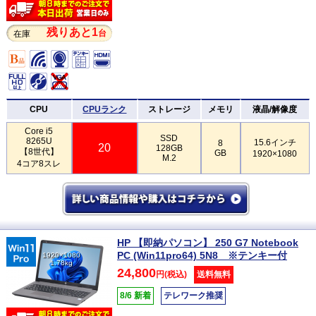
残りあと1
台
在庫
CPU
CPUランク
ストレージ
メモリ
液晶/解像度
Core i5
SSD
8265U
15.6インチ
8
20
128GB
【8世代】
GB
1920×1080
M.2
4コア8スレ
HP 【即納パソコン】 250 G7 Notebook
PC (Win11pro64) 5N8 ※テンキー付
1920×1080
1.78kg
24,800
円(税込)
送料無料
8/6 新着
テレワーク推奨