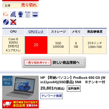
売り切れ
在庫
CPU
CPUランク
ストレージ
メモリ
液晶/解像度
Core i5
8265U
15.6インチ
SSD
8
20
【8世代】
1000GB
GB
1366×768
4コア8スレ
HP 【即納パソコン】ProBook 650 G5 (W
in11pro64)(SSD新品) 5N8 ※テンキー付
1920×1080
2.18kg
20,801
円(税込)
送料無料
テレワーク推奨