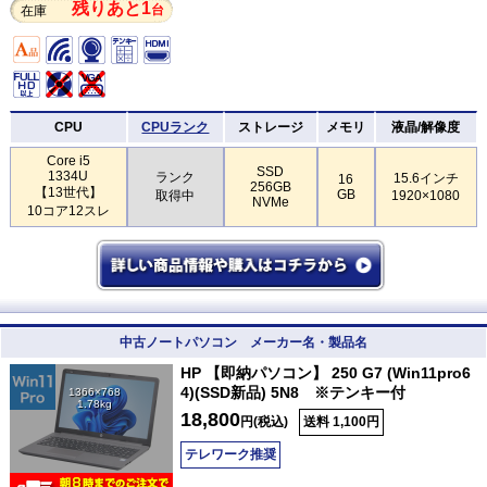
残りあと1
台
在庫
CPU
CPUランク
ストレージ
メモリ
液晶/解像度
Core i5
SSD
1334U
ランク
15.6インチ
16
256GB
【13世代】
GB
取得中
1920×1080
NVMe
10コア12スレ
中古ノートパソコン メーカー名・製品名
HP 【即納パソコン】 250 G7 (Win11pro6
4)(SSD新品) 5N8 ※テンキー付
1366×768
1.78kg
18,800
円(税込)
送料 1,100円
テレワーク推奨