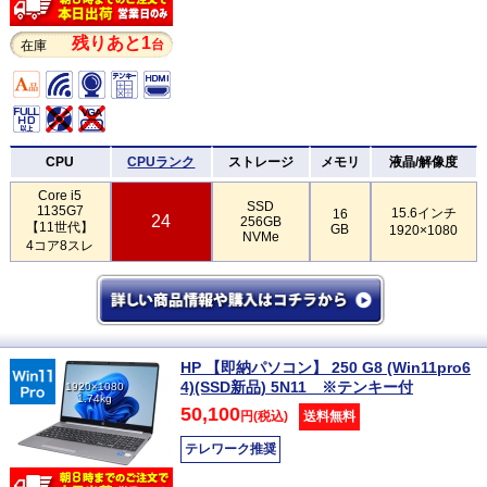
残りあと1
台
在庫
CPU
CPUランク
ストレージ
メモリ
液晶/解像度
Core i5
SSD
1135G7
15.6インチ
16
24
256GB
【11世代】
GB
1920×1080
NVMe
4コア8スレ
HP 【即納パソコン】 250 G8 (Win11pro6
4)(SSD新品) 5N11 ※テンキー付
1920×1080
1.74kg
50,100
円(税込)
送料無料
テレワーク推奨