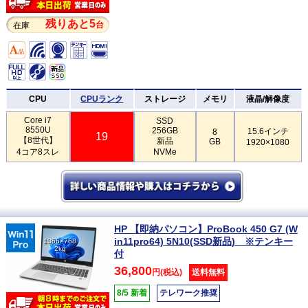
残りあと5
台
在庫
CPU
CPUランク
ストレージ
メモリ
液晶/解像度
Core i7
SSD
8550U
256GB
15.6インチ
8
19
【8世代】
新品
GB
1920×1080
4コア8スレ
NVMe
HP 【即納パソコン】ProBook 450 G7 (W
in11pro64) 5N10(SSD新品) ※テンキー
1366×768
2kg
付
36,800
円(税込)
送料無料
8/5 新着
テレワーク推奨