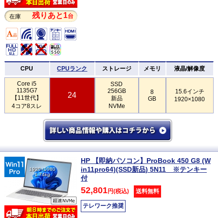
残りあと1
台
在庫
CPU
CPUランク
ストレージ
メモリ
液晶/解像度
Core i5
SSD
1135G7
256GB
15.6インチ
8
24
【11世代】
新品
GB
1920×1080
4コア8スレ
NVMe
HP 【即納パソコン】ProBook 450 G8 (W
in11pro64)(SSD新品) 5N11 ※テンキー
1920×1080
1.74kg
付
52,801
円(税込)
送料無料
テレワーク推奨