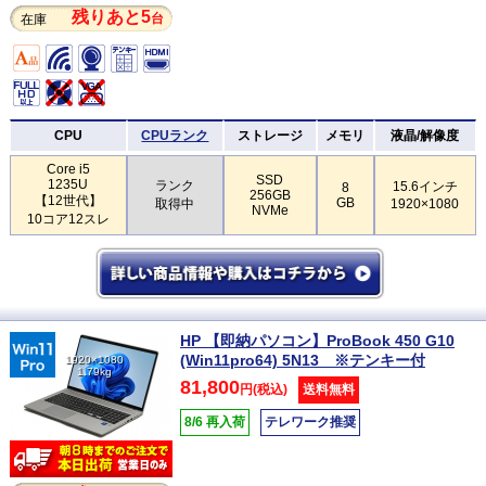
残りあと5
台
在庫
CPU
CPUランク
ストレージ
メモリ
液晶/解像度
Core i5
SSD
1235U
ランク
15.6インチ
8
256GB
【12世代】
GB
取得中
1920×1080
NVMe
10コア12スレ
HP 【即納パソコン】ProBook 450 G10
(Win11pro64) 5N13 ※テンキー付
1920×1080
1.79kg
81,800
円(税込)
送料無料
8/6 再入荷
テレワーク推奨