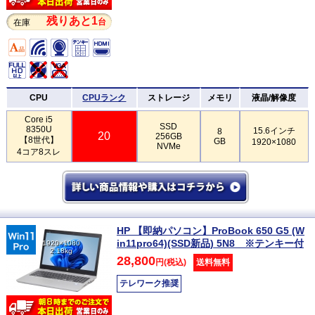
残りあと1
台
在庫
CPU
CPUランク
ストレージ
メモリ
液晶/解像度
Core i5
SSD
8350U
15.6インチ
8
20
256GB
【8世代】
GB
1920×1080
NVMe
4コア8スレ
HP 【即納パソコン】ProBook 650 G5 (W
in11pro64)(SSD新品) 5N8 ※テンキー付
1920×1080
2.18kg
28,800
円(税込)
送料無料
テレワーク推奨