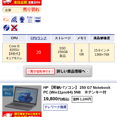
売り切れ
在庫
CPU
CPUランク
ストレージ
メモリ
液晶/解像度
Core i5
SSD
8265U
15.6インチ
8
20
256GB
【8世代】
GB
1366×768
新品
4コア8スレ
HP 【即納パソコン】 250 G7 Notebook
PC (Win11pro64) 5N8 ※テンキー付
1920×1080
1.78kg
19,800
円(税込)
送料 1,100円
テレワーク推奨