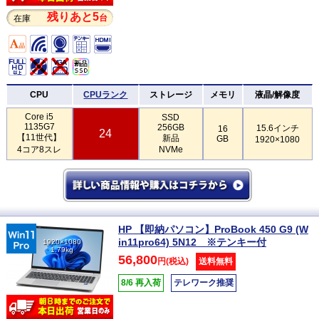
残りあと5
台
在庫
CPU
CPUランク
ストレージ
メモリ
液晶/解像度
Core i5
SSD
1135G7
256GB
15.6インチ
16
24
【11世代】
新品
GB
1920×1080
4コア8スレ
NVMe
HP 【即納パソコン】ProBook 450 G9 (W
in11pro64) 5N12 ※テンキー付
1920×1080
1.79kg
56,800
円(税込)
送料無料
8/6 再入荷
テレワーク推奨