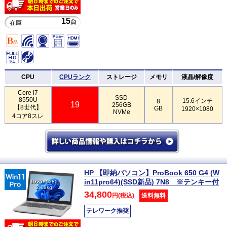
15
台
在庫
CPU
CPUランク
ストレージ
メモリ
液晶/解像度
Core i7
SSD
8550U
15.6インチ
8
19
256GB
【8世代】
GB
1920×1080
NVMe
4コア8スレ
HP 【即納パソコン】ProBook 650 G4 (W
in11pro64)(SSD新品) 7N8 ※テンキー付
1920×1080
2.18kg
34,800
円(税込)
送料無料
テレワーク推奨