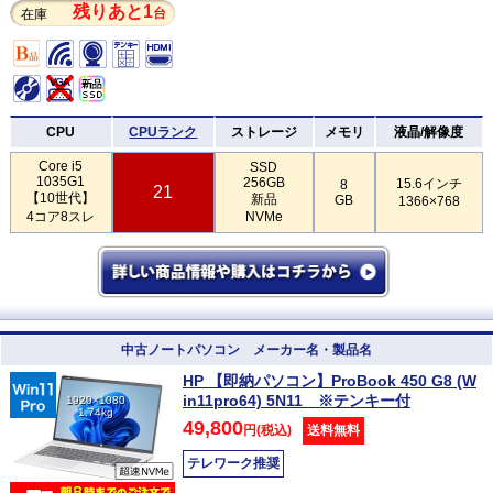
残りあと1
台
在庫
CPU
CPUランク
ストレージ
メモリ
液晶/解像度
Core i5
SSD
1035G1
256GB
15.6インチ
8
21
【10世代】
新品
GB
1366×768
4コア8スレ
NVMe
中古ノートパソコン メーカー名・製品名
HP 【即納パソコン】ProBook 450 G8 (W
in11pro64) 5N11 ※テンキー付
1920×1080
1.74kg
49,800
円(税込)
送料無料
テレワーク推奨