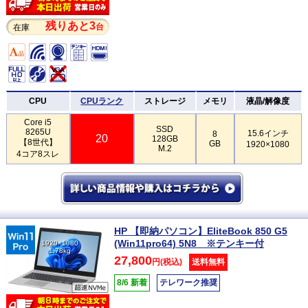
残りあと3
台
在庫
CPU
CPUランク
ストレージ
メモリ
液晶/解像度
Core i5
SSD
8265U
15.6インチ
8
20
128GB
【8世代】
GB
1920×1080
M.2
4コア8スレ
HP 【即納パソコン】EliteBook 850 G5
(Win11pro64) 5N8 ※テンキー付
1920×1080
1.78kg
27,800
円(税込)
送料無料
8/6 新着
テレワーク推奨