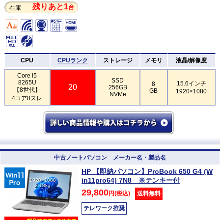
残りあと1
台
在庫
CPU
CPUランク
ストレージ
メモリ
液晶/解像度
Core i5
SSD
8265U
15.6インチ
8
20
256GB
【8世代】
GB
1920×1080
NVMe
4コア8スレ
中古ノートパソコン メーカー名・製品名
HP 【即納パソコン】ProBook 650 G4 (W
in11pro64) 7N8 ※テンキー付
1920×1080
2.18kg
29,800
円(税込)
送料無料
テレワーク推奨