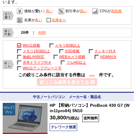
います。
価格が
安い
｜
高い
割引率が
高い
CPUが
高性能
在庫が
多い
在庫あり
20件
｜
40件
Win11搭載
メモリ8GB以上
メモリ16GB以上
SSD搭載
テンキー付き
無線LAN対応
WEBカメラ搭載
HDMI付き
光学ドライブ付き
フルHD以上
Win11アップグレード可
...
この絞りこみ条件に該当する件数は
件です。
中古ノートパソコン メーカー名・製品名
HP 【即納パソコン】ProBook 430 G7 (W
in11pro64) 5N10
1366×768
1.44kg
30,800
円(税込)
送料無料
テレワーク推奨