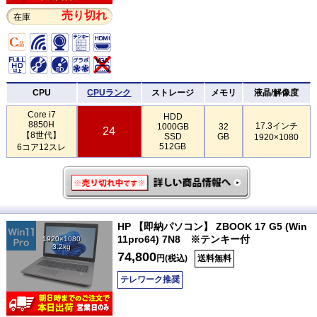
売り切れ
在庫
CPU
CPUランク
ストレージ
メモリ
液晶/解像度
Core i7
HDD
8850H
17.3インチ
1000GB
32
24
【8世代】
SSD
GB
1920×1080
512GB
6コア12スレ
HP 【即納パソコン】 ZBOOK 17 G5 (Win
11pro64) 7N8 ※テンキー付
1920×1080
3.2kg
74,800
円(税込)
送料無料
テレワーク推奨