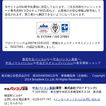
当サイトはSSL暗号化通信に対応しております。ご注文内容やクレジットカ
ード番号(EMV 3-Dセキュア対応済)など、お客様の大切な情報は暗号化して
送信されます。第三者から解読できないようになっております。
ブロードリンクは2007年10月10日、情報セキュリティマネジメントシステ
ム「ISO27001」の認証を取得しました。
激安中古パソコン
なら
中古パソコン直販
へ。
中古ノートパソコン
や
中古デスクトップパソコン
の激安通販ショップ
東京都公安委員会許可 第305490306132号 事務機器商（古物商） Copyright
2014 Broadlink Co.,Ltd. All Rights Reserved.
中古パソコン直販
(運営：株式会社ブロードリンク)
〒103-0022 東京都中央区日本橋室町4-3-18 東京建
物室町ビル8Ｆ
お問い合せ電話番号：
0120-077-747
(
インターネットからのお問い合わせ
はこちらから)