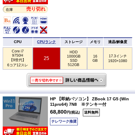
売り切れ
在庫
CPU
CPUランク
ストレージ
メモリ
液晶/解像度
Core i7
HDD
9750H
17.3インチ
1000GB
16
25
【9世代】
SSD
GB
1920×1080
512GB
6コア12スレ
HP 【即納パソコン】 ZBook 17 G5 (Win
11pro64) 7N8 ※テンキー付
1920×1080
3.2kg
68,800
円(税込)
送料無料
テレワーク推奨