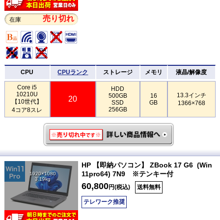
売り切れ
在庫
CPU
CPUランク
ストレージ
メモリ
液晶/解像度
Core i5
HDD
10210U
13.3インチ
500GB
16
20
【10世代】
SSD
GB
1366×768
256GB
4コア8スレ
HP 【即納パソコン】 ZBook 17 G6 (Win
11pro64) 7N9 ※テンキー付
1920×1080
3.19kg
60,800
円(税込)
送料無料
テレワーク推奨