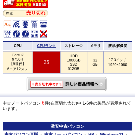
売り切れ
在庫
CPU
CPUランク
ストレージ
メモリ
液晶/解像度
Core i7
HDD
9750H
17.3インチ
1000GB
32
25
【9世代】
SSD
GB
1920×1080
512GB
6コア12スレ
6
中古ノートパソコン
件(在庫切れ含む)中 1-6件の製品が表示されて
います。
激安
中古パソコン
中古パソコン直販
中古ノートパソコン
HP
Windows11