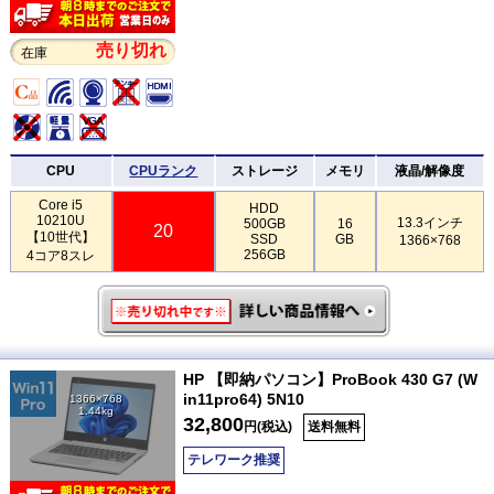
売り切れ
在庫
CPU
CPUランク
ストレージ
メモリ
液晶/解像度
Core i5
HDD
10210U
13.3インチ
500GB
16
20
【10世代】
SSD
GB
1366×768
256GB
4コア8スレ
HP 【即納パソコン】ProBook 430 G7 (W
in11pro64) 5N10
1366×768
1.44kg
32,800
円(税込)
送料無料
テレワーク推奨