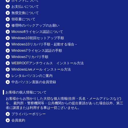
ポイントについて
お支払いについて
無償交換について
領収書について
修理時のバックアップのお願い
Microsoftライセンス認証について
Windows10初回セットアップ手順
Windows10リカバリ手順－起動する場合－
Windows7ライセンス認証の手順
Windows7リカバリ手順
WEBROOTアンチウィルス インストール方法
WindowsLiveメール インストール方法
レンタルパソコンのご案内
中古パソコン直販の会員登録
お客様の個人情報について
お客様からお預かりした大切な個人情報(住所・氏名・メールアドレスなど)
を、 裁判所・警察機関等・公共機関からの提出要請があった場合以外、第三
者に譲渡または利用する事は一切ございません。
プライバシーポリシー
会員規約