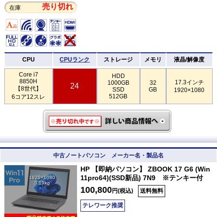
売り切れ
在庫
CPU
CPUランク
ストレージ
メモリ
液晶/解像度
Core i7
HDD
8850H
17.3インチ
1000GB
32
24
【8世代】
SSD
GB
1920×1080
512GB
6コア12スレ
中古ノートパソコン メーカー名・製品名
HP 【即納パソコン】 ZBOOK 17 G6 (Win
11pro64)(SSD新品) 7N9 ※テンキー付
1920×1080
3.19kg
100,800
円(税込)
送料無料
テレワーク推奨