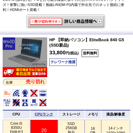
ズ！衝撃に強いSSD搭載！無線LAN(Wi-Fi)内蔵で外出先でのネット接続に便
利！HDMIポート搭載！
HP 【即納パソコン】EliteBook 840 G5
(SSD新品)
1920×1080
1.48kg
33,800
円(税込)
送料無料
テレワーク推奨
売り切れ
在庫
CPU
CPUランク
ストレージ
メモリ
液晶/解像度
Core i5
SSD
8350U
256GB
14インチ
16
20
【8世代】
新品
GB
1920×1080