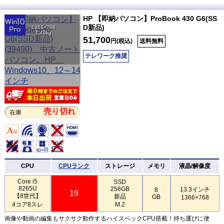
HP 【即納パソコン】ProBook 430 G6(SS
D新品)
1366×768
1.49kg
51,700
円(税込)
送料無料
テレワーク推奨
売り切れ
在庫
CPU
CPUランク
ストレージ
メモリ
液晶/解像度
Core i5
SSD
8265U
256GB
13.3インチ
8
19
【8世代】
新品
GB
1366×768
4コア8スレ
M.2
画像や動画の編集もサクサク動作するハイスペックCPU搭載！持ち運びに便