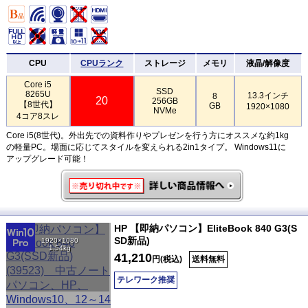
CPU
CPUランク
ストレージ
メモリ
液晶/解像度
Core i5
SSD
8265U
13.3インチ
8
20
256GB
【8世代】
GB
1920×1080
NVMe
4コア8スレ
Core i5(8世代)。外出先での資料作りやプレゼンを行う方にオススメな約1kg
の軽量PC。場面に応じてスタイルを変えられる2in1タイプ。 Windows11に
アップグレード可能！
HP 【即納パソコン】EliteBook 840 G3(S
SD新品)
1920×1080
1.54kg
41,210
円(税込)
送料無料
テレワーク推奨