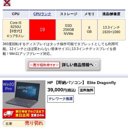
CPU
CPUランク
ストレージ
メモリ
液晶/解像度
Core i5
SSD
8250U
13.3インチ
8
19
256GB
【8世代】
GB
1920×1080
NVMe
4コア8スレ
360度回転するディスプレイはタッチ操作可能でタブレットとしても利用可
能。12インチとほぼ変わらない筐体サイズに13.3インチディスプレイを搭
載！Win11アップグレード対応。
HP 【即納パソコン】 Elite Dragonfly
1920×1080
39,000
円(税込)
送料無料
1kg
テレワーク推奨
売り切れ
在庫