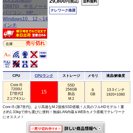
29,800
円(税込)
送料無料
テレワーク推奨
売り切れ
在庫
CPU
CPUランク
ストレージ
メモリ
液晶/解像度
Core i5
SSD
7200U
256GB
13.3インチ
8
15
【7世代】
新品
GB
1920×1080
2コア4スレ
M.2
Core i5 (第7世代)。より高速なM.2規格SSD搭載！人気のフルHDモデル！重
さ約1.33kgで持ち運びに便利！無線LAN内蔵＆WEBカメラ搭載でテレワーク
にオススメ！