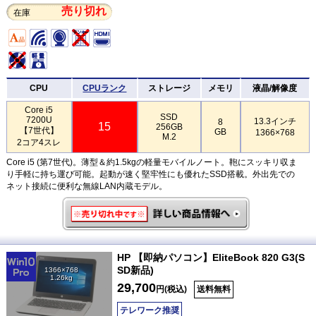
売り切れ
在庫
CPU
CPUランク
ストレージ
メモリ
液晶/解像度
Core i5
SSD
7200U
13.3インチ
8
15
256GB
【7世代】
GB
1366×768
M.2
2コア4スレ
Core i5 (第7世代)。薄型＆約1.5kgの軽量モバイルノート。鞄にスッキリ収ま
り手軽に持ち運び可能。起動が速く堅牢性にも優れたSSD搭載。外出先での
ネット接続に便利な無線LAN内蔵モデル。
HP 【即納パソコン】EliteBook 820 G3(S
SD新品)
1366×768
1.26kg
29,700
円(税込)
送料無料
テレワーク推奨