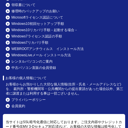
領収書について
修理時のバックアップのお願い
Microsoftライセンス認証について
Windows10初回セットアップ手順
Windows10リカバリ手順－起動する場合－
Windows7ライセンス認証の手順
Windows7リカバリ手順
WEBROOTアンチウィルス インストール方法
WindowsLiveメール インストール方法
レンタルパソコンのご案内
中古パソコン直販の会員登録
お客様の個人情報について
お客様からお預かりした大切な個人情報(住所・氏名・メールアドレスなど)
を、 裁判所・警察機関等・公共機関からの提出要請があった場合以外、第三
者に譲渡または利用する事は一切ございません。
プライバシーポリシー
会員規約
当サイトはSSL暗号化通信に対応しております。ご注文内容やクレジットカ
ード番号(EMV 3-Dセキュア対応済)など、お客様の大切な情報は暗号化して