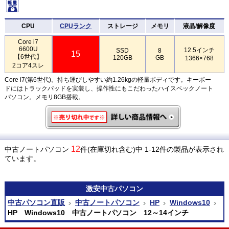
CPU
CPUランク
ストレージ
メモリ
液晶/解像度
Core i7
6600U
12.5インチ
SSD
8
15
【6世代】
120GB
GB
1366×768
2コア4スレ
Core i7(第6世代)。持ち運びしやすい約1.26kgの軽量ボディです。キーボー
ドにはトラックパッドを実装し、操作性にもこだわったハイスペックノート
パソコン。メモリ8GB搭載。
12
中古ノートパソコン
件(在庫切れ含む)中 1-12件の製品が表示され
ています。
激安
中古パソコン
中古パソコン直販
中古ノートパソコン
HP
Windows10
HP Windows10 中古ノートパソコン 12～14インチ