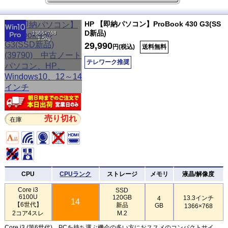
HP 【即納パソコン】ProBook 430 G3(SS
D新品)
1366×768
1.5kg
29,990
円(税込)
送料無料
テレワーク推奨
売り切れ
在庫
CPU
CPUランク
ストレージ
メモリ
液晶/解像度
Core i3
SSD
6100U
120GB
13.3インチ
4
14
【6世代】
新品
GB
1366×768
2コア4スレ
M.2
Core i3 (第6世代)。PCを持ち運ぶ機会の多い方におススメのコンパクトサイ