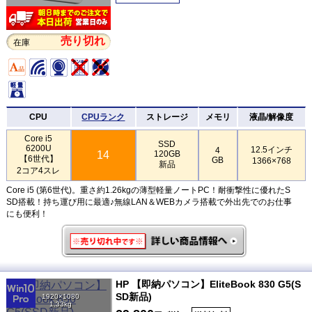
売り切れ
在庫
CPU
CPUランク
ストレージ
メモリ
液晶/解像度
Core i5
SSD
6200U
12.5インチ
4
14
120GB
【6世代】
GB
1366×768
新品
2コア4スレ
Core i5 (第6世代)。重さ約1.26kgの薄型軽量ノートPC！耐衝撃性に優れたS
SD搭載！持ち運び用に最適♪無線LAN＆WEBカメラ搭載で外出先でのお仕事
にも便利！
HP 【即納パソコン】EliteBook 830 G5(S
SD新品)
1920×1080
1.33kg