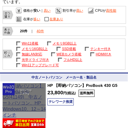
ています。
価格が
安い
｜
高い
割引率が
高い
CPUが
高性能
在庫が
多い
在庫あり
20件
｜
40件
Win11搭載
メモリ8GB以上
メモリ16GB以上
SSD搭載
テンキー付き
無線LAN対応
WEBカメラ搭載
HDMI付き
光学ドライブ付き
フルHD以上
Win11アップグレード可
中古ノートパソコン メーカー名・製品名
HP 【即納パソコン】ProBook 430 G5
1366×768
23,800
円(税込)
送料無料
1.49kg
テレワーク推奨