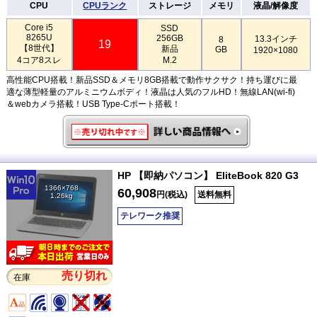
CPU
CPUランク
ストレージ
メモリ
液晶/解像度
Core i5
SSD
8265U
256GB
13.3インチ
8
19
【8世代】
新品
GB
1920×1080
4コア8スレ
M.2
高性能CPU搭載！新品SSD＆メモリ8GB搭載で動作サクサク！持ち運びに最
適な薄型軽量のアルミニウムボディ！液晶は人気のフルHD！無線LAN(wi-fi)
＆webカメラ搭載！USB Type-Cポート搭載！
HP 【即納パソコン】 EliteBook 820 G3
1366×768
60,908
円(税込)
送料無料
1.26kg
テレワーク推奨
売り切れ
在庫