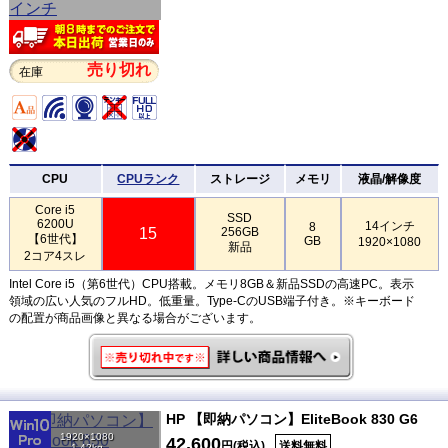
売り切れ
在庫
CPU
CPUランク
ストレージ
メモリ
液晶/解像度
Core i5
SSD
6200U
14インチ
8
15
256GB
【6世代】
GB
1920×1080
新品
2コア4スレ
Intel Core i5（第6世代）CPU搭載。メモリ8GB＆新品SSDの高速PC。表示
領域の広い人気のフルHD。低重量。Type-CのUSB端子付き。※キーボード
の配置が商品画像と異なる場合がございます。
HP 【即納パソコン】EliteBook 830 G6
1920×1080
42,600
円(税込)
送料無料
1.42kg