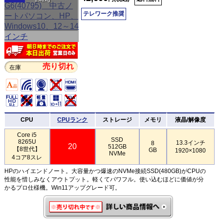
テレワーク推奨
売り切れ
在庫
CPU
CPUランク
ストレージ
メモリ
液晶/解像度
Core i5
SSD
8265U
13.3インチ
8
20
512GB
【8世代】
GB
1920×1080
NVMe
4コア8スレ
HPのハイエンドノート。大容量かつ爆速のNVMe接続SSD(480GB)がCPUの
性能を惜しみなくアウトプット。軽くてパワフル。使い込むほどに価値が分
かるプロ仕様機。Win11アップグレード可。