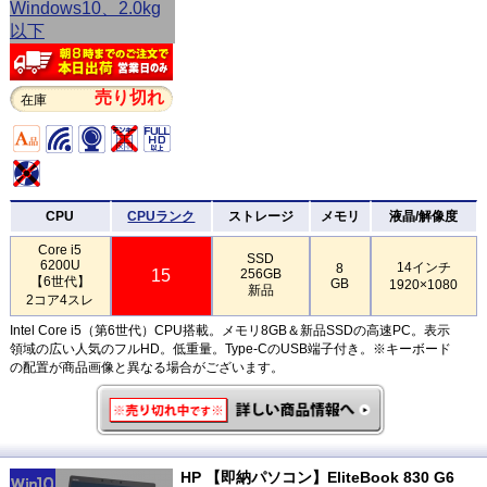
売り切れ
在庫
CPU
CPUランク
ストレージ
メモリ
液晶/解像度
Core i5
SSD
6200U
14インチ
8
15
256GB
【6世代】
GB
1920×1080
新品
2コア4スレ
Intel Core i5（第6世代）CPU搭載。メモリ8GB＆新品SSDの高速PC。表示
領域の広い人気のフルHD。低重量。Type-CのUSB端子付き。※キーボード
の配置が商品画像と異なる場合がございます。
HP 【即納パソコン】EliteBook 830 G6