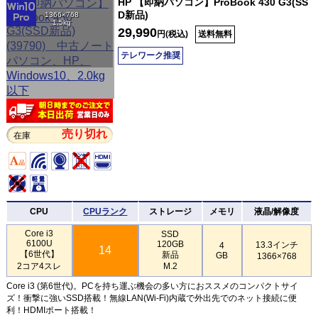
HP 【即納パソコン】ProBook 430 G3(SS
D新品)
1366×768
1.5kg
29,990
円(税込)
送料無料
テレワーク推奨
売り切れ
在庫
CPU
CPUランク
ストレージ
メモリ
液晶/解像度
Core i3
SSD
6100U
120GB
13.3インチ
4
14
【6世代】
新品
GB
1366×768
2コア4スレ
M.2
Core i3 (第6世代)。PCを持ち運ぶ機会の多い方におススメのコンパクトサイ
ズ！衝撃に強いSSD搭載！無線LAN(Wi-Fi)内蔵で外出先でのネット接続に便
利！HDMIポート搭載！