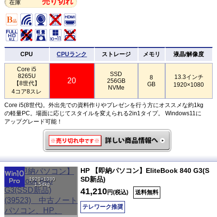
売り切れ
在庫
CPU
CPUランク
ストレージ
メモリ
液晶/解像度
Core i5
SSD
8265U
13.3インチ
8
20
256GB
【8世代】
GB
1920×1080
NVMe
4コア8スレ
Core i5(8世代)。外出先での資料作りやプレゼンを行う方にオススメな約1kg
の軽量PC。場面に応じてスタイルを変えられる2in1タイプ。 Windows11に
アップグレード可能！
HP 【即納パソコン】EliteBook 840 G3(S
SD新品)
1920×1080
1.54kg
41,210
円(税込)
送料無料
テレワーク推奨