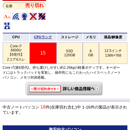
売り切れ
在庫
CPU
CPUランク
ストレージ
メモリ
液晶/解像度
Core i7
6600U
12.5インチ
SSD
8
15
【6世代】
120GB
GB
1366×768
2コア4スレ
Core i7(第6世代)。持ち運びしやすい約1.26kgの軽量ボディです。キーボー
ドにはトラックパッドを実装し、操作性にもこだわったハイスペックノート
パソコン。メモリ8GB搭載。
16
中古ノートパソコン
件(在庫切れ含む)中 1-16件の製品が表示され
ています。
激安
中古パソコン