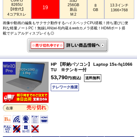
Core i5
SSD
8265U
256GB
13.3インチ
8
19
【8世代】
新品
GB
1366×768
4コア8スレ
M.2
画像や動画の編集もサクサク動作するハイスペックCPU搭載！持ち運びに便
利な軽量ノートPC！無線LAN(wi-fi)内蔵＆webカメラ搭載！HDMIポート搭
載でデュアルディスプレイも◎
HP 【即納パソコン】 Laptop 15s-fq1066
TU ※テンキー付
1920×1080
1.6kg
53,790
円(税込)
送料無料
テレワーク推奨
売り切れ
在庫