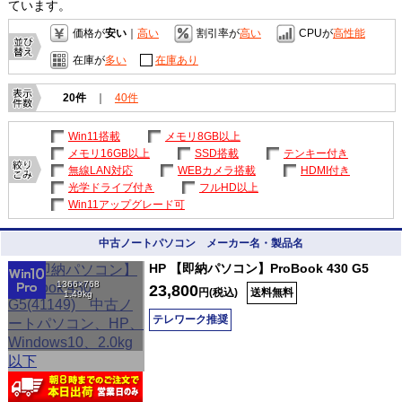
ています。
価格が
安い
｜
高い
割引率が
高い
CPUが
高性能
在庫が
多い
在庫あり
20件
｜
40件
Win11搭載
メモリ8GB以上
メモリ16GB以上
SSD搭載
テンキー付き
無線LAN対応
WEBカメラ搭載
HDMI付き
光学ドライブ付き
フルHD以上
Win11アップグレード可
中古ノートパソコン メーカー名・製品名
HP 【即納パソコン】ProBook 430 G5
1366×768
23,800
円(税込)
送料無料
1.49kg
テレワーク推奨