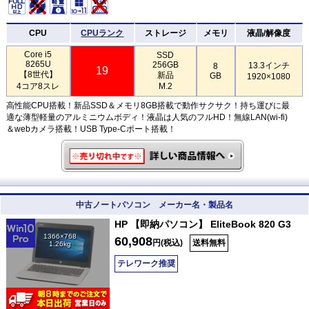
CPU
CPUランク
ストレージ
メモリ
液晶/解像度
Core i5
SSD
8265U
256GB
13.3インチ
8
19
【8世代】
新品
GB
1920×1080
4コア8スレ
M.2
高性能CPU搭載！新品SSD＆メモリ8GB搭載で動作サクサク！持ち運びに最
適な薄型軽量のアルミニウムボディ！液晶は人気のフルHD！無線LAN(wi-fi)
＆webカメラ搭載！USB Type-Cポート搭載！
中古ノートパソコン メーカー名・製品名
HP 【即納パソコン】 EliteBook 820 G3
1366×768
60,908
円(税込)
送料無料
1.26kg
テレワーク推奨