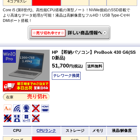
4コア8スレ
Core i5 (第8世代)。高性能CPU搭載の薄型ノート！NVMe接続のSSD搭載で
より高速なデータ処理が可能！液晶は高解像度なフルHD！USB Type-CやH
DMIポート搭載！
HP 【即納パソコン】ProBook 430 G6(SS
D新品)
1366×768
1.49kg
51,700
円(税込)
送料無料
テレワーク推奨
売り切れ
在庫
CPU
CPUランク
ストレージ
メモリ
液晶/解像度