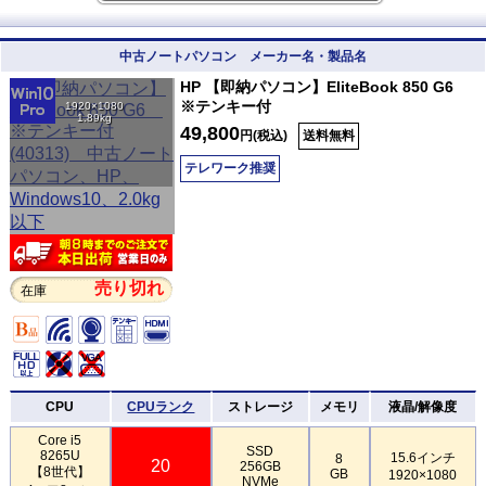
中古ノートパソコン メーカー名・製品名
HP 【即納パソコン】EliteBook 850 G6
※テンキー付
1920×1080
1.89kg
49,800
円(税込)
送料無料
テレワーク推奨
売り切れ
在庫
CPU
CPUランク
ストレージ
メモリ
液晶/解像度
Core i5
SSD
8265U
15.6インチ
8
20
256GB
【8世代】
GB
1920×1080
NVMe