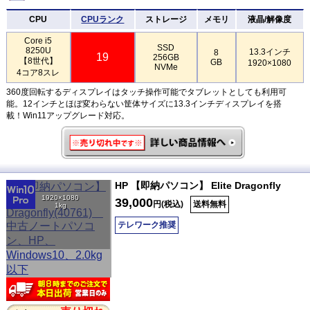
CPU
CPUランク
ストレージ
メモリ
液晶/解像度
Core i5
SSD
8250U
13.3インチ
8
19
256GB
【8世代】
GB
1920×1080
NVMe
4コア8スレ
360度回転するディスプレイはタッチ操作可能でタブレットとしても利用可
能。12インチとほぼ変わらない筐体サイズに13.3インチディスプレイを搭
載！Win11アップグレード対応。
HP 【即納パソコン】 Elite Dragonfly
1920×1080
39,000
円(税込)
送料無料
1kg
テレワーク推奨