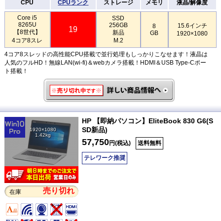
CPU
CPUランク
ストレージ
メモリ
液晶/解像度
Core i5
SSD
8265U
256GB
15.6インチ
8
19
【8世代】
新品
GB
1920×1080
4コア8スレ
M.2
4コア8スレッドの高性能CPU搭載で並行処理もしっかりこなせます！液晶は
人気のフルHD！無線LAN(wi-fi)＆webカメラ搭載！HDMI＆USB Type-Cポー
ト搭載！
HP 【即納パソコン】EliteBook 830 G6(S
SD新品)
1920×1080
1.42kg
57,750
円(税込)
送料無料
テレワーク推奨
売り切れ
在庫