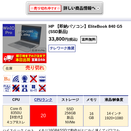
HP 【即納パソコン】EliteBook 840 G5
(SSD新品)
1920×1080
1.48kg
33,800
円(税込)
送料無料
テレワーク推奨
売り切れ
在庫
CPU
CPUランク
ストレージ
メモリ
液晶/解像度
Core i5
SSD
8350U
256GB
14インチ
16
20
【8世代】
新品
GB
1920×1080
4コア8スレ
NVMe
ハイスペックノート。メモリ16GB&SSDで動作がとにかく速くてパワフル。