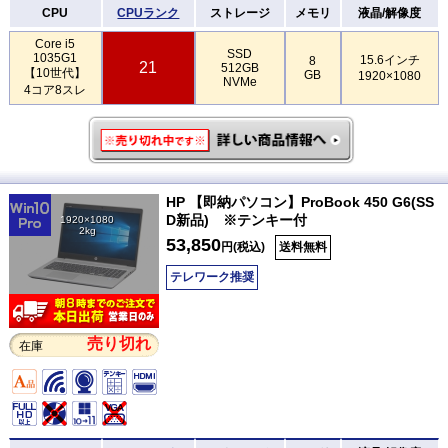
CPU
CPUランク
ストレージ
メモリ
液晶/解像度
Core i5
SSD
1035G1
15.6インチ
8
21
512GB
【10世代】
GB
1920×1080
NVMe
4コア8スレ
HP 【即納パソコン】ProBook 450 G6(SS
D新品) ※テンキー付
1920×1080
2kg
53,850
円(税込)
送料無料
テレワーク推奨
売り切れ
在庫