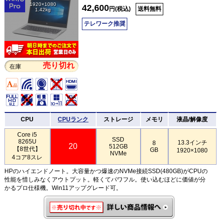
1920×1080
42,600
円(税込)
送料無料
1.42kg
テレワーク推奨
売り切れ
在庫
CPU
CPUランク
ストレージ
メモリ
液晶/解像度
Core i5
SSD
8265U
13.3インチ
8
20
512GB
【8世代】
GB
1920×1080
NVMe
4コア8スレ
HPのハイエンドノート。大容量かつ爆速のNVMe接続SSD(480GB)がCPUの
性能を惜しみなくアウトプット。軽くてパワフル。使い込むほどに価値が分
かるプロ仕様機。Win11アップグレード可。