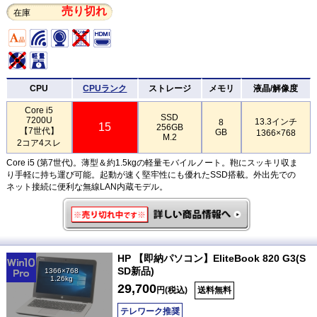
売り切れ
在庫
CPU
CPUランク
ストレージ
メモリ
液晶/解像度
Core i5
SSD
7200U
13.3インチ
8
15
256GB
【7世代】
GB
1366×768
M.2
2コア4スレ
Core i5 (第7世代)。薄型＆約1.5kgの軽量モバイルノート。鞄にスッキリ収ま
り手軽に持ち運び可能。起動が速く堅牢性にも優れたSSD搭載。外出先での
ネット接続に便利な無線LAN内蔵モデル。
HP 【即納パソコン】EliteBook 820 G3(S
SD新品)
1366×768
1.26kg
29,700
円(税込)
送料無料
テレワーク推奨