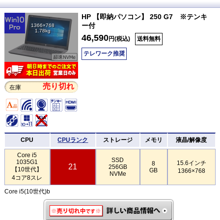
HP 【即納パソコン】 250 G7 ※テンキ
ー付
1366×768
1.78kg
46,590
円(税込)
送料無料
テレワーク推奨
売り切れ
在庫
CPU
CPUランク
ストレージ
メモリ
液晶/解像度
Core i5
SSD
1035G1
15.6インチ
8
21
256GB
【10世代】
GB
1366×768
NVMe
4コア8スレ
Core i5(10世代)b