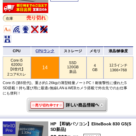
売り切れ
在庫
CPU
CPUランク
ストレージ
メモリ
液晶/解像度
Core i5
SSD
6200U
12.5インチ
4
14
120GB
【6世代】
GB
1366×768
新品
2コア4スレ
Core i5 (第6世代)。重さ約1.26kgの薄型軽量ノートPC！耐衝撃性に優れたS
SD搭載！持ち運び用に最適♪無線LAN＆WEBカメラ搭載で外出先でのお仕事
にも便利！
HP 【即納パソコン】EliteBook 830 G5(S
SD新品)
1920×1080
1.33kg