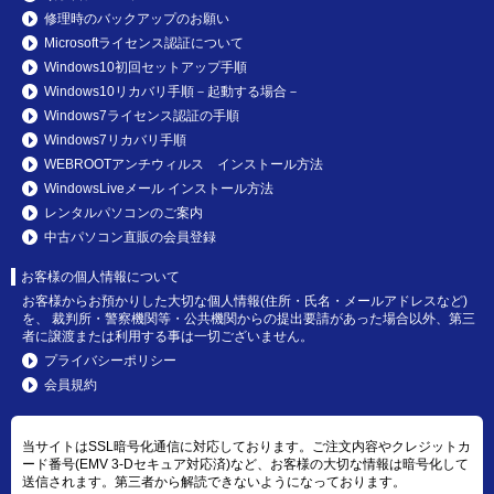
修理時のバックアップのお願い
Microsoftライセンス認証について
Windows10初回セットアップ手順
Windows10リカバリ手順－起動する場合－
Windows7ライセンス認証の手順
Windows7リカバリ手順
WEBROOTアンチウィルス インストール方法
WindowsLiveメール インストール方法
レンタルパソコンのご案内
中古パソコン直販の会員登録
お客様の個人情報について
お客様からお預かりした大切な個人情報(住所・氏名・メールアドレスなど)
を、 裁判所・警察機関等・公共機関からの提出要請があった場合以外、第三
者に譲渡または利用する事は一切ございません。
プライバシーポリシー
会員規約
当サイトはSSL暗号化通信に対応しております。ご注文内容やクレジットカ
ード番号(EMV 3-Dセキュア対応済)など、お客様の大切な情報は暗号化して
送信されます。第三者から解読できないようになっております。