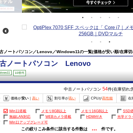
/08 20:00
古ノートパソコン／Lenovo／Windows11の一覧(価格が安い順/在庫切
古ノートパソコン Lenovo
dows11
10世代
54
中古ノートパソコン
件(在庫切れ含
価格が
安い
｜
高い
割引率が
高い
CPUが
高性能
在
Win11搭載
メモリ8GB以上
メモリ16GB以上
SSD
無線LAN対応
WEBカメラ搭載
HDMI付き
光学ドラ
Win11アップグレード可
...
この絞りこみ条件に該当する件数は
件です。