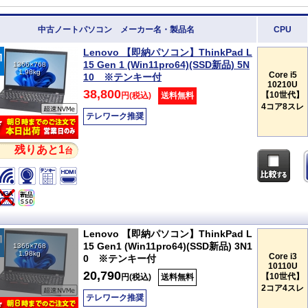
中古ノートパソコン メーカー名・製品名
CPU
Lenovo 【即納パソコン】ThinkPad L
15 Gen 1 (Win11pro64)(SSD新品) 5N
1366×768
1.98kg
Core i5
10 ※テンキー付
10210U
38,800
【10世代】
円(税込)
送料無料
4コア8スレ
テレワーク推奨
残りあと1
台
Lenovo 【即納パソコン】ThinkPad L
15 Gen1 (Win11pro64)(SSD新品) 3N1
1366×768
1.98kg
Core i3
0 ※テンキー付
10110U
20,790
【10世代】
円(税込)
送料無料
2コア4スレ
テレワーク推奨