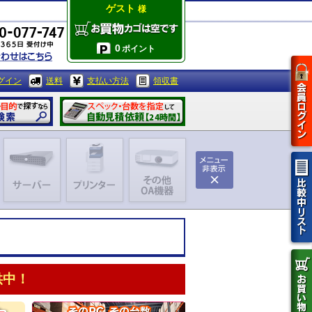
ゲスト
様
0
ポイント
グイン
送料
支払い方法
領収書
供中！