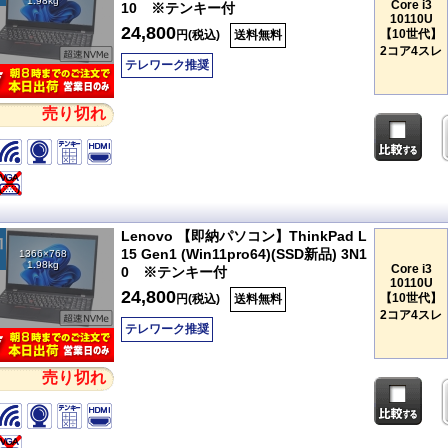
1.98kg
Core i3
10 ※テンキー付
10110U
24,800
【10世代】
円(税込)
送料無料
2コア4スレ
テレワーク推奨
売り切れ
Lenovo 【即納パソコン】ThinkPad L
15 Gen1 (Win11pro64)(SSD新品) 3N1
1366×768
1.98kg
Core i3
0 ※テンキー付
10110U
24,800
【10世代】
円(税込)
送料無料
2コア4スレ
テレワーク推奨
売り切れ