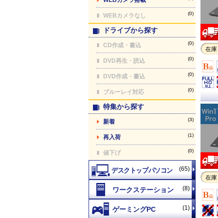
(0)
WEBカメラなし
ドライブから探す
(0)
CD作成・書込
在庫
(0)
DVD再生・読込
(0)
DVD作成・書込
(0)
ブルーレイ対応
特集から探す
(3)
新着
(1)
再入荷
(0)
値下げ
(65)
在庫
(8)
(1)