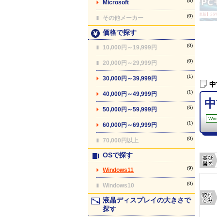
(8)
Microsoft
【最終更新】26/08
(0)
その他メーカー
価格で探す
(0)
10,000円～19,999円
(0)
20,000円～29,999円
(1)
30,000円～39,999円
中
(1)
40,000円～49,999円
中
(6)
50,000円～59,999円
Win
(1)
60,000円～69,999円
(0)
70,000円以上
OSで探す
(9)
Windows11
(0)
Windows10
液晶ディスプレイの大きさで
探す