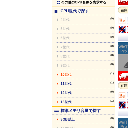
その他のCPU名称を表示する
在庫
CPU世代で探す
(0)
4世代
(0)
5世代
(0)
6世代
(0)
7世代
(0)
8世代
(0)
9世代
(1)
10世代
(1)
11世代
在庫
(6)
12世代
(1)
13世代
標準メモリ容量で探す
(9)
8GB以上
(0)