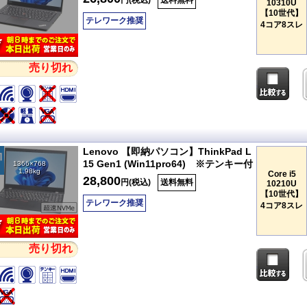
円(税込)
送料無料
10310U
【10世代】
テレワーク推奨
4コア8スレ
売り切れ
Lenovo 【即納パソコン】ThinkPad L
15 Gen1 (Win11pro64) ※テンキー付
1366×768
1.98kg
Core i5
28,800
円(税込)
送料無料
10210U
【10世代】
テレワーク推奨
4コア8スレ
売り切れ