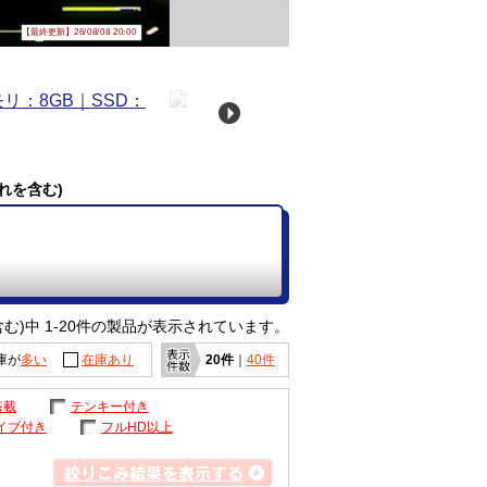
【最終更新】26/08/08 20:00
れを含む)
む)中 1-20件の製品が表示されています。
庫が
多い
在庫あり
20件
｜
40件
搭載
テンキー付き
イブ付き
フルHD以上