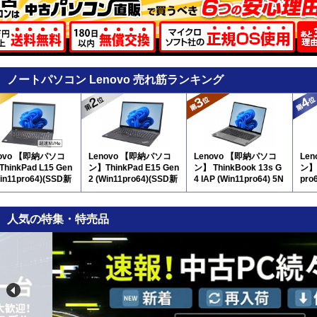
ノートパソコン Lenovo 売れ筋ランキング
novo 【即納パソコ
Lenovo 【即納パソコ
Lenovo 【即納パソコ
Le
hinkPad L15 Gen
ン】ThinkPad E15 Gen
ン】 ThinkBook 13s G
ン】 
Win11pro64)(SSD新
2 (Win11pro64)(SSD新
4 IAP (Win11pro64) 5N
pro
 5N10 ※テンキー
品) 5N11 ※テンキー
12
※
付
人気の特集・特売品