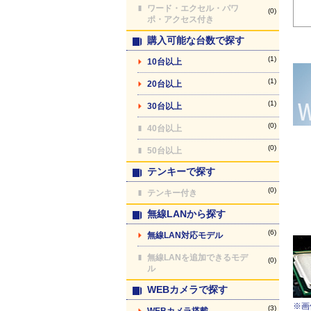
ワード・エクセル・パワ
(0)
ポ・アクセス付き
購入可能な台数で探す
(1)
10台以上
(1)
20台以上
(1)
30台以上
(0)
40台以上
(0)
50台以上
テンキーで探す
(0)
テンキー付き
無線LANから探す
(6)
無線LAN対応モデル
無線LANを追加できるモデ
(0)
ル
WEBカメラで探す
※画
(3)
WEBカメラ搭載