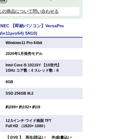
この商品について問い合わせる
EC 【即納パソコン】VersaPro
Win11pro64) 5N10)
：
Windows11 Pro 64bit
：
2020年1月発売モデル
Intel Core i5 10210Y 【10世代】
：
1GHz コア数：4 スレッド数：8
：
8GB
：
SSD 256GB M.2
：
約289× 約192× 約18
12.5インチ ワイド画面 TFT
：
Full HD （1920× 1080）
【
DVD
】
再生(読込)
×
作成(書込)
×