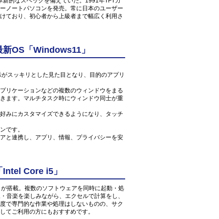
新的なスペックを備えていた。1991年TFTカ
ーノートパソコンを発売。常に日本のユーザー
けており、初心者から上級者まで幅広く利用さ
S「Windows11」
ン表示がスッキリとした見た目となり、目的のアプリ
プリケーションなどの複数のウィンドウをまる
きます。マルチタスク時にウィンドウ同士が重
好みにカスタマイズできるようになり、タッチ
ンです。
アと連携し、アプリ、情報、プライバシーを安
l Core i5」
Y 1GHz」が搭載。複数のソフトウェアを同時に起動・処
映像・音楽を楽しみながら、エクセルで計算をし、
度で専門的な作業や処理はしないものの、サク
してご利用の方にもおすすめです。