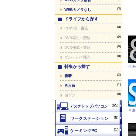
(3)
WEBカメラなし
ドライブから探す
(0)
CD作成・書込
(0)
DVD再生・読込
(0)
DVD作成・書込
(0)
ブルーレイ対応
特集から探す
※画
(3)
新着
(1)
再入荷
(0)
値下げ
(65)
※画
(8)
(1)