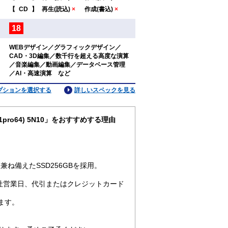
：
【
CD
】
再生(読込)
×
作成(書込)
×
18
：
WEBデザイン／グラフィックデザイン／
CAD・3D編集／数千行を超える高度な演算
：
／音楽編集／動画編集／データベース管理
／AI・高速演算 など
プションを選択する
詳しいスペックを見る
n11pro64) 5N10」をおすすめする理由
ね備えたSSD256GBを採用。
社営業日、代引またはクレジットカード
ます。