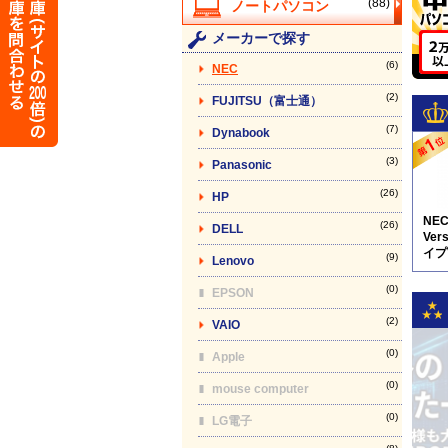
(88)
メーカーで探す
(6)
NEC
(2)
FUJITSU（富士通）
(7)
Dynabook
(3)
Panasonic
(26)
HP
NE
(26)
DELL
Vers
イプV
(9)
Lenovo
5N8
(0)
EPSON
(2)
VAIO
(0)
Apple
(0)
mouse computer
(0)
LG電子