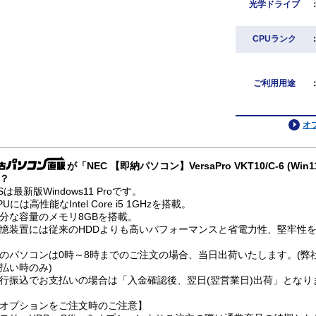
光学ドライブ
CPUランク
ご利用用途
オ
が「NEC 【即納パソコン】VersaPro VKT10/C-6 (Wi
？
Sは最新版Windows11 Proです。
PUには高性能なIntel Core i5 1GHzを搭載。
分な容量のメモリ8GBを搭載。
憶装置には従来のHDDよりも高いパフォーマンスと省電力性、堅牢性を兼
のパソコンは0時～8時までのご注文の場合、当日出荷いたします。(弊
払い時のみ)
行振込でお支払いの場合は「入金確認後、翌日(翌営業日)出荷」となり
オプションをご注文時のご注意】