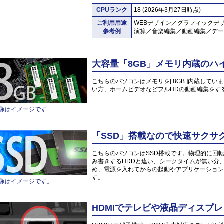
CPUランク
18 (2026年3月27日時点)
ご利用用途
WEBデザイン／グラフィックデ
参考例
演算／音楽編集／動画編集／デー
大容量「8GB」メモリ内蔵のハ
こちらのパソコンはメモリを[ 8GB ]内蔵していま
い方、ホームビデオなどフルHDの動画編集をす
像はイメージです
「SSD」搭載なので快速サクサ
こちらのパソコンはSSD搭載です。物理的に回
み書きするHDDと違い、シークタイムが無い分
め、電源を入れてからの起動やアプリケーション
す。
像はイメージです。
HDMIでテレビや液晶ディスプレ