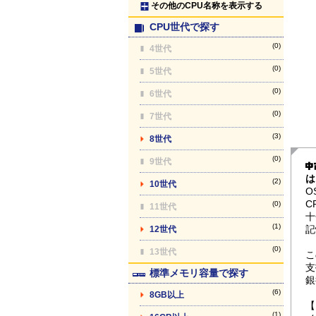
その他のCPU名称を表示する
CPU世代で探す
(0)
4世代
(0)
5世代
(0)
6世代
(0)
7世代
(3)
8世代
(0)
9世代
は
(2)
10世代
O
C
(0)
11世代
十
(1)
記
12世代
(0)
13世代
こ
支
標準メモリ容量で探す
銀
(6)
8GB以上
【
(1)