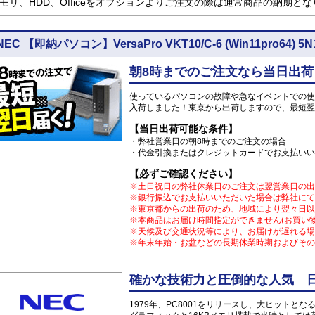
モリ、HDD、Officeをオプションよりご注文の際は通常商品の納期と
NEC 【即納パソコン】VersaPro VKT10/C-6 (Win11pro6
朝8時までのご注文なら当日出荷
使っているパソコンの故障や急なイベントでの使
入荷しました！東京から出荷しますので、最短翌
【当日出荷可能な条件】
・弊社営業日の朝8時までのご注文の場合
・代金引換またはクレジットカードでお支払いい
【必ずご確認ください】
※土日祝日の弊社休業日のご注文は翌営業日の出
※銀行振込でお支払いいただいた場合は弊社にて
※東京都からの出荷のため、地域により翌々日以
※本商品はお届け時間指定ができません(お買い
※天候及び交通状況等により、お届けが遅れる場
※年末年始・お盆などの長期休業時期およびその
確かな技術力と圧倒的な人気 日
1979年、PC8001をリリースし、大ヒット