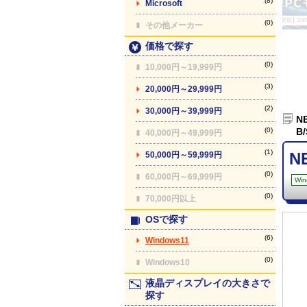
(8)
Microsoft
【最終更新】26/08
(0)
その他メーカー
価格で探す
(0)
10,000円～19,999円
(3)
20,000円～29,999円
(2)
30,000円～39,999円
N
(0)
B/
40,000円～49,999円
(1)
N
50,000円～59,999円
(0)
60,000円～69,999円
Win
(0)
70,000円以上
OSで探す
(6)
Windows11
(0)
Windows10
液晶ディスプレイの大きさで
探す