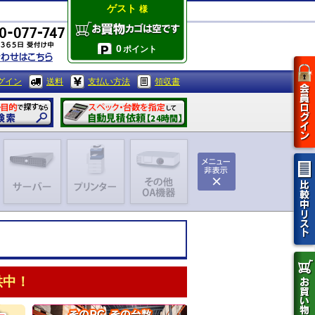
ゲスト
様
0
ポイント
グイン
送料
支払い方法
領収書
供中！