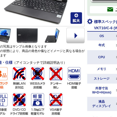
標準スペック(N
VKT10/C-6 (
OS
年式
の写真はサンプル画像となります
の状態により、商品の発色や傷などイメージと異なる場合が
ます
CPU
能・仕様
（アイコンタッチで詳細説明あり）
メモリ
ストレージ
外形寸法
W×D×H(mm)
液晶
ディスプレイ