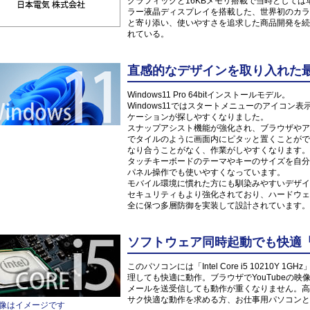
グラフィックと16KBメモリ搭載で当時としては革
ラー液晶ディスプレイを搭載した、世界初のカラ
と寄り添い、使いやすさを追求した商品開発を続
れている。
直感的なデザインを取り入れた最新O
Windows11 Pro 64bitインストールモデル。
Windows11ではスタートメニューのアイコ
ケーションが探しやすくなりました。
スナップアシスト機能が強化され、ブラウザやア
でタイルのように画面内にピタッと置くことがで
なり合うことがなく、作業がしやすくなります。
タッチキーボードのテーマやキーのサイズを自分
パネル操作でも使いやすくなっています。
モバイル環境に慣れた方にも馴染みやすいデザイ
セキュリティもより強化されており、ハードウェ
全に保つ多層防御を実装して設計されています。
ソフトウェア同時起動でも快適「Inte
このパソコンには「Intel Core i5 10210
理しても快適に動作。ブラウザでYouTubeの
メールを送受信しても動作が重くなりません。高
サク快適な動作を求める方、お仕事用パソコンと
像はイメージです