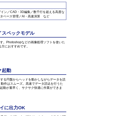
ザイン／CAD・3D編集／数千行を超える高度な
タベース管理／AI・高速演算 など
イスペックモデル
す。Photoshopなどの画像処理ソフトを使いた
る方におすすめです。
ク起動
転する円盤からヘッドを動かしながらデータを読
、動作はスムーズ。高速でデータ読込を行うた
起動が素早く、サクサク快適に作業ができま
イに出力OK