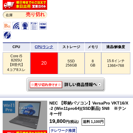
売り切れ
在庫
CPU
CPUランク
ストレージ
メモリ
液晶/解像度
Core i5
8265U
15.6インチ
SSD
8
20
【8世代】
256GB
GB
1366×768
4コア8スレ
NEC 【即納パソコン】VersaPro VKT16/X
-2 (Win11pro64)(SSD新品) 5N8 ※テン
1366×768
2.4kg
キー付
19,800
円(税込)
送料 1,100円
テレワーク推奨