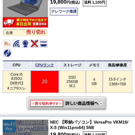
19,800
円(税込)
送料 1,100円
テレワーク推奨
売り切れ
在庫
CPU
CPUランク
ストレージ
メモリ
液晶/解像度
Core i5
SSD
8350U
15.6インチ
4
20
256GB
【8世代】
GB
1366×768
M.2
4コア8スレ
NEC 【即納パソコン】VersaPro VKM16/
X-5 (Win11pro64) 5N8
1366×768
2.2kg
19,800
円(税込)
送料 1,100円