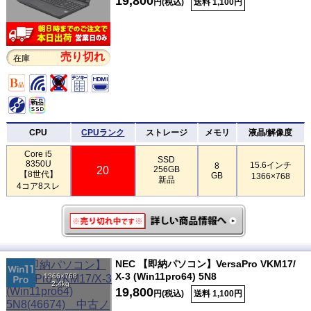
19,800
円(税込)
送料 1,100円
売り切れ
在庫
CPU
CPUランク
ストレージ
メモリ
液晶/解像度
Core i5
SSD
8350U
15.6インチ
8
20
256GB
【8世代】
GB
1366×768
新品
4コア8スレ
NEC 【即納パソコン】VersaPro VKM17/
X-3 (Win11pro64) 5N8
1366×768
2.4kg
19,800
円(税込)
送料 1,100円