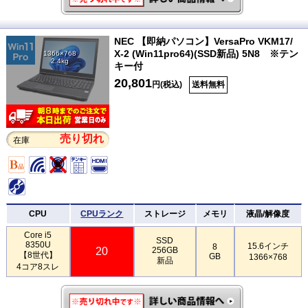
NEC 【即納パソコン】VersaPro VKM17/
X-2 (Win11pro64)(SSD新品) 5N8 ※テン
1366×768
2.4kg
キー付
20,801
円(税込)
送料無料
売り切れ
在庫
CPU
CPUランク
ストレージ
メモリ
液晶/解像度
Core i5
SSD
8350U
15.6インチ
8
20
256GB
【8世代】
GB
1366×768
新品
4コア8スレ