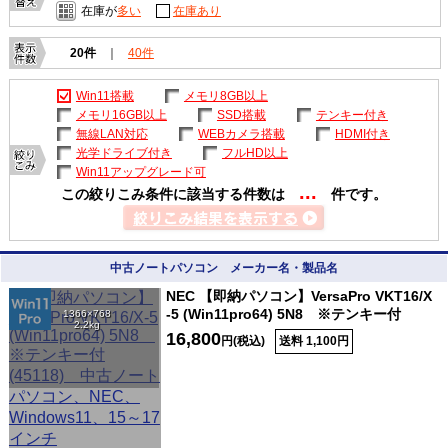
在庫が
多い
在庫あり
20件
｜
40件
Win11搭載
メモリ8GB以上
メモリ16GB以上
SSD搭載
テンキー付き
無線LAN対応
WEBカメラ搭載
HDMI付き
光学ドライブ付き
フルHD以上
Win11アップグレード可
...
この絞りこみ条件に該当する件数は
件です。
中古ノートパソコン メーカー名・製品名
NEC 【即納パソコン】VersaPro VKT16/X
-5 (Win11pro64) 5N8 ※テンキー付
1366×768
2.2kg
16,800
円(税込)
送料 1,100円