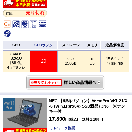
売り切れ
在庫
CPU
CPUランク
ストレージ
メモリ
液晶/解像度
Core i5
8265U
15.6インチ
SSD
8
20
【8世代】
256GB
GB
1366×768
4コア8スレ
NEC 【即納パソコン】VersaPro VKL21/X
-6 (Win11pro64)(SSD新品) 3N8 ※テン
1366×768
2.2kg
キー付
17,800
円(税込)
送料 1,100円
テレワーク推奨