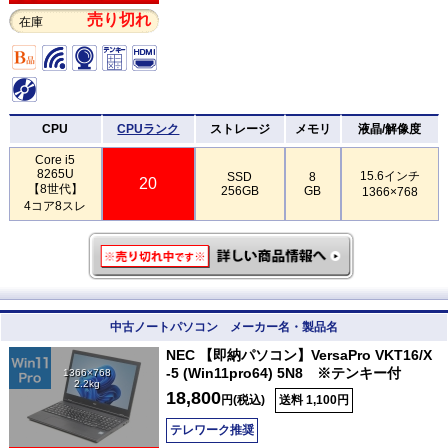
売り切れ
在庫
CPU
CPUランク
ストレージ
メモリ
液晶/解像度
Core i5
8265U
15.6インチ
SSD
8
20
【8世代】
256GB
GB
1366×768
4コア8スレ
中古ノートパソコン メーカー名・製品名
NEC 【即納パソコン】VersaPro VKT16/X
-5 (Win11pro64) 5N8 ※テンキー付
1366×768
2.2kg
18,800
円(税込)
送料 1,100円
テレワーク推奨