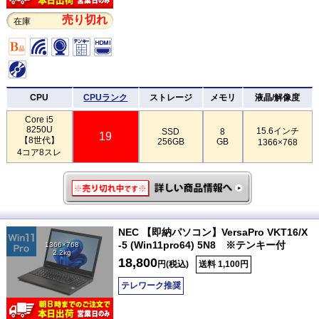
売り切れ
在庫
CPU
CPUランク
ストレージ
メモリ
液晶/解像度
Core i5
8250U
15.6インチ
SSD
8
19
【8世代】
256GB
GB
1366×768
4コア8スレ
NEC 【即納パソコン】VersaPro VKT16/X
-5 (Win11pro64) 5N8 ※テンキー付
1366×768
2.2kg
18,800
円(税込)
送料 1,100円
テレワーク推奨