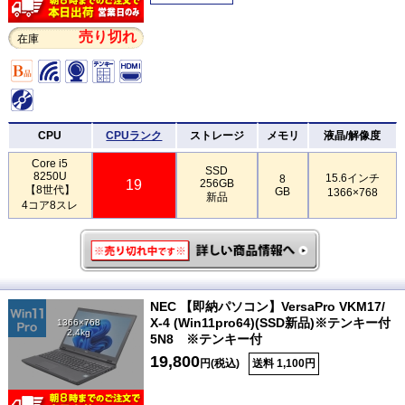
売り切れ
在庫
CPU
CPUランク
ストレージ
メモリ
液晶/解像度
Core i5
SSD
8250U
15.6インチ
8
19
256GB
【8世代】
GB
1366×768
新品
4コア8スレ
NEC 【即納パソコン】VersaPro VKM17/
X-4 (Win11pro64)(SSD新品)※テンキー付
1366×768
2.4kg
5N8 ※テンキー付
19,800
円(税込)
送料 1,100円