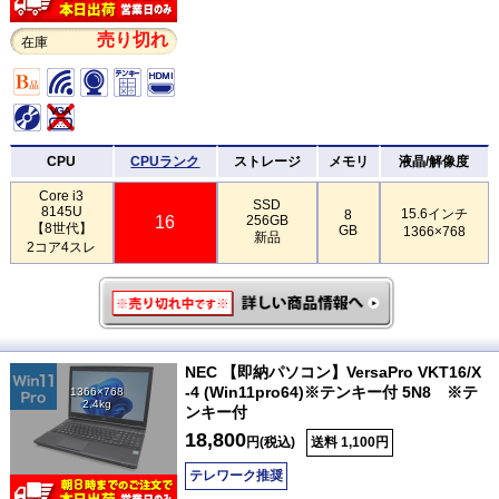
売り切れ
在庫
CPU
CPUランク
ストレージ
メモリ
液晶/解像度
Core i3
SSD
8145U
15.6インチ
8
16
256GB
【8世代】
GB
1366×768
新品
2コア4スレ
NEC 【即納パソコン】VersaPro VKT16/X
-4 (Win11pro64)※テンキー付 5N8 ※テ
1366×768
2.4kg
ンキー付
18,800
円(税込)
送料 1,100円
テレワーク推奨