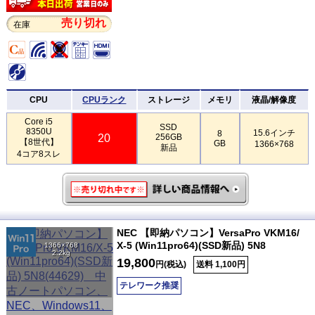
売り切れ
在庫
CPU
CPUランク
ストレージ
メモリ
液晶/解像度
Core i5
SSD
8350U
15.6インチ
8
20
256GB
【8世代】
GB
1366×768
新品
4コア8スレ
NEC 【即納パソコン】VersaPro VKM16/
X-5 (Win11pro64)(SSD新品) 5N8
1366×768
2.2kg
19,800
円(税込)
送料 1,100円
テレワーク推奨