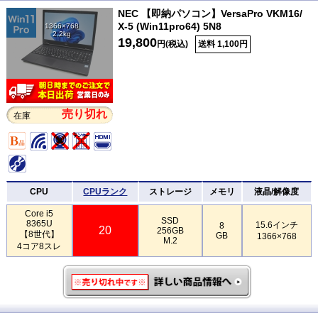
NEC 【即納パソコン】VersaPro VKM16/
X-5 (Win11pro64) 5N8
1366×768
2.2kg
19,800
円(税込)
送料 1,100円
売り切れ
在庫
CPU
CPUランク
ストレージ
メモリ
液晶/解像度
Core i5
SSD
8365U
15.6インチ
8
20
256GB
【8世代】
GB
1366×768
M.2
4コア8スレ