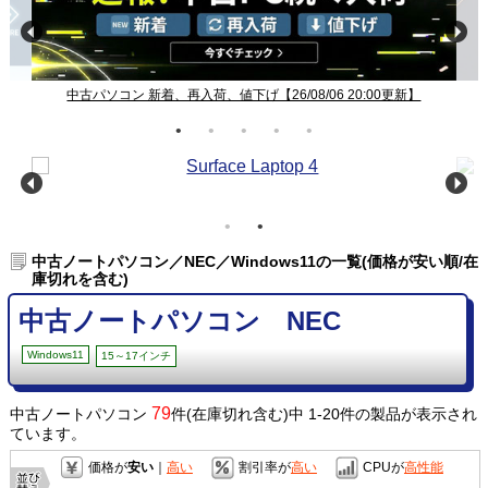
:00更新】
Windows11ノート一覧【26/08/06 20:00更新】
中古ノートパソコン／NEC／Windows11の一覧(価格が安い順/在
庫切れを含む)
中古ノートパソコン NEC
Windows11
15～17インチ
79
中古ノートパソコン
件(在庫切れ含む)中 1-20件の製品が表示され
ています。
価格が
安い
｜
高い
割引率が
高い
CPUが
高性能