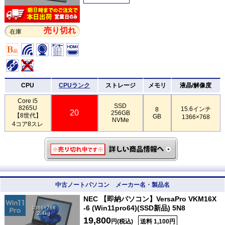
売り切れ
在庫
CPU
CPUランク
ストレージ
メモリ
液晶/解像度
Core i5
SSD
8265U
15.6インチ
8
20
256GB
【8世代】
GB
1366×768
NVMe
4コア8スレ
中古ノートパソコン メーカー名・製品名
NEC 【即納パソコン】VersaPro VKM16X
-6 (Win11pro64)(SSD新品) 5N8
1366×768
2.4kg
19,800
円(税込)
送料 1,100円