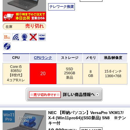
テレワーク推奨
売り切れ
在庫
CPU
CPUランク
ストレージ
メモリ
液晶/解像度
Core i5
SSD
8365U
15.6インチ
8
20
256GB
【8世代】
GB
1366×768
新品
4コア8スレ
NEC 【即納パソコン】VersaPro VKM17/
X-4 (Win11pro64)(SSD新品) 5N8 ※テン
1366×768
2.4kg
キー付