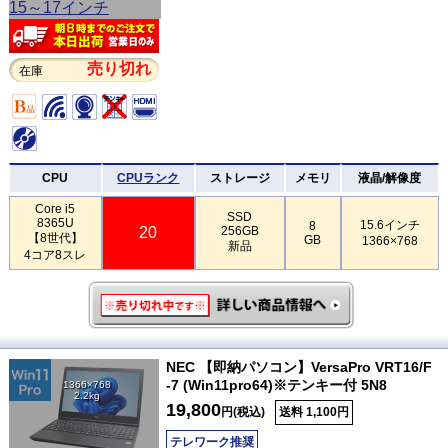
売り切れ
在庫
CPU
CPUランク
ストレージ
メモリ
液晶/解像度
Core i5
SSD
8365U
15.6インチ
8
20
256GB
【8世代】
GB
1366×768
新品
4コア8スレ
NEC 【即納パソコン】VersaPro VRT16/F
-7 (Win11pro64)※テンキー付 5N8
1366×768
2.2kg
19,800
円(税込)
送料 1,100円
テレワーク推奨