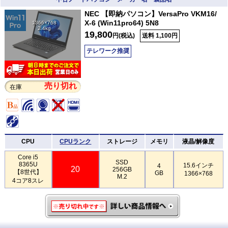
NEC 【即納パソコン】VersaPro VKM16/
X-6 (Win11pro64) 5N8
1366×768
2.4kg
19,800
円(税込)
送料 1,100円
テレワーク推奨
売り切れ
在庫
CPU
CPUランク
ストレージ
メモリ
液晶/解像度
Core i5
SSD
8365U
15.6インチ
4
20
256GB
【8世代】
GB
1366×768
M.2
4コア8スレ