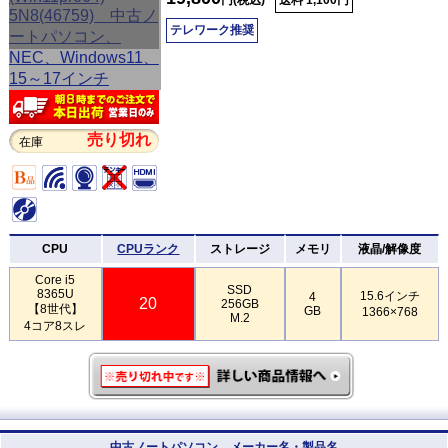
テレワーク推奨
売り切れ
在庫
CPU
CPUランク
ストレージ
メモリ
液晶/解像度
Core i5
SSD
8365U
15.6インチ
4
20
256GB
【8世代】
GB
1366×768
M.2
4コア8スレ
中古ノートパソコン メーカー名・製品名