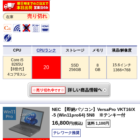
売り切れ
在庫
CPU
CPUランク
ストレージ
メモリ
液晶/解像度
Core i5
8265U
15.6インチ
SSD
8
20
【8世代】
256GB
GB
1366×768
4コア8スレ
NEC 【即納パソコン】VersaPro VKT16/X
-5 (Win11pro64) 5N8 ※テンキー付
1366×768
2.2kg
16,800
円(税込)
送料 1,100円
テレワーク推奨