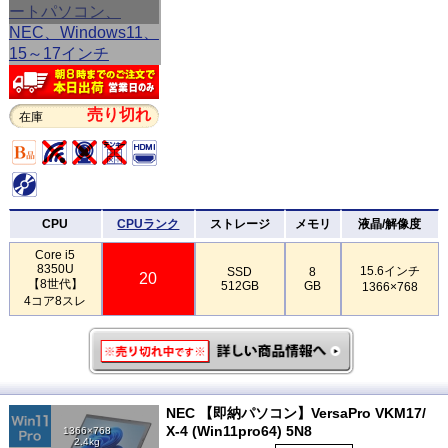
売り切れ
在庫
CPU
CPUランク
ストレージ
メモリ
液晶/解像度
Core i5
8350U
15.6インチ
SSD
8
20
【8世代】
512GB
GB
1366×768
4コア8スレ
NEC 【即納パソコン】VersaPro VKM17/
X-4 (Win11pro64) 5N8
1366×768
2.4kg