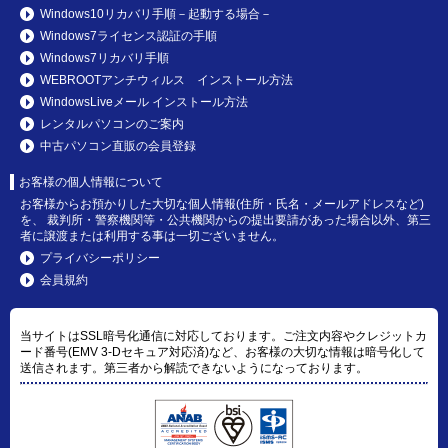
Windows10リカバリ手順－起動する場合－
Windows7ライセンス認証の手順
Windows7リカバリ手順
WEBROOTアンチウィルス インストール方法
WindowsLiveメール インストール方法
レンタルパソコンのご案内
中古パソコン直販の会員登録
お客様の個人情報について
お客様からお預かりした大切な個人情報(住所・氏名・メールアドレスなど)
を、 裁判所・警察機関等・公共機関からの提出要請があった場合以外、第三
者に譲渡または利用する事は一切ございません。
プライバシーポリシー
会員規約
当サイトはSSL暗号化通信に対応しております。ご注文内容やクレジットカ
ード番号(EMV 3-Dセキュア対応済)など、お客様の大切な情報は暗号化して
送信されます。第三者から解読できないようになっております。