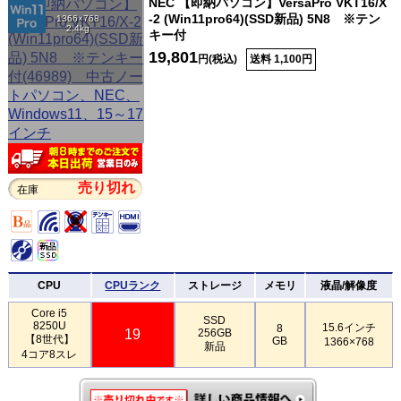
NEC 【即納パソコン】VersaPro VKT16/X
-2 (Win11pro64)(SSD新品) 5N8 ※テン
1366×768
2.4kg
キー付
19,801
円(税込)
送料 1,100円
売り切れ
在庫
CPU
CPUランク
ストレージ
メモリ
液晶/解像度
Core i5
SSD
8250U
15.6インチ
8
19
256GB
【8世代】
GB
1366×768
新品
4コア8スレ