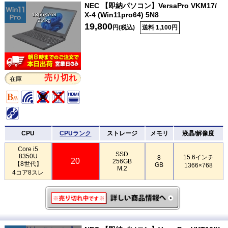
NEC 【即納パソコン】VersaPro VKM17/
X-4 (Win11pro64) 5N8
1366×768
2.4kg
19,800
円(税込)
送料 1,100円
売り切れ
在庫
CPU
CPUランク
ストレージ
メモリ
液晶/解像度
Core i5
SSD
8350U
15.6インチ
8
20
256GB
【8世代】
GB
1366×768
M.2
4コア8スレ