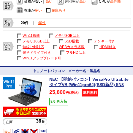
価格が
安い
｜
高い
割引率が
高い
CPUが
高性能
在庫が
多い
在庫あり
20件
｜
40件
Win11搭載
メモリ8GB以上
メモリ16GB以上
SSD搭載
テンキー付き
無線LAN対応
WEBカメラ搭載
HDMI付き
光学ドライブ付き
フルHD以上
Win11アップグレード可
中古ノートパソコン メーカー名・製品名
NEC 【即納パソコン】VersaPro UltraLite
タイプVB (Win11pro64)(SSD新品) 5N8
1366×768
1.23kg
25,800
円(税込)
送料無料
8/6 再入荷
36
台
在庫