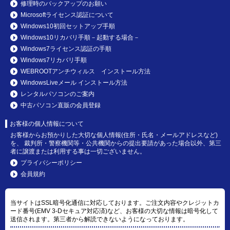
修理時のバックアップのお願い
Microsoftライセンス認証について
Windows10初回セットアップ手順
Windows10リカバリ手順－起動する場合－
Windows7ライセンス認証の手順
Windows7リカバリ手順
WEBROOTアンチウィルス インストール方法
WindowsLiveメール インストール方法
レンタルパソコンのご案内
中古パソコン直販の会員登録
お客様の個人情報について
お客様からお預かりした大切な個人情報(住所・氏名・メールアドレスなど)
を、 裁判所・警察機関等・公共機関からの提出要請があった場合以外、第三
者に譲渡または利用する事は一切ございません。
プライバシーポリシー
会員規約
当サイトはSSL暗号化通信に対応しております。ご注文内容やクレジットカ
ード番号(EMV 3-Dセキュア対応済)など、お客様の大切な情報は暗号化して
送信されます。第三者から解読できないようになっております。