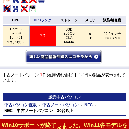
CPU
CPUランク
ストレージ
メモリ
液晶/解像度
Core i5
SSD
8265U
256GB
12.5インチ
8
20
【8世代】
新品
GB
1366×768
4コア8スレ
NVMe
1
中古ノートパソコン
件(在庫切れ含む)中 1-1件の製品が表示されて
います。
激安
中古パソコン
中古パソコン直販
中古ノートパソコン
NEC
NEC 中古ノートパソコン 30台以上
Win10サポートが終了しました。Win11各モデルを