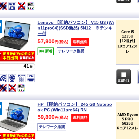
Lenovo 【即納パソコン】 V15 G3 (Wi
n11pro64)(SSD新品) 5N12 ※テンキ
1920×1080
1.7kg
Core i5
ー付
1235U
57,800
【12世代】
円(税込)
送料無料
10コア12ス
8/4 新着
テレワーク推奨
レ
41
台
HP 【即納パソコン】 245 G9 Notebo
ok PC (Win11pro64) RN
1920×1080
1.47kg
AMD Ryzen
59,800
円(税込)
送料無料
5 PRO
5625U
テレワーク推奨
6コア12スレ