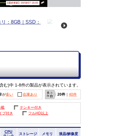
【最終更新】26/08/07 16:00
含む)中 1-8件の製品が表示されています。
庫が
多い
在庫あり
20件
｜
40件
搭載
テンキー付き
イブ付き
フルHD以上
CPU
ストレージ
メモリ
液晶/解像度