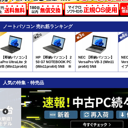
ノートパソコン 売れ筋ランキング
C 【即納パソコン】
HP 【即納パソコン】 2
NEC 【即納パソコン】
NE
aPro UltraLite タ
50 G7 NOTEBOOK PC
VersaPro VB-3 (Win11
Vers
B (Win11pro64)
(Win11pro64) 5N8 ※
pro64) 5N8
イプV
テンキー付
(SS
品)
人気の特集・特売品