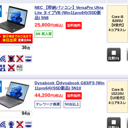
NEC 【即納パソコン】VersaPro Ultra
Lite タイプVB (Win11pro64)(SSD新
1366×768
1.23kg
Core i5
品) 5N8
8265U
25,800
【8世代】
円(税込)
送料無料
4コア8スレ
8/6 再入荷
36
台
Dynabook ◎dynabook G83/FS (Win
11pro64)(SSD新品) 5N10
1920×1080
Core i5
0.94kg
10210U
44,200
円(税込)
送料無料
【10世代】
4コア8スレ
テレワーク推奨
50台以上
94
台