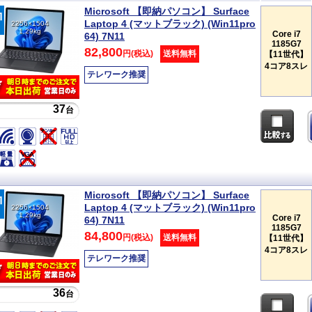
Microsoft 【即納パソコン】 Surface
Laptop 4 (マットブラック) (Win11pro
2256×1504
1.29kg
Core i7
64) 7N11
1185G7
82,800
円(税込)
送料無料
【11世代】
4コア8スレ
テレワーク推奨
37
台
Microsoft 【即納パソコン】 Surface
Laptop 4 (マットブラック) (Win11pro
2256×1504
1.29kg
Core i7
64) 7N11
1185G7
84,800
円(税込)
送料無料
【11世代】
4コア8スレ
テレワーク推奨
36
台