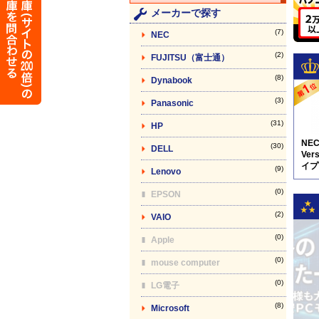
メーカーで探す
(7)
NEC
(2)
FUJITSU（富士通）
(8)
Dynabook
(3)
Panasonic
(31)
HP
NE
(30)
DELL
Vers
イプV
(9)
Lenovo
5N8
(0)
EPSON
(2)
VAIO
(0)
Apple
(0)
mouse computer
(0)
LG電子
(8)
Microsoft