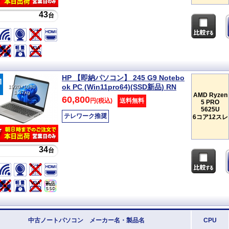
43
台
HP 【即納パソコン】 245 G9 Notebo
ok PC (Win11pro64)(SSD新品) RN
1920×1080
1.47kg
AMD Ryzen
60,800
円(税込)
送料無料
5 PRO
5625U
テレワーク推奨
6コア12スレ
34
台
中古ノートパソコン メーカー名・製品名
CPU