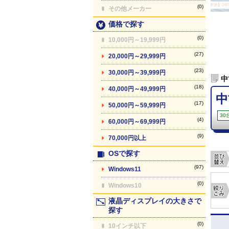
【最終更新】26/08
(0)
その他メーカー
価格で探す
(0)
10,000円～19,999円
(27)
20,000円～29,999円
(23)
30,000円～39,999円
中
(18)
40,000円～49,999円
中
(17)
50,000円～59,999円
30
(4)
60,000円～69,999円
(9)
70,000円以上
OSで探す
(97)
Windows11
(0)
Windows10
液晶ディスプレイの大きさで
探す
(0)
10インチ以下