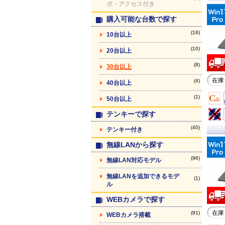
ポ・アクセス付き
購入可能な台数で探す
(18)
10台以上
(10)
20台以上
(8)
30台以上
在庫
(4)
40台以上
(1)
50台以上
テンキーで探す
(40)
テンキー付き
無線LANから探す
(96)
無線LAN対応モデル
無線LANを追加できるモデ
(1)
ル
WEBカメラで探す
在庫
(91)
WEBカメラ搭載