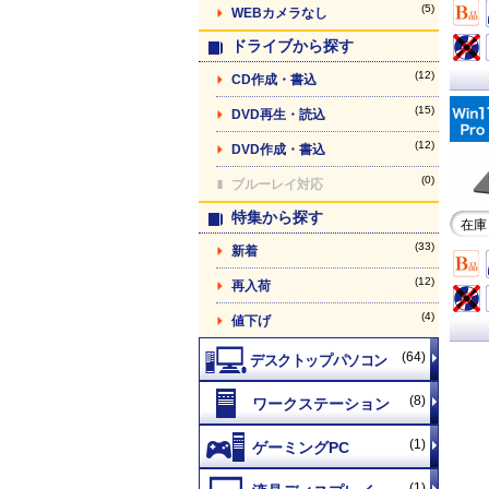
(5)
WEBカメラなし
ドライブから探す
(12)
CD作成・書込
(15)
DVD再生・読込
(12)
DVD作成・書込
(0)
ブルーレイ対応
特集から探す
在庫
(33)
新着
(12)
再入荷
(4)
値下げ
(64)
(8)
(1)
(1)