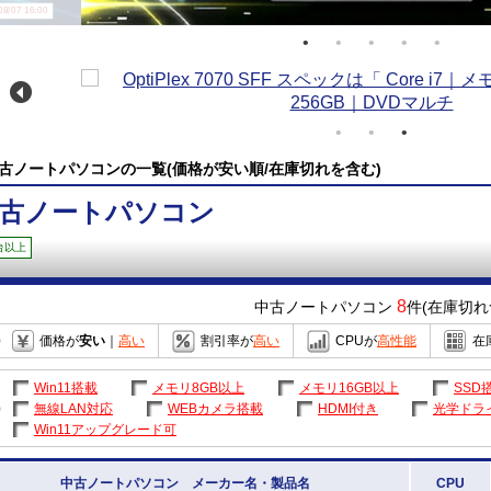
/07 16:00
古ノートパソコンの一覧(価格が安い順/在庫切れを含む)
古ノートパソコン
台以上
8
中古ノートパソコン
件(在庫切れ
価格が
安い
｜
高い
割引率が
高い
CPUが
高性能
在
Win11搭載
メモリ8GB以上
メモリ16GB以上
SSD
無線LAN対応
WEBカメラ搭載
HDMI付き
光学ドラ
Win11アップグレード可
中古ノートパソコン メーカー名・製品名
CPU