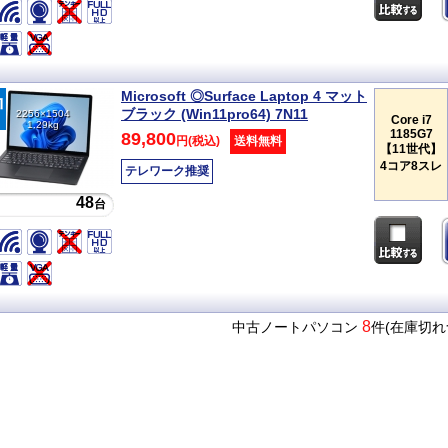
Microsoft ◎Surface Laptop 4 マット
ブラック (Win11pro64) 7N11
2256×1504
Core i7
1.29kg
1185G7
89,800
円(税込)
送料無料
【11世代】
4コア8スレ
テレワーク推奨
48
台
8
中古ノートパソコン
件(在庫切れ