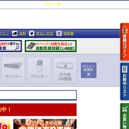
ゲスト
様
0
ポイント
グイン
送料
支払い方法
領収書
供中！