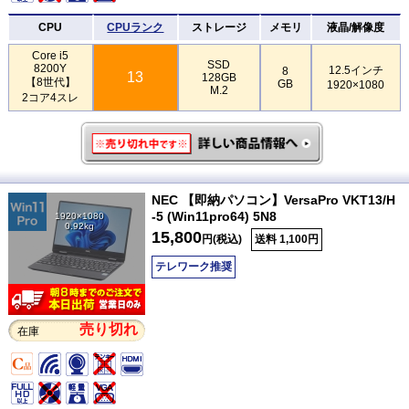
CPU
CPUランク
ストレージ
メモリ
液晶/解像度
Core i5
SSD
8200Y
12.5インチ
8
13
128GB
【8世代】
GB
1920×1080
M.2
2コア4スレ
NEC 【即納パソコン】VersaPro VKT13/H
-5 (Win11pro64) 5N8
1920×1080
0.92kg
15,800
円(税込)
送料 1,100円
テレワーク推奨
売り切れ
在庫