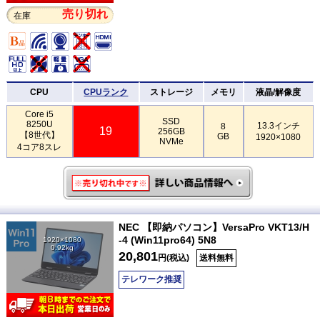
売り切れ
在庫
CPU
CPUランク
ストレージ
メモリ
液晶/解像度
Core i5
SSD
8250U
13.3インチ
8
19
256GB
【8世代】
GB
1920×1080
NVMe
4コア8スレ
NEC 【即納パソコン】VersaPro VKT13/H
-4 (Win11pro64) 5N8
1920×1080
0.92kg
20,801
円(税込)
送料無料
テレワーク推奨