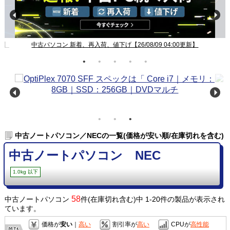
新】
中古パソコン 新着、再入荷、値下げ【26/08/09 04:00更新】
中古ノートパソコン／NECの一覧(価格が安い順/在庫切れを含む)
中古ノートパソコン NEC
1.0kg 以下
58
中古ノートパソコン
件(在庫切れ含む)中 1-20件の製品が表示され
ています。
価格が
安い
｜
高い
割引率が
高い
CPUが
高性能