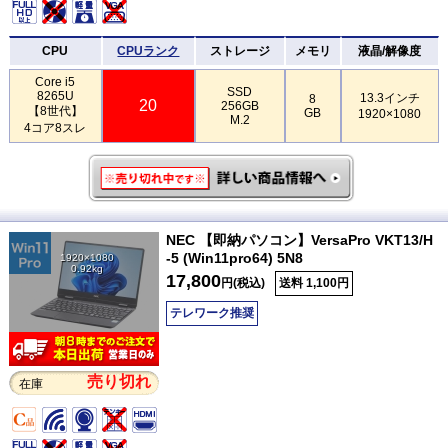
CPU
CPUランク
ストレージ
メモリ
液晶/解像度
Core i5
SSD
8265U
13.3インチ
8
20
256GB
【8世代】
GB
1920×1080
M.2
4コア8スレ
NEC 【即納パソコン】VersaPro VKT13/H
-5 (Win11pro64) 5N8
1920×1080
0.92kg
17,800
円(税込)
送料 1,100円
テレワーク推奨
売り切れ
在庫