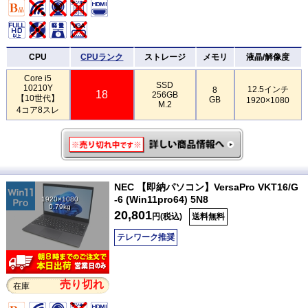
CPU
CPUランク
ストレージ
メモリ
液晶/解像度
Core i5
SSD
10210Y
12.5インチ
8
18
256GB
【10世代】
GB
1920×1080
M.2
4コア8スレ
NEC 【即納パソコン】VersaPro VKT16/G
-6 (Win11pro64) 5N8
1920×1080
0.79kg
20,801
円(税込)
送料無料
テレワーク推奨
売り切れ
在庫