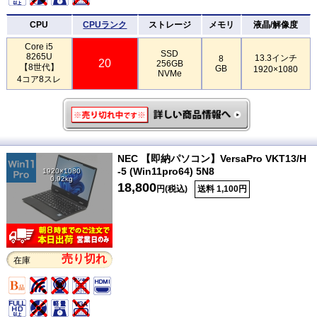
CPU
CPUランク
ストレージ
メモリ
液晶/解像度
Core i5
SSD
8265U
13.3インチ
8
20
256GB
【8世代】
GB
1920×1080
NVMe
4コア8スレ
NEC 【即納パソコン】VersaPro VKT13/H
-5 (Win11pro64) 5N8
1920×1080
0.92kg
18,800
円(税込)
送料 1,100円
売り切れ
在庫