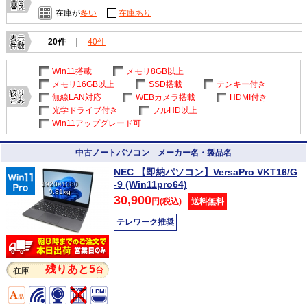
在庫が
多い
在庫あり
20件
｜
40件
Win11搭載
メモリ8GB以上
メモリ16GB以上
SSD搭載
テンキー付き
無線LAN対応
WEBカメラ搭載
HDMI付き
光学ドライブ付き
フルHD以上
Win11アップグレード可
中古ノートパソコン メーカー名・製品名
NEC 【即納パソコン】VersaPro VKT16/G
-9 (Win11pro64)
1920×1080
0.81kg
30,900
円(税込)
送料無料
テレワーク推奨
残りあと5
台
在庫