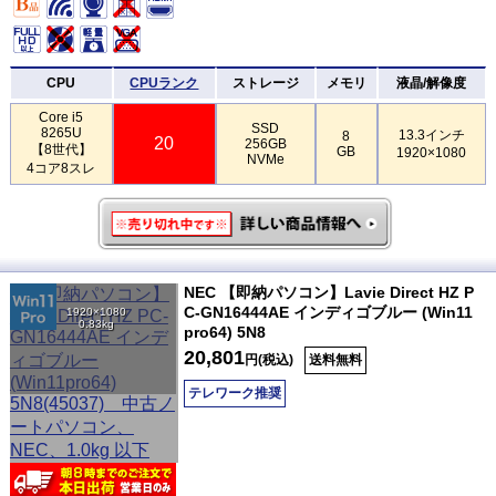
CPU
CPUランク
ストレージ
メモリ
液晶/解像度
Core i5
SSD
8265U
13.3インチ
8
20
256GB
【8世代】
GB
1920×1080
NVMe
4コア8スレ
NEC 【即納パソコン】Lavie Direct HZ P
C-GN16444AE インディゴブルー (Win11
1920×1080
0.83kg
pro64) 5N8
20,801
円(税込)
送料無料
テレワーク推奨