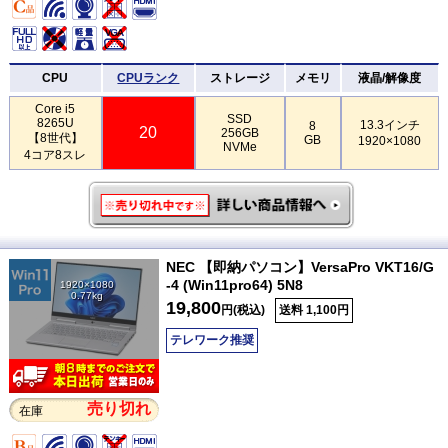
CPU
CPUランク
ストレージ
メモリ
液晶/解像度
Core i5
SSD
8265U
13.3インチ
8
20
256GB
【8世代】
GB
1920×1080
NVMe
4コア8スレ
NEC 【即納パソコン】VersaPro VKT16/G
-4 (Win11pro64) 5N8
1920×1080
0.77kg
19,800
円(税込)
送料 1,100円
テレワーク推奨
売り切れ
在庫