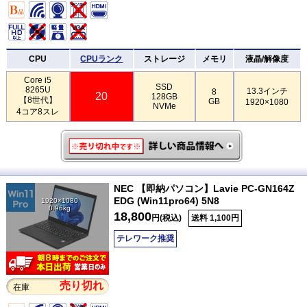
CPU
CPUランク
ストレージ
メモリ
液晶/解像度
Core i5
SSD
8265U
13.3インチ
8
20
128GB
【8世代】
GB
1920×1080
NVMe
4コア8スレ
NEC 【即納パソコン】Lavie PC-GN164Z
EDG (Win11pro64) 5N8
1920×1080
0.96kg
18,800
円(税込)
送料 1,100円
テレワーク推奨
売り切れ
在庫