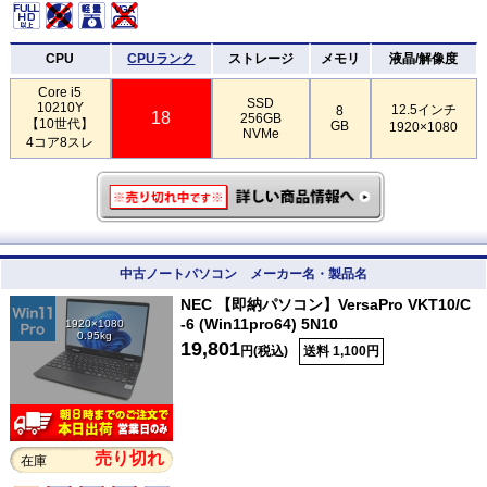
CPU
CPUランク
ストレージ
メモリ
液晶/解像度
Core i5
SSD
10210Y
12.5インチ
8
18
256GB
【10世代】
GB
1920×1080
NVMe
4コア8スレ
中古ノートパソコン メーカー名・製品名
NEC 【即納パソコン】VersaPro VKT10/C
-6 (Win11pro64) 5N10
1920×1080
0.95kg
19,801
円(税込)
送料 1,100円
売り切れ
在庫