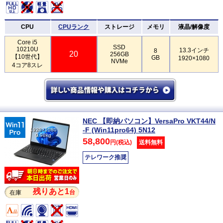
CPU
CPUランク
ストレージ
メモリ
液晶/解像度
Core i5
SSD
10210U
13.3インチ
8
20
256GB
【10世代】
GB
1920×1080
NVMe
4コア8スレ
NEC 【即納パソコン】VersaPro VKT44/N
-F (Win11pro64) 5N12
1920×1080
0.98kg
58,800
円(税込)
送料無料
テレワーク推奨
残りあと1
台
在庫