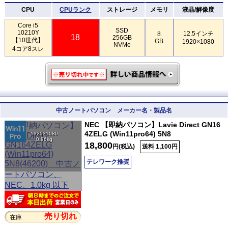
CPU
CPUランク
ストレージ
メモリ
液晶/解像度
Core i5
SSD
10210Y
12.5インチ
8
18
256GB
【10世代】
GB
1920×1080
NVMe
4コア8スレ
中古ノートパソコン メーカー名・製品名
NEC 【即納パソコン】Lavie Direct GN16
4ZELG (Win11pro64) 5N8
1920×1080
0.96kg
18,800
円(税込)
送料 1,100円
テレワーク推奨
売り切れ
在庫