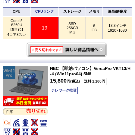
CPU
CPUランク
ストレージ
メモリ
液晶/解像度
Core i5
SSD
8250U
13.3インチ
8
19
256GB
【8世代】
GB
1920×1080
M.2
4コア8スレ
NEC 【即納パソコン】VersaPro VKT13/H
-4 (Win11pro64) 5N8
1920×1080
0.92kg
15,800
円(税込)
送料 1,100円
テレワーク推奨
売り切れ
在庫