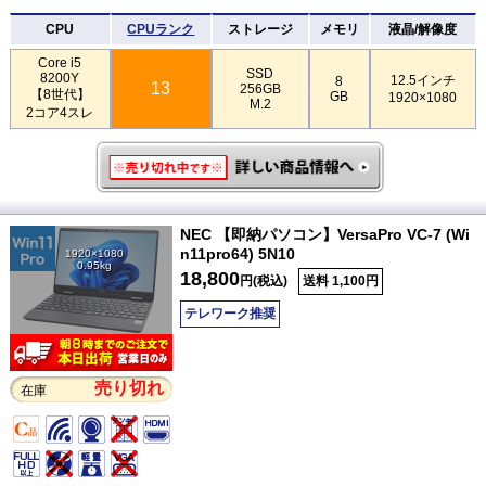
CPU
CPUランク
ストレージ
メモリ
液晶/解像度
Core i5
SSD
8200Y
12.5インチ
8
13
256GB
【8世代】
GB
1920×1080
M.2
2コア4スレ
NEC 【即納パソコン】VersaPro VC-7 (Wi
n11pro64) 5N10
1920×1080
0.95kg
18,800
円(税込)
送料 1,100円
テレワーク推奨
売り切れ
在庫