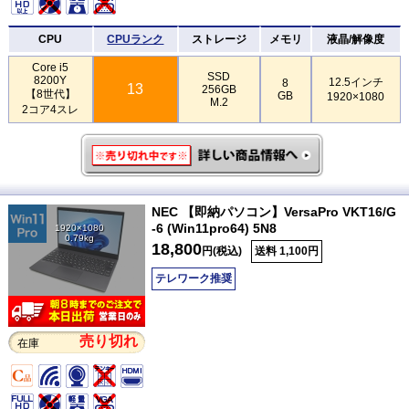
CPU
CPUランク
ストレージ
メモリ
液晶/解像度
Core i5
SSD
8200Y
12.5インチ
8
13
256GB
【8世代】
GB
1920×1080
M.2
2コア4スレ
NEC 【即納パソコン】VersaPro VKT16/G
-6 (Win11pro64) 5N8
1920×1080
0.79kg
18,800
円(税込)
送料 1,100円
テレワーク推奨
売り切れ
在庫