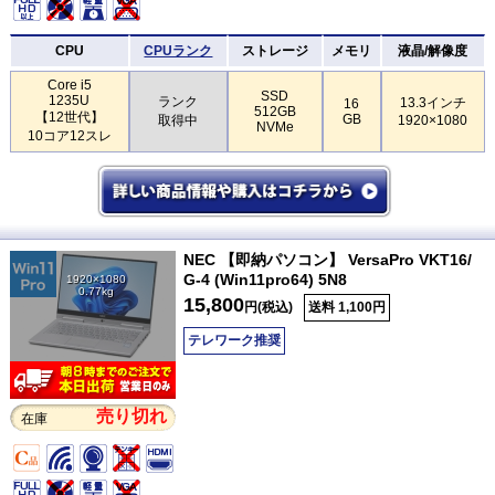
CPU
CPUランク
ストレージ
メモリ
液晶/解像度
Core i5
SSD
1235U
ランク
13.3インチ
16
512GB
【12世代】
GB
取得中
1920×1080
NVMe
10コア12スレ
NEC 【即納パソコン】 VersaPro VKT16/
G-4 (Win11pro64) 5N8
1920×1080
0.77kg
15,800
円(税込)
送料 1,100円
テレワーク推奨
売り切れ
在庫