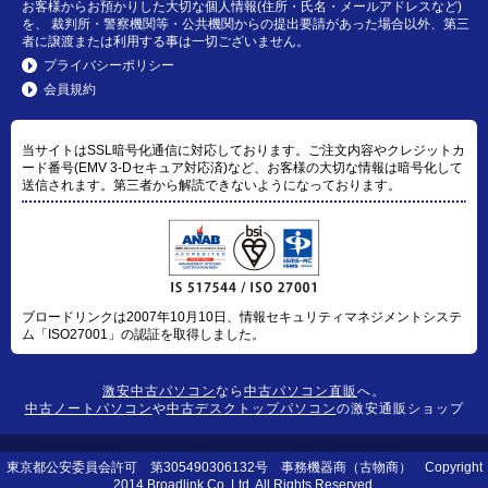
お客様からお預かりした大切な個人情報(住所・氏名・メールアドレスなど)
を、 裁判所・警察機関等・公共機関からの提出要請があった場合以外、第三
者に譲渡または利用する事は一切ございません。
プライバシーポリシー
会員規約
当サイトはSSL暗号化通信に対応しております。ご注文内容やクレジットカ
ード番号(EMV 3-Dセキュア対応済)など、お客様の大切な情報は暗号化して
送信されます。第三者から解読できないようになっております。
ブロードリンクは2007年10月10日、情報セキュリティマネジメントシステ
ム「ISO27001」の認証を取得しました。
激安中古パソコン
なら
中古パソコン直販
へ。
中古ノートパソコン
や
中古デスクトップパソコン
の激安通販ショップ
東京都公安委員会許可 第305490306132号 事務機器商（古物商） Copyright
2014 Broadlink Co.,Ltd. All Rights Reserved.