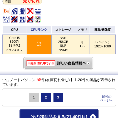
売り切れ
在庫
CPU
CPUランク
ストレージ
メモリ
液晶/解像度
Core i5
SSD
8200Y
256GB
12.5インチ
8
13
【8世代】
新品
GB
1920×1080
2コア4スレ
NVMe
58
中古ノートパソコン
件(在庫切れ含む)中 1-20件の製品が表示され
ています。
最後の
1
2
3
ページへ
次の20商品を見る
(21-40件目)