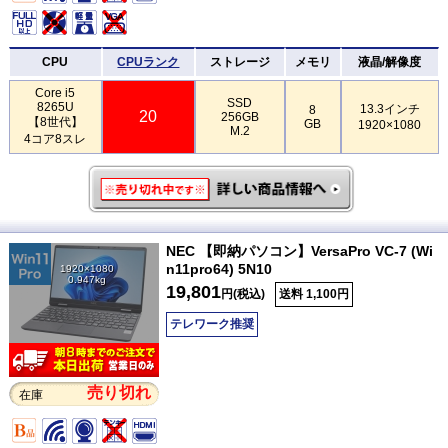
CPU
CPUランク
ストレージ
メモリ
液晶/解像度
Core i5
SSD
8265U
13.3インチ
8
20
256GB
【8世代】
GB
1920×1080
M.2
4コア8スレ
NEC 【即納パソコン】VersaPro VC-7 (Wi
n11pro64) 5N10
1920×1080
0.947kg
19,801
円(税込)
送料 1,100円
テレワーク推奨
売り切れ
在庫