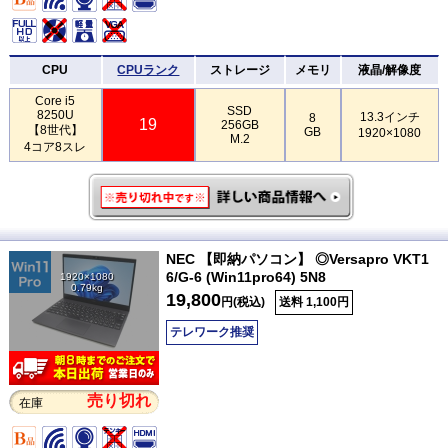
CPU
CPUランク
ストレージ
メモリ
液晶/解像度
Core i5
SSD
8250U
13.3インチ
8
19
256GB
【8世代】
GB
1920×1080
M.2
4コア8スレ
NEC 【即納パソコン】 ◎Versapro VKT1
6/G-6 (Win11pro64) 5N8
1920×1080
0.79kg
19,800
円(税込)
送料 1,100円
テレワーク推奨
売り切れ
在庫