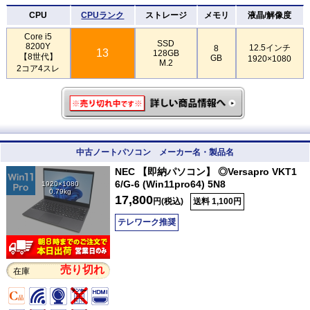
CPU
CPUランク
ストレージ
メモリ
液晶/解像度
Core i5
SSD
8200Y
12.5インチ
8
13
128GB
【8世代】
GB
1920×1080
M.2
2コア4スレ
中古ノートパソコン メーカー名・製品名
NEC 【即納パソコン】 ◎Versapro VKT1
6/G-6 (Win11pro64) 5N8
1920×1080
0.79kg
17,800
円(税込)
送料 1,100円
テレワーク推奨
売り切れ
在庫