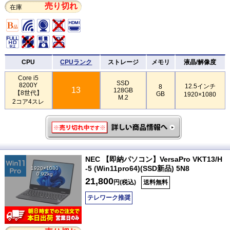
売り切れ
在庫
CPU
CPUランク
ストレージ
メモリ
液晶/解像度
Core i5
SSD
8200Y
12.5インチ
8
13
128GB
【8世代】
GB
1920×1080
M.2
2コア4スレ
NEC 【即納パソコン】VersaPro VKT13/H
-5 (Win11pro64)(SSD新品) 5N8
1920×1080
0.92kg
21,800
円(税込)
送料無料
テレワーク推奨