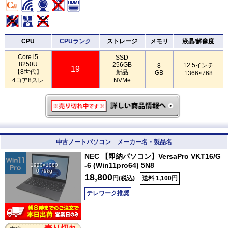
CPU
CPUランク
ストレージ
メモリ
液晶/解像度
Core i5
SSD
8250U
256GB
12.5インチ
8
19
【8世代】
新品
GB
1366×768
4コア8スレ
NVMe
中古ノートパソコン メーカー名・製品名
NEC 【即納パソコン】VersaPro VKT16/G
-6 (Win11pro64) 5N8
1920×1080
0.79kg
18,800
円(税込)
送料 1,100円
テレワーク推奨