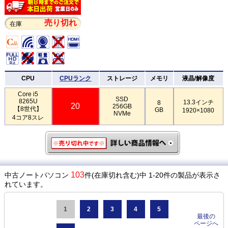
売り切れ
在庫
CPU
CPUランク
ストレージ
メモリ
液晶/解像度
Core i5
SSD
8265U
13.3インチ
8
20
256GB
【8世代】
GB
1920×1080
NVMe
4コア8スレ
103
中古ノートパソコン
件(在庫切れ含む)中 1-20件の製品が表示さ
れています。
1
2
3
4
5
最後の
ページへ