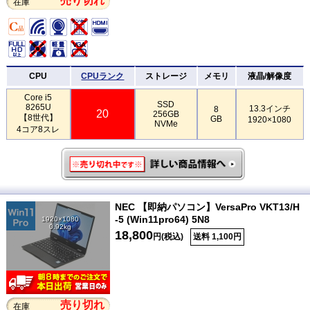
売り切れ
在庫
CPU
CPUランク
ストレージ
メモリ
液晶/解像度
Core i5
SSD
8265U
13.3インチ
8
20
256GB
【8世代】
GB
1920×1080
NVMe
4コア8スレ
NEC 【即納パソコン】VersaPro VKT13/H
-5 (Win11pro64) 5N8
1920×1080
0.92kg
18,800
円(税込)
送料 1,100円
売り切れ
在庫