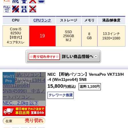
CPU
CPUランク
ストレージ
メモリ
液晶/解像度
Core i5
SSD
8250U
13.3インチ
8
19
256GB
【8世代】
GB
1920×1080
M.2
4コア8スレ
NEC 【即納パソコン】VersaPro VKT13/H
-4 (Win11pro64) 5N8
1920×1080
0.92kg
15,800
円(税込)
送料 1,100円
テレワーク推奨
売り切れ
在庫