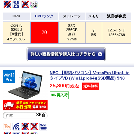
CPU
CPUランク
ストレージ
メモリ
液晶/解像度
Core i5
SSD
8265U
256GB
12.5インチ
8
20
【8世代】
新品
GB
1366×768
4コア8スレ
NVMe
NEC 【即納パソコン】VersaPro UltraLite
タイプVB (Win11pro64)(SSD新品) 5N8
1366×768
1.23kg
25,800
円(税込)
送料無料
8/6 再入荷
36
台
在庫