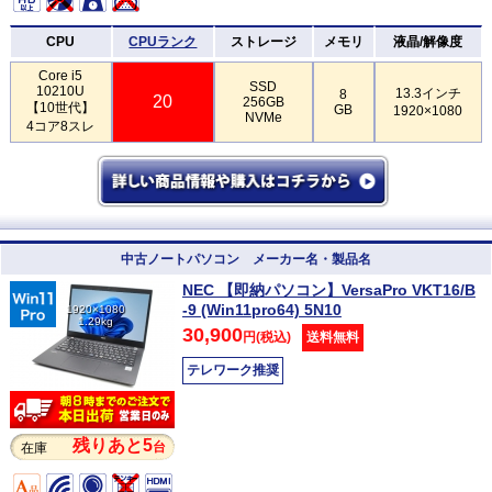
CPU
CPUランク
ストレージ
メモリ
液晶/解像度
Core i5
SSD
10210U
13.3インチ
8
20
256GB
【10世代】
GB
1920×1080
NVMe
4コア8スレ
中古ノートパソコン メーカー名・製品名
NEC 【即納パソコン】VersaPro VKT16/B
-9 (Win11pro64) 5N10
1920×1080
1.29kg
30,900
円(税込)
送料無料
テレワーク推奨
残りあと5
台
在庫