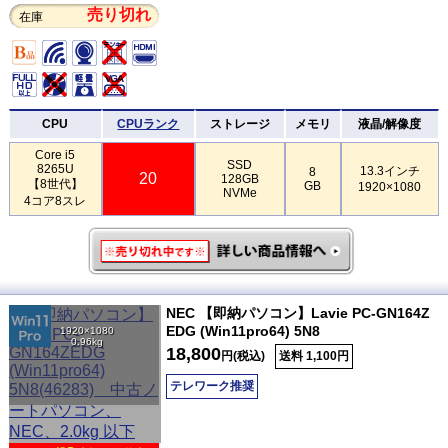
売り切れ
在庫
CPU
CPUランク
ストレージ
メモリ
液晶/解像度
Core i5
SSD
8265U
13.3インチ
8
20
128GB
【8世代】
GB
1920×1080
NVMe
4コア8スレ
NEC 【即納パソコン】Lavie PC-GN164Z
EDG (Win11pro64) 5N8
1920×1080
0.96kg
18,800
円(税込)
送料 1,100円
テレワーク推奨