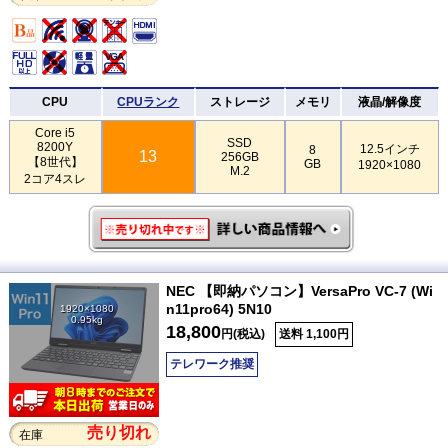
CPU
CPUランク
ストレージ
メモリ
液晶/解像度
Core i5
SSD
8200Y
12.5インチ
8
13
256GB
【8世代】
GB
1920×1080
M.2
2コア4スレ
NEC 【即納パソコン】VersaPro VC-7 (Wi
n11pro64) 5N10
1920×1080
0.95kg
18,800
円(税込)
送料 1,100円
テレワーク推奨
売り切れ
在庫