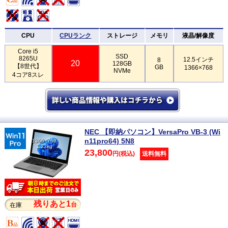
CPU
CPUランク
ストレージ
メモリ
液晶/解像度
Core i5
SSD
8265U
12.5インチ
8
20
128GB
【8世代】
GB
1366×768
NVMe
4コア8スレ
NEC 【即納パソコン】VersaPro VB-3 (Wi
n11pro64) 5N8
1366×768
1.23kg
23,800
円(税込)
送料無料
残りあと1
台
在庫