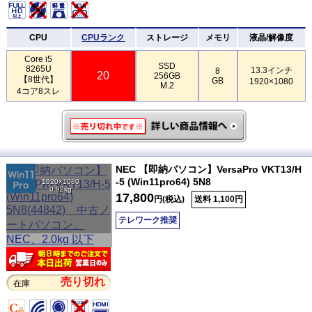
CPU
CPUランク
ストレージ
メモリ
液晶/解像度
Core i5
SSD
8265U
13.3インチ
8
20
256GB
【8世代】
GB
1920×1080
M.2
4コア8スレ
NEC 【即納パソコン】VersaPro VKT13/H
-5 (Win11pro64) 5N8
1920×1080
0.92kg
17,800
円(税込)
送料 1,100円
テレワーク推奨
売り切れ
在庫