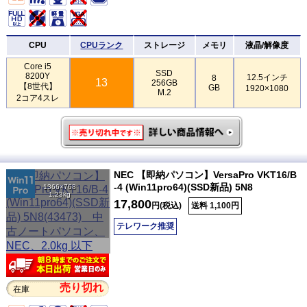
CPU
CPUランク
ストレージ
メモリ
液晶/解像度
Core i5
SSD
8200Y
12.5インチ
8
13
256GB
【8世代】
GB
1920×1080
M.2
2コア4スレ
NEC 【即納パソコン】VersaPro VKT16/B
-4 (Win11pro64)(SSD新品) 5N8
1366×768
1.23kg
17,800
円(税込)
送料 1,100円
テレワーク推奨
売り切れ
在庫