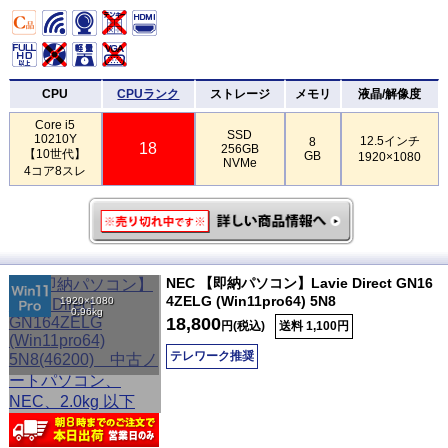
CPU
CPUランク
ストレージ
メモリ
液晶/解像度
Core i5
SSD
10210Y
12.5インチ
8
18
256GB
【10世代】
GB
1920×1080
NVMe
4コア8スレ
NEC 【即納パソコン】Lavie Direct GN16
4ZELG (Win11pro64) 5N8
1920×1080
0.96kg
18,800
円(税込)
送料 1,100円
テレワーク推奨