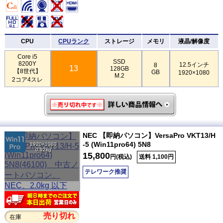
CPU
CPUランク
ストレージ
メモリ
液晶/解像度
Core i5
SSD
8200Y
12.5インチ
8
13
128GB
【8世代】
GB
1920×1080
M.2
2コア4スレ
NEC 【即納パソコン】VersaPro VKT13/H
-5 (Win11pro64) 5N8
1920×1080
0.92kg
15,800
円(税込)
送料 1,100円
テレワーク推奨
売り切れ
在庫