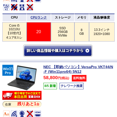
CPU
CPUランク
ストレージ
メモリ
液晶/解像度
Core i5
SSD
10210U
13.3インチ
8
20
256GB
【10世代】
GB
1920×1080
NVMe
4コア8スレ
NEC 【即納パソコン】VersaPro VKT44/N
-F (Win11pro64) 5N12
1920×1080
0.98kg
58,800
円(税込)
送料無料
8/5 新着
テレワーク推奨
残りあと1
台
在庫