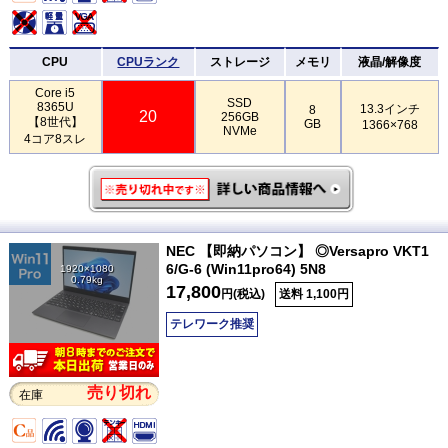
CPU
CPUランク
ストレージ
メモリ
液晶/解像度
Core i5
SSD
8365U
13.3インチ
8
20
256GB
【8世代】
GB
1366×768
NVMe
4コア8スレ
NEC 【即納パソコン】 ◎Versapro VKT1
6/G-6 (Win11pro64) 5N8
1920×1080
0.79kg
17,800
円(税込)
送料 1,100円
テレワーク推奨
売り切れ
在庫