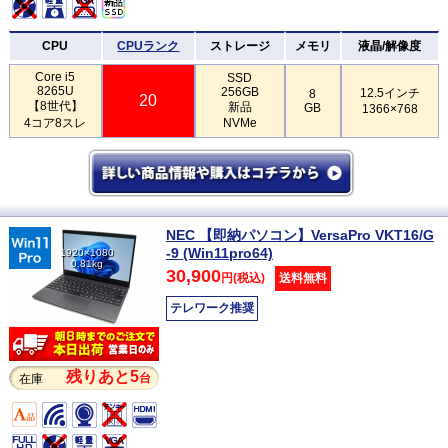
CPU
CPUランク
ストレージ
メモリ
液晶/解像度
Core i5
SSD
8265U
256GB
12.5インチ
8
20
【8世代】
新品
GB
1366×768
4コア8スレ
NVMe
NEC 【即納パソコン】VersaPro VKT16/G
-9 (Win11pro64)
1920×1080
0.81kg
30,900
円(税込)
送料無料
テレワーク推奨
残りあと5
台
在庫