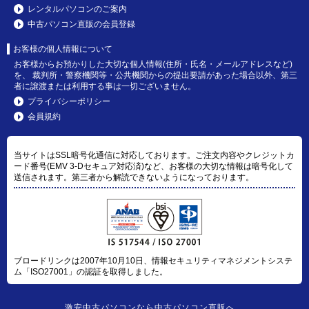
レンタルパソコンのご案内
中古パソコン直販の会員登録
お客様の個人情報について
お客様からお預かりした大切な個人情報(住所・氏名・メールアドレスなど)
を、 裁判所・警察機関等・公共機関からの提出要請があった場合以外、第三
者に譲渡または利用する事は一切ございません。
プライバシーポリシー
会員規約
当サイトはSSL暗号化通信に対応しております。ご注文内容やクレジットカ
ード番号(EMV 3-Dセキュア対応済)など、お客様の大切な情報は暗号化して
送信されます。第三者から解読できないようになっております。
ブロードリンクは2007年10月10日、情報セキュリティマネジメントシステ
ム「ISO27001」の認証を取得しました。
激安中古パソコン
なら
中古パソコン直販
へ。