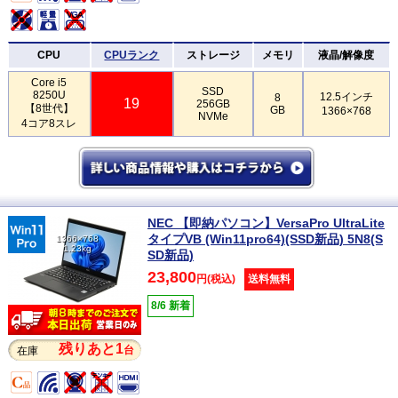
CPU
CPUランク
ストレージ
メモリ
液晶/解像度
Core i5
SSD
8250U
12.5インチ
8
19
256GB
【8世代】
GB
1366×768
NVMe
4コア8スレ
NEC 【即納パソコン】VersaPro UltraLite
タイプVB (Win11pro64)(SSD新品) 5N8(S
1366×768
1.23kg
SD新品)
23,800
円(税込)
送料無料
8/6 新着
残りあと1
台
在庫