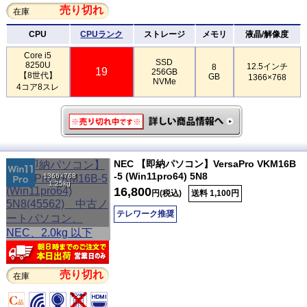
売り切れ
在庫
CPU
CPUランク
ストレージ
メモリ
液晶/解像度
Core i5
SSD
8250U
12.5インチ
8
19
256GB
【8世代】
GB
1366×768
NVMe
4コア8スレ
NEC 【即納パソコン】VersaPro VKM16B
-5 (Win11pro64) 5N8
1366×768
1.25kg
16,800
円(税込)
送料 1,100円
テレワーク推奨
売り切れ
在庫