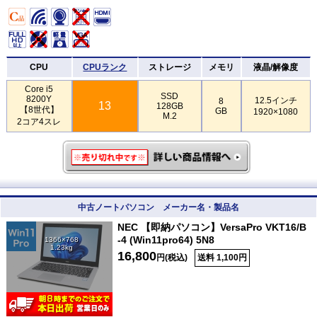
CPU
CPUランク
ストレージ
メモリ
液晶/解像度
Core i5
SSD
8200Y
12.5インチ
8
13
128GB
【8世代】
GB
1920×1080
M.2
2コア4スレ
中古ノートパソコン メーカー名・製品名
NEC 【即納パソコン】VersaPro VKT16/B
-4 (Win11pro64) 5N8
1366×768
1.23kg
16,800
円(税込)
送料 1,100円