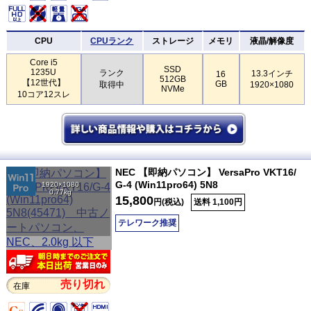
CPU
CPUランク
ストレージ
メモリ
液晶/解像度
Core i5
SSD
1235U
ランク
13.3インチ
16
512GB
【12世代】
GB
取得中
1920×1080
NVMe
10コア12スレ
NEC 【即納パソコン】 VersaPro VKT16/
G-4 (Win11pro64) 5N8
1920×1080
0.77kg
15,800
円(税込)
送料 1,100円
テレワーク推奨
売り切れ
在庫