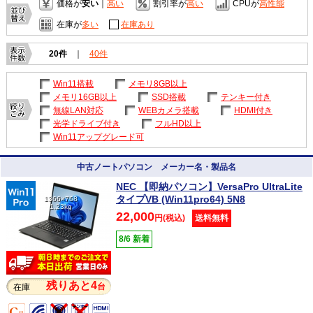
価格が
安い
｜
高い
割引率が
高い
CPUが
高性能
在庫が
多い
在庫あり
20件
｜
40件
Win11搭載
メモリ8GB以上
メモリ16GB以上
SSD搭載
テンキー付き
無線LAN対応
WEBカメラ搭載
HDMI付き
光学ドライブ付き
フルHD以上
Win11アップグレード可
中古ノートパソコン メーカー名・製品名
NEC 【即納パソコン】VersaPro UltraLite
タイプVB (Win11pro64) 5N8
1366×768
1.23kg
22,000
円(税込)
送料無料
8/6 新着
残りあと4
台
在庫