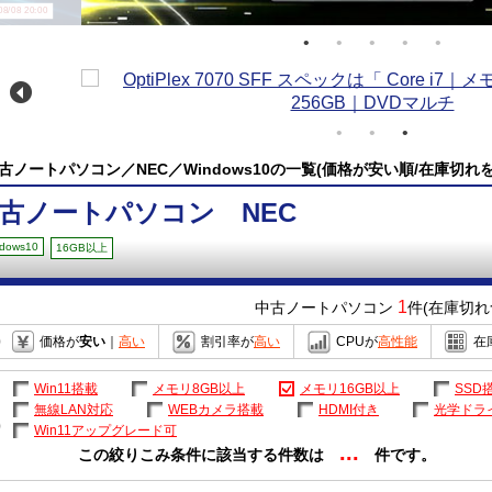
/08 20:00
古ノートパソコン／NEC／Windows10の一覧(価格が安い順/在庫切れ
古ノートパソコン NEC
dows10
16GB以上
1
中古ノートパソコン
件(在庫切れ
価格が
安い
｜
高い
割引率が
高い
CPUが
高性能
在
Win11搭載
メモリ8GB以上
メモリ16GB以上
SSD
無線LAN対応
WEBカメラ搭載
HDMI付き
光学ドラ
Win11アップグレード可
...
この絞りこみ条件に該当する件数は
件です。