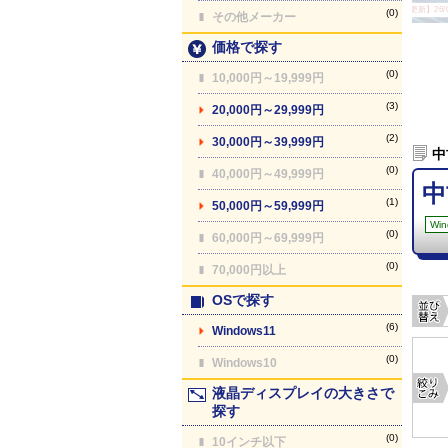
【最終更新】26/08
(0)
その他メーカー
価格で探す
(0)
10,000円～19,999円
(3)
20,000円～29,999円
(2)
30,000円～39,999円
中
(0)
40,000円～49,999円
中
(1)
50,000円～59,999円
Win
(0)
60,000円～69,999円
(0)
70,000円以上
OSで探す
(6)
Windows11
(0)
Windows10
液晶ディスプレイの大きさで
探す
(0)
10インチ以下