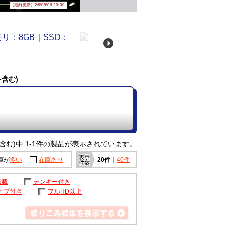
【最終更新】26/08/08 20:00
を含む)
含む)中 1-1件の製品が表示されています。
庫が
多い
在庫あり
20件
｜
40件
搭載
テンキー付き
イブ付き
フルHD以上