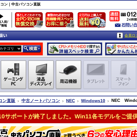
パソコン｜中古パソコン直販
会員ロ
NEC Win
コン直販
中古ノートパソコン
NEC
Windows10
n10サポートが終了しました。Win11各モデルをご提