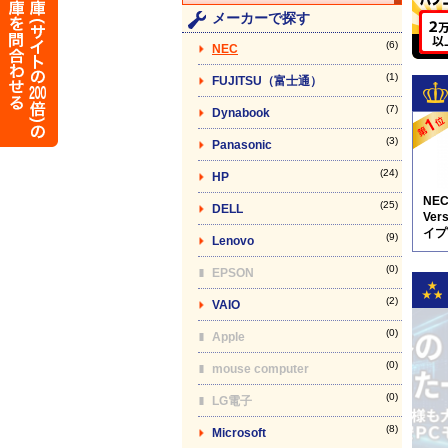
メーカーで探す
(6)
NEC
(1)
FUJITSU（富士通）
(7)
Dynabook
(3)
Panasonic
(24)
HP
NE
(25)
DELL
Vers
イプV
(9)
Lenovo
5N8
(0)
EPSON
(2)
VAIO
(0)
Apple
(0)
mouse computer
(0)
LG電子
(8)
Microsoft