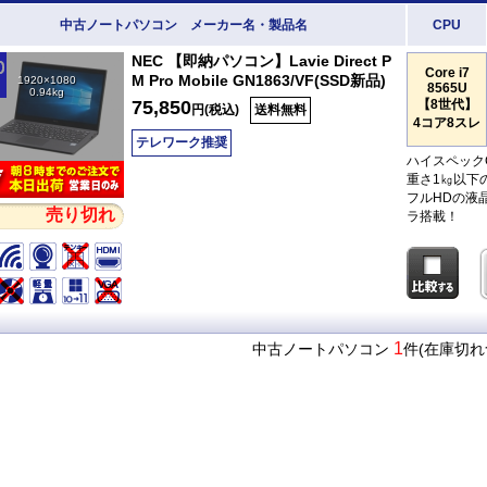
中古ノートパソコン メーカー名・製品名
CPU
NEC 【即納パソコン】Lavie Direct P
Core i7
M Pro Mobile GN1863/VF(SSD新品)
1920×1080
8565U
0.94kg
75,850
【8世代】
円(税込)
送料無料
4コア8スレ
テレワーク推奨
ハイスペック
重さ1㎏以下
フルHDの液晶
売り切れ
ラ搭載！
1
中古ノートパソコン
件(在庫切れ