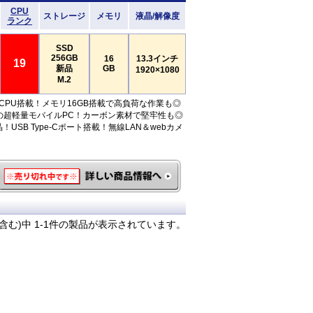
CPU
ストレージ
メモリ
液晶/解像度
ランク
SSD
256GB
16
13.3インチ
19
新品
GB
1920×1080
M.2
CPU搭載！メモリ16GB搭載で高負荷な作業も◎
の超軽量モバイルPC！カーボン素材で堅牢性も◎
！USB Type-Cポート搭載！無線LAN＆webカメ
含む)中 1-1件の製品が表示されています。