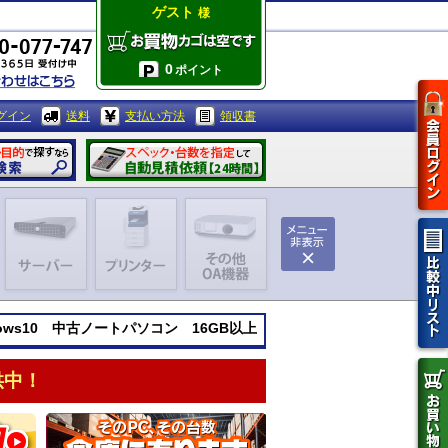
ゲスト
様
0
ポイント
グイン
送料
支払い方法
領収書
dows10 中古ノートパソコン 16GB以上
供中！