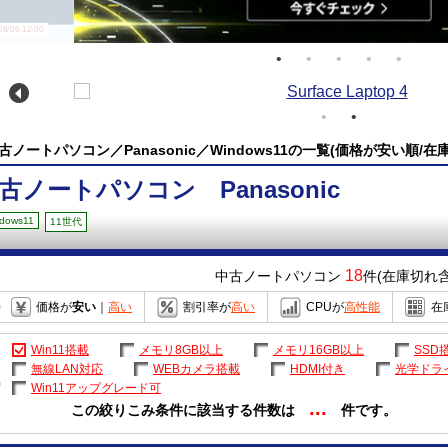
/06 12:00
古ノートパソコン／Panasonic／Windows11の一覧(価格が安い順/在
古ノートパソコン Panasonic
dows11
11世代
18
中古ノートパソコン
件(在庫切れ含
価格が
安い
｜
高い
割引率が
高い
CPUが
高性能
在
Win11搭載
メモリ8GB以上
メモリ16GB以上
SSD
無線LAN対応
WEBカメラ搭載
HDMI付き
光学ドラ
Win11アップグレード可
...
この絞りこみ条件に該当する件数は
件です。