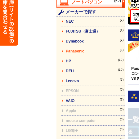
(62)
メーカーで探す
(7)
NEC
(1)
FUJITSU（富士通）
(7)
Dynabook
(3)
Panasonic
(19)
HP
Pan
(10)
DELL
コン】
V8 
(6)
Lenovo
(0)
EPSON
(2)
VAIO
(0)
Apple
(0)
mouse computer
(0)
LG電子