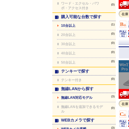
ワード・エクセル・パワ
(0)
ポ・アクセス付き
在庫
購入可能な台数で探す
(1)
10台以上
(0)
20台以上
(0)
30台以上
(0)
40台以上
(0)
50台以上
テンキーで探す
(0)
テンキー付き
無線LANから探す
(3)
無線LAN対応モデル
在庫
無線LANを追加できるモデ
(0)
ル
WEBカメラで探す
(3)
WEBカメラ搭載