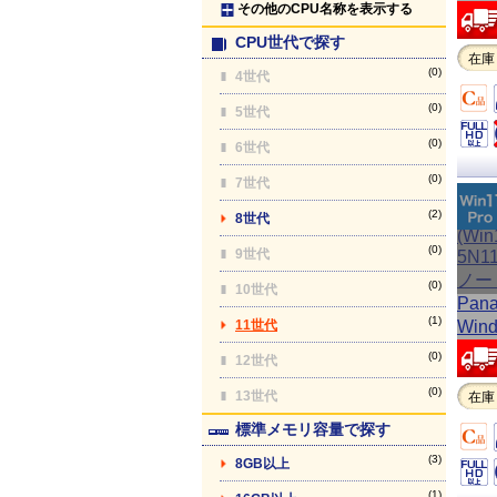
その他のCPU名称を表示する
CPU世代で探す
在庫
(0)
4世代
(0)
5世代
(0)
6世代
(0)
7世代
(2)
8世代
(0)
9世代
(0)
10世代
(1)
11世代
(0)
12世代
(0)
13世代
在庫
標準メモリ容量で探す
(3)
8GB以上
(1)