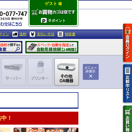
ゲスト
様
0
ポイント
グイン
送料
支払い方法
領収書
供中！