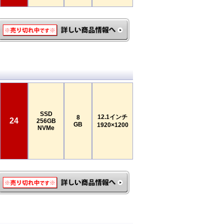
SSD
12.1インチ
8
24
256GB
GB
1920×1200
NVMe