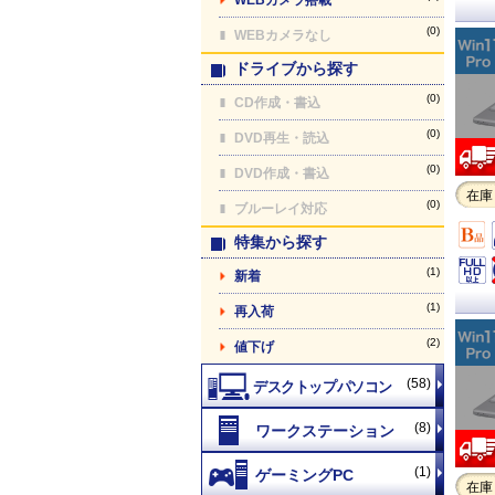
(0)
WEBカメラなし
ドライブから探す
(0)
CD作成・書込
(0)
DVD再生・読込
(0)
DVD作成・書込
在庫
(0)
ブルーレイ対応
特集から探す
(1)
新着
(1)
再入荷
(2)
値下げ
(58)
(8)
(1)
在庫