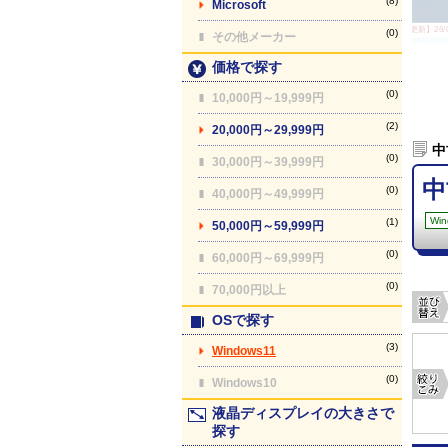
(8)
Microsoft
【最終更新】26/08
(0)
その他メーカー
価格で探す
(0)
10,000円～19,999円
(2)
20,000円～29,999円
中
(0)
30,000円～39,999円
中
(0)
40,000円～49,999円
Win
(1)
50,000円～59,999円
(0)
60,000円～69,999円
(0)
70,000円以上
OSで探す
(3)
Windows11
(0)
Windows10
液晶ディスプレイの大きさで
探す