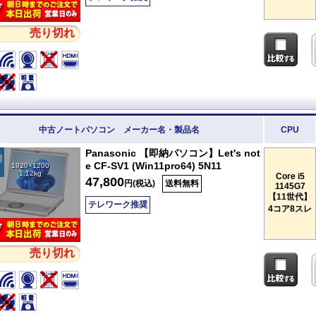
売り切れ
中古ノートパソコン メーカー名・製品名
CPU
Panasonic 【即納パソコン】Let's not
e CF-SV1 (Win11pro64) 5N11
1920×1200
1.12kg
Core i5
47,800
円(税込)
送料無料
1145G7
【11世代】
テレワーク推奨
4コア8スレ
売り切れ