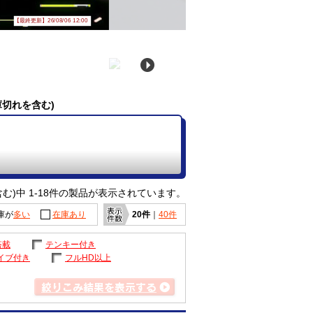
【最終更新】26/08/06 12:00
庫切れを含む)
む)中 1-18件の製品が表示されています。
庫が
多い
在庫あり
20件
｜
40件
搭載
テンキー付き
イブ付き
フルHD以上