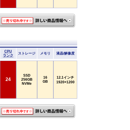
CPU
ストレージ
メモリ
液晶/解像度
ランク
SSD
16
12.1インチ
24
256GB
GB
1920×1200
NVMe