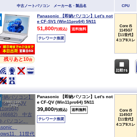
中古ノートパソコン メーカー名・製品名
CPU
Panasonic 【即納パソコン】Let's not
e CF-SV1 (Win11pro64) 5N11
1920×1200
1.12kg
Core i5
51,800
円(税込)
送料無料
1145G7
【11世代】
テレワーク推奨
4コア8スレ
残りあと10
台
Panasonic 【即納パソコン】Let's not
e CF-QV (Win11pro64) 5N11
2880×1920
0.98kg
39,800
円(税込)
送料無料
Core i5
1145G7
テレワーク推奨
【11世代】
4コア8スレ