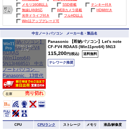
メモリ16GB以上
SSD搭載
テンキー付き
無線LAN対応
WEBカメラ搭載
HDMI付き
光学ドライブ付き
フルHD以上
Win11アップグレード可
中古ノートパソコン メーカー名・製品名
Panasonic 【即納パソコン】Let's note
CF-FV4 RDAAS (Win11pro64) 5N13
2160×1440
1.1kg
115,200
円(税込)
送料無料
テレワーク推奨
売り切れ
在庫
CPU
CPUランク
ストレージ
メモリ
液晶/解像度