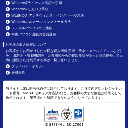
Windows7ライセンス認証の手順
Windows7リカバリ手順
WEBROOTアンチウィルス インストール方法
WindowsLiveメール インストール方法
レンタルパソコンのご案内
中古パソコン直販の会員登録
お客様の個人情報について
お客様からお預かりした大切な個人情報(住所・氏名・メールアドレスなど)
を、 裁判所・警察機関等・公共機関からの提出要請があった場合以外、第三
者に譲渡または利用する事は一切ございません。
プライバシーポリシー
会員規約
当サイトはSSL暗号化通信に対応しております。ご注文内容やクレジットカ
ード番号(EMV 3-Dセキュア対応済)など、お客様の大切な情報は暗号化して
送信されます。第三者から解読できないようになっております。