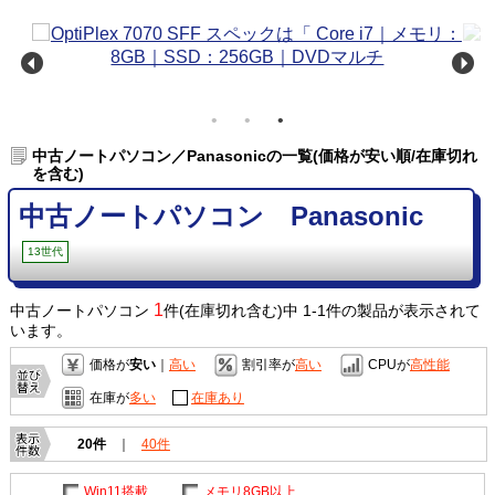
中古ノートパソコン／Panasonicの一覧(価格が安い順/在庫切れ
を含む)
中古ノートパソコン Panasonic
13世代
1
中古ノートパソコン
件(在庫切れ含む)中 1-1件の製品が表示されて
います。
価格が
安い
｜
高い
割引率が
高い
CPUが
高性能
在庫が
多い
在庫あり
20件
｜
40件
Win11搭載
メモリ8GB以上