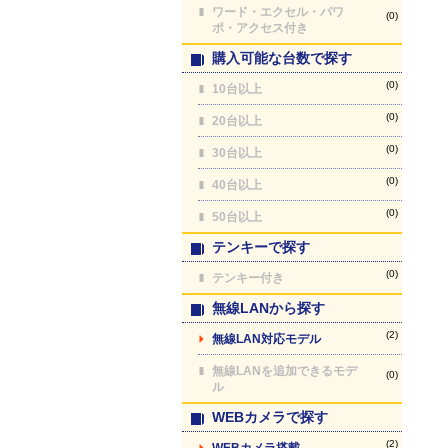
ワード・エクセル・パワ
(0)
ポ・アクセス付き
購入可能な台数で探す
(0)
10台以上
(0)
20台以上
(0)
30台以上
(0)
40台以上
(0)
50台以上
テンキーで探す
(0)
テンキー付き
無線LANから探す
(2)
無線LAN対応モデル
無線LANを追加できるモデ
(0)
ル
WEBカメラで探す
(2)
WEBカメラ搭載