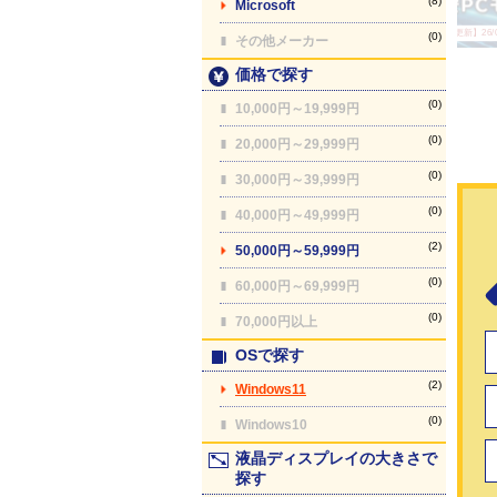
(8)
Microsoft
【最終更新】26/08
(0)
その他メーカー
価格で探す
(0)
10,000円～19,999円
(0)
20,000円～29,999円
(0)
30,000円～39,999円
(0)
40,000円～49,999円
(2)
50,000円～59,999円
(0)
60,000円～69,999円
(0)
70,000円以上
OSで探す
(2)
Windows11
(0)
Windows10
液晶ディスプレイの大きさで
探す