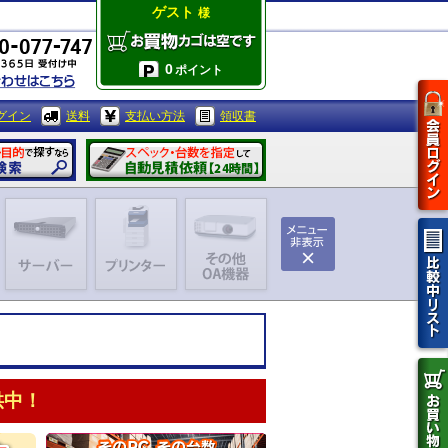
ゲスト
様
0
ポイント
グイン
送料
支払い方法
領収書
供中！