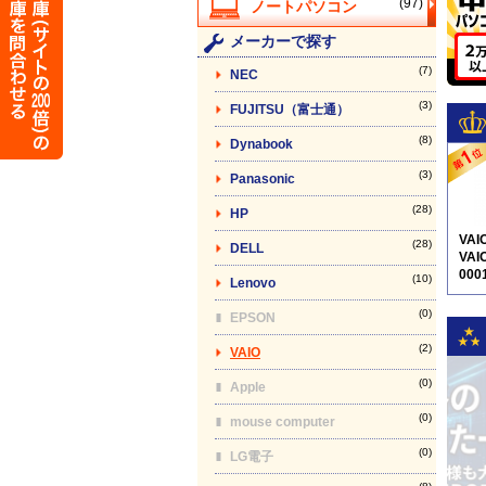
(97)
メーカーで探す
(7)
NEC
(3)
FUJITSU（富士通）
(8)
Dynabook
(3)
Panasonic
(28)
HP
VA
(28)
DELL
VAI
000
(10)
Lenovo
5N1
(0)
EPSON
(2)
VAIO
(0)
Apple
(0)
mouse computer
(0)
LG電子