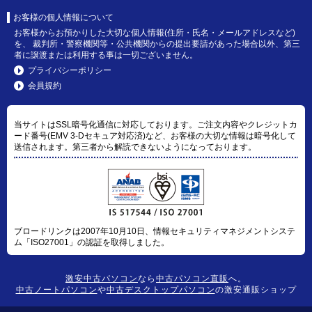
お客様の個人情報について
お客様からお預かりした大切な個人情報(住所・氏名・メールアドレスなど)
を、 裁判所・警察機関等・公共機関からの提出要請があった場合以外、第三
者に譲渡または利用する事は一切ございません。
プライバシーポリシー
会員規約
当サイトはSSL暗号化通信に対応しております。ご注文内容やクレジットカ
ード番号(EMV 3-Dセキュア対応済)など、お客様の大切な情報は暗号化して
送信されます。第三者から解読できないようになっております。
ブロードリンクは2007年10月10日、情報セキュリティマネジメントシステ
ム「ISO27001」の認証を取得しました。
激安中古パソコン
なら
中古パソコン直販
へ。
中古ノートパソコン
や
中古デスクトップパソコン
の激安通販ショップ